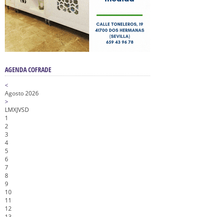
AGENDA COFRADE
<
Agosto 2026
>
L
M
X
J
V
S
D
1
2
3
4
5
6
7
8
9
10
11
12
13