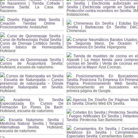
De Nazarenos | Tienda Cofrade |
en Sevilla | Electricista autorizado en
Semana Santa:
La Casa del
Sevilla | Electricista urgente en Sevilla |
Nazareno.
Protección contra incendios en Sevilla:
3
Instalaciones.
Diseño Páginas Web Sevilla |
Creación Tiendas Online |
Chimeneas En Sevilla | Estufas En
Posicionamiento:
AndaluNet
Sevilla | Barbacoas En Sevilla:
D&
Chimeneas.
Curso de Quiromasaje Sevilla |
Curso de Reflexología Podal Sevilla |
Comprar Neumáticos Baratos Usados,
Curso de Drenaje Linfático Sevilla |
De Segunda Mano, De Ocasión Y
Curso básico de Homeopatía:
Seminuevos En Sevilla:
Hipergoma
Hufeland
Tienda de muebles de cocina en el
Cursos de Quiromasaje Sevilla |
Aljarafe | La mejor tienda para comprar
Cursos de Acupuntura Sevilla:
cocinas en Sevilla | Venta de cocinas en
Hufeland, escuela de naturismo.
Sanlúcar la Mayor:
Azul Cocinas.
Cursos de Naturopatia en Sevilla
Posicionamiento En Buscadores
– Escuela de Naturopatía – Cursos
Sevilla. Posiciona Tu Empresa En Primera
presencial de naturopatía – Dónde
Página. Posicionamiento Web Sevilla:
estudiar Naturopatía en Sevilla:
Posicionamiento en buscadores en
Hufeland.
primera página de Google.
Academia En Sevilla
Agencia De Diseño De Páginas Web
Especializada En Cursos De
En Sevilla:
Diseño Web EN Sevilla.
Formación En Flores De Bach
:
Hufeland, escuela de naturismo.
Cohetes En Sevilla | Pirotecnia Sevilla
| Fuegos Artificiales En Sevilla | Petardos
Escuela Naturismo Sevilla |
Sevilla:
Pirotecnia San Bartolomé.
Medicina Natural Sevilla | Terapias
Alternativas Sevilla
: Hufeland,
Cerramientos En Sevilla | Cercados
escuela de naturismo.
Metálicos En Sevilla | Cerramientos
Especiales Sevilla:
Cerramientos Gordo.