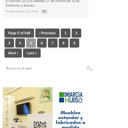
El viernes 20 y el sábado 21 de marzo de 2026
Solemne y devoto...
Posted febrero 24, 2026
0
Page 5 of 548
‹ Previous
1
2
3
4
5
6
7
8
9
Next ›
Last »