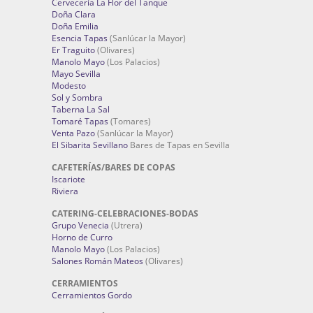
Cervecería La Flor del Tanque
Doña Clara
Doña Emilia
Esencia Tapas
(Sanlúcar la Mayor)
Er Traguito
(Olivares)
Manolo Mayo
(Los Palacios)
Mayo Sevilla
Modesto
Sol y Sombra
Taberna La Sal
Tomaré Tapas
(Tomares)
Venta Pazo
(Sanlúcar la Mayor)
El Sibarita Sevillano
Bares de Tapas en Sevilla
CAFETERÍAS/BARES DE COPAS
Iscariote
Riviera
CATERING-CELEBRACIONES-BODAS
Grupo Venecia
(Utrera)
Horno de Curro
Manolo Mayo
(Los Palacios)
Salones Román Mateos
(Olivares)
CERRAMIENTOS
Cerramientos Gordo