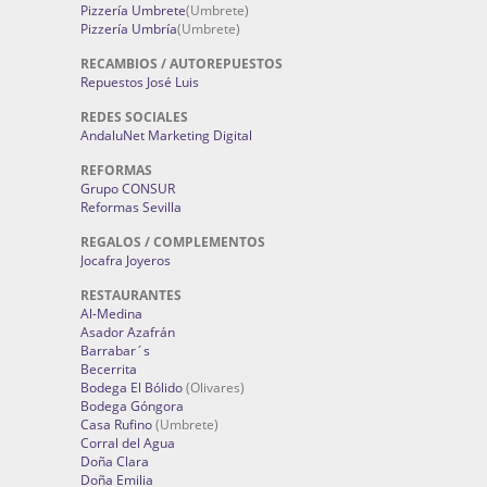
Pizzería Umbrete
(Umbrete)
Pizzería Umbría
(Umbrete)
RECAMBIOS / AUTOREPUESTOS
Repuestos José Luis
REDES SOCIALES
AndaluNet Marketing Digital
REFORMAS
Grupo CONSUR
Reformas Sevilla
REGALOS / COMPLEMENTOS
Jocafra Joyeros
RESTAURANTES
Al-Medina
Asador Azafrán
Barrabar´s
Becerrita
Bodega El Bólido
(Olivares)
Bodega Góngora
Casa Rufino
(Umbrete)
Corral del Agua
Doña Clara
Doña Emilia