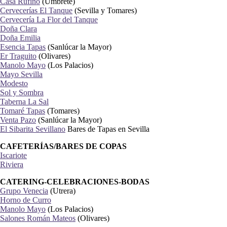
Casa Rufino
(Umbrete)
Cervecerías El Tanque
(Sevilla y Tomares)
Cervecería La Flor del Tanque
Doña Clara
Doña Emilia
Esencia Tapas
(Sanlúcar la Mayor)
Er Traguito
(Olivares)
Manolo Mayo
(Los Palacios)
Mayo Sevilla
Modesto
Sol y Sombra
Taberna La Sal
Tomaré Tapas
(Tomares)
Venta Pazo
(Sanlúcar la Mayor)
El Sibarita Sevillano
Bares de Tapas en Sevilla
CAFETERÍAS/BARES DE COPAS
Iscariote
Riviera
CATERING-CELEBRACIONES-BODAS
Grupo Venecia
(Utrera)
Horno de Curro
Manolo Mayo
(Los Palacios)
Salones Román Mateos
(Olivares)