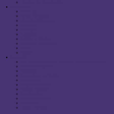
Domingo de Resurrección
Curiosidades
Sabías que…
Sevilla Cofradiera
Vivencias Milagrosas
Nazarenos
Costaleros
Capataces
Acólitos y Priostes
Insignias y Estandartes
Saetas
Bandas
Comercial
La Casa del Nazareno. Túnicas y capirotes a medida
Artículos Religiosos
Abogados
Alojamientos en Sevilla
Automoción
Bares/Restaurantes
Clínicas Dentales
Construcción
Eventos en Sevilla
Formación
Hogar y Sevicios