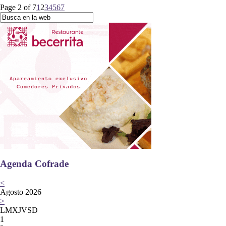
Page 2 of 7
1
2
3
4
5
6
7
Agenda Cofrade
<
Agosto 2026
>
L
M
X
J
V
S
D
1