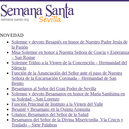
NOVEDAD
Misa Solemne en honor a Nuestra Señora de Gracia y Esperanza
– San Roque
Solemne Triduo a la Virgen de la Concepción – Hermandad del
Silencio
Función de la Anunciación del Señor ante el paso de Nuestra
Señora de la Encarnación Coronada – Hermandad de San
Benito
Besamanos al Señor del Gran Poder de Sevilla
Solemne y devoto Besamanos en honor de María Santísima en
su Soledad – San Lorenzo
Función Principal de Instituto a la Virgen del Valle
Besapié y Besamano en la Quinta Angustia
Gitanos: Besamanos del Señor de la Salud
Besamanos del Señor de la Divina Misericordia, Vía Crucis y
Traslado – Siete Palabras
Solemne y devoto Besapiés en honor de Nuestro Padre Jesús de
la Pasión