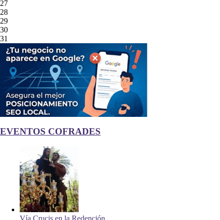
27
28
29
30
31
EVENTOS COFRADES