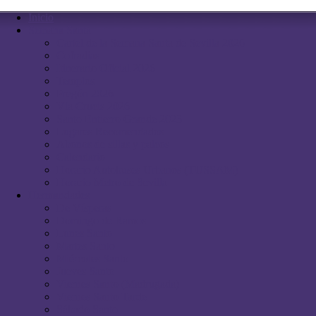
Inicio
Semana Santa
Cartel de la Semana Santa de Sevilla 2026
Cofradias
Itinerario Oficial 2026
Templos
Pregón 2026
Vía Crucis 2026
Santo Entierro Grande 2023
Lugares Recomendados
Abonos de sillas y palcos
Calendario
Horario Autobuses Urbanos (TUSSAM)
Horario Metro de Sevilla
Hermandades
De Vísperas
Domingo de Ramos
Lunes Santo
Martes Santo
Miércoles Santo
Jueves Santo
Viernes Santo (Madrugada)
Viernes Santo Tarde
Sábado Santo