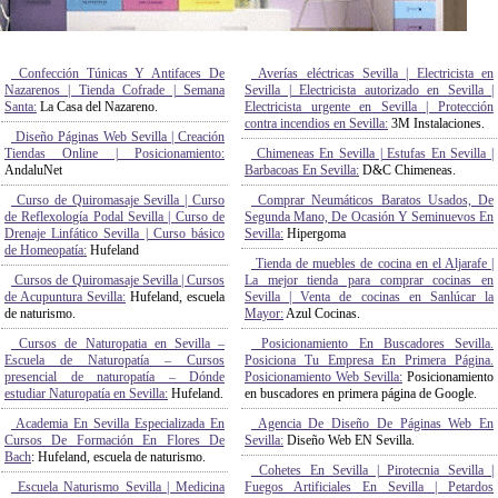
Confección Túnicas Y Antifaces De
Averías eléctricas Sevilla | Electricista en
Nazarenos | Tienda Cofrade | Semana
Sevilla | Electricista autorizado en Sevilla |
Santa:
La Casa del Nazareno.
Electricista urgente en Sevilla | Protección
contra incendios en Sevilla:
3M Instalaciones.
Diseño Páginas Web Sevilla | Creación
Tiendas Online | Posicionamiento:
Chimeneas En Sevilla | Estufas En Sevilla |
AndaluNet
Barbacoas En Sevilla:
D&C Chimeneas.
Curso de Quiromasaje Sevilla | Curso
Comprar Neumáticos Baratos Usados, De
de Reflexología Podal Sevilla | Curso de
Segunda Mano, De Ocasión Y Seminuevos En
Drenaje Linfático Sevilla | Curso básico
Sevilla:
Hipergoma
de Homeopatía:
Hufeland
Tienda de muebles de cocina en el Aljarafe |
Cursos de Quiromasaje Sevilla | Cursos
La mejor tienda para comprar cocinas en
de Acupuntura Sevilla:
Hufeland, escuela
Sevilla | Venta de cocinas en Sanlúcar la
de naturismo.
Mayor:
Azul Cocinas.
Cursos de Naturopatia en Sevilla –
Posicionamiento En Buscadores Sevilla.
Escuela de Naturopatía – Cursos
Posiciona Tu Empresa En Primera Página.
presencial de naturopatía – Dónde
Posicionamiento Web Sevilla:
Posicionamiento
estudiar Naturopatía en Sevilla:
Hufeland.
en buscadores en primera página de Google.
Academia En Sevilla Especializada En
Agencia De Diseño De Páginas Web En
Cursos De Formación En Flores De
Sevilla:
Diseño Web EN Sevilla.
Bach
: Hufeland, escuela de naturismo.
Cohetes En Sevilla | Pirotecnia Sevilla |