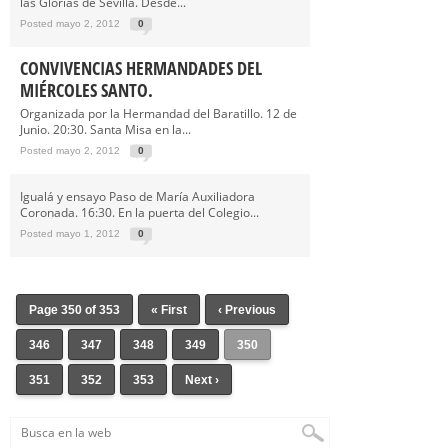
las Glorias de Sevilla. Desde...
Posted mayo 2, 2012
0
CONVIVENCIAS HERMANDADES DEL
MIÉRCOLES SANTO.
Organizada por la Hermandad del Baratillo. 12 de
Junio. 20:30. Santa Misa en la...
Posted mayo 2, 2012
0
Igualá y ensayo Paso de María Auxiliadora
Coronada. 16:30. En la puerta del Colegio...
Posted mayo 1, 2012
0
Page 350 of 353
« First
‹ Previous
346
347
348
349
350
351
352
353
Next ›