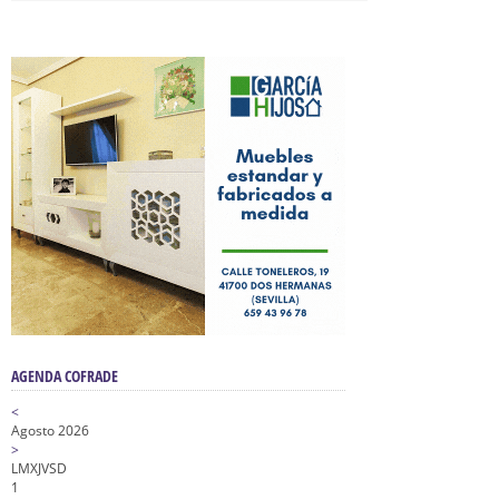
AGENDA COFRADE
<
Agosto 2026
>
L
M
X
J
V
S
D
1