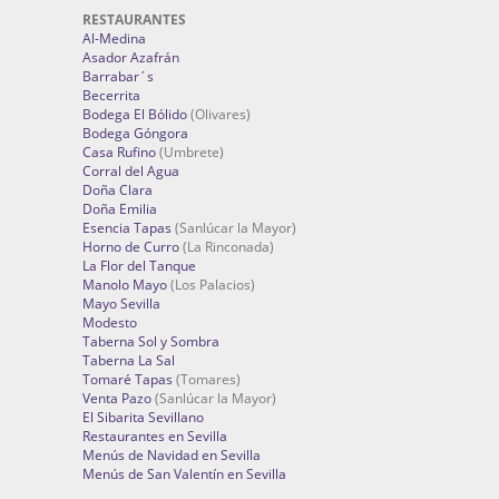
RESTAURANTES
Al-Medina
Asador Azafrán
Barrabar´s
Becerrita
Bodega El Bólido
(Olivares)
Bodega Góngora
Casa Rufino
(Umbrete)
Corral del Agua
Doña Clara
Doña Emilia
Esencia Tapas
(Sanlúcar la Mayor)
Horno de Curro
(La Rinconada)
La Flor del Tanque
Manolo Mayo
(Los Palacios)
Mayo Sevilla
Modesto
Taberna Sol y Sombra
Taberna La Sal
Tomaré Tapas
(Tomares)
Venta Pazo
(Sanlúcar la Mayor)
El Sibarita Sevillano
Restaurantes en Sevilla
Menús de Navidad en Sevilla
Menús de San Valentín en Sevilla