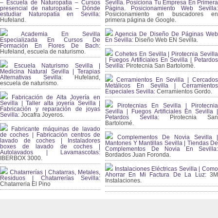
– Escuela de Naturopatía – Cursos
Sevilla. Posiciona Tu Empresa En Primera
presencial de naturopatía – Dónde
Página. Posicionamiento Web Sevilla:
estudiar Naturopatía en Sevilla:
Posicionamiento en buscadores en
Hufeland.
primera página de Google.
Academia En Sevilla
Agencia De Diseño De Páginas Web
Especializada En Cursos De
En Sevilla:
Diseño Web EN Sevilla.
Formación En Flores De Bach
:
Hufeland, escuela de naturismo.
Cohetes En Sevilla | Pirotecnia Sevilla
| Fuegos Artificiales En Sevilla | Petardos
Escuela Naturismo Sevilla |
Sevilla:
Pirotecnia San Bartolomé.
Medicina Natural Sevilla | Terapias
Alternativas Sevilla
: Hufeland,
Cerramientos En Sevilla | Cercados
escuela de naturismo.
Metálicos En Sevilla | Cerramientos
Especiales Sevilla:
Cerramientos Gordo.
Fabricación de Alta Joyería en
Sevilla | Taller alta joyería Sevilla |
Pirotecnias En Sevilla | Pirotecnia
Fabricación y reparación de joyas
Sevilla | Fuegos Artificiales En Sevilla |
Sevilla:
Jocafra Joyeros.
Petardos Sevilla:
Pirotecnia San
Bartolomé.
Fabricante máquinas de lavado
de coches | Fabricación centros de
Complementos De Novia Sevilla |
lavado de coches | Instaladores
Mantones Y Mantillas Sevilla | Tiendas De
boxes de lavado de coches |
Complementos De Novia En Sevilla:
Autolavados | Lavamascotas:
Bordados Juan Foronda.
IBERBOX 3000.
Instalaciones Eléctricas Sevilla | Como
Chatarrerías | Chatarras, Metales,
Ahorrar En Mi Factura De La Luz:
3
Residuos | Chatarrerías Sevilla:
Instalaciones.
Chatarreria El Pino