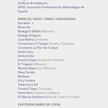
Gráficas de Andalucía
APOE. Asociación Profesional de Oftalmólogos de
España
BARES DE TAPAS / VINOS / CERVECERÍAS
Barrabar´s
Becerrita
Bodega El Bólido
(Olivares)
Bodega Góngora
Casa Rufino
(Umbrete)
Cervecerías El Tanque
(Sevilla y Tomares)
Cervecería La Flor del Tanque
Doña Clara
Doña Emilia
Esencia Tapas
(Sanlúcar la Mayor)
Er Traguito
(Olivares)
Manolo Mayo
(Los Palacios)
Mayo Sevilla
Modesto
Sol y Sombra
Taberna La Sal
Tomaré Tapas
(Tomares)
Venta Pazo
(Sanlúcar la Mayor)
El Sibarita Sevillano
Bares de Tapas en Sevilla
CAFETERÍAS/BARES DE COPAS