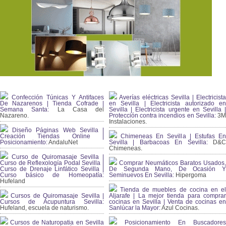
Confección Túnicas Y Antifaces
Averías eléctricas Sevilla | Electricista
De Nazarenos | Tienda Cofrade |
en Sevilla | Electricista autorizado en
Semana Santa:
La Casa del
Sevilla | Electricista urgente en Sevilla |
Nazareno.
Protección contra incendios en Sevilla:
3
Instalaciones.
Diseño Páginas Web Sevilla |
Creación Tiendas Online |
Chimeneas En Sevilla | Estufas En
Posicionamiento:
AndaluNet
Sevilla | Barbacoas En Sevilla:
D&
Chimeneas.
Curso de Quiromasaje Sevilla |
Curso de Reflexología Podal Sevilla |
Comprar Neumáticos Baratos Usados,
Curso de Drenaje Linfático Sevilla |
De Segunda Mano, De Ocasión Y
Curso básico de Homeopatía:
Seminuevos En Sevilla:
Hipergoma
Hufeland
Tienda de muebles de cocina en el
Cursos de Quiromasaje Sevilla |
Aljarafe | La mejor tienda para comprar
Cursos de Acupuntura Sevilla:
cocinas en Sevilla | Venta de cocinas en
Hufeland, escuela de naturismo.
Sanlúcar la Mayor:
Azul Cocinas.
Cursos de Naturopatia en Sevilla
Posicionamiento En Buscadores