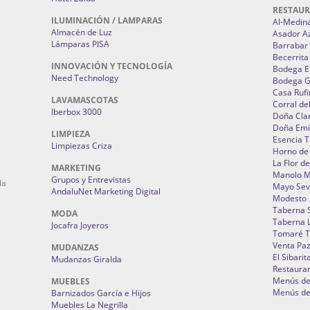
RESTAU
ILUMINACIÓN / LAMPARAS
Al-Medin
Almacén de Luz
Asador A
Lámparas PISA
Barrabar
Becerrita
INNOVACIÓN Y TECNOLOGÍA
Bodega El
Need Technology
Bodega 
Casa Rufi
LAVAMASCOTAS
Corral de
Iberbox 3000
Doña Cla
Doña Emi
LIMPIEZA
Esencia 
Limpiezas Criza
Horno de
La Flor d
MARKETING
Manolo 
Grupos y Entrevistas
la
Mayo Sevi
AndaluNet Marketing Digital
Modesto
Taberna 
MODA
Taberna L
Jocafra Joyeros
Tomaré T
Venta Pa
MUDANZAS
El Sibarit
Mudanzas Giralda
Restauran
Menús de 
MUEBLES
Menús de 
Barnizados García e Hijos
Muebles La Negrilla