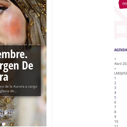
n honor de María Santísima en su Soledad – San Lorenzo
a la Virgen del Valle
nta Angustia
de la Salud
na Misericordia, Vía Crucis y Traslado – Siete Palabras
embre.
AGENDA
<
irgen De
Abril 2
>
ra
L
M
X
J
V
S
1
2
ra de la Aurora a cargo
3
lesia de...
4
5
6
7
8
9
10
11