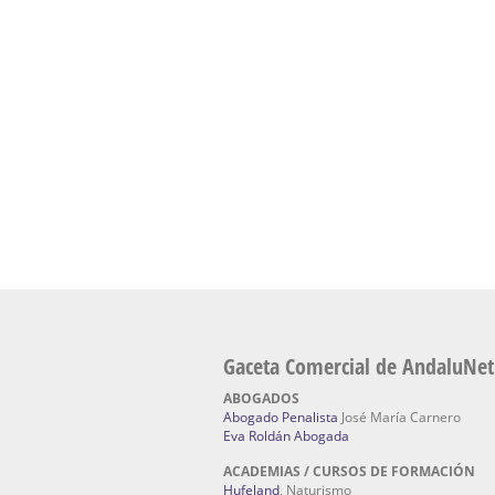
Academia En Sevilla Especializada En C
Bach
: Hufeland, escuela de naturismo.
Escuela Naturismo Sevilla | Medicina Natu
Sevilla
: Hufeland, escuela de naturismo.
Fabricación de Alta Joyería en Sevilla | Talle
reparación de joyas Sevilla:
Jocafra Joyeros.
Fabricante máquinas de lavado de coches 
coches | Instaladores boxes de lavado de co
IBERBOX 3000.
Chatarrerías | Chatarras, Metales, Residuos
El Pino
Gaceta Comercial de AndaluNet
ABOGADOS
Abogado Penalista
José María Carnero
Eva Roldán Abogada
ACADEMIAS / CURSOS DE FORMACIÓN
Hufeland
, Naturismo