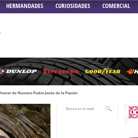
HERMANDADES
CURIOSIDADES
COMERCIAL
honor de Nuestro Padre Jesús de la Pasión
tra Señora de Gracia y Esperanza – San Roque
 la Concepción – Hermandad del Silencio
 Señor ante el paso de Nuestra Señora de la Encarnación Coronada – Herma
oder de Sevilla