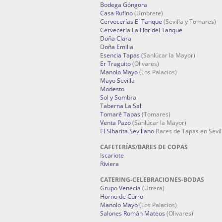
Bodega Góngora
Casa Rufino
(Umbrete)
Cervecerías El Tanque
(Sevilla y Tomares)
Cervecería La Flor del Tanque
Doña Clara
Doña Emilia
Esencia Tapas
(Sanlúcar la Mayor)
Er Traguito
(Olivares)
Manolo Mayo
(Los Palacios)
Mayo Sevilla
Modesto
Sol y Sombra
Taberna La Sal
Tomaré Tapas
(Tomares)
Venta Pazo
(Sanlúcar la Mayor)
El Sibarita Sevillano
Bares de Tapas en Sevil
CAFETERÍAS/BARES DE COPAS
Iscariote
Riviera
CATERING-CELEBRACIONES-BODAS
Grupo Venecia
(Utrera)
Horno de Curro
Manolo Mayo
(Los Palacios)
Salones Román Mateos
(Olivares)