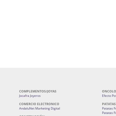
ursos De Formación En Flores De
Agencia De Diseño De Páginas Web En S
Cohetes En Sevilla | Pirotecnia Sevilla | F
ral Sevilla | Terapias Alternativas
Pirotecnia San Bartolomé.
Cerramientos En Sevilla | Cercados Met
r alta joyería Sevilla | Fabricación y
Sevilla:
Cerramientos Gordo.
Pirotecnias En Sevilla | Pirotecnia Sevi
| Fabricación centros de lavado de
Sevilla:
Pirotecnia San Bartolomé.
ches | Autolavados | Lavamascotas:
Complementos De Novia Sevilla | Ma
Complementos De Novia En Sevilla:
Bordado
 | Chatarrerías Sevilla:
Chatarreria
Instalaciones Eléctricas Sevilla | 
Instalaciones.
COMPLEMENTOS/JOYAS
ONCOLO
Jocafra Joyeros
Efecto Pos
COMERCIO ELECTRONICO
PATATAS
AndaluNet Marketing Digital
Patatas F
Patatas F