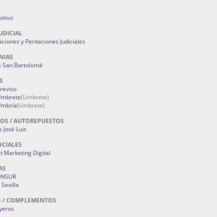
itivo
UDICIAL
aciones y Peritaciones Judiciales
NIAS
a San Bartolomé
S
Treviso
 Umbrete
(Umbrete)
Umbría
(Umbrete)
OS / AUTOREPUESTOS
 José Luis
OCIALES
 Marketing Digital
AS
ONSUR
Sevilla
S / COMPLEMENTOS
oyeros