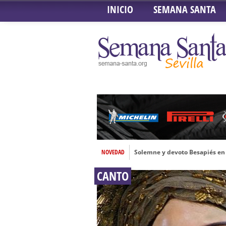
INICIO
SEMANA SANTA
NOVEDAD
Solemne y devoto Besapiés en 
Misa Solemne en honor a Nues
CANTO
Solemne Triduo a la Virgen de
Función de la Anunciación del
Besamanos al Señor del Gran P