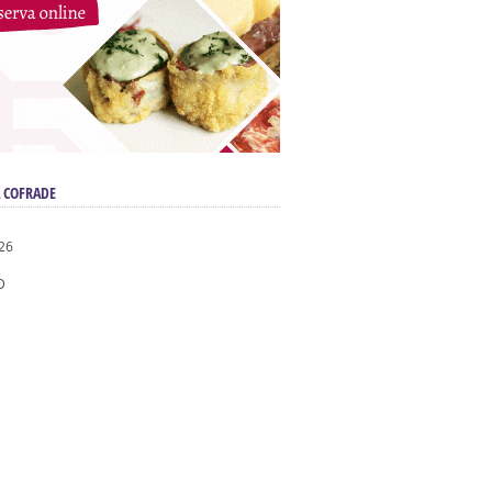
 COFRADE
026
D