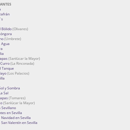
RANTES
a
zafrán
´s
 Bólido
(Olivares)
Góngora
no
(Umbrete)
l Agua
ra
lia
Tapas
(Sanlúcar la Mayor)
 Curro
(La Rinconada)
el Tanque
Mayo
(Los Palacios)
lla
Sol y Sombra
a Sal
apas
(Tomares)
zo
(Sanlúcar la Mayor)
a Sevillano
tes en Sevilla
Navidad en Sevilla
San Valentín en Sevilla