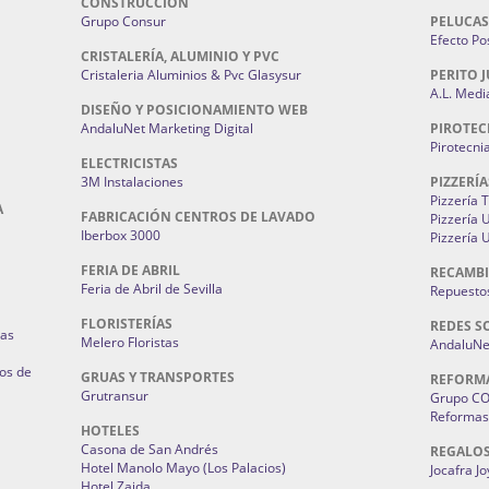
CONSTRUCCIÓN
Grupo Consur
PELUCAS
Efecto Pos
CRISTALERÍA, ALUMINIO Y PVC
Cristaleria Aluminios & Pvc Glasysur
PERITO J
A.L. Medi
DISEÑO Y POSICIONAMIENTO WEB
AndaluNet Marketing Digital
PIROTEC
Pirotecni
ELECTRICISTAS
3M Instalaciones
PIZZERÍA
Pizzería 
A
FABRICACIÓN CENTROS DE LAVADO
Pizzería
Iberbox 3000
Pizzería 
FERIA DE ABRIL
RECAMBI
Feria de Abril de Sevilla
Repuestos
FLORISTERÍAS
REDES S
ias
Melero Floristas
AndaluNet
os de
GRUAS Y TRANSPORTES
REFORM
Grutransur
Grupo C
Reformas 
HOTELES
Casona de San Andrés
REGALO
Hotel Manolo Mayo (Los Palacios)
Jocafra J
Hotel Zaida