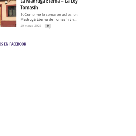
La Madrugá Eterna – La Leyenda De
Tomasín
10Como me lo contaron así os lo cuento… La
Madrugá Eterna de Tomasín En...
10 marzo 2026
0
OS EN FACEBOOK
en Sevilla | Electricista autorizado en Sevilla |
ontra incendios en Sevilla:
3M Instalaciones.
a | Barbacoas En Sevilla:
D&C Chimeneas.
De Segunda Mano, De Ocasión Y Seminuevos
afe | La mejor tienda para comprar cocinas en
yor:
Azul Cocinas.
a. Posiciona Tu Empresa En Primera Página.
ento en buscadores en primera página de