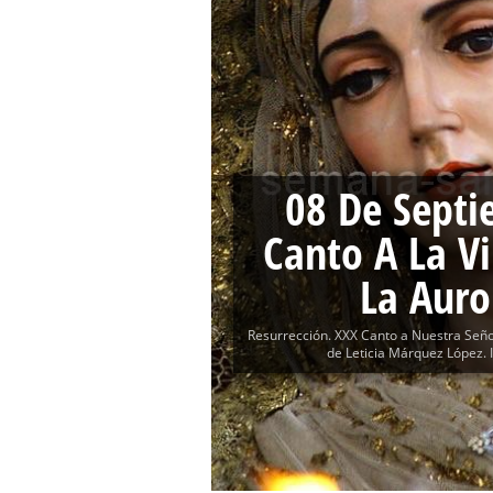
Solemne y devoto Besamanos e
Función Principal de Instituto 
Besapié y Besamano en la Qui
Gitanos: Besamanos del Señor 
Besamanos del Señor de la Divi
08 De Septi
Canto A La V
La Auro
Resurrección. XXX Canto a Nuestra Seño
de Leticia Márquez López. Ig
MORE CANTO NEWS