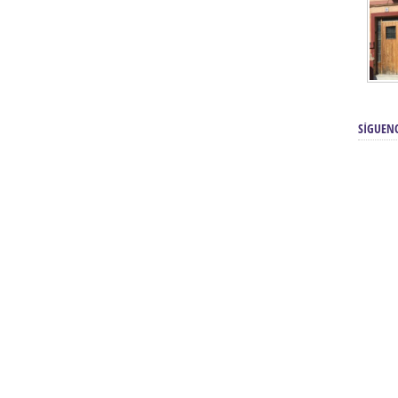
SÍGUEN
renos | Tienda Cofrade | Semana
Averías eléctricas Sevilla | Electricista 
Electricista urgente en Sevilla | Protección c
iendas Online | Posicionamiento:
Chimeneas En Sevilla | Estufas En Sevill
Comprar Neumáticos Baratos Usados, 
flexología Podal Sevilla | Curso de
En Sevilla:
Hipergoma
meopatía:
Hufeland
Tienda de muebles de cocina en el Aljar
 de Acupuntura Sevilla:
Hufeland,
Sevilla | Venta de cocinas en Sanlúcar la Ma
Posicionamiento En Buscadores Sevill
scuela de Naturopatía – Cursos
Posicionamiento Web Sevilla:
Posicionami
uropatía en Sevilla:
Hufeland.
Google.