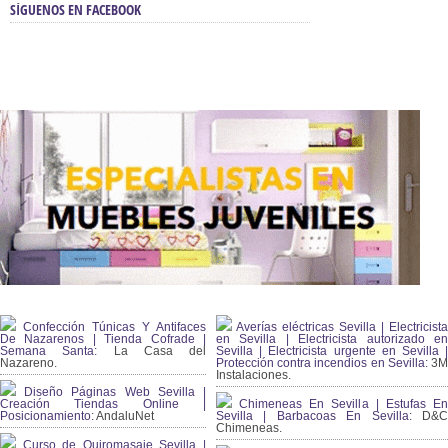
SÍGUENOS EN FACEBOOK
Confección Túnicas Y Antifaces
Averías eléctricas Sevilla | Electricista
De Nazarenos | Tienda Cofrade |
en Sevilla | Electricista autorizado en
Semana Santa:
La Casa del
Sevilla | Electricista urgente en Sevilla |
Nazareno.
Protección contra incendios en Sevilla:
3
Instalaciones.
Diseño Páginas Web Sevilla |
Creación Tiendas Online |
Chimeneas En Sevilla | Estufas En
Posicionamiento:
AndaluNet
Sevilla | Barbacoas En Sevilla:
D&
Chimeneas.
Curso de Quiromasaje Sevilla |