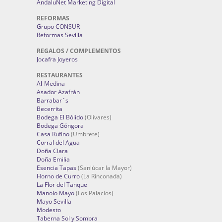
AndaluNet Marketing Digital
REFORMAS
Grupo CONSUR
Reformas Sevilla
REGALOS / COMPLEMENTOS
Jocafra Joyeros
RESTAURANTES
Al-Medina
Asador Azafrán
Barrabar´s
Becerrita
Bodega El Bólido
(Olivares)
Bodega Góngora
Casa Rufino
(Umbrete)
Corral del Agua
Doña Clara
Doña Emilia
Esencia Tapas
(Sanlúcar la Mayor)
Horno de Curro
(La Rinconada)
La Flor del Tanque
Manolo Mayo
(Los Palacios)
Mayo Sevilla
Modesto
Taberna Sol y Sombra