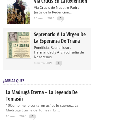
Vía Crucis En La Redención
Vía Crucis de Nuestro Padre
Jesús de la Redención...
15 marzo 2026
0
Septenario A La Virgen De
La Esperanza De Triana
Pontificia, Real e Ilustre
Hermandad y Archicofradía de
Nazarenos...
8 marzo 2026
0
¿SABÍAS QUÉ?
La Madrugá Eterna – La Leyenda De
Tomasín
10Como me lo contaron así os lo cuento… La
Madrugá Eterna de Tomasín En...
10 marzo 2026
0