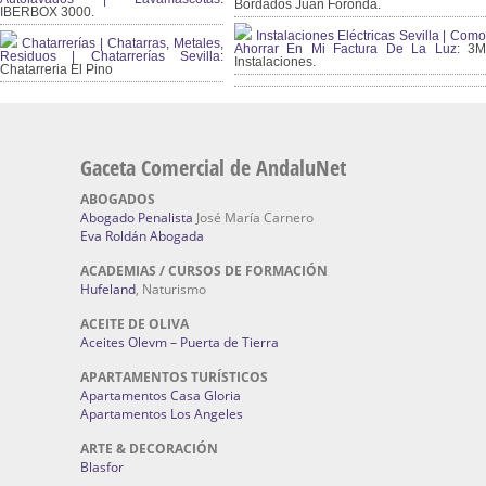
Bordados Juan Foronda.
IBERBOX 3000.
Instalaciones Eléctricas Sevilla | Como
Chatarrerías | Chatarras, Metales,
Ahorrar En Mi Factura De La Luz:
3
Residuos | Chatarrerías Sevilla:
Instalaciones.
Chatarreria El Pino
Gaceta Comercial de AndaluNet
ABOGADOS
Abogado Penalista
José María Carnero
Eva Roldán Abogada
ACADEMIAS / CURSOS DE FORMACIÓN
Hufeland
, Naturismo
ACEITE DE OLIVA
Aceites Olevm – Puerta de Tierra
APARTAMENTOS TURÍSTICOS
Apartamentos Casa Gloria
Apartamentos Los Angeles
ARTE & DECORACIÓN
Blasfor