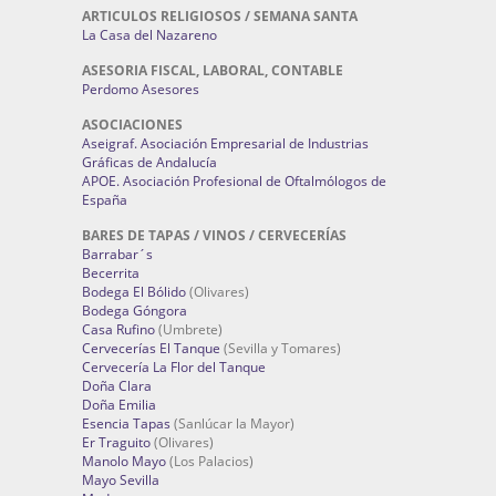
ARTICULOS RELIGIOSOS / SEMANA SANTA
La Casa del Nazareno
ASESORIA FISCAL, LABORAL, CONTABLE
Perdomo Asesores
ASOCIACIONES
Aseigraf. Asociación Empresarial de Industrias
Gráficas de Andalucía
APOE. Asociación Profesional de Oftalmólogos de
España
BARES DE TAPAS / VINOS / CERVECERÍAS
Barrabar´s
Becerrita
Bodega El Bólido
(Olivares)
Bodega Góngora
Casa Rufino
(Umbrete)
Cervecerías El Tanque
(Sevilla y Tomares)
Cervecería La Flor del Tanque
Doña Clara
Doña Emilia
Esencia Tapas
(Sanlúcar la Mayor)
Er Traguito
(Olivares)
Manolo Mayo
(Los Palacios)
Mayo Sevilla