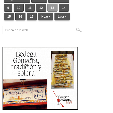
9
10
11
12
13
14
15
16
17
Next ›
Last »