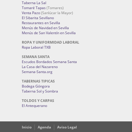
Taberna La Sal
Tomaré Tapas
(Tomares)
Venta Pazo
(Sanlúcar la Mayor)
El Sibarita Sevillano
Restaurantes en Sevilla
Menús de Navidad en Sevilla
Menús de San Valentín en Sevilla
ROPA Y UNIFORMIDAD LABORAL
Ropa Laboral TXB
SEMANA SANTA
Escudos Bordados Semana Santa
La Casa del Nazareno
Semana-Santa.org
TABERNAS TIPICAS
Bodega Góngora
Taberna Sol y Sombra
TOLDOS Y CARPAS
El Antequerano
Inicio
Agenda
Aviso Legal