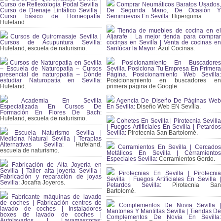
Curso de Reflexología Podal Sevilla |
Comprar Neumáticos Baratos Usados,
Curso de Drenaje Linfático Sevilla |
De Segunda Mano, De Ocasión Y
Curso básico de Homeopatía:
Seminuevos En Sevilla:
Hipergoma
Hufeland
Tienda de muebles de cocina en el
Cursos de Quiromasaje Sevilla |
Aljarafe | La mejor tienda para comprar
Cursos de Acupuntura Sevilla:
cocinas en Sevilla | Venta de cocinas en
Hufeland, escuela de naturismo.
Sanlúcar la Mayor:
Azul Cocinas.
Cursos de Naturopatia en Sevilla
Posicionamiento En Buscadores
– Escuela de Naturopatía – Cursos
Sevilla. Posiciona Tu Empresa En Primera
presencial de naturopatía – Dónde
Página. Posicionamiento Web Sevilla:
estudiar Naturopatía en Sevilla:
Posicionamiento en buscadores en
Hufeland.
primera página de Google.
Academia En Sevilla
Agencia De Diseño De Páginas Web
Especializada En Cursos De
En Sevilla:
Diseño Web EN Sevilla.
Formación En Flores De Bach
:
Hufeland, escuela de naturismo.
Cohetes En Sevilla | Pirotecnia Sevilla
| Fuegos Artificiales En Sevilla | Petardos
Escuela Naturismo Sevilla |
Sevilla:
Pirotecnia San Bartolomé.
Medicina Natural Sevilla | Terapias
Alternativas Sevilla
: Hufeland,
Cerramientos En Sevilla | Cercados
escuela de naturismo.
Metálicos En Sevilla | Cerramientos
Especiales Sevilla:
Cerramientos Gordo.
Fabricación de Alta Joyería en
Sevilla | Taller alta joyería Sevilla |
Pirotecnias En Sevilla | Pirotecnia
Fabricación y reparación de joyas
Sevilla | Fuegos Artificiales En Sevilla |
Sevilla:
Jocafra Joyeros.
Petardos Sevilla:
Pirotecnia San
Bartolomé.
Fabricante máquinas de lavado
de coches | Fabricación centros de
Complementos De Novia Sevilla |
lavado de coches | Instaladores
Mantones Y Mantillas Sevilla | Tiendas De
boxes de lavado de coches |
Complementos De Novia En Sevilla:
Autolavados | Lavamascotas: