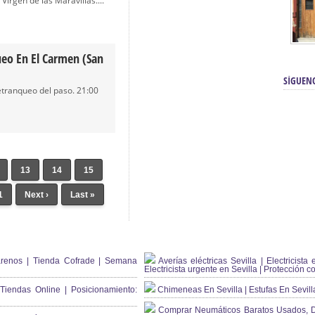
 Virgen de las Maravillas....
ueo En El Carmen (San
SÍGUEN
tranqueo del paso. 21:00
13
14
15
1
Next ›
Last »
renos | Tienda Cofrade | Semana
Averías eléctricas Sevilla | Electricista 
Electricista urgente en Sevilla | Protección c
iendas Online | Posicionamiento:
Chimeneas En Sevilla | Estufas En Sevill
Comprar Neumáticos Baratos Usados, 