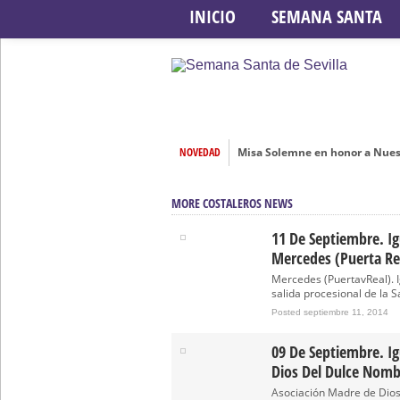
INICIO
SEMANA SANTA
Misa Solemne en honor a Nues
NOVEDAD
Solemne Triduo a la Virgen de
MORE COSTALEROS NEWS
Función de la Anunciación del
Besamanos al Señor del Gran P
11 De Septiembre. Ig
Mercedes (Puerta Re
Solemne y devoto Besamanos e
Mercedes (PuertavReal). I
Función Principal de Instituto 
salida procesional de la S
Besapié y Besamano en la Qui
Posted septiembre 11, 2014
Gitanos: Besamanos del Señor 
09 De Septiembre. I
Besamanos del Señor de la Divi
Dios Del Dulce Nomb
Asociación Madre de Dios
Solemne y devoto Besapiés en 