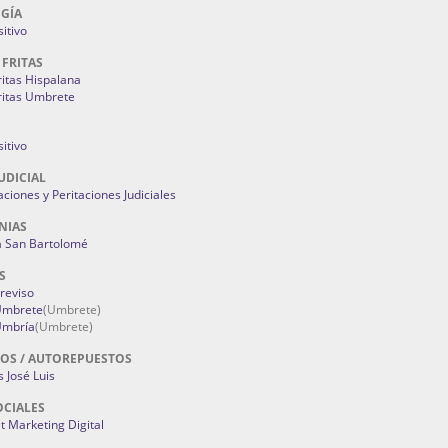
GÍA
itivo
 FRITAS
ritas Hispalana
ritas Umbrete
itivo
UDICIAL
aciones y Peritaciones Judiciales
NIAS
a San Bartolomé
S
Treviso
 Umbrete
(Umbrete)
Umbría
(Umbrete)
OS / AUTOREPUESTOS
 José Luis
OCIALES
 Marketing Digital