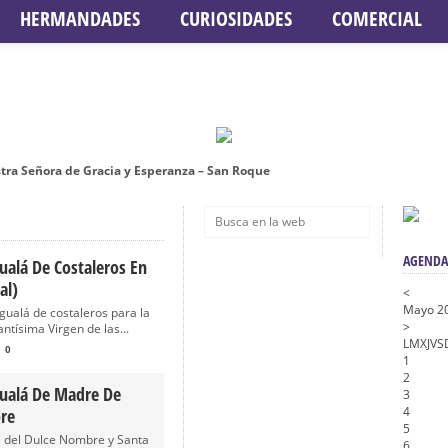
HERMANDADES
CURIOSIDADES
COMERCIAL
tra Señora de Gracia y Esperanza – San Roque
 la Concepción – Hermandad del Silencio
 Señor ante el paso de Nuestra Señora de la Encarnación Coronada – Herma
AGENDA
oder de Sevilla
ualá De Costaleros En
al)
n honor de María Santísima en su Soledad – San Lorenzo
<
Mayo 2
gualá de costaleros para la
a la Virgen del Valle
>
antísima Virgen de las...
L
M
X
J
V
S
nta Angustia
0
1
2
de la Salud
gualá De Madre De
3
na Misericordia, Vía Crucis y Traslado – Siete Palabras
4
re
5
 del Dulce Nombre y Santa
honor de Nuestro Padre Jesús de la Pasión
6