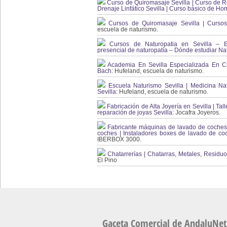
Curso de Quiromasaje Sevilla | Curso de Re
Drenaje Linfático Sevilla | Curso básico de Ho
Cursos de Quiromasaje Sevilla | Cursos
escuela de naturismo.
Cursos de Naturopatia en Sevilla – E
presencial de naturopatía – Dónde estudiar Nat
Academia En Sevilla Especializada En C
Bach
: Hufeland, escuela de naturismo.
Escuela Naturismo Sevilla | Medicina Natu
Sevilla
: Hufeland, escuela de naturismo.
Fabricación de Alta Joyería en Sevilla | Talle
reparación de joyas Sevilla:
Jocafra Joyeros.
Fabricante máquinas de lavado de coches 
coches | Instaladores boxes de lavado de co
IBERBOX 3000.
Chatarrerías | Chatarras, Metales, Residuos
El Pino
Gaceta Comercial de AndaluNet