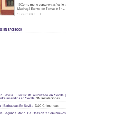
10Como me lo contaron así os lo cuento… La
Madrugá Eterna de Tomasín En...
10 marzo 2026
0
OS EN FACEBOOK
en Sevilla | Electricista autorizado en Sevilla |
ontra incendios en Sevilla:
3M Instalaciones.
a | Barbacoas En Sevilla:
D&C Chimeneas.
De Segunda Mano, De Ocasión Y Seminuevos