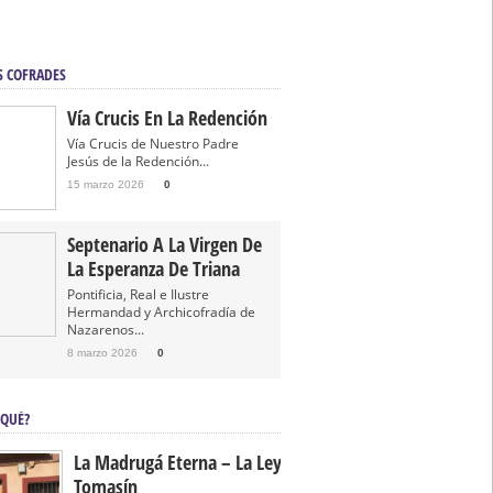
S COFRADES
Vía Crucis En La Redención
Vía Crucis de Nuestro Padre
Jesús de la Redención...
15 marzo 2026
0
Septenario A La Virgen De
La Esperanza De Triana
Pontificia, Real e Ilustre
Hermandad y Archicofradía de
Nazarenos...
8 marzo 2026
0
 QUÉ?
La Madrugá Eterna – La Leyenda De
Tomasín