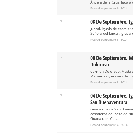
Ángela de la Cruz. Igualá d
Posted septiembre 9, 2014
08 De Septiembre. Ig
Juncal. Igualá de costale
Señora del Juncal. Iglesia d
Posted septiembre 8, 2014
08 De Septiembre. M
Doloroso
Carmen Doloroso. Muda de
Maravillas y ensayo de cos
Posted septiembre 8, 2014
04 De Septiembre. I
San Buenaventura
Guadalupe de San Buenav
costaleros del paso de N
Guadalupe. Casa...
Posted septiembre 4, 2014