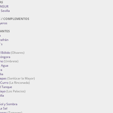
AS
ONSUR
Sevilla
S / COMPLEMENTOS
oyeros
RANTES
a
zafrán
´s
 Bólido
(Olivares)
Góngora
no
(Umbrete)
l Agua
ra
lia
Tapas
(Sanlúcar la Mayor)
 Curro
(La Rinconada)
el Tanque
Mayo
(Los Palacios)
lla
Sol y Sombra
a Sal
apas
(Tomares)