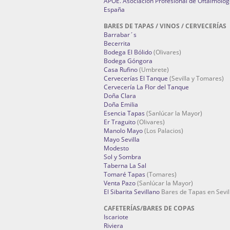
APOE. Asociación Profesional de Oftalmólog
España
BARES DE TAPAS / VINOS / CERVECERÍAS
Barrabar´s
Becerrita
Bodega El Bólido
(Olivares)
Bodega Góngora
Casa Rufino
(Umbrete)
Cervecerías El Tanque
(Sevilla y Tomares)
Cervecería La Flor del Tanque
Doña Clara
Doña Emilia
Esencia Tapas
(Sanlúcar la Mayor)
Er Traguito
(Olivares)
Manolo Mayo
(Los Palacios)
Mayo Sevilla
Modesto
Sol y Sombra
Taberna La Sal
Tomaré Tapas
(Tomares)
Venta Pazo
(Sanlúcar la Mayor)
El Sibarita Sevillano
Bares de Tapas en Sevil
CAFETERÍAS/BARES DE COPAS
Iscariote
Riviera