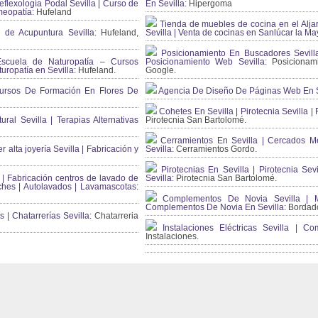
flexología Podal Sevilla | Curso de
En Sevilla:
Hipergoma
meopatía:
Hufeland
Tienda de muebles de cocina en el Aljar
 de Acupuntura Sevilla:
Hufeland,
Sevilla | Venta de cocinas en Sanlúcar la Ma
Posicionamiento En Buscadores Sevill
scuela de Naturopatía – Cursos
Posicionamiento Web Sevilla:
Posicionami
uropatía en Sevilla:
Hufeland.
Google.
ursos De Formación En Flores De
Agencia De Diseño De Páginas Web En S
Cohetes En Sevilla | Pirotecnia Sevilla | F
ral Sevilla | Terapias Alternativas
Pirotecnia San Bartolomé.
Cerramientos En Sevilla | Cercados Met
r alta joyería Sevilla | Fabricación y
Sevilla:
Cerramientos Gordo.
Pirotecnias En Sevilla | Pirotecnia Sevi
| Fabricación centros de lavado de
Sevilla:
Pirotecnia San Bartolomé.
ches | Autolavados | Lavamascotas:
Complementos De Novia Sevilla | Ma
Complementos De Novia En Sevilla:
Bordado
 | Chatarrerías Sevilla:
Chatarreria
Instalaciones Eléctricas Sevilla | 
Instalaciones.