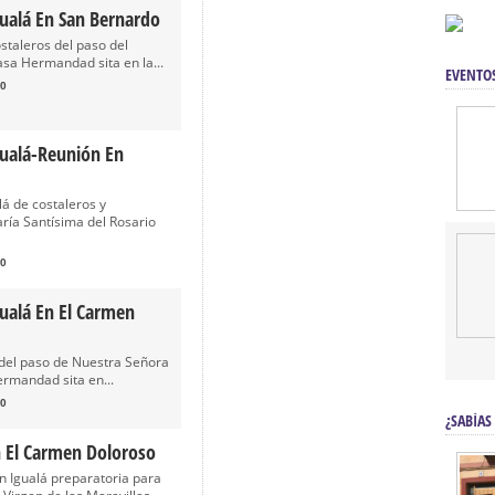
gualá En San Bernardo
staleros del paso del
sa Hermandad sita en la...
EVENTO
0
gualá-Reunión En
á de costaleros y
ría Santísima del Rosario
0
ualá En El Carmen
del paso de Nuestra Señora
ermandad sita en...
0
¿SABÍAS
En El Carmen Doloroso
 Igualá preparatoria para