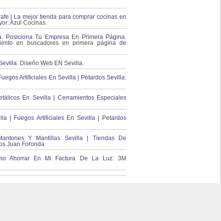
afe | La mejor tienda para comprar cocinas en
yor:
Azul Cocinas.
a. Posiciona Tu Empresa En Primera Página.
ento en buscadores en primera página de
evilla:
Diseño Web EN Sevilla.
uegos Artificiales En Sevilla | Petardos Sevilla:
álicos En Sevilla | Cerramientos Especiales
lla | Fuegos Artificiales En Sevilla | Petardos
ntones Y Mantillas Sevilla | Tiendas De
s Juan Foronda.
Como Ahorrar En Mi Factura De La Luz:
3M