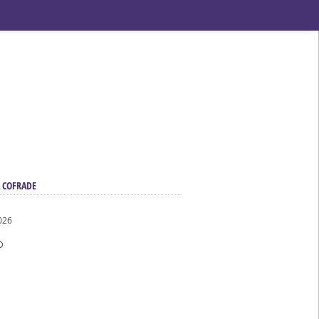
ndad de San Benito
 COFRADE
026
D