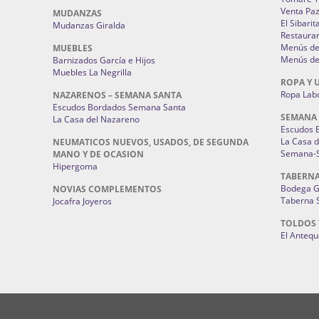
Venta Pa
MUDANZAS
El Sibarit
Mudanzas Giralda
Restauran
Menús de 
MUEBLES
Menús de 
Barnizados García e Hijos
Muebles La Negrilla
ROPA Y 
Ropa Lab
NAZARENOS – SEMANA SANTA
Escudos Bordados Semana Santa
SEMANA
La Casa del Nazareno
Escudos 
La Casa 
NEUMATICOS NUEVOS, USADOS, DE SEGUNDA
Semana-S
MANO Y DE OCASION
Hipergoma
TABERNA
Bodega 
NOVIAS COMPLEMENTOS
Taberna 
Jocafra Joyeros
TOLDOS 
El Anteq