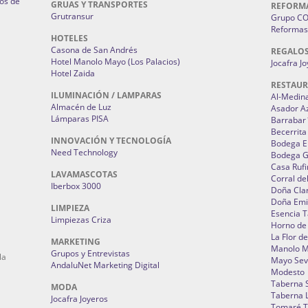
os de
GRUAS Y TRANSPORTES
REFORM
Grutransur
Grupo C
Reformas 
HOTELES
Casona de San Andrés
REGALO
Hotel Manolo Mayo (Los Palacios)
Jocafra J
Hotel Zaida
RESTAU
ILUMINACIÓN / LAMPARAS
Al-Medin
Almacén de Luz
Asador A
Lámparas PISA
Barrabar
Becerrita
INNOVACIÓN Y TECNOLOGÍA
Bodega El
Need Technology
Bodega 
Casa Rufi
LAVAMASCOTAS
Corral de
Iberbox 3000
Doña Cla
Doña Emi
LIMPIEZA
Esencia 
Limpiezas Criza
Horno de
La Flor d
MARKETING
Manolo 
Grupos y Entrevistas
la
Mayo Sevi
AndaluNet Marketing Digital
Modesto
Taberna 
MODA
Taberna L
Jocafra Joyeros
Tomaré T