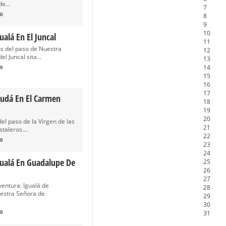
e...
7
0
8
9
10
ualá En El Juncal
11
ros del paso de Nuestra
12
el Juncal sita...
13
14
0
15
16
17
udá En El Carmen
18
19
20
l paso de la Virgen de las
21
taleros....
22
0
23
24
gualá En Guadalupe De
25
26
27
entura. Igualá de
28
uestra Señora de
29
30
31
0