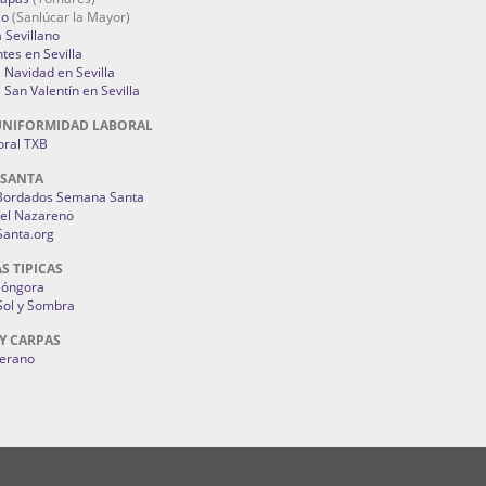
zo
(Sanlúcar la Mayor)
a Sevillano
tes en Sevilla
Navidad en Sevilla
San Valentín en Sevilla
UNIFORMIDAD LABORAL
oral TXB
 SANTA
Bordados Semana Santa
del Nazareno
anta.org
S TIPICAS
Góngora
Sol y Sombra
Y CARPAS
uerano