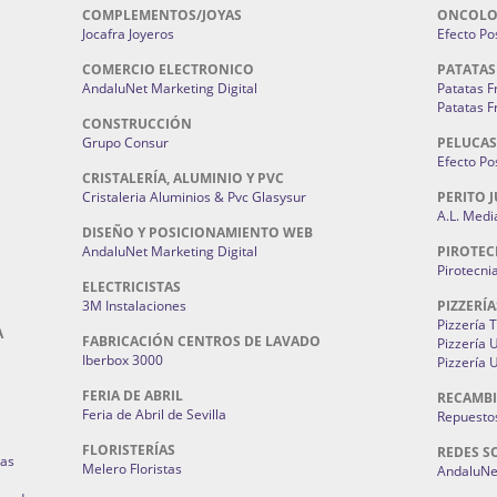
COMPLEMENTOS/JOYAS
ONCOLO
Jocafra Joyeros
Efecto Pos
COMERCIO ELECTRONICO
PATATAS
AndaluNet Marketing Digital
Patatas F
Patatas F
CONSTRUCCIÓN
Grupo Consur
PELUCAS
Efecto Pos
CRISTALERÍA, ALUMINIO Y PVC
Cristaleria Aluminios & Pvc Glasysur
PERITO J
A.L. Medi
DISEÑO Y POSICIONAMIENTO WEB
AndaluNet Marketing Digital
PIROTEC
Pirotecni
ELECTRICISTAS
3M Instalaciones
PIZZERÍA
Pizzería 
A
FABRICACIÓN CENTROS DE LAVADO
Pizzería
Iberbox 3000
Pizzería 
FERIA DE ABRIL
RECAMBI
Feria de Abril de Sevilla
Repuestos
FLORISTERÍAS
REDES S
ias
Melero Floristas
AndaluNet