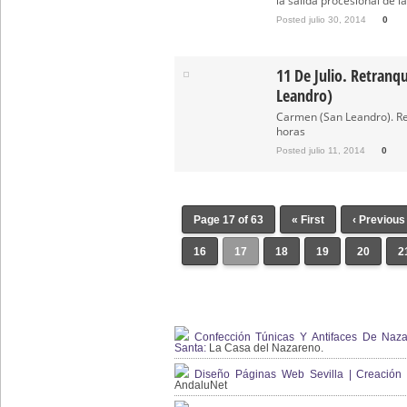
la salida procesional de la
Posted julio 30, 2014
0
11 De Julio. Retranq
Leandro)
Carmen (San Leandro). Re
horas
Posted julio 11, 2014
0
Page 17 of 63
« First
‹ Previous
16
17
18
19
20
2
Confección Túnicas Y Antifaces De Naza
Santa:
La Casa del Nazareno.
Diseño Páginas Web Sevilla | Creación T
AndaluNet