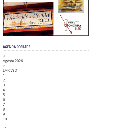
AGENDA COFRADE
<
Agosto 2026
>
L
M
X
J
V
S
D
1
2
3
4
5
6
7
8
9
10
11