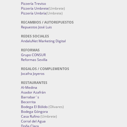
Pizzería Treviso
Pizzería Umbrete
(Umbrete)
Pizzería Umbría
(Umbrete)
RECAMBIOS / AUTOREPUESTOS
Repuestos José Luis
REDES SOCIALES
AndaluNet Marketing Digital
REFORMAS
Grupo CONSUR
Reformas Sevilla
REGALOS / COMPLEMENTOS
Jocafra Joyeros
RESTAURANTES
Al-Medina
Asador Azafrán
Barrabar´s
Becerrita
Bodega El Bólido
(Olivares)
Bodega Góngora
Casa Rufino
(Umbrete)
Corral del Agua
Doña Clara