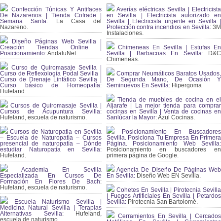
Confección Túnicas Y Antifaces
Averías eléctricas Sevilla | Electricista
De Nazarenos | Tienda Cofrade |
en Sevilla | Electricista autorizado en
Semana Santa:
La Casa del
Sevilla | Electricista urgente en Sevilla |
Nazareno.
Protección contra incendios en Sevilla:
3
Instalaciones.
Diseño Páginas Web Sevilla |
Creación Tiendas Online |
Chimeneas En Sevilla | Estufas En
Posicionamiento:
AndaluNet
Sevilla | Barbacoas En Sevilla:
D&
Chimeneas.
Curso de Quiromasaje Sevilla |
Curso de Reflexología Podal Sevilla |
Comprar Neumáticos Baratos Usados,
Curso de Drenaje Linfático Sevilla |
De Segunda Mano, De Ocasión Y
Curso básico de Homeopatía:
Seminuevos En Sevilla:
Hipergoma
Hufeland
Tienda de muebles de cocina en el
Cursos de Quiromasaje Sevilla |
Aljarafe | La mejor tienda para comprar
Cursos de Acupuntura Sevilla:
cocinas en Sevilla | Venta de cocinas en
Hufeland, escuela de naturismo.
Sanlúcar la Mayor:
Azul Cocinas.
Cursos de Naturopatia en Sevilla
Posicionamiento En Buscadores
– Escuela de Naturopatía – Cursos
Sevilla. Posiciona Tu Empresa En Primera
presencial de naturopatía – Dónde
Página. Posicionamiento Web Sevilla:
estudiar Naturopatía en Sevilla:
Posicionamiento en buscadores en
Hufeland.
primera página de Google.
Academia En Sevilla
Agencia De Diseño De Páginas Web
Especializada En Cursos De
En Sevilla:
Diseño Web EN Sevilla.
Formación En Flores De Bach
:
Hufeland, escuela de naturismo.
Cohetes En Sevilla | Pirotecnia Sevilla
| Fuegos Artificiales En Sevilla | Petardos
Escuela Naturismo Sevilla |
Sevilla:
Pirotecnia San Bartolomé.
Medicina Natural Sevilla | Terapias
Alternativas Sevilla
: Hufeland,
Cerramientos En Sevilla | Cercados
escuela de naturismo.