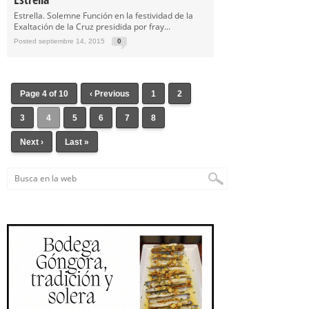
Estrella. Solemne Función en la festividad de la
Exaltación de la Cruz presidida por fray...
Posted septiembre 14, 2015
0
Page 4 of 10
‹ Previous
1
2
3
4
5
6
7
8
Next ›
Last »