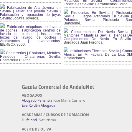
Metálicos En Sevilla | Cerramientos
Especiales Sevilla:
Cerramientos Gordo.
Fabricación de Alta Joyería en
Sevilla | Taller alta joyería Sevilla |
Pirotecnias En Sevilla | Pirotecnia
Fabricación y reparación de joyas
Sevilla | Fuegos Artificiales En Sevilla |
Sevilla:
Jocafra Joyeros.
Petardos Sevilla:
Pirotecnia San
Bartolomé.
Fabricante máquinas de lavado
de coches | Fabricación centros de
Complementos De Novia Sevilla |
lavado de coches | Instaladores
Mantones Y Mantillas Sevilla | Tiendas De
boxes de lavado de coches |
Complementos De Novia En Sevilla:
Autolavados | Lavamascotas:
Bordados Juan Foronda.
IBERBOX 3000.
Instalaciones Eléctricas Sevilla | Como
Chatarrerías | Chatarras, Metales,
Ahorrar En Mi Factura De La Luz:
3
Residuos | Chatarrerías Sevilla:
Instalaciones.
Chatarreria El Pino
Gaceta Comercial de AndaluNet
ABOGADOS
Abogado Penalista
José María Carnero
Eva Roldán Abogada
ACADEMIAS / CURSOS DE FORMACIÓN
Hufeland
, Naturismo
ACEITE DE OLIVA