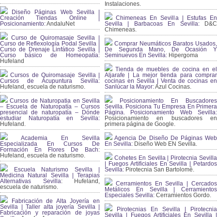
Instalaciones.
Diseño Páginas Web Sevilla |
Creación Tiendas Online |
Chimeneas En Sevilla | Estufas En
Posicionamiento:
AndaluNet
Sevilla | Barbacoas En Sevilla:
D&
Chimeneas.
Curso de Quiromasaje Sevilla |
Curso de Reflexología Podal Sevilla |
Comprar Neumáticos Baratos Usados,
Curso de Drenaje Linfático Sevilla |
De Segunda Mano, De Ocasión Y
Curso básico de Homeopatía:
Seminuevos En Sevilla:
Hipergoma
Hufeland
Tienda de muebles de cocina en el
Cursos de Quiromasaje Sevilla |
Aljarafe | La mejor tienda para comprar
Cursos de Acupuntura Sevilla:
cocinas en Sevilla | Venta de cocinas en
Hufeland, escuela de naturismo.
Sanlúcar la Mayor:
Azul Cocinas.
Cursos de Naturopatia en Sevilla
Posicionamiento En Buscadores
– Escuela de Naturopatía – Cursos
Sevilla. Posiciona Tu Empresa En Primera
presencial de naturopatía – Dónde
Página. Posicionamiento Web Sevilla:
estudiar Naturopatía en Sevilla:
Posicionamiento en buscadores en
Hufeland.
primera página de Google.
Academia En Sevilla
Agencia De Diseño De Páginas Web
Especializada En Cursos De
En Sevilla:
Diseño Web EN Sevilla.
Formación En Flores De Bach
:
Hufeland, escuela de naturismo.
Cohetes En Sevilla | Pirotecnia Sevilla
| Fuegos Artificiales En Sevilla | Petardos
Escuela Naturismo Sevilla |
Sevilla:
Pirotecnia San Bartolomé.
Medicina Natural Sevilla | Terapias
Alternativas Sevilla
: Hufeland,
Cerramientos En Sevilla | Cercados
escuela de naturismo.
Metálicos En Sevilla | Cerramientos
Especiales Sevilla:
Cerramientos Gordo.
Fabricación de Alta Joyería en
Sevilla | Taller alta joyería Sevilla |
Pirotecnias En Sevilla | Pirotecnia
Fabricación y reparación de joyas
Sevilla | Fuegos Artificiales En Sevilla |