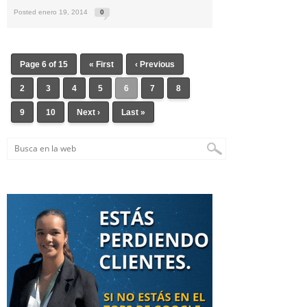
Posted enero 19, 2014
0
Page 6 of 15
« First
‹ Previous
2
3
4
5
6
7
8
9
10
Next ›
Last »