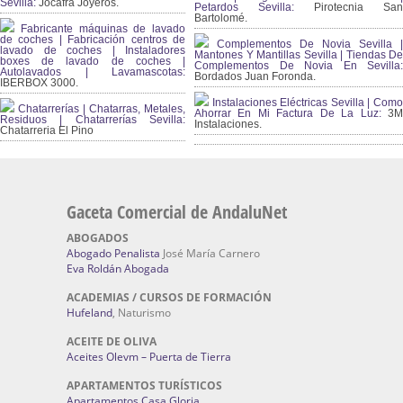
Sevilla:
Jocafra Joyeros.
Petardos Sevilla:
Pirotecnia San
Bartolomé.
Fabricante máquinas de lavado
de coches | Fabricación centros de
Complementos De Novia Sevilla |
lavado de coches | Instaladores
Mantones Y Mantillas Sevilla | Tiendas De
boxes de lavado de coches |
Complementos De Novia En Sevilla:
Autolavados | Lavamascotas:
Bordados Juan Foronda.
IBERBOX 3000.
Instalaciones Eléctricas Sevilla | Como
Chatarrerías | Chatarras, Metales,
Ahorrar En Mi Factura De La Luz:
3
Residuos | Chatarrerías Sevilla:
Instalaciones.
Chatarreria El Pino
Gaceta Comercial de AndaluNet
ABOGADOS
Abogado Penalista
José María Carnero
Eva Roldán Abogada
ACADEMIAS / CURSOS DE FORMACIÓN
Hufeland
, Naturismo
ACEITE DE OLIVA
Aceites Olevm – Puerta de Tierra
APARTAMENTOS TURÍSTICOS
Apartamentos Casa Gloria