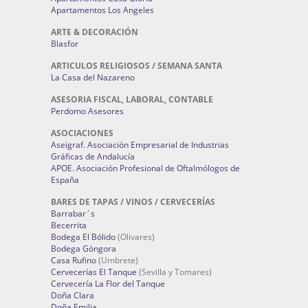
Apartamentos Los Angeles
ARTE & DECORACIÓN
Blasfor
ARTICULOS RELIGIOSOS / SEMANA SANTA
La Casa del Nazareno
ASESORIA FISCAL, LABORAL, CONTABLE
Perdomo Asesores
ASOCIACIONES
Aseigraf. Asociación Empresarial de Industrias
Gráficas de Andalucía
APOE. Asociación Profesional de Oftalmólogos de
España
BARES DE TAPAS / VINOS / CERVECERÍAS
Barrabar´s
Becerrita
Bodega El Bólido
(Olivares)
Bodega Góngora
Casa Rufino
(Umbrete)
Cervecerías El Tanque
(Sevilla y Tomares)
Cervecería La Flor del Tanque
Doña Clara
Doña Emilia