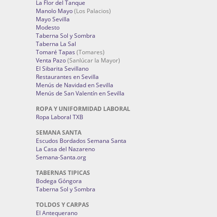
La Flor del Tanque
Manolo Mayo
(Los Palacios)
Mayo Sevilla
Modesto
Taberna Sol y Sombra
Taberna La Sal
Tomaré Tapas
(Tomares)
Venta Pazo
(Sanlúcar la Mayor)
El Sibarita Sevillano
Restaurantes en Sevilla
Menús de Navidad en Sevilla
Menús de San Valentín en Sevilla
ROPA Y UNIFORMIDAD LABORAL
Ropa Laboral TXB
SEMANA SANTA
Escudos Bordados Semana Santa
La Casa del Nazareno
Semana-Santa.org
TABERNAS TIPICAS
Bodega Góngora
Taberna Sol y Sombra
TOLDOS Y CARPAS
El Antequerano