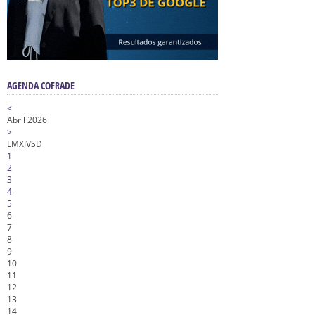
AGENDA COFRADE
<
Abril 2026
>
L
M
X
J
V
S
D
1
2
3
4
5
6
7
8
9
10
11
12
13
14