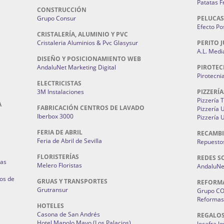
Patatas F
CONSTRUCCIÓN
Grupo Consur
PELUCAS
Efecto Pos
CRISTALERÍA, ALUMINIO Y PVC
Cristaleria Aluminios & Pvc Glasysur
PERITO J
A.L. Medi
DISEÑO Y POSICIONAMIENTO WEB
AndaluNet Marketing Digital
PIROTEC
Pirotecni
ELECTRICISTAS
3M Instalaciones
PIZZERÍA
Pizzería 
A
FABRICACIÓN CENTROS DE LAVADO
Pizzería
Iberbox 3000
Pizzería 
FERIA DE ABRIL
RECAMBI
Feria de Abril de Sevilla
Repuestos
FLORISTERÍAS
REDES S
ias
Melero Floristas
AndaluNet
os de
GRUAS Y TRANSPORTES
REFORM
Grutransur
Grupo C
Reformas 
HOTELES
Casona de San Andrés
REGALO
Hotel Manolo Mayo (Los Palacios)
Jocafra J