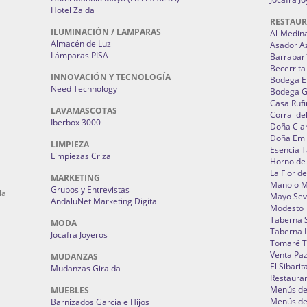
Hotel Zaida
RESTAU
ILUMINACIÓN / LAMPARAS
Al-Medin
Almacén de Luz
Asador A
Lámparas PISA
Barrabar
Becerrita
INNOVACIÓN Y TECNOLOGÍA
Bodega El
Need Technology
Bodega 
Casa Rufi
LAVAMASCOTAS
Corral de
Iberbox 3000
Doña Cla
Doña Emi
LIMPIEZA
Esencia 
Limpiezas Criza
Horno de
La Flor d
MARKETING
Manolo 
Grupos y Entrevistas
la
Mayo Sevi
AndaluNet Marketing Digital
Modesto
Taberna 
MODA
Taberna L
Jocafra Joyeros
Tomaré T
Venta Pa
MUDANZAS
El Sibarit
Mudanzas Giralda
Restauran
Menús de 
MUEBLES
Menús de 
Barnizados García e Hijos