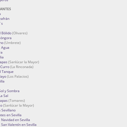
RANTES
a
zafrán
´s
 Bólido
(Olivares)
Góngora
no
(Umbrete)
l Agua
ra
lia
Tapas
(Sanlúcar la Mayor)
 Curro
(La Rinconada)
el Tanque
Mayo
(Los Palacios)
lla
Sol y Sombra
a Sal
apas
(Tomares)
zo
(Sanlúcar la Mayor)
a Sevillano
tes en Sevilla
Navidad en Sevilla
San Valentín en Sevilla