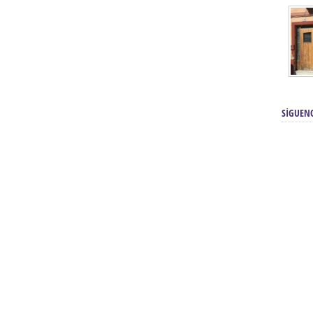
SÍGUEN
renos | Tienda Cofrade | Semana
Averías eléctricas Sevilla | Electricista 
Electricista urgente en Sevilla | Protección c
iendas Online | Posicionamiento:
Chimeneas En Sevilla | Estufas En Sevill
Comprar Neumáticos Baratos Usados, 
flexología Podal Sevilla | Curso de
En Sevilla:
Hipergoma
meopatía:
Hufeland
Tienda de muebles de cocina en el Aljar
 de Acupuntura Sevilla:
Hufeland,
Sevilla | Venta de cocinas en Sanlúcar la Ma
Posicionamiento En Buscadores Sevill
scuela de Naturopatía – Cursos
Posicionamiento Web Sevilla:
Posicionami