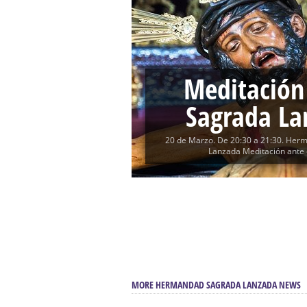
Función Principal de Instituto 
Besapié y Besamano en la Qui
Gitanos: Besamanos del Señor 
Besamanos del Señor de la Divi
Meditación
Solemne y devoto Besapiés en 
Sagrada La
20 de Marzo. De 20:30 a 21:30. Her
Lanzada Meditación ante e
MORE HERMANDAD SAGRADA LANZADA NEWS