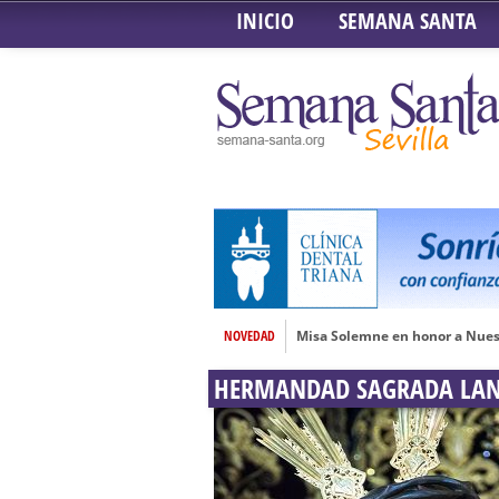
INICIO
SEMANA SANTA
NOVEDAD
Misa Solemne en honor a Nues
Solemne Triduo a la Virgen de
HERMANDAD SAGRADA LA
Función de la Anunciación del
Besamanos al Señor del Gran P
Solemne y devoto Besamanos e