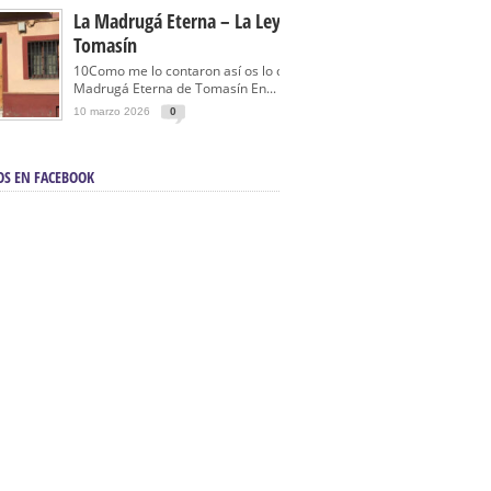
La Madrugá Eterna – La Leyenda De
Tomasín
10Como me lo contaron así os lo cuento… La
Madrugá Eterna de Tomasín En...
10 marzo 2026
0
OS EN FACEBOOK
en Sevilla | Electricista autorizado en Sevilla |
ontra incendios en Sevilla:
3M Instalaciones.
a | Barbacoas En Sevilla:
D&C Chimeneas.
De Segunda Mano, De Ocasión Y Seminuevos
afe | La mejor tienda para comprar cocinas en
yor:
Azul Cocinas.
a. Posiciona Tu Empresa En Primera Página.
ento en buscadores en primera página de