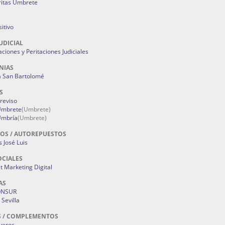
ritas Umbrete
itivo
UDICIAL
aciones y Peritaciones Judiciales
NIAS
a San Bartolomé
S
Treviso
 Umbrete
(Umbrete)
Umbría
(Umbrete)
OS / AUTOREPUESTOS
 José Luis
OCIALES
 Marketing Digital
AS
ONSUR
Sevilla
S / COMPLEMENTOS
oyeros