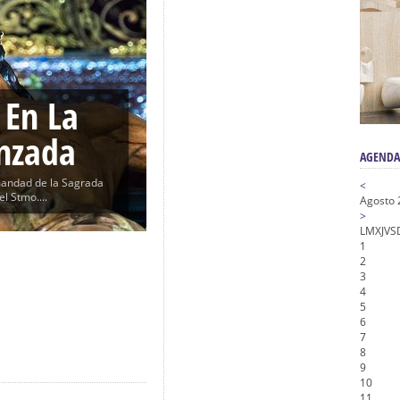
a la Virgen del Valle
nta Angustia
de la Salud
na Misericordia, Vía Crucis y Traslado – Siete Palabras
 En La
honor de Nuestro Padre Jesús de la Pasión
nzada
AGENDA
mandad de la Sagrada
<
l Stmo....
Agosto 
>
L
M
X
J
V
S
1
2
3
4
5
6
7
8
9
10
11