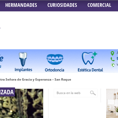
HERMANDADES
CURIOSIDADES
COMERCIAL
tra Señora de Gracia y Esperanza – San Roque
 la Concepción – Hermandad del Silencio
NZADA
 Señor ante el paso de Nuestra Señora de la Encarnación Coronada – Herma
oder de Sevilla
n honor de María Santísima en su Soledad – San Lorenzo