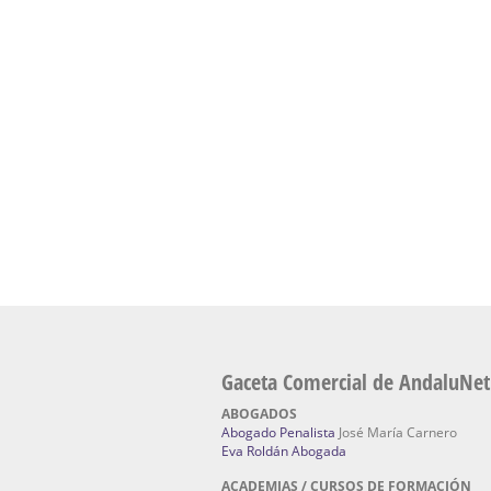
presencial de naturopatía – Dónde estudiar Nat
Academia En Sevilla Especializada En C
Bach
: Hufeland, escuela de naturismo.
Escuela Naturismo Sevilla | Medicina Natu
Sevilla
: Hufeland, escuela de naturismo.
Fabricación de Alta Joyería en Sevilla | Talle
reparación de joyas Sevilla:
Jocafra Joyeros.
Fabricante máquinas de lavado de coches 
coches | Instaladores boxes de lavado de co
IBERBOX 3000.
Chatarrerías | Chatarras, Metales, Residuos
El Pino
Gaceta Comercial de AndaluNet
ABOGADOS
Abogado Penalista
José María Carnero
Eva Roldán Abogada
ACADEMIAS / CURSOS DE FORMACIÓN