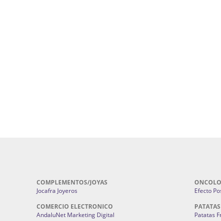
uropatía en Sevilla:
Hufeland.
Google.
ursos De Formación En Flores De
Agencia De Diseño De Páginas Web En S
Cohetes En Sevilla | Pirotecnia Sevilla | F
ral Sevilla | Terapias Alternativas
Pirotecnia San Bartolomé.
Cerramientos En Sevilla | Cercados Met
r alta joyería Sevilla | Fabricación y
Sevilla:
Cerramientos Gordo.
Pirotecnias En Sevilla | Pirotecnia Sevi
| Fabricación centros de lavado de
Sevilla:
Pirotecnia San Bartolomé.
ches | Autolavados | Lavamascotas:
Complementos De Novia Sevilla | Ma
Complementos De Novia En Sevilla:
Bordado
 | Chatarrerías Sevilla:
Chatarreria
Instalaciones Eléctricas Sevilla | 
Instalaciones.
COMPLEMENTOS/JOYAS
ONCOLO
Jocafra Joyeros
Efecto Pos
COMERCIO ELECTRONICO
PATATAS
AndaluNet Marketing Digital
Patatas F