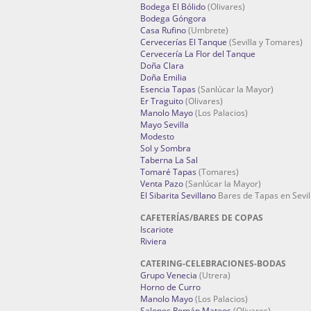
Bodega El Bólido
(Olivares)
Bodega Góngora
Casa Rufino
(Umbrete)
Cervecerías El Tanque
(Sevilla y Tomares)
Cervecería La Flor del Tanque
Doña Clara
Doña Emilia
Esencia Tapas
(Sanlúcar la Mayor)
Er Traguito
(Olivares)
Manolo Mayo
(Los Palacios)
Mayo Sevilla
Modesto
Sol y Sombra
Taberna La Sal
Tomaré Tapas
(Tomares)
Venta Pazo
(Sanlúcar la Mayor)
El Sibarita Sevillano
Bares de Tapas en Sevil
CAFETERÍAS/BARES DE COPAS
Iscariote
Riviera
CATERING-CELEBRACIONES-BODAS
Grupo Venecia
(Utrera)
Horno de Curro
Manolo Mayo
(Los Palacios)
Salones Román Mateos
(Olivares)