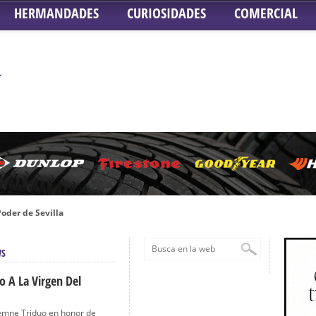
HERMANDADES
CURIOSIDADES
COMERCIAL
oder de Sevilla
n honor de María Santísima en su Soledad – San Lorenzo
WS
a la Virgen del Valle
nta Angustia
o A La Virgen Del
de la Salud
lemne Triduo en honor de