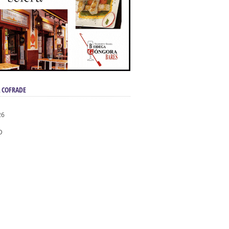
ndad de San Benito
 COFRADE
26
D