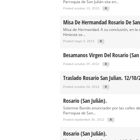
Parroquia de San Julián sita en...
Posted octubre 13, 2013
0
Misa De Hermandad Rosario De San 
Misa de Hermandad. A su conclusión, en la
Hiniesta se...
Posted mayo 5, 2013
0
Besamanos Virgen Del Rosario (San 
Posted octubre 25, 2012
0
Traslado Rosario San Julian. 12/10/
Posted octubre 24, 2012
0
Rosario (San Julián).
Solemne Bando anunciador por las calles de l
Parroquia de San...
Posted septiembre 30, 2012
0
Rosario (San Julián).