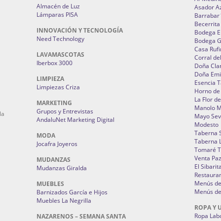
Almacén de Luz
Asador A
Lámparas PISA
Barrabar
Becerrita
INNOVACIÓN Y TECNOLOGÍA
Bodega El
Need Technology
Bodega 
Casa Rufi
LAVAMASCOTAS
Corral de
Iberbox 3000
Doña Cla
Doña Emi
LIMPIEZA
Esencia 
Limpiezas Criza
Horno de
La Flor d
MARKETING
Manolo 
Grupos y Entrevistas
la
Mayo Sevi
AndaluNet Marketing Digital
Modesto
Taberna 
MODA
Taberna L
Jocafra Joyeros
Tomaré T
Venta Pa
MUDANZAS
El Sibarit
Mudanzas Giralda
Restauran
Menús de 
MUEBLES
Menús de 
Barnizados García e Hijos
Muebles La Negrilla
ROPA Y 
Ropa Lab
NAZARENOS – SEMANA SANTA