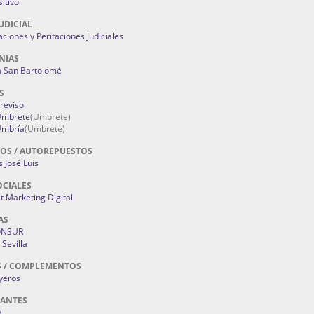
itivo
UDICIAL
aciones y Peritaciones Judiciales
NIAS
a San Bartolomé
S
Treviso
 Umbrete
(Umbrete)
Umbría
(Umbrete)
OS / AUTOREPUESTOS
 José Luis
OCIALES
 Marketing Digital
AS
ONSUR
Sevilla
S / COMPLEMENTOS
oyeros
RANTES
a