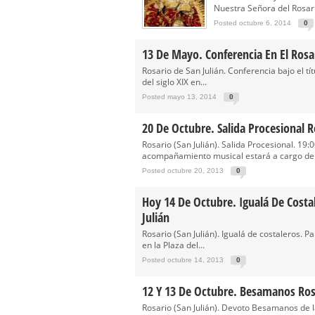
Besamanos del Señor de la Divi
Nuestra Señora del Rosario
Solemne y devoto Besapiés en 
Posted octubre 6, 2014
0
Misa Solemne en honor a Nues
13 De Mayo. Conferencia En El Rosar
Solemne Triduo a la Virgen de
Rosario de San Julián. Conferencia bajo el tí
del siglo XIX en...
Función de la Anunciación del
Posted mayo 13, 2014
0
20 De Octubre. Salida Procesional R
Rosario (San Julián). Salida Procesional. 19:0
acompañamiento musical estará a cargo de l
Posted octubre 20, 2013
0
Hoy 14 De Octubre. Igualá De Costa
Julián
Rosario (San Julián). Igualá de costaleros. Pa
en la Plaza del...
Posted octubre 14, 2013
0
12 Y 13 De Octubre. Besamanos Rosa
Rosario (San Julián). Devoto Besamanos de l