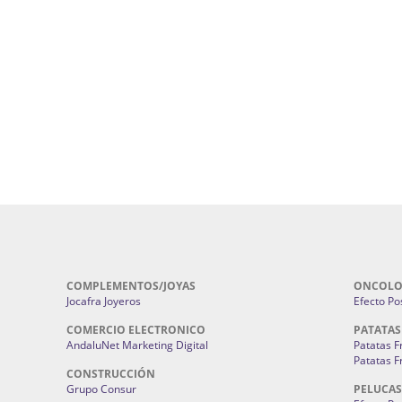
os De Formación En Flores De Bach
:
Agencia De Diseño De Páginas Web En Sev
Cohetes En Sevilla | Pirotecnia Sevilla | Fu
al Sevilla | Terapias Alternativas
Pirotecnia San Bartolomé.
Cerramientos En Sevilla | Cercados Met
 alta joyería Sevilla | Fabricación y
Sevilla:
Cerramientos Gordo.
Pirotecnias En Sevilla | Pirotecnia Sevilla | 
 Fabricación centros de lavado de
Pirotecnia San Bartolomé.
ches | Autolavados | Lavamascotas:
Complementos De Novia Sevilla | Man
Complementos De Novia En Sevilla:
Bordado
 Chatarrerías Sevilla:
Chatarreria El
Instalaciones Eléctricas Sevilla | C
Instalaciones.
COMPLEMENTOS/JOYAS
ONCOLO
Jocafra Joyeros
Efecto Pos
COMERCIO ELECTRONICO
PATATAS
AndaluNet Marketing Digital
Patatas F
Patatas F
CONSTRUCCIÓN
Grupo Consur
PELUCAS