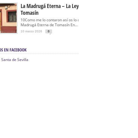
La Madrugá Eterna – La Leyenda De
Tomasín
10Como me lo contaron así os lo cuento… La
Madrugá Eterna de Tomasín En...
10 marzo 2026
0
OS EN FACEBOOK
Santa de Sevilla
n Sevilla | Electricista autorizado en Sevilla |
ontra incendios en Sevilla:
3M Instalaciones.
| Barbacoas En Sevilla:
D&C Chimeneas.
 Segunda Mano, De Ocasión Y Seminuevos En
fe | La mejor tienda para comprar cocinas en
yor:
Azul Cocinas.
. Posiciona Tu Empresa En Primera Página.
ento en buscadores en primera página de