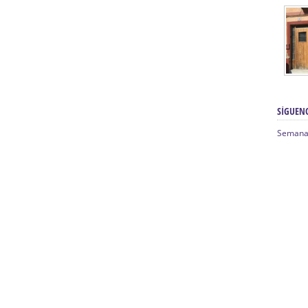
SÍGUEN
Semana 
s | Tienda Cofrade | Semana Santa:
Averías eléctricas Sevilla | Electricista e
Electricista urgente en Sevilla | Protección c
iendas Online | Posicionamiento:
Chimeneas En Sevilla | Estufas En Sevilla 
Comprar Neumáticos Baratos Usados, De
lexología Podal Sevilla | Curso de
Sevilla:
Hipergoma
meopatía:
Hufeland
Tienda de muebles de cocina en el Aljara
de Acupuntura Sevilla:
Hufeland,
Sevilla | Venta de cocinas en Sanlúcar la Ma
Posicionamiento En Buscadores Sevilla
de Naturopatía – Cursos presencial
Posicionamiento Web Sevilla:
Posicionami
 Sevilla:
Hufeland.
Google.