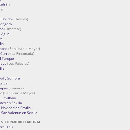
zafrán
´s
 Bólido
(Olivares)
Góngora
no
(Umbrete)
l Agua
ra
lia
Tapas
(Sanlúcar la Mayor)
 Curro
(La Rinconada)
el Tanque
Mayo
(Los Palacios)
lla
Sol y Sombra
a Sal
apas
(Tomares)
zo
(Sanlúcar la Mayor)
a Sevillano
tes en Sevilla
Navidad en Sevilla
San Valentín en Sevilla
UNIFORMIDAD LABORAL
oral TXB