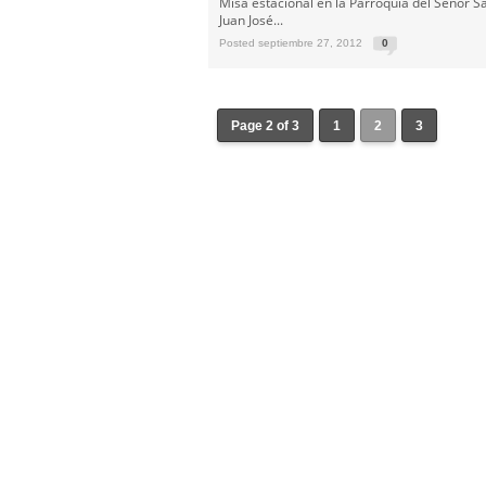
Misa estacional en la Parroquia del Señor Sa
Juan José...
Posted septiembre 27, 2012
0
Page 2 of 3
1
2
3