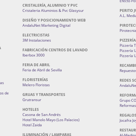
Efecto Pos
CRISTALERÍA, ALUMINIO Y PVC
Cristaleria Aluminios & Pvc Glasysur
PERITO J
A.L. Medi
DISEÑO Y POSICIONAMIENTO WEB
AndaluNet Marketing Digital
PIROTEC
Pirotecni
ELECTRICISTAS
3M Instalaciones
PIZZERÍA
Pizzería 
A
FABRICACIÓN CENTROS DE LAVADO
Pizzería
Iberbox 3000
Pizzería 
FERIA DE ABRIL
RECAMBI
Feria de Abril de Sevilla
Repuestos
FLORISTERÍAS
REDES S
ias
Melero Floristas
AndaluNet
os de
GRUAS Y TRANSPORTES
REFORM
Grutransur
Grupo C
Reformas 
HOTELES
Casona de San Andrés
REGALO
Hotel Manolo Mayo (Los Palacios)
Jocafra J
Hotel Zaida
RESTAU
ILUMINACIÓN / LAMPARAS
Al-Medin