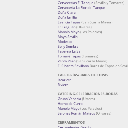
Cervecerías El Tanque
(Sevilla y Tomares)
Cervecería La Flor del Tanque
Doña Clara
Doña Emilia
Esencia Tapas
(Sanlúcar la Mayor)
Er Traguito
(Olivares)
Manolo Mayo
(Los Palacios)
Mayo Sevilla
Modesto
Sol y Sombra
Taberna La Sal
Tomaré Tapas
(Tomares)
Venta Pazo
(Sanlúcar la Mayor)
El Sibarita Sevillano
Bares de Tapas en Sevil
CAFETERÍAS/BARES DE COPAS
Iscariote
Riviera
CATERING-CELEBRACIONES-BODAS
Grupo Venecia
(Utrera)
Horno de Curro
Manolo Mayo
(Los Palacios)
Salones Román Mateos
(Olivares)
CERRAMIENTOS
Cerramientos Gordo