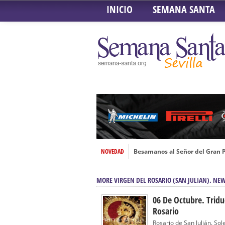
INICIO
SEMANA SANTA
NOVEDAD
Besamanos al Señor del Gran P
Solemne y devoto Besamanos e
MORE VIRGEN DEL ROSARIO (SAN JULIAN). NE
Función Principal de Instituto 
Besapié y Besamano en la Qui
06 De Octubre. Tridu
Rosario
Gitanos: Besamanos del Señor 
Rosario de San Julián. So