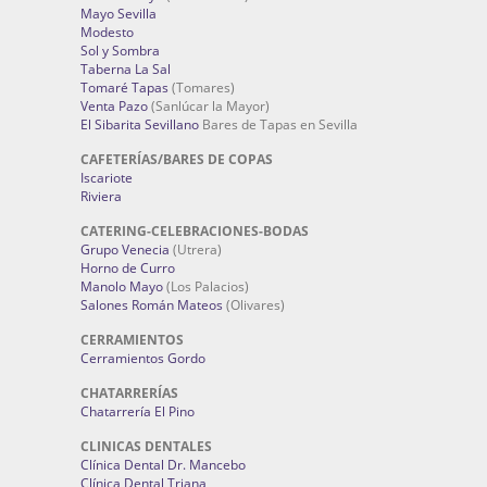
Mayo Sevilla
Modesto
Sol y Sombra
Taberna La Sal
Tomaré Tapas
(Tomares)
Venta Pazo
(Sanlúcar la Mayor)
El Sibarita Sevillano
Bares de Tapas en Sevilla
CAFETERÍAS/BARES DE COPAS
Iscariote
Riviera
CATERING-CELEBRACIONES-BODAS
Grupo Venecia
(Utrera)
Horno de Curro
Manolo Mayo
(Los Palacios)
Salones Román Mateos
(Olivares)
CERRAMIENTOS
Cerramientos Gordo
CHATARRERÍAS
Chatarrería El Pino
CLINICAS DENTALES
Clínica Dental Dr. Mancebo
Clínica Dental Triana