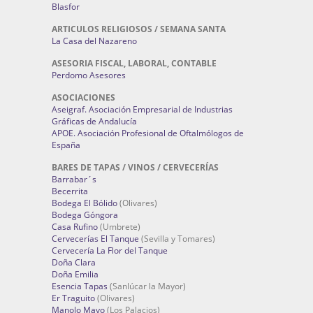
Blasfor
ARTICULOS RELIGIOSOS / SEMANA SANTA
La Casa del Nazareno
ASESORIA FISCAL, LABORAL, CONTABLE
Perdomo Asesores
ASOCIACIONES
Aseigraf. Asociación Empresarial de Industrias
Gráficas de Andalucía
APOE. Asociación Profesional de Oftalmólogos de
España
BARES DE TAPAS / VINOS / CERVECERÍAS
Barrabar´s
Becerrita
Bodega El Bólido
(Olivares)
Bodega Góngora
Casa Rufino
(Umbrete)
Cervecerías El Tanque
(Sevilla y Tomares)
Cervecería La Flor del Tanque
Doña Clara
Doña Emilia
Esencia Tapas
(Sanlúcar la Mayor)
Er Traguito
(Olivares)
Manolo Mayo
(Los Palacios)