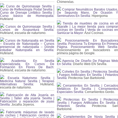
Chimeneas.
Curso de Quiromasaje Sevilla |
Curso de Reflexología Podal Sevilla |
Comprar Neumáticos Baratos Usados,
Curso de Drenaje Linfático Sevilla |
De Segunda Mano, De Ocasión Y
Curso básico de Homeopatía:
Seminuevos En Sevilla:
Hipergoma
Hufeland
Tienda de muebles de cocina en el
Cursos de Quiromasaje Sevilla |
Aljarafe | La mejor tienda para comprar
Cursos de Acupuntura Sevilla:
cocinas en Sevilla | Venta de cocinas en
Hufeland, escuela de naturismo.
Sanlúcar la Mayor:
Azul Cocinas.
Cursos de Naturopatia en Sevilla
Posicionamiento En Buscadores
– Escuela de Naturopatía – Cursos
Sevilla. Posiciona Tu Empresa En Primera
presencial de naturopatía – Dónde
Página. Posicionamiento Web Sevilla:
estudiar Naturopatía en Sevilla:
Posicionamiento en buscadores en
Hufeland.
primera página de Google.
Academia En Sevilla
Agencia De Diseño De Páginas Web
Especializada En Cursos De
En Sevilla:
Diseño Web EN Sevilla.
Formación En Flores De Bach
:
Hufeland, escuela de naturismo.
Cohetes En Sevilla | Pirotecnia Sevilla
| Fuegos Artificiales En Sevilla | Petardos
Escuela Naturismo Sevilla |
Sevilla:
Pirotecnia San Bartolomé.
Medicina Natural Sevilla | Terapias
Alternativas Sevilla
: Hufeland,
Cerramientos En Sevilla | Cercados
escuela de naturismo.
Metálicos En Sevilla | Cerramientos
Especiales Sevilla:
Cerramientos Gordo.
Fabricación de Alta Joyería en
Sevilla | Taller alta joyería Sevilla |
Pirotecnias En Sevilla | Pirotecnia
Fabricación y reparación de joyas
Sevilla | Fuegos Artificiales En Sevilla |
Sevilla:
Jocafra Joyeros.
Petardos Sevilla:
Pirotecnia San
Bartolomé.
Fabricante máquinas de lavado
de coches | Fabricación centros de
Complementos De Novia Sevilla |