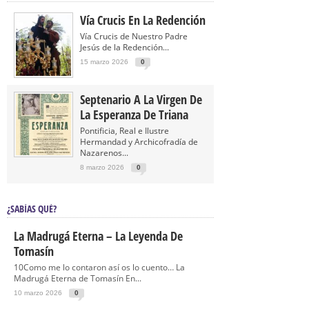
Vía Crucis En La Redención
Vía Crucis de Nuestro Padre
Jesús de la Redención...
15 marzo 2026
0
Septenario A La Virgen De
La Esperanza De Triana
Pontificia, Real e Ilustre
Hermandad y Archicofradía de
Nazarenos...
8 marzo 2026
0
¿SABÍAS QUÉ?
La Madrugá Eterna – La Leyenda De
Tomasín
10Como me lo contaron así os lo cuento… La
Madrugá Eterna de Tomasín En...
10 marzo 2026
0