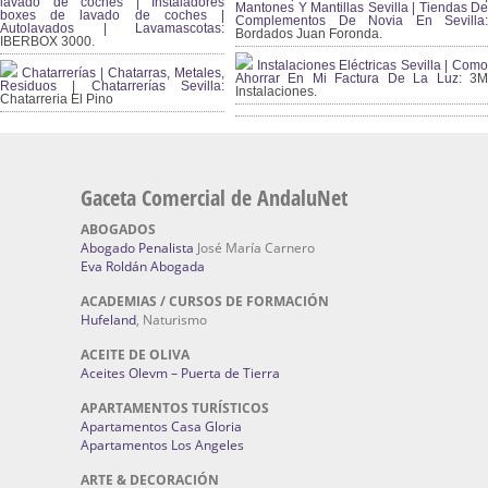
lavado de coches | Instaladores
Mantones Y Mantillas Sevilla | Tiendas De
boxes de lavado de coches |
Complementos De Novia En Sevilla:
Autolavados | Lavamascotas:
Bordados Juan Foronda.
IBERBOX 3000.
Instalaciones Eléctricas Sevilla | Como
Chatarrerías | Chatarras, Metales,
Ahorrar En Mi Factura De La Luz:
3
Residuos | Chatarrerías Sevilla:
Instalaciones.
Chatarreria El Pino
Gaceta Comercial de AndaluNet
ABOGADOS
Abogado Penalista
José María Carnero
Eva Roldán Abogada
ACADEMIAS / CURSOS DE FORMACIÓN
Hufeland
, Naturismo
ACEITE DE OLIVA
Aceites Olevm – Puerta de Tierra
APARTAMENTOS TURÍSTICOS
Apartamentos Casa Gloria
Apartamentos Los Angeles
ARTE & DECORACIÓN