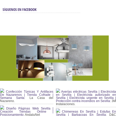
SÍGUENOS EN FACEBOOK
Confección Túnicas Y Antifaces
Averías eléctricas Sevilla | Electricista
De Nazarenos | Tienda Cofrade |
en Sevilla | Electricista autorizado en
Semana Santa:
La Casa del
Sevilla | Electricista urgente en Sevilla |
Nazareno.
Protección contra incendios en Sevilla:
3
Instalaciones.
Diseño Páginas Web Sevilla |
Creación Tiendas Online |
Chimeneas En Sevilla | Estufas En
Posicionamiento:
AndaluNet
Sevilla | Barbacoas En Sevilla:
D&