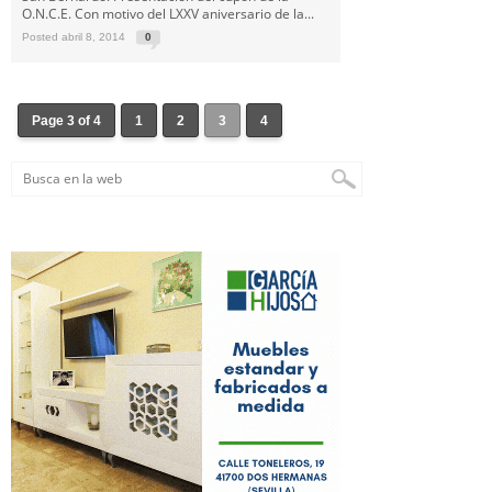
O.N.C.E. Con motivo del LXXV aniversario de la...
Posted abril 8, 2014
0
Page 3 of 4
1
2
3
4