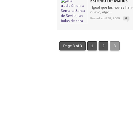
Estreno De Manos
Gitanos: Besamanos del Señor 
Igual que las novias han d
nuevo, algo...
Besamanos del Señor de la Divi
Posted abril 30, 2009
0
Page 3 of 3
1
2
3