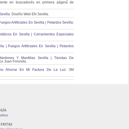
ento en buscadores en primera página de
evilla:
Diseño Web EN Sevilla.
uegos Artificiales En Sevilla | Petardos Sevilla:
álicos En Sevilla | Cerramientos Especiales
lla | Fuegos Artificiales En Sevilla | Petardos
ntones Y Mantillas Sevilla | Tiendas De
s Juan Foronda.
Como Ahorrar En Mi Factura De La Luz:
3M
GÍA
itivo
 FRITAS