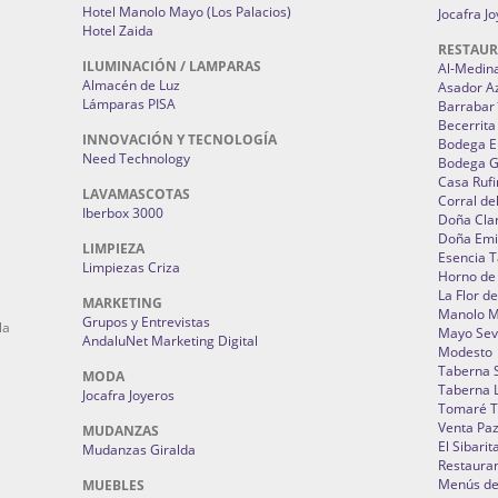
Hotel Manolo Mayo (Los Palacios)
Jocafra J
Hotel Zaida
RESTAU
ILUMINACIÓN / LAMPARAS
Al-Medin
Almacén de Luz
Asador A
Lámparas PISA
Barrabar
Becerrita
INNOVACIÓN Y TECNOLOGÍA
Bodega El
Need Technology
Bodega 
Casa Rufi
LAVAMASCOTAS
Corral de
Iberbox 3000
Doña Cla
Doña Emi
LIMPIEZA
Esencia 
Limpiezas Criza
Horno de
La Flor d
MARKETING
Manolo 
Grupos y Entrevistas
la
Mayo Sevi
AndaluNet Marketing Digital
Modesto
Taberna 
MODA
Taberna L
Jocafra Joyeros
Tomaré T
Venta Pa
MUDANZAS
El Sibarit
Mudanzas Giralda
Restauran
Menús de 
MUEBLES