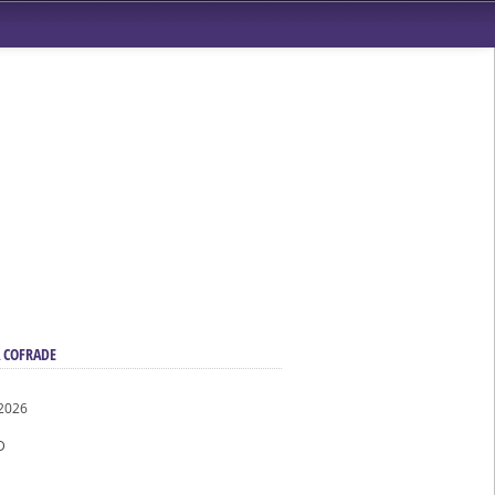
 COFRADE
ndad de San Benito
2026
D