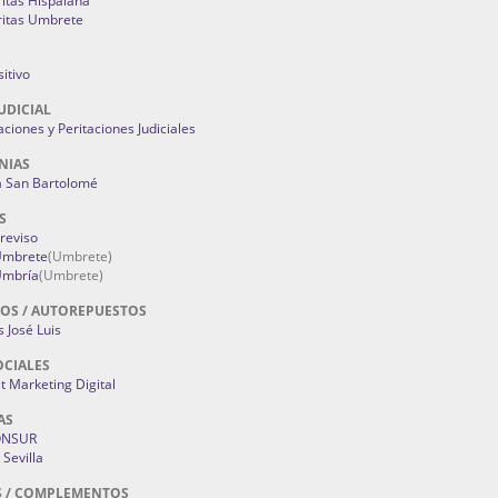
ritas Hispalana
ritas Umbrete
itivo
UDICIAL
aciones y Peritaciones Judiciales
NIAS
a San Bartolomé
S
Treviso
 Umbrete
(Umbrete)
Umbría
(Umbrete)
OS / AUTOREPUESTOS
 José Luis
OCIALES
 Marketing Digital
AS
ONSUR
Sevilla
S / COMPLEMENTOS