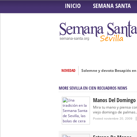
INICIO
SEMANA SANTA
NOVEDAD
Solemne y devoto Besapiés en 
Misa Solemne en honor a Nues
MORE SEVILLA EN CIEN RECUADROS NEWS
Solemne Triduo a la Virgen de
Función de la Anunciación del
Manos Del Domingo
Besamanos al Señor del Gran P
Mira tu mano y piensa con
viejo domingo de palmas..
Solemne y devoto Besamanos e
Posted noviembre 20, 2009
Función Principal de Instituto 
Besapié y Besamano en la Qui