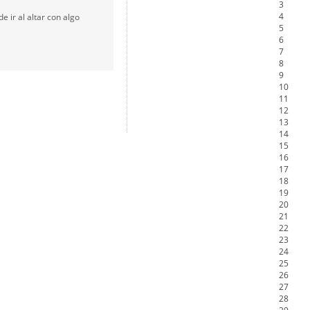
3
de la Salud
4
e ir al altar con algo
5
na Misericordia, Vía Crucis y Traslado – Siete Palabras
6
7
8
9
10
11
12
13
14
15
16
17
18
19
20
21
22
23
24
25
26
27
28