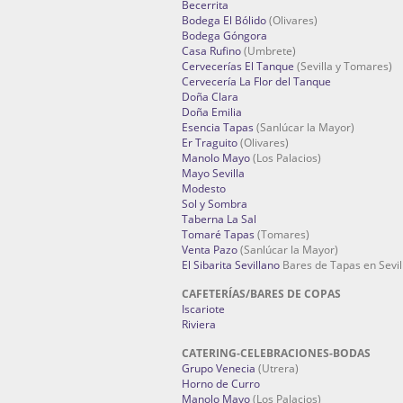
Becerrita
Bodega El Bólido
(Olivares)
Bodega Góngora
Casa Rufino
(Umbrete)
Cervecerías El Tanque
(Sevilla y Tomares)
Cervecería La Flor del Tanque
Doña Clara
Doña Emilia
Esencia Tapas
(Sanlúcar la Mayor)
Er Traguito
(Olivares)
Manolo Mayo
(Los Palacios)
Mayo Sevilla
Modesto
Sol y Sombra
Taberna La Sal
Tomaré Tapas
(Tomares)
Venta Pazo
(Sanlúcar la Mayor)
El Sibarita Sevillano
Bares de Tapas en Sevil
CAFETERÍAS/BARES DE COPAS
Iscariote
Riviera
CATERING-CELEBRACIONES-BODAS
Grupo Venecia
(Utrera)
Horno de Curro
Manolo Mayo
(Los Palacios)