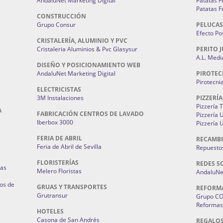
AndaluNet Marketing Digital
Patatas F
Patatas F
CONSTRUCCIÓN
Grupo Consur
PELUCAS
Efecto Pos
CRISTALERÍA, ALUMINIO Y PVC
Cristaleria Aluminios & Pvc Glasysur
PERITO J
A.L. Medi
DISEÑO Y POSICIONAMIENTO WEB
AndaluNet Marketing Digital
PIROTEC
Pirotecni
ELECTRICISTAS
3M Instalaciones
PIZZERÍA
Pizzería 
A
FABRICACIÓN CENTROS DE LAVADO
Pizzería
Iberbox 3000
Pizzería 
FERIA DE ABRIL
RECAMBI
Feria de Abril de Sevilla
Repuestos
FLORISTERÍAS
REDES S
ias
Melero Floristas
AndaluNet
os de
GRUAS Y TRANSPORTES
REFORM
Grutransur
Grupo C
Reformas 
HOTELES
Casona de San Andrés
REGALO