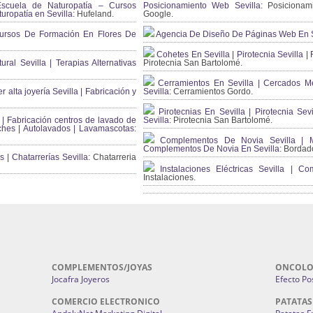
scuela de Naturopatía – Cursos
Posicionamiento Web Sevilla:
Posicionami
uropatía en Sevilla:
Hufeland.
Google.
ursos De Formación En Flores De
Agencia De Diseño De Páginas Web En S
Cohetes En Sevilla | Pirotecnia Sevilla | F
ral Sevilla | Terapias Alternativas
Pirotecnia San Bartolomé.
Cerramientos En Sevilla | Cercados Met
r alta joyería Sevilla | Fabricación y
Sevilla:
Cerramientos Gordo.
Pirotecnias En Sevilla | Pirotecnia Sevi
| Fabricación centros de lavado de
Sevilla:
Pirotecnia San Bartolomé.
ches | Autolavados | Lavamascotas:
Complementos De Novia Sevilla | Ma
Complementos De Novia En Sevilla:
Bordado
 | Chatarrerías Sevilla:
Chatarreria
Instalaciones Eléctricas Sevilla | 
Instalaciones.
COMPLEMENTOS/JOYAS
ONCOLO
Jocafra Joyeros
Efecto Pos
COMERCIO ELECTRONICO
PATATAS