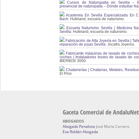
Cursos de Naturopatia en Sevilla – E
presencial de naturopatía – Dónde estudiar Nat
Academia En Sevilla Especializada En C
Bach
: Hufeland, escuela de naturismo.
Escuela Naturismo Sevilla | Medicina Natu
Sevilla
: Hufeland, escuela de naturismo.
Fabricación de Alta Joyería en Sevilla | Talle
reparación de joyas Sevilla:
Jocafra Joyeros.
Fabricante máquinas de lavado de coches 
coches | Instaladores boxes de lavado de co
IBERBOX 3000.
Chatarrerías | Chatarras, Metales, Residuos
El Pino
Gaceta Comercial de AndaluNet
ABOGADOS
Abogado Penalista
José María Carnero
Eva Roldán Abogada