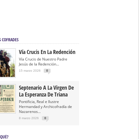
S COFRADES
Vía Crucis En La Redención
Vía Crucis de Nuestro Padre
Jesús de la Redención...
15 marzo 2026
0
Septenario A La Virgen De
La Esperanza De Triana
Pontificia, Real e Ilustre
Hermandad y Archicofradía de
Nazarenos...
8 marzo 2026
0
 QUÉ?