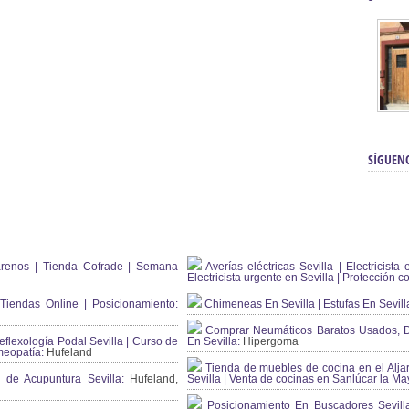
SÍGUEN
renos | Tienda Cofrade | Semana
Averías eléctricas Sevilla | Electricista 
Electricista urgente en Sevilla | Protección c
iendas Online | Posicionamiento:
Chimeneas En Sevilla | Estufas En Sevill
Comprar Neumáticos Baratos Usados, 
flexología Podal Sevilla | Curso de
En Sevilla:
Hipergoma
meopatía:
Hufeland
Tienda de muebles de cocina en el Aljar
 de Acupuntura Sevilla:
Hufeland,
Sevilla | Venta de cocinas en Sanlúcar la Ma
Posicionamiento En Buscadores Sevill