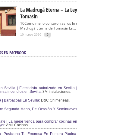
La Madrugá Eterna – La Leyenda De
Tomasín
10Como me lo contaron así os lo cuento… La
Madrugá Eterna de Tomasín En...
10 marzo 2026
0
OS EN FACEBOOK
en Sevilla | Electricista autorizado en Sevilla |
ontra incendios en Sevilla:
3M Instalaciones.
a | Barbacoas En Sevilla:
D&C Chimeneas.
De Segunda Mano, De Ocasión Y Seminuevos
afe | La mejor tienda para comprar cocinas en
yor:
Azul Cocinas.
a. Posiciona Tu Empresa En Primera Página.