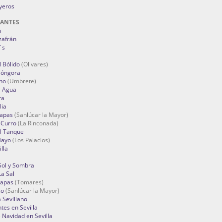
oyeros
RANTES
a
zafrán
´s
 Bólido
(Olivares)
Góngora
no
(Umbrete)
l Agua
ra
lia
Tapas
(Sanlúcar la Mayor)
 Curro
(La Rinconada)
el Tanque
Mayo
(Los Palacios)
lla
Sol y Sombra
a Sal
apas
(Tomares)
zo
(Sanlúcar la Mayor)
a Sevillano
tes en Sevilla
Navidad en Sevilla