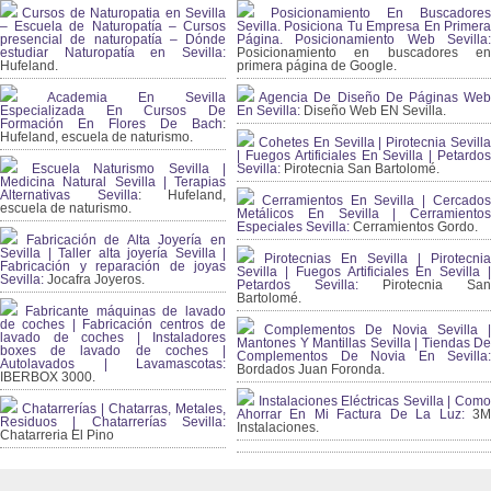
Cursos de Naturopatia en Sevilla
Posicionamiento En Buscadores
– Escuela de Naturopatía – Cursos
Sevilla. Posiciona Tu Empresa En Primera
presencial de naturopatía – Dónde
Página. Posicionamiento Web Sevilla:
estudiar Naturopatía en Sevilla:
Posicionamiento en buscadores en
Hufeland.
primera página de Google.
Academia En Sevilla
Agencia De Diseño De Páginas Web
Especializada En Cursos De
En Sevilla:
Diseño Web EN Sevilla.
Formación En Flores De Bach
:
Hufeland, escuela de naturismo.
Cohetes En Sevilla | Pirotecnia Sevilla
| Fuegos Artificiales En Sevilla | Petardos
Escuela Naturismo Sevilla |
Sevilla:
Pirotecnia San Bartolomé.
Medicina Natural Sevilla | Terapias
Alternativas Sevilla
: Hufeland,
Cerramientos En Sevilla | Cercados
escuela de naturismo.
Metálicos En Sevilla | Cerramientos
Especiales Sevilla:
Cerramientos Gordo.
Fabricación de Alta Joyería en
Sevilla | Taller alta joyería Sevilla |
Pirotecnias En Sevilla | Pirotecnia
Fabricación y reparación de joyas
Sevilla | Fuegos Artificiales En Sevilla |
Sevilla:
Jocafra Joyeros.
Petardos Sevilla:
Pirotecnia San
Bartolomé.
Fabricante máquinas de lavado
de coches | Fabricación centros de
Complementos De Novia Sevilla |
lavado de coches | Instaladores
Mantones Y Mantillas Sevilla | Tiendas De
boxes de lavado de coches |
Complementos De Novia En Sevilla:
Autolavados | Lavamascotas:
Bordados Juan Foronda.
IBERBOX 3000.
Instalaciones Eléctricas Sevilla | Como
Chatarrerías | Chatarras, Metales,
Ahorrar En Mi Factura De La Luz:
3
Residuos | Chatarrerías Sevilla:
Instalaciones.
Chatarreria El Pino