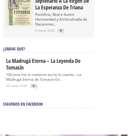
Septenario A La Virgen De
La Esperanza De Triana
Pontificia, Real e Ilustre
Hermandad y Archicofradía de
Nazarenos...
8 marzo 2026
0
¿SABÍAS QUÉ?
La Madrugá Eterna – La Leyenda De
Tomasín
10Como me lo contaron así os lo cuento… La
Madrugá Eterna de Tomasín En...
10 marzo 2026
0
SÍGUENOS EN FACEBOOK