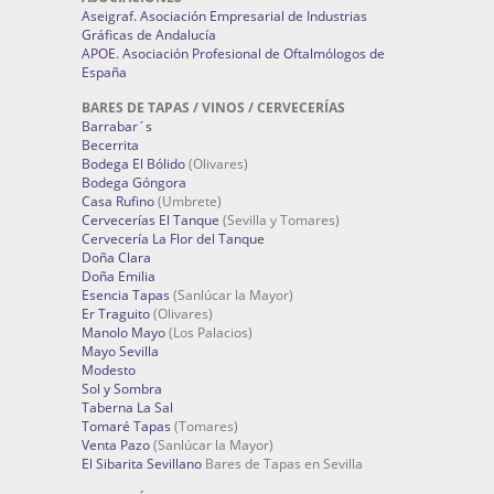
Aseigraf. Asociación Empresarial de Industrias
Gráficas de Andalucía
APOE. Asociación Profesional de Oftalmólogos de
España
BARES DE TAPAS / VINOS / CERVECERÍAS
Barrabar´s
Becerrita
Bodega El Bólido
(Olivares)
Bodega Góngora
Casa Rufino
(Umbrete)
Cervecerías El Tanque
(Sevilla y Tomares)
Cervecería La Flor del Tanque
Doña Clara
Doña Emilia
Esencia Tapas
(Sanlúcar la Mayor)
Er Traguito
(Olivares)
Manolo Mayo
(Los Palacios)
Mayo Sevilla
Modesto
Sol y Sombra
Taberna La Sal
Tomaré Tapas
(Tomares)
Venta Pazo
(Sanlúcar la Mayor)
El Sibarita Sevillano
Bares de Tapas en Sevilla