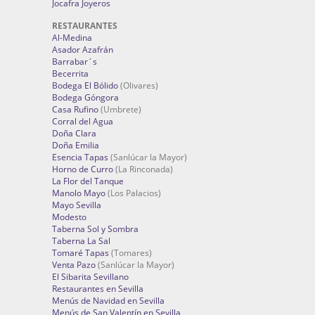
Jocafra Joyeros
RESTAURANTES
Al-Medina
Asador Azafrán
Barrabar´s
Becerrita
Bodega El Bólido
(Olivares)
Bodega Góngora
Casa Rufino
(Umbrete)
Corral del Agua
Doña Clara
Doña Emilia
Esencia Tapas
(Sanlúcar la Mayor)
Horno de Curro
(La Rinconada)
La Flor del Tanque
Manolo Mayo
(Los Palacios)
Mayo Sevilla
Modesto
Taberna Sol y Sombra
Taberna La Sal
Tomaré Tapas
(Tomares)
Venta Pazo
(Sanlúcar la Mayor)
El Sibarita Sevillano
Restaurantes en Sevilla
Menús de Navidad en Sevilla
Menús de San Valentín en Sevilla