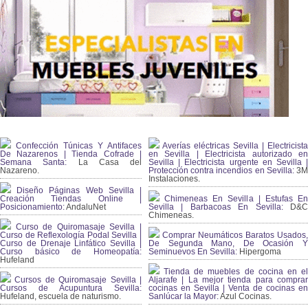
Confección Túnicas Y Antifaces
Averías eléctricas Sevilla | Electricista
De Nazarenos | Tienda Cofrade |
en Sevilla | Electricista autorizado en
Semana Santa:
La Casa del
Sevilla | Electricista urgente en Sevilla |
Nazareno.
Protección contra incendios en Sevilla:
3
Instalaciones.
Diseño Páginas Web Sevilla |
Creación Tiendas Online |
Chimeneas En Sevilla | Estufas En
Posicionamiento:
AndaluNet
Sevilla | Barbacoas En Sevilla:
D&
Chimeneas.
Curso de Quiromasaje Sevilla |
Curso de Reflexología Podal Sevilla |
Comprar Neumáticos Baratos Usados,
Curso de Drenaje Linfático Sevilla |
De Segunda Mano, De Ocasión Y
Curso básico de Homeopatía:
Seminuevos En Sevilla:
Hipergoma
Hufeland
Tienda de muebles de cocina en el
Cursos de Quiromasaje Sevilla |
Aljarafe | La mejor tienda para comprar
Cursos de Acupuntura Sevilla:
cocinas en Sevilla | Venta de cocinas en
Hufeland, escuela de naturismo.
Sanlúcar la Mayor:
Azul Cocinas.