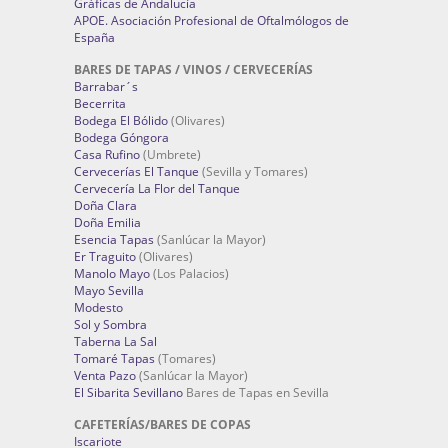
Gráficas de Andalucía
APOE. Asociación Profesional de Oftalmólogos de
España
BARES DE TAPAS / VINOS / CERVECERÍAS
Barrabar´s
Becerrita
Bodega El Bólido
(Olivares)
Bodega Góngora
Casa Rufino
(Umbrete)
Cervecerías El Tanque
(Sevilla y Tomares)
Cervecería La Flor del Tanque
Doña Clara
Doña Emilia
Esencia Tapas
(Sanlúcar la Mayor)
Er Traguito
(Olivares)
Manolo Mayo
(Los Palacios)
Mayo Sevilla
Modesto
Sol y Sombra
Taberna La Sal
Tomaré Tapas
(Tomares)
Venta Pazo
(Sanlúcar la Mayor)
El Sibarita Sevillano
Bares de Tapas en Sevilla
CAFETERÍAS/BARES DE COPAS
Iscariote