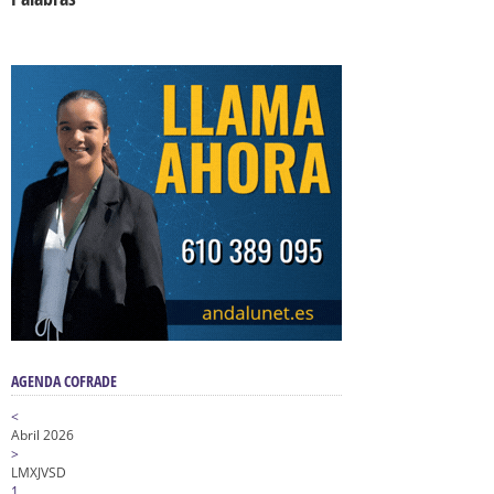
AGENDA COFRADE
<
Abril 2026
>
L
M
X
J
V
S
D
1