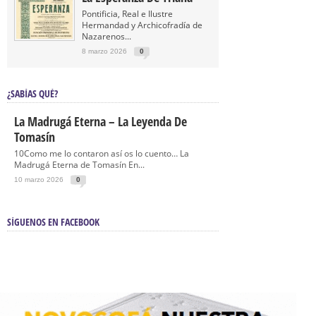
Pontificia, Real e Ilustre
Hermandad y Archicofradía de
Nazarenos...
8 marzo 2026
0
¿SABÍAS QUÉ?
La Madrugá Eterna – La Leyenda De
Tomasín
10Como me lo contaron así os lo cuento… La
Madrugá Eterna de Tomasín En...
10 marzo 2026
0
SÍGUENOS EN FACEBOOK