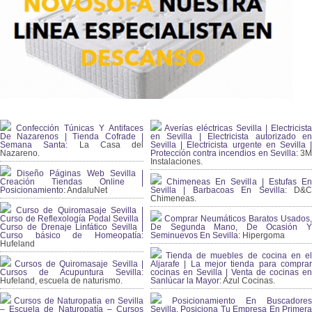
Confección Túnicas Y Antifaces
Averías eléctricas Sevilla | Electricista
De Nazarenos | Tienda Cofrade |
en Sevilla | Electricista autorizado en
Semana Santa:
La Casa del
Sevilla | Electricista urgente en Sevilla |
Nazareno.
Protección contra incendios en Sevilla:
3
Instalaciones.
Diseño Páginas Web Sevilla |
Creación Tiendas Online |
Chimeneas En Sevilla | Estufas En
Posicionamiento:
AndaluNet
Sevilla | Barbacoas En Sevilla:
D&
Chimeneas.
Curso de Quiromasaje Sevilla |
Curso de Reflexología Podal Sevilla |
Comprar Neumáticos Baratos Usados,
Curso de Drenaje Linfático Sevilla |
De Segunda Mano, De Ocasión Y
Curso básico de Homeopatía:
Seminuevos En Sevilla:
Hipergoma
Hufeland
Tienda de muebles de cocina en el
Cursos de Quiromasaje Sevilla |
Aljarafe | La mejor tienda para comprar
Cursos de Acupuntura Sevilla:
cocinas en Sevilla | Venta de cocinas en
Hufeland, escuela de naturismo.
Sanlúcar la Mayor:
Azul Cocinas.
Cursos de Naturopatia en Sevilla
Posicionamiento En Buscadores
– Escuela de Naturopatía – Cursos
Sevilla. Posiciona Tu Empresa En Primera