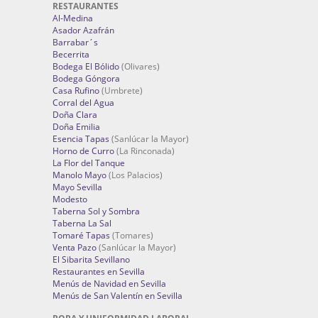
RESTAURANTES
Al-Medina
Asador Azafrán
Barrabar´s
Becerrita
Bodega El Bólido
(Olivares)
Bodega Góngora
Casa Rufino
(Umbrete)
Corral del Agua
Doña Clara
Doña Emilia
Esencia Tapas
(Sanlúcar la Mayor)
Horno de Curro
(La Rinconada)
La Flor del Tanque
Manolo Mayo
(Los Palacios)
Mayo Sevilla
Modesto
Taberna Sol y Sombra
Taberna La Sal
Tomaré Tapas
(Tomares)
Venta Pazo
(Sanlúcar la Mayor)
El Sibarita Sevillano
Restaurantes en Sevilla
Menús de Navidad en Sevilla
Menús de San Valentín en Sevilla