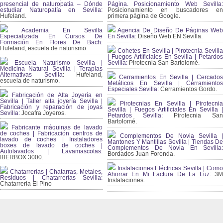
presencial de naturopatía – Dónde
Página. Posicionamiento Web Sevilla:
estudiar Naturopatía en Sevilla:
Posicionamiento en buscadores en
Hufeland.
primera página de Google.
Academia En Sevilla
Agencia De Diseño De Páginas Web
Especializada En Cursos De
En Sevilla:
Diseño Web EN Sevilla.
Formación En Flores De Bach
:
Hufeland, escuela de naturismo.
Cohetes En Sevilla | Pirotecnia Sevilla
| Fuegos Artificiales En Sevilla | Petardos
Escuela Naturismo Sevilla |
Sevilla:
Pirotecnia San Bartolomé.
Medicina Natural Sevilla | Terapias
Alternativas Sevilla
: Hufeland,
Cerramientos En Sevilla | Cercados
escuela de naturismo.
Metálicos En Sevilla | Cerramientos
Especiales Sevilla:
Cerramientos Gordo.
Fabricación de Alta Joyería en
Sevilla | Taller alta joyería Sevilla |
Pirotecnias En Sevilla | Pirotecnia
Fabricación y reparación de joyas
Sevilla | Fuegos Artificiales En Sevilla |
Sevilla:
Jocafra Joyeros.
Petardos Sevilla:
Pirotecnia San
Bartolomé.
Fabricante máquinas de lavado
de coches | Fabricación centros de
Complementos De Novia Sevilla |
lavado de coches | Instaladores
Mantones Y Mantillas Sevilla | Tiendas De
boxes de lavado de coches |
Complementos De Novia En Sevilla:
Autolavados | Lavamascotas:
Bordados Juan Foronda.
IBERBOX 3000.
Instalaciones Eléctricas Sevilla | Como
Chatarrerías | Chatarras, Metales,
Ahorrar En Mi Factura De La Luz:
3
Residuos | Chatarrerías Sevilla:
Instalaciones.
Chatarreria El Pino