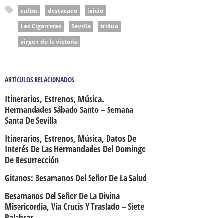
cultos
destacado
inicio
Las Cigarreras
Sevilla
triduo
virgen de la victoria
ARTÍCULOS RELACIONADOS
Itinerarios, Estrenos, Música.
Hermandades Sábado Santo – Semana
Santa De Sevilla
Itinerarios, Estrenos, Música, Datos De
Interés De Las Hermandades Del Domingo
De Resurrección
Gitanos: Besamanos Del Señor De La Salud
Besamanos Del Señor De La Divina
Misericordia, Vía Crucis Y Traslado – Siete
Palabras