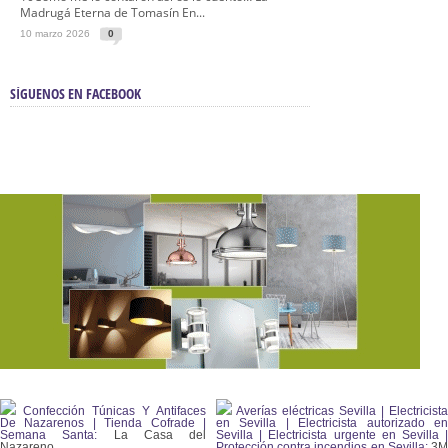
Madrugá Eterna de Tomasín En...
10 marzo 2026
0
SÍGUENOS EN FACEBOOK
Confección Túnicas Y Antifaces
Averías eléctricas Sevilla | Electricista
De Nazarenos | Tienda Cofrade |
en Sevilla | Electricista autorizado en
Semana Santa:
La Casa del
Sevilla | Electricista urgente en Sevilla |
Nazareno.
Protección contra incendios en Sevilla:
3