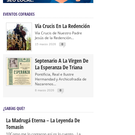
EVENTOS COFRADES
Vía Crucis En La Redención
Vía Crucis de Nuestro Padre
Jesús de la Redención...
15 marzo 2026
0
Septenario A La Virgen De
La Esperanza De Triana
Pontificia, Real e Ilustre
Hermandad y Archicofradía de
Nazarenos...
8 marzo 2026
0
¿SABÍAS QUÉ?
La Madrugá Eterna – La Leyenda De
Tomasín
10Como me lo contaron así os lo cuento… La