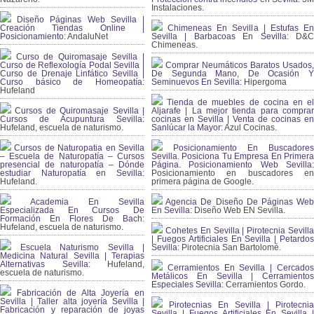
Instalaciones.
Diseño Páginas Web Sevilla |
Creación Tiendas Online |
Chimeneas En Sevilla | Estufas En
Posicionamiento:
AndaluNet
Sevilla | Barbacoas En Sevilla:
D&
Chimeneas.
Curso de Quiromasaje Sevilla |
Curso de Reflexología Podal Sevilla |
Comprar Neumáticos Baratos Usados,
Curso de Drenaje Linfático Sevilla |
De Segunda Mano, De Ocasión Y
Curso básico de Homeopatía:
Seminuevos En Sevilla:
Hipergoma
Hufeland
Tienda de muebles de cocina en el
Cursos de Quiromasaje Sevilla |
Aljarafe | La mejor tienda para comprar
Cursos de Acupuntura Sevilla:
cocinas en Sevilla | Venta de cocinas en
Hufeland, escuela de naturismo.
Sanlúcar la Mayor:
Azul Cocinas.
Cursos de Naturopatia en Sevilla
Posicionamiento En Buscadores
– Escuela de Naturopatía – Cursos
Sevilla. Posiciona Tu Empresa En Primera
presencial de naturopatía – Dónde
Página. Posicionamiento Web Sevilla:
estudiar Naturopatía en Sevilla:
Posicionamiento en buscadores en
Hufeland.
primera página de Google.
Academia En Sevilla
Agencia De Diseño De Páginas Web
Especializada En Cursos De
En Sevilla:
Diseño Web EN Sevilla.
Formación En Flores De Bach
:
Hufeland, escuela de naturismo.
Cohetes En Sevilla | Pirotecnia Sevilla
| Fuegos Artificiales En Sevilla | Petardos
Escuela Naturismo Sevilla |
Sevilla:
Pirotecnia San Bartolomé.
Medicina Natural Sevilla | Terapias
Alternativas Sevilla
: Hufeland,
Cerramientos En Sevilla | Cercados
escuela de naturismo.
Metálicos En Sevilla | Cerramientos
Especiales Sevilla:
Cerramientos Gordo.
Fabricación de Alta Joyería en
Sevilla | Taller alta joyería Sevilla |
Pirotecnias En Sevilla | Pirotecnia
Fabricación y reparación de joyas
Sevilla | Fuegos Artificiales En Sevilla |