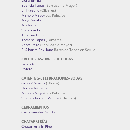
Doña Emilia
Esencia Tapas
(Sanlúcar la Mayor)
Er Traguito
(Olivares)
Manolo Mayo
(Los Palacios)
Mayo Sevilla
Modesto
Sol y Sombra
Taberna La Sal
Tomaré Tapas
(Tomares)
Venta Pazo
(Sanlúcar la Mayor)
El Sibarita Sevillano
Bares de Tapas en Sevilla
CAFETERÍAS/BARES DE COPAS
Iscariote
Riviera
CATERING-CELEBRACIONES-BODAS
Grupo Venecia
(Utrera)
Horno de Curro
Manolo Mayo
(Los Palacios)
Salones Román Mateos
(Olivares)
CERRAMIENTOS
Cerramientos Gordo
CHATARRERÍAS
Chatarrería El Pino