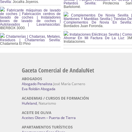
Sevilla:
Jocafra Joyeros.
Petardos Sevilla:
Pirotecnia San
Bartolomé.
Fabricante máquinas de lavado
de coches | Fabricación centros de
Complementos De Novia Sevilla |
lavado de coches | Instaladores
Mantones Y Mantillas Sevilla | Tiendas De
boxes de lavado de coches |
Complementos De Novia En Sevilla:
Autolavados | Lavamascotas:
Bordados Juan Foronda.
IBERBOX 3000.
Instalaciones Eléctricas Sevilla | Como
Chatarrerías | Chatarras, Metales,
Ahorrar En Mi Factura De La Luz:
3
Residuos | Chatarrerías Sevilla:
Instalaciones.
Chatarreria El Pino
Gaceta Comercial de AndaluNet
ABOGADOS
Abogado Penalista
José María Carnero
Eva Roldán Abogada
ACADEMIAS / CURSOS DE FORMACIÓN
Hufeland
, Naturismo
ACEITE DE OLIVA
Aceites Olevm – Puerta de Tierra
APARTAMENTOS TURÍSTICOS