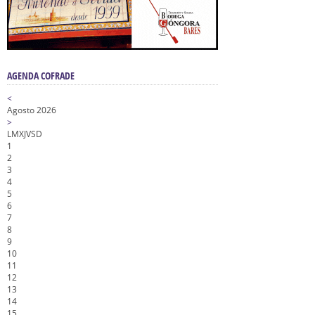
AGENDA COFRADE
<
Agosto 2026
>
L
M
X
J
V
S
D
1
2
3
4
5
6
7
8
9
10
11
12
13
14
15