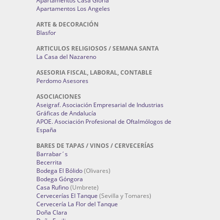
Apartamentos Casa Gloria
Apartamentos Los Angeles
ARTE & DECORACIÓN
Blasfor
ARTICULOS RELIGIOSOS / SEMANA SANTA
La Casa del Nazareno
ASESORIA FISCAL, LABORAL, CONTABLE
Perdomo Asesores
ASOCIACIONES
Aseigraf. Asociación Empresarial de Industrias
Gráficas de Andalucía
APOE. Asociación Profesional de Oftalmólogos de
España
BARES DE TAPAS / VINOS / CERVECERÍAS
Barrabar´s
Becerrita
Bodega El Bólido
(Olivares)
Bodega Góngora
Casa Rufino
(Umbrete)
Cervecerías El Tanque
(Sevilla y Tomares)
Cervecería La Flor del Tanque
Doña Clara