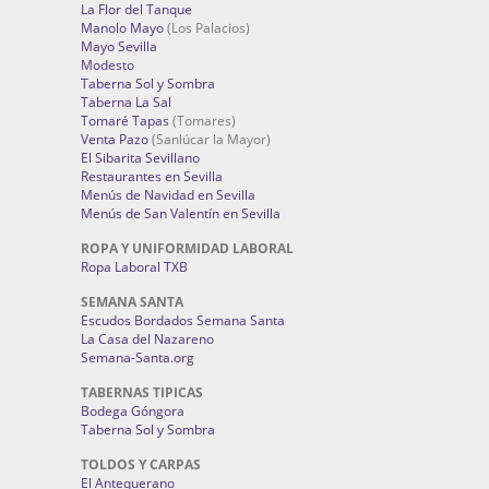
La Flor del Tanque
Manolo Mayo
(Los Palacios)
Mayo Sevilla
Modesto
Taberna Sol y Sombra
Taberna La Sal
Tomaré Tapas
(Tomares)
Venta Pazo
(Sanlúcar la Mayor)
El Sibarita Sevillano
Restaurantes en Sevilla
Menús de Navidad en Sevilla
Menús de San Valentín en Sevilla
ROPA Y UNIFORMIDAD LABORAL
Ropa Laboral TXB
SEMANA SANTA
Escudos Bordados Semana Santa
La Casa del Nazareno
Semana-Santa.org
TABERNAS TIPICAS
Bodega Góngora
Taberna Sol y Sombra
TOLDOS Y CARPAS
El Antequerano