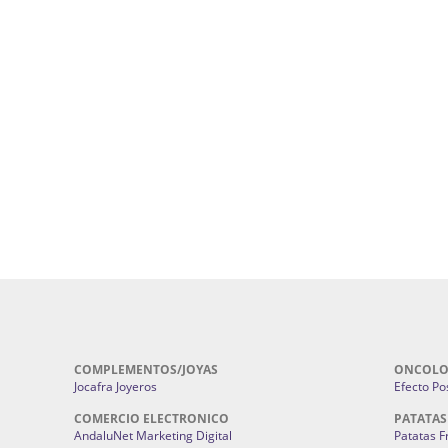
uropatía en Sevilla:
Hufeland.
Google.
ursos De Formación En Flores De
Agencia De Diseño De Páginas Web En S
Cohetes En Sevilla | Pirotecnia Sevilla | F
ral Sevilla | Terapias Alternativas
Pirotecnia San Bartolomé.
Cerramientos En Sevilla | Cercados Met
r alta joyería Sevilla | Fabricación y
Sevilla:
Cerramientos Gordo.
Pirotecnias En Sevilla | Pirotecnia Sevi
| Fabricación centros de lavado de
Sevilla:
Pirotecnia San Bartolomé.
ches | Autolavados | Lavamascotas:
Complementos De Novia Sevilla | Ma
Complementos De Novia En Sevilla:
Bordado
 | Chatarrerías Sevilla:
Chatarreria
Instalaciones Eléctricas Sevilla | 
Instalaciones.
COMPLEMENTOS/JOYAS
ONCOLO
Jocafra Joyeros
Efecto Pos
COMERCIO ELECTRONICO
PATATAS
AndaluNet Marketing Digital
Patatas F