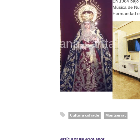
Solemne y devoto Besamanos e
En 1984 bajo 
Música de Nu
Función Principal de Instituto 
Hermandad só
Besapié y Besamano en la Qui
Gitanos: Besamanos del Señor 
Besamanos del Señor de la Divi
Cultura cofrade
Montserrat
ARTÍCULOS RELACIONADOS