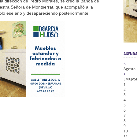
n honor de María Santísima en su Soledad – San Lorenzo
la dirección de Pedro Morales, se creó la Banda de
estra Señora de Montserrat, que acompañó a la
a la Virgen del Valle
lo ese año y desapareciendo posteriormente.
nta Angustia
de la Salud
na Misericordia, Vía Crucis y Traslado – Siete Palabras
AGENDA
<
Agosto
>
L
M
X
J
V
S
1
2
3
4
5
6
7
8
9
10
11