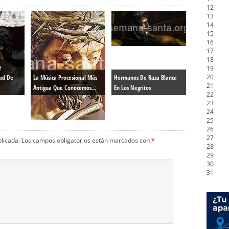
12
13
14
15
16
17
18
e
19
20
dad De
La Música Procesional Más
Hermanos De Raza Blanca
21
Antigua Que Conocemos…
En Los Negritos
22
23
24
25
26
27
blicada.
Los campos obligatorios están marcados con
*
28
29
30
31