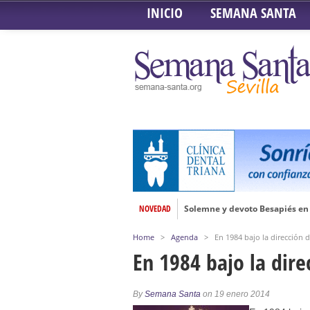
INICIO
SEMANA SANTA
NOVEDAD
Solemne y devoto Besapiés en 
Misa Solemne en honor a Nues
Home
>
Agenda
>
En 1984 bajo la dirección 
Solemne Triduo a la Virgen de
En 1984 bajo la dir
Función de la Anunciación del
Besamanos al Señor del Gran P
By
Semana Santa
on 19 enero 2014