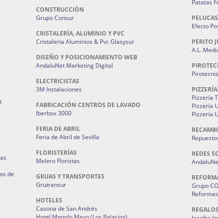
Patatas F
CONSTRUCCIÓN
Grupo Consur
PELUCAS
Efecto Pos
CRISTALERÍA, ALUMINIO Y PVC
Cristaleria Aluminios & Pvc Glasysur
PERITO J
A.L. Medi
DISEÑO Y POSICIONAMIENTO WEB
AndaluNet Marketing Digital
PIROTEC
Pirotecni
ELECTRICISTAS
3M Instalaciones
PIZZERÍA
Pizzería 
A
FABRICACIÓN CENTROS DE LAVADO
Pizzería
Iberbox 3000
Pizzería 
FERIA DE ABRIL
RECAMBI
Feria de Abril de Sevilla
Repuestos
FLORISTERÍAS
REDES S
ias
Melero Floristas
AndaluNet
os de
GRUAS Y TRANSPORTES
REFORM
Grutransur
Grupo C
Reformas 
HOTELES
Casona de San Andrés
REGALO
Hotel Manolo Mayo (Los Palacios)
Jocafra J