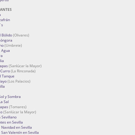
RANTES
a
zafrán
´s
 Bólido
(Olivares)
Góngora
no
(Umbrete)
l Agua
ra
lia
Tapas
(Sanlúcar la Mayor)
 Curro
(La Rinconada)
el Tanque
Mayo
(Los Palacios)
lla
Sol y Sombra
a Sal
apas
(Tomares)
zo
(Sanlúcar la Mayor)
a Sevillano
tes en Sevilla
Navidad en Sevilla
San Valentín en Sevilla