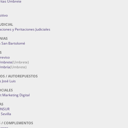
ritas Umbrete
itivo
UDICIAL
aciones y Peritaciones Judiciales
NIAS
a San Bartolomé
S
Treviso
 Umbrete
(Umbrete)
Umbría
(Umbrete)
OS / AUTOREPUESTOS
 José Luis
OCIALES
 Marketing Digital
AS
ONSUR
Sevilla
S / COMPLEMENTOS
oyeros