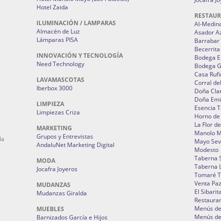
Hotel Zaida
RESTAU
ILUMINACIÓN / LAMPARAS
Al-Medin
Almacén de Luz
Asador A
Lámparas PISA
Barrabar
Becerrita
INNOVACIÓN Y TECNOLOGÍA
Bodega El
Need Technology
Bodega 
Casa Rufi
LAVAMASCOTAS
Corral de
Iberbox 3000
Doña Cla
Doña Emi
LIMPIEZA
Esencia 
Limpiezas Criza
Horno de
La Flor d
MARKETING
Manolo 
Grupos y Entrevistas
la
Mayo Sevi
AndaluNet Marketing Digital
Modesto
Taberna 
MODA
Taberna L
Jocafra Joyeros
Tomaré T
Venta Pa
MUDANZAS
El Sibarit
Mudanzas Giralda
Restauran
Menús de 
MUEBLES
Menús de 
Barnizados García e Hijos