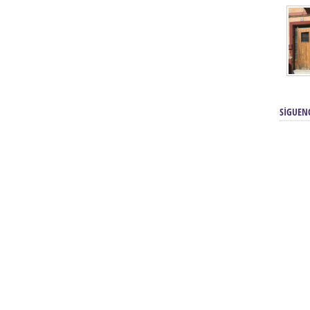
SÍGUEN
renos | Tienda Cofrade | Semana
Averías eléctricas Sevilla | Electricista 
Electricista urgente en Sevilla | Protección c
iendas Online | Posicionamiento:
Chimeneas En Sevilla | Estufas En Sevill
Comprar Neumáticos Baratos Usados, 
flexología Podal Sevilla | Curso de
En Sevilla:
Hipergoma
meopatía:
Hufeland
Tienda de muebles de cocina en el Aljar
 de Acupuntura Sevilla:
Hufeland,
Sevilla | Venta de cocinas en Sanlúcar la Ma
Posicionamiento En Buscadores Sevill
scuela de Naturopatía – Cursos
Posicionamiento Web Sevilla:
Posicionami