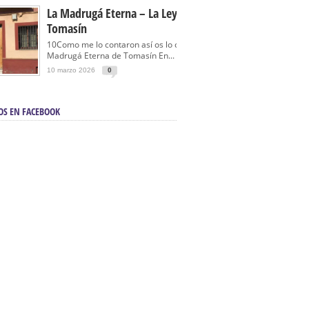
La Madrugá Eterna – La Leyenda De
Tomasín
10Como me lo contaron así os lo cuento… La
Madrugá Eterna de Tomasín En...
10 marzo 2026
0
OS EN FACEBOOK
en Sevilla | Electricista autorizado en Sevilla |
ontra incendios en Sevilla:
3M Instalaciones.
a | Barbacoas En Sevilla:
D&C Chimeneas.
De Segunda Mano, De Ocasión Y Seminuevos
afe | La mejor tienda para comprar cocinas en
yor:
Azul Cocinas.
a. Posiciona Tu Empresa En Primera Página.
ento en buscadores en primera página de