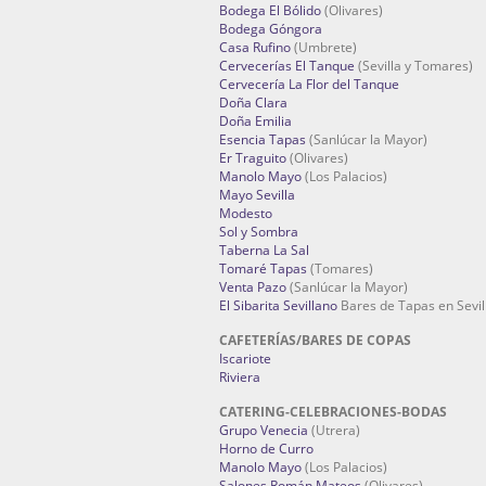
Bodega El Bólido
(Olivares)
Bodega Góngora
Casa Rufino
(Umbrete)
Cervecerías El Tanque
(Sevilla y Tomares)
Cervecería La Flor del Tanque
Doña Clara
Doña Emilia
Esencia Tapas
(Sanlúcar la Mayor)
Er Traguito
(Olivares)
Manolo Mayo
(Los Palacios)
Mayo Sevilla
Modesto
Sol y Sombra
Taberna La Sal
Tomaré Tapas
(Tomares)
Venta Pazo
(Sanlúcar la Mayor)
El Sibarita Sevillano
Bares de Tapas en Sevil
CAFETERÍAS/BARES DE COPAS
Iscariote
Riviera
CATERING-CELEBRACIONES-BODAS
Grupo Venecia
(Utrera)
Horno de Curro
Manolo Mayo
(Los Palacios)
Salones Román Mateos
(Olivares)