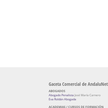
presencial de naturopatía – Dónde estudiar Nat
Academia En Sevilla Especializada En C
Bach
: Hufeland, escuela de naturismo.
Escuela Naturismo Sevilla | Medicina Natu
Sevilla
: Hufeland, escuela de naturismo.
Fabricación de Alta Joyería en Sevilla | Talle
reparación de joyas Sevilla:
Jocafra Joyeros.
Fabricante máquinas de lavado de coches 
coches | Instaladores boxes de lavado de co
IBERBOX 3000.
Chatarrerías | Chatarras, Metales, Residuos
El Pino
Gaceta Comercial de AndaluNet
ABOGADOS
Abogado Penalista
José María Carnero
Eva Roldán Abogada
ACADEMIAS / CURSOS DE FORMACIÓN