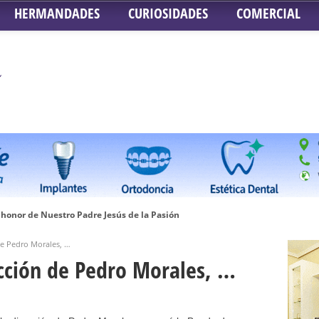
HERMANDADES
CURIOSIDADES
COMERCIAL
honor de Nuestro Padre Jesús de la Pasión
tra Señora de Gracia y Esperanza – San Roque
de Pedro Morales, …
 la Concepción – Hermandad del Silencio
ección de Pedro Morales, …
 Señor ante el paso de Nuestra Señora de la Encarnación Coronada – Herma
oder de Sevilla