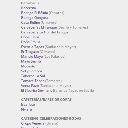
Barrabar´s
Becerrita
Bodega El Bólido
(Olivares)
Bodega Góngora
Casa Rufino
(Umbrete)
Cervecerías El Tanque
(Sevilla y Tomares)
Cervecería La Flor del Tanque
Doña Clara
Doña Emilia
Esencia Tapas
(Sanlúcar la Mayor)
Er Traguito
(Olivares)
Manolo Mayo
(Los Palacios)
Mayo Sevilla
Modesto
Sol y Sombra
Taberna La Sal
Tomaré Tapas
(Tomares)
Venta Pazo
(Sanlúcar la Mayor)
El Sibarita Sevillano
Bares de Tapas en Sevilla
CAFETERÍAS/BARES DE COPAS
Iscariote
Riviera
CATERING-CELEBRACIONES-BODAS
Grupo Venecia
(Utrera)