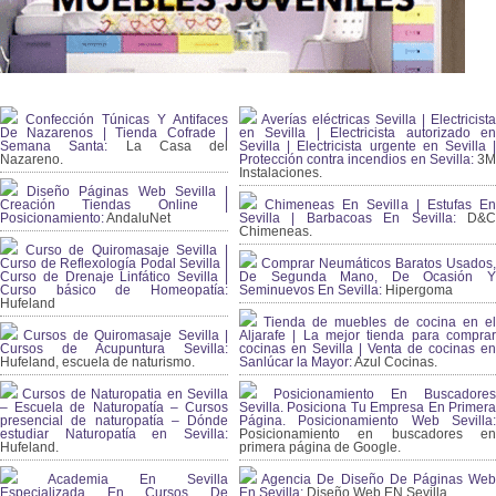
Confección Túnicas Y Antifaces
Averías eléctricas Sevilla | Electricista
De Nazarenos | Tienda Cofrade |
en Sevilla | Electricista autorizado en
Semana Santa:
La Casa del
Sevilla | Electricista urgente en Sevilla |
Nazareno.
Protección contra incendios en Sevilla:
3
Instalaciones.
Diseño Páginas Web Sevilla |
Creación Tiendas Online |
Chimeneas En Sevilla | Estufas En
Posicionamiento:
AndaluNet
Sevilla | Barbacoas En Sevilla:
D&
Chimeneas.
Curso de Quiromasaje Sevilla |
Curso de Reflexología Podal Sevilla |
Comprar Neumáticos Baratos Usados,
Curso de Drenaje Linfático Sevilla |
De Segunda Mano, De Ocasión Y
Curso básico de Homeopatía:
Seminuevos En Sevilla:
Hipergoma
Hufeland
Tienda de muebles de cocina en el
Cursos de Quiromasaje Sevilla |
Aljarafe | La mejor tienda para comprar
Cursos de Acupuntura Sevilla:
cocinas en Sevilla | Venta de cocinas en
Hufeland, escuela de naturismo.
Sanlúcar la Mayor:
Azul Cocinas.
Cursos de Naturopatia en Sevilla
Posicionamiento En Buscadores
– Escuela de Naturopatía – Cursos
Sevilla. Posiciona Tu Empresa En Primera
presencial de naturopatía – Dónde
Página. Posicionamiento Web Sevilla:
estudiar Naturopatía en Sevilla:
Posicionamiento en buscadores en
Hufeland.
primera página de Google.
Academia En Sevilla
Agencia De Diseño De Páginas Web
Especializada En Cursos De
En Sevilla:
Diseño Web EN Sevilla.