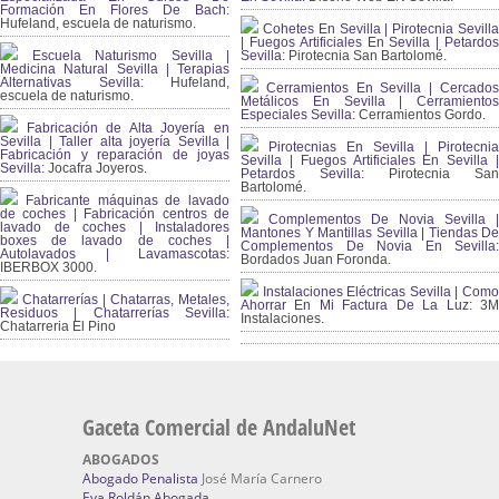
Formación En Flores De Bach
:
Hufeland, escuela de naturismo.
Cohetes En Sevilla | Pirotecnia Sevilla
| Fuegos Artificiales En Sevilla | Petardos
Escuela Naturismo Sevilla |
Sevilla:
Pirotecnia San Bartolomé.
Medicina Natural Sevilla | Terapias
Alternativas Sevilla
: Hufeland,
Cerramientos En Sevilla | Cercados
escuela de naturismo.
Metálicos En Sevilla | Cerramientos
Especiales Sevilla:
Cerramientos Gordo.
Fabricación de Alta Joyería en
Sevilla | Taller alta joyería Sevilla |
Pirotecnias En Sevilla | Pirotecnia
Fabricación y reparación de joyas
Sevilla | Fuegos Artificiales En Sevilla |
Sevilla:
Jocafra Joyeros.
Petardos Sevilla:
Pirotecnia San
Bartolomé.
Fabricante máquinas de lavado
de coches | Fabricación centros de
Complementos De Novia Sevilla |
lavado de coches | Instaladores
Mantones Y Mantillas Sevilla | Tiendas De
boxes de lavado de coches |
Complementos De Novia En Sevilla:
Autolavados | Lavamascotas:
Bordados Juan Foronda.
IBERBOX 3000.
Instalaciones Eléctricas Sevilla | Como
Chatarrerías | Chatarras, Metales,
Ahorrar En Mi Factura De La Luz:
3
Residuos | Chatarrerías Sevilla:
Instalaciones.
Chatarreria El Pino
Gaceta Comercial de AndaluNet
ABOGADOS
Abogado Penalista
José María Carnero
Eva Roldán Abogada