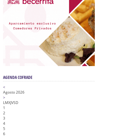
AGENDA COFRADE
<
Agosto 2026
>
L
M
X
J
V
S
D
1
2
3
4
5
6