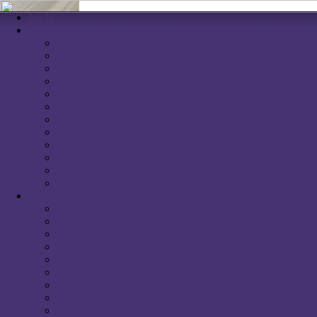
Inicio
Semana Santa
Cartel de la Semana Santa de Sevilla 2026
Cofradias
Itinerario Oficial 2026
Templos
Pregón 2026
Vía Crucis 2026
Santo Entierro Grande 2023
Lugares Recomendados
Abonos de sillas y palcos
Calendario
Horario Autobuses Urbanos (TUSSAM)
Horario Metro de Sevilla
Hermandades
De Vísperas
Domingo de Ramos
Lunes Santo
Martes Santo
Miércoles Santo
Jueves Santo
Viernes Santo (Madrugada)
Viernes Santo Tarde
Sábado Santo