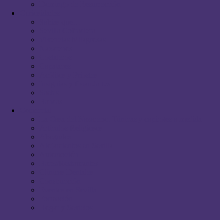
Domingo de Resurrección
Curiosidades
Sabías que…
Sevilla Cofradiera
Vivencias Milagrosas
Nazarenos
Costaleros
Capataces
Acólitos y Priostes
Insignias y Estandartes
Saetas
Bandas
Comercial
La Casa del Nazareno. Túnicas y capirotes a medida
Artículos Religiosos
Abogados
Alojamientos en Sevilla
Automoción
Bares/Restaurantes
Clínicas Dentales
Construcción
Eventos en Sevilla
Formación
Hogar y Sevicios