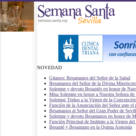
NOVEDAD
Gitanos: Besamanos del Señor de la Salud
Besamanos del Señor de la Divina Misericordi
Solemne y devoto Besapiés en honor de Nuest
Misa Solemne en honor a Nuestra Señora de
Solemne Triduo a la Virgen de la Concepció
Función de la Anunciación del Señor ante e
Besamanos al Señor del Gran Poder de Sevil
Solemne y devoto Besamanos en honor de Ma
Función Principal de Instituto a la Virgen del
Besapié y Besamano en la Quinta Angustia