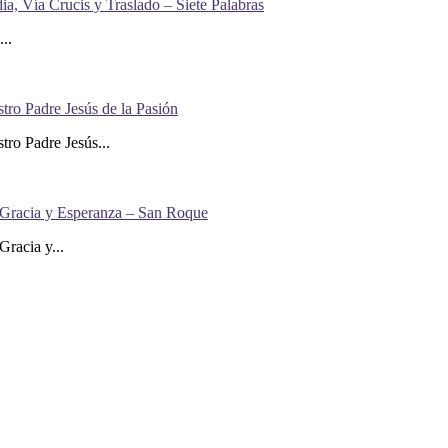
a, Vía Crucis y Traslado – Siete Palabras
..
ro Padre Jesús de la Pasión
ro Padre Jesús...
 Gracia y Esperanza – San Roque
racia y...