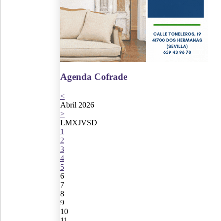
Agenda Cofrade
<
Abril 2026
>
L
M
X
J
V
S
D
1
2
3
4
5
6
7
8
9
10
11