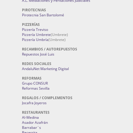
A.L. Mediaciones y Peritaciones Judiciales
PIROTECNIAS
Pirotecnia San Bartolomé
PIZZERÍAS
Pizzería Treviso
Pizzería Umbrete
(Umbrete)
Pizzería Umbría
(Umbrete)
RECAMBIOS / AUTOREPUESTOS
Repuestos José Luis
REDES SOCIALES
AndaluNet Marketing Digital
REFORMAS
Grupo CONSUR
Reformas Sevilla
REGALOS / COMPLEMENTOS
Jocafra Joyeros
RESTAURANTES
Al-Medina
Asador Azafrán
Barrabar´s
Becerrita