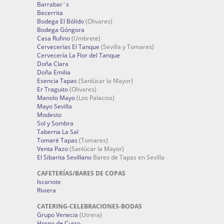
Barrabar´s
Becerrita
Bodega El Bólido
(Olivares)
Bodega Góngora
Casa Rufino
(Umbrete)
Cervecerías El Tanque
(Sevilla y Tomares)
Cervecería La Flor del Tanque
Doña Clara
Doña Emilia
Esencia Tapas
(Sanlúcar la Mayor)
Er Traguito
(Olivares)
Manolo Mayo
(Los Palacios)
Mayo Sevilla
Modesto
Sol y Sombra
Taberna La Sal
Tomaré Tapas
(Tomares)
Venta Pazo
(Sanlúcar la Mayor)
El Sibarita Sevillano
Bares de Tapas en Sevilla
CAFETERÍAS/BARES DE COPAS
Iscariote
Riviera
CATERING-CELEBRACIONES-BODAS
Grupo Venecia
(Utrera)
Horno de Curro