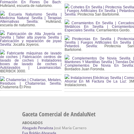
Formación En Flores De Bach
:
Hufeland, escuela de naturismo.
Cohetes En Sevilla | Pirotecnia Sevilla
| Fuegos Artificiales En Sevilla | Petardos
Escuela Naturismo Sevilla |
Sevilla:
Pirotecnia San Bartolomé.
Medicina Natural Sevilla | Terapias
Alternativas Sevilla
: Hufeland,
Cerramientos En Sevilla | Cercados
escuela de naturismo.
Metálicos En Sevilla | Cerramientos
Especiales Sevilla:
Cerramientos Gordo.
Fabricación de Alta Joyería en
Sevilla | Taller alta joyería Sevilla |
Pirotecnias En Sevilla | Pirotecnia
Fabricación y reparación de joyas
Sevilla | Fuegos Artificiales En Sevilla |
Sevilla:
Jocafra Joyeros.
Petardos Sevilla:
Pirotecnia San
Bartolomé.
Fabricante máquinas de lavado
de coches | Fabricación centros de
Complementos De Novia Sevilla |
lavado de coches | Instaladores
Mantones Y Mantillas Sevilla | Tiendas De
boxes de lavado de coches |
Complementos De Novia En Sevilla:
Autolavados | Lavamascotas:
Bordados Juan Foronda.
IBERBOX 3000.
Instalaciones Eléctricas Sevilla | Como
Chatarrerías | Chatarras, Metales,
Ahorrar En Mi Factura De La Luz:
3
Residuos | Chatarrerías Sevilla:
Instalaciones.
Chatarreria El Pino
Gaceta Comercial de AndaluNet
ABOGADOS
Abogado Penalista
José María Carnero
Eva Roldán Abogada