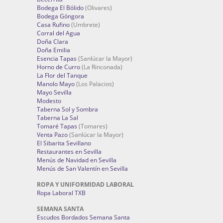
Bodega El Bólido
(Olivares)
Bodega Góngora
Casa Rufino
(Umbrete)
Corral del Agua
Doña Clara
Doña Emilia
Esencia Tapas
(Sanlúcar la Mayor)
Horno de Curro
(La Rinconada)
La Flor del Tanque
Manolo Mayo
(Los Palacios)
Mayo Sevilla
Modesto
Taberna Sol y Sombra
Taberna La Sal
Tomaré Tapas
(Tomares)
Venta Pazo
(Sanlúcar la Mayor)
El Sibarita Sevillano
Restaurantes en Sevilla
Menús de Navidad en Sevilla
Menús de San Valentín en Sevilla
ROPA Y UNIFORMIDAD LABORAL
Ropa Laboral TXB
SEMANA SANTA
Escudos Bordados Semana Santa