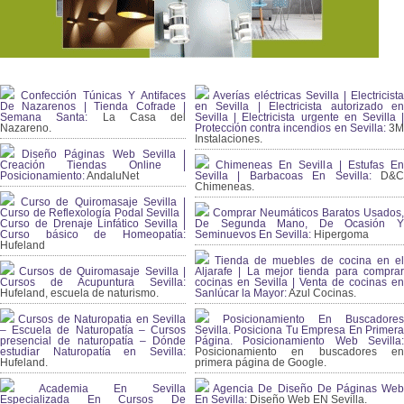
Confección Túnicas Y Antifaces
Averías eléctricas Sevilla | Electricista
De Nazarenos | Tienda Cofrade |
en Sevilla | Electricista autorizado en
Semana Santa:
La Casa del
Sevilla | Electricista urgente en Sevilla |
Nazareno.
Protección contra incendios en Sevilla:
3
Instalaciones.
Diseño Páginas Web Sevilla |
Creación Tiendas Online |
Chimeneas En Sevilla | Estufas En
Posicionamiento:
AndaluNet
Sevilla | Barbacoas En Sevilla:
D&
Chimeneas.
Curso de Quiromasaje Sevilla |
Curso de Reflexología Podal Sevilla |
Comprar Neumáticos Baratos Usados,
Curso de Drenaje Linfático Sevilla |
De Segunda Mano, De Ocasión Y
Curso básico de Homeopatía:
Seminuevos En Sevilla:
Hipergoma
Hufeland
Tienda de muebles de cocina en el
Cursos de Quiromasaje Sevilla |
Aljarafe | La mejor tienda para comprar
Cursos de Acupuntura Sevilla:
cocinas en Sevilla | Venta de cocinas en
Hufeland, escuela de naturismo.
Sanlúcar la Mayor:
Azul Cocinas.
Cursos de Naturopatia en Sevilla
Posicionamiento En Buscadores
– Escuela de Naturopatía – Cursos
Sevilla. Posiciona Tu Empresa En Primera
presencial de naturopatía – Dónde
Página. Posicionamiento Web Sevilla:
estudiar Naturopatía en Sevilla:
Posicionamiento en buscadores en
Hufeland.
primera página de Google.
Academia En Sevilla
Agencia De Diseño De Páginas Web
Especializada En Cursos De
En Sevilla:
Diseño Web EN Sevilla.