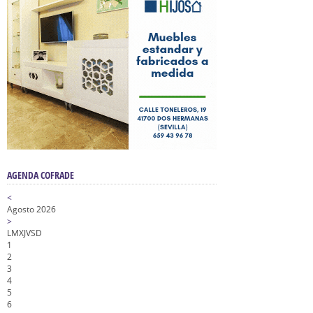
AGENDA COFRADE
<
Agosto 2026
>
L
M
X
J
V
S
D
1
2
3
4
5
6