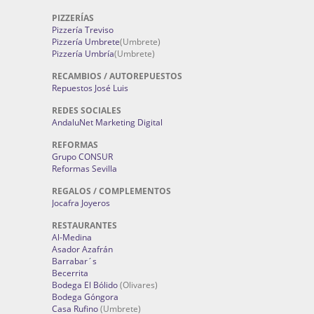
PIZZERÍAS
Pizzería Treviso
Pizzería Umbrete
(Umbrete)
Pizzería Umbría
(Umbrete)
RECAMBIOS / AUTOREPUESTOS
Repuestos José Luis
REDES SOCIALES
AndaluNet Marketing Digital
REFORMAS
Grupo CONSUR
Reformas Sevilla
REGALOS / COMPLEMENTOS
Jocafra Joyeros
RESTAURANTES
Al-Medina
Asador Azafrán
Barrabar´s
Becerrita
Bodega El Bólido
(Olivares)
Bodega Góngora
Casa Rufino
(Umbrete)