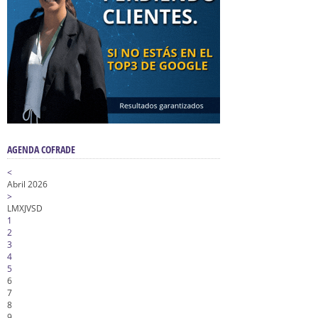
AGENDA COFRADE
<
Abril 2026
>
L
M
X
J
V
S
D
1
2
3
4
5
6
7
8
9