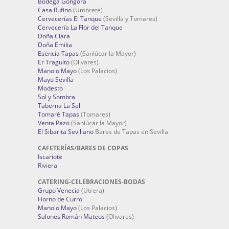
Bodega Góngora
Casa Rufino
(Umbrete)
Cervecerías El Tanque
(Sevilla y Tomares)
Cervecería La Flor del Tanque
Doña Clara
Doña Emilia
Esencia Tapas
(Sanlúcar la Mayor)
Er Traguito
(Olivares)
Manolo Mayo
(Los Palacios)
Mayo Sevilla
Modesto
Sol y Sombra
Taberna La Sal
Tomaré Tapas
(Tomares)
Venta Pazo
(Sanlúcar la Mayor)
El Sibarita Sevillano
Bares de Tapas en Sevilla
CAFETERÍAS/BARES DE COPAS
Iscariote
Riviera
CATERING-CELEBRACIONES-BODAS
Grupo Venecia
(Utrera)
Horno de Curro
Manolo Mayo
(Los Palacios)
Salones Román Mateos
(Olivares)