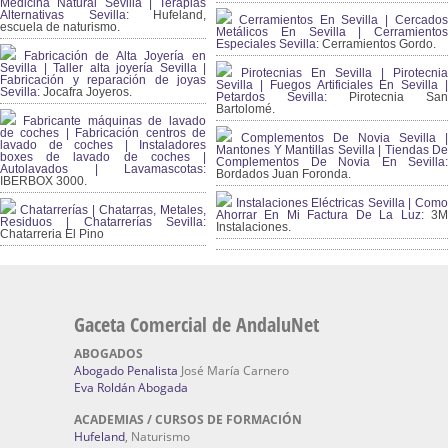
Medicina Natural Sevilla | Terapias
Alternativas Sevilla
: Hufeland,
Cerramientos En Sevilla | Cercados
escuela de naturismo.
Metálicos En Sevilla | Cerramientos
Especiales Sevilla:
Cerramientos Gordo.
Fabricación de Alta Joyería en
Sevilla | Taller alta joyería Sevilla |
Pirotecnias En Sevilla | Pirotecnia
Fabricación y reparación de joyas
Sevilla | Fuegos Artificiales En Sevilla |
Sevilla:
Jocafra Joyeros.
Petardos Sevilla:
Pirotecnia San
Bartolomé.
Fabricante máquinas de lavado
de coches | Fabricación centros de
Complementos De Novia Sevilla |
lavado de coches | Instaladores
Mantones Y Mantillas Sevilla | Tiendas De
boxes de lavado de coches |
Complementos De Novia En Sevilla:
Autolavados | Lavamascotas:
Bordados Juan Foronda.
IBERBOX 3000.
Instalaciones Eléctricas Sevilla | Como
Chatarrerías | Chatarras, Metales,
Ahorrar En Mi Factura De La Luz:
3
Residuos | Chatarrerías Sevilla:
Instalaciones.
Chatarreria El Pino
Gaceta Comercial de AndaluNet
ABOGADOS
Abogado Penalista
José María Carnero
Eva Roldán Abogada
ACADEMIAS / CURSOS DE FORMACIÓN
Hufeland
, Naturismo