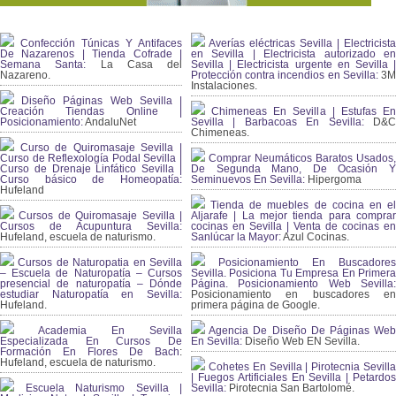
Confección Túnicas Y Antifaces
Averías eléctricas Sevilla | Electricista
De Nazarenos | Tienda Cofrade |
en Sevilla | Electricista autorizado en
Semana Santa:
La Casa del
Sevilla | Electricista urgente en Sevilla |
Nazareno.
Protección contra incendios en Sevilla:
3
Instalaciones.
Diseño Páginas Web Sevilla |
Creación Tiendas Online |
Chimeneas En Sevilla | Estufas En
Posicionamiento:
AndaluNet
Sevilla | Barbacoas En Sevilla:
D&
Chimeneas.
Curso de Quiromasaje Sevilla |
Curso de Reflexología Podal Sevilla |
Comprar Neumáticos Baratos Usados,
Curso de Drenaje Linfático Sevilla |
De Segunda Mano, De Ocasión Y
Curso básico de Homeopatía:
Seminuevos En Sevilla:
Hipergoma
Hufeland
Tienda de muebles de cocina en el
Cursos de Quiromasaje Sevilla |
Aljarafe | La mejor tienda para comprar
Cursos de Acupuntura Sevilla:
cocinas en Sevilla | Venta de cocinas en
Hufeland, escuela de naturismo.
Sanlúcar la Mayor:
Azul Cocinas.
Cursos de Naturopatia en Sevilla
Posicionamiento En Buscadores
– Escuela de Naturopatía – Cursos
Sevilla. Posiciona Tu Empresa En Primera
presencial de naturopatía – Dónde
Página. Posicionamiento Web Sevilla:
estudiar Naturopatía en Sevilla:
Posicionamiento en buscadores en
Hufeland.
primera página de Google.
Academia En Sevilla
Agencia De Diseño De Páginas Web
Especializada En Cursos De
En Sevilla:
Diseño Web EN Sevilla.
Formación En Flores De Bach
:
Hufeland, escuela de naturismo.
Cohetes En Sevilla | Pirotecnia Sevilla
| Fuegos Artificiales En Sevilla | Petardos
Escuela Naturismo Sevilla |
Sevilla:
Pirotecnia San Bartolomé.