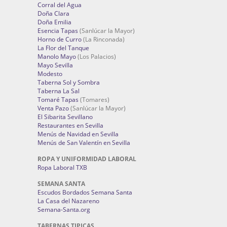
Corral del Agua
Doña Clara
Doña Emilia
Esencia Tapas
(Sanlúcar la Mayor)
Horno de Curro
(La Rinconada)
La Flor del Tanque
Manolo Mayo
(Los Palacios)
Mayo Sevilla
Modesto
Taberna Sol y Sombra
Taberna La Sal
Tomaré Tapas
(Tomares)
Venta Pazo
(Sanlúcar la Mayor)
El Sibarita Sevillano
Restaurantes en Sevilla
Menús de Navidad en Sevilla
Menús de San Valentín en Sevilla
ROPA Y UNIFORMIDAD LABORAL
Ropa Laboral TXB
SEMANA SANTA
Escudos Bordados Semana Santa
La Casa del Nazareno
Semana-Santa.org
TABERNAS TIPICAS