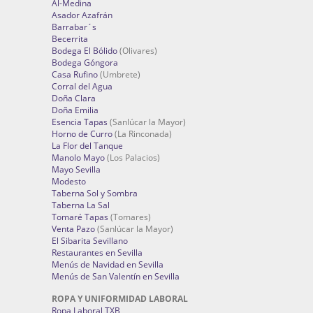
Al-Medina
Asador Azafrán
Barrabar´s
Becerrita
Bodega El Bólido
(Olivares)
Bodega Góngora
Casa Rufino
(Umbrete)
Corral del Agua
Doña Clara
Doña Emilia
Esencia Tapas
(Sanlúcar la Mayor)
Horno de Curro
(La Rinconada)
La Flor del Tanque
Manolo Mayo
(Los Palacios)
Mayo Sevilla
Modesto
Taberna Sol y Sombra
Taberna La Sal
Tomaré Tapas
(Tomares)
Venta Pazo
(Sanlúcar la Mayor)
El Sibarita Sevillano
Restaurantes en Sevilla
Menús de Navidad en Sevilla
Menús de San Valentín en Sevilla
ROPA Y UNIFORMIDAD LABORAL
Ropa Laboral TXB