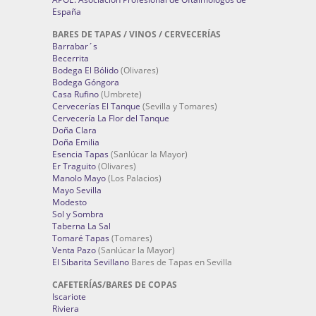
España
BARES DE TAPAS / VINOS / CERVECERÍAS
Barrabar´s
Becerrita
Bodega El Bólido
(Olivares)
Bodega Góngora
Casa Rufino
(Umbrete)
Cervecerías El Tanque
(Sevilla y Tomares)
Cervecería La Flor del Tanque
Doña Clara
Doña Emilia
Esencia Tapas
(Sanlúcar la Mayor)
Er Traguito
(Olivares)
Manolo Mayo
(Los Palacios)
Mayo Sevilla
Modesto
Sol y Sombra
Taberna La Sal
Tomaré Tapas
(Tomares)
Venta Pazo
(Sanlúcar la Mayor)
El Sibarita Sevillano
Bares de Tapas en Sevilla
CAFETERÍAS/BARES DE COPAS
Iscariote
Riviera