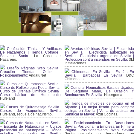
Confección Túnicas Y Antifaces
Averías eléctricas Sevilla | Electricista
De Nazarenos | Tienda Cofrade |
en Sevilla | Electricista autorizado en
Semana Santa:
La Casa del
Sevilla | Electricista urgente en Sevilla |
Nazareno.
Protección contra incendios en Sevilla:
3
Instalaciones.
Diseño Páginas Web Sevilla |
Creación Tiendas Online |
Chimeneas En Sevilla | Estufas En
Posicionamiento:
AndaluNet
Sevilla | Barbacoas En Sevilla:
D&
Chimeneas.
Curso de Quiromasaje Sevilla |
Curso de Reflexología Podal Sevilla |
Comprar Neumáticos Baratos Usados,
Curso de Drenaje Linfático Sevilla |
De Segunda Mano, De Ocasión Y
Curso básico de Homeopatía:
Seminuevos En Sevilla:
Hipergoma
Hufeland
Tienda de muebles de cocina en el
Cursos de Quiromasaje Sevilla |
Aljarafe | La mejor tienda para comprar
Cursos de Acupuntura Sevilla:
cocinas en Sevilla | Venta de cocinas en
Hufeland, escuela de naturismo.
Sanlúcar la Mayor:
Azul Cocinas.
Cursos de Naturopatia en Sevilla
Posicionamiento En Buscadores
– Escuela de Naturopatía – Cursos
Sevilla. Posiciona Tu Empresa En Primera
presencial de naturopatía – Dónde
Página. Posicionamiento Web Sevilla:
estudiar Naturopatía en Sevilla:
Posicionamiento en buscadores en