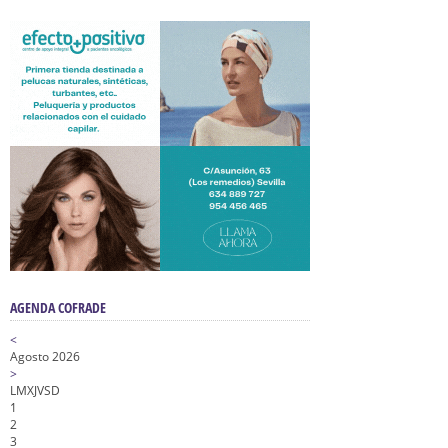
AGENDA COFRADE
<
Agosto 2026
>
L
M
X
J
V
S
D
1
2
3