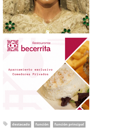
destacado
función
función principal