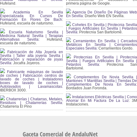
Hufeland.
primera página de Google.
Academia En Sevilla
Agencia De Diseño De Páginas Web
Especializada En Cursos De
En Sevilla:
Diseño Web EN Sevilla.
Formación En Flores De Bach
:
Hufeland, escuela de naturismo.
Cohetes En Sevilla | Pirotecnia Sevilla
| Fuegos Artificiales En Sevilla | Petardos
Escuela Naturismo Sevilla |
Sevilla:
Pirotecnia San Bartolomé.
Medicina Natural Sevilla | Terapias
Alternativas Sevilla
: Hufeland,
Cerramientos En Sevilla | Cercados
escuela de naturismo.
Metálicos En Sevilla | Cerramientos
Especiales Sevilla:
Cerramientos Gordo.
Fabricación de Alta Joyería en
Sevilla | Taller alta joyería Sevilla |
Pirotecnias En Sevilla | Pirotecnia
Fabricación y reparación de joyas
Sevilla | Fuegos Artificiales En Sevilla |
Sevilla:
Jocafra Joyeros.
Petardos Sevilla:
Pirotecnia San
Bartolomé.
Fabricante máquinas de lavado
de coches | Fabricación centros de
Complementos De Novia Sevilla |
lavado de coches | Instaladores
Mantones Y Mantillas Sevilla | Tiendas De
boxes de lavado de coches |
Complementos De Novia En Sevilla:
Autolavados | Lavamascotas:
Bordados Juan Foronda.
IBERBOX 3000.
Instalaciones Eléctricas Sevilla | Como
Chatarrerías | Chatarras, Metales,
Ahorrar En Mi Factura De La Luz:
3
Residuos | Chatarrerías Sevilla:
Instalaciones.
Chatarreria El Pino
Gaceta Comercial de AndaluNet