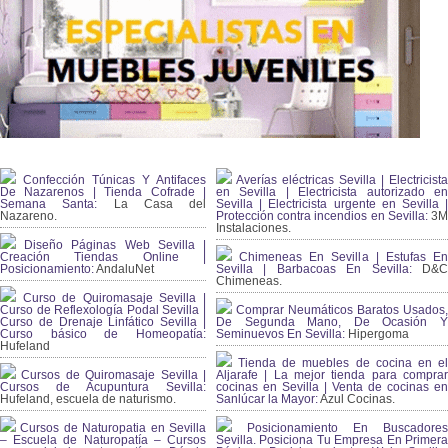
Confección Túnicas Y Antifaces
Averías eléctricas Sevilla | Electricista
De Nazarenos | Tienda Cofrade |
en Sevilla | Electricista autorizado en
Semana Santa:
La Casa del
Sevilla | Electricista urgente en Sevilla |
Nazareno.
Protección contra incendios en Sevilla:
3
Instalaciones.
Diseño Páginas Web Sevilla |
Creación Tiendas Online |
Chimeneas En Sevilla | Estufas En
Posicionamiento:
AndaluNet
Sevilla | Barbacoas En Sevilla:
D&
Chimeneas.
Curso de Quiromasaje Sevilla |
Curso de Reflexología Podal Sevilla |
Comprar Neumáticos Baratos Usados,
Curso de Drenaje Linfático Sevilla |
De Segunda Mano, De Ocasión Y
Curso básico de Homeopatía:
Seminuevos En Sevilla:
Hipergoma
Hufeland
Tienda de muebles de cocina en el
Cursos de Quiromasaje Sevilla |
Aljarafe | La mejor tienda para comprar
Cursos de Acupuntura Sevilla:
cocinas en Sevilla | Venta de cocinas en
Hufeland, escuela de naturismo.
Sanlúcar la Mayor:
Azul Cocinas.
Cursos de Naturopatia en Sevilla
Posicionamiento En Buscadores
– Escuela de Naturopatía – Cursos
Sevilla. Posiciona Tu Empresa En Primera