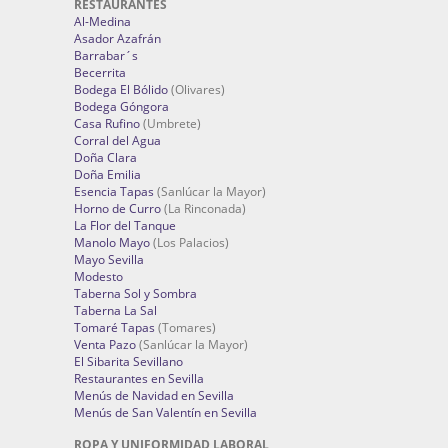
RESTAURANTES
Al-Medina
Asador Azafrán
Barrabar´s
Becerrita
Bodega El Bólido
(Olivares)
Bodega Góngora
Casa Rufino
(Umbrete)
Corral del Agua
Doña Clara
Doña Emilia
Esencia Tapas
(Sanlúcar la Mayor)
Horno de Curro
(La Rinconada)
La Flor del Tanque
Manolo Mayo
(Los Palacios)
Mayo Sevilla
Modesto
Taberna Sol y Sombra
Taberna La Sal
Tomaré Tapas
(Tomares)
Venta Pazo
(Sanlúcar la Mayor)
El Sibarita Sevillano
Restaurantes en Sevilla
Menús de Navidad en Sevilla
Menús de San Valentín en Sevilla
ROPA Y UNIFORMIDAD LABORAL