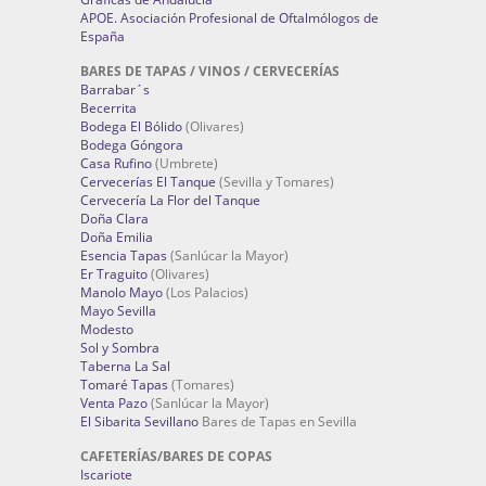
APOE. Asociación Profesional de Oftalmólogos de
España
BARES DE TAPAS / VINOS / CERVECERÍAS
Barrabar´s
Becerrita
Bodega El Bólido
(Olivares)
Bodega Góngora
Casa Rufino
(Umbrete)
Cervecerías El Tanque
(Sevilla y Tomares)
Cervecería La Flor del Tanque
Doña Clara
Doña Emilia
Esencia Tapas
(Sanlúcar la Mayor)
Er Traguito
(Olivares)
Manolo Mayo
(Los Palacios)
Mayo Sevilla
Modesto
Sol y Sombra
Taberna La Sal
Tomaré Tapas
(Tomares)
Venta Pazo
(Sanlúcar la Mayor)
El Sibarita Sevillano
Bares de Tapas en Sevilla
CAFETERÍAS/BARES DE COPAS
Iscariote