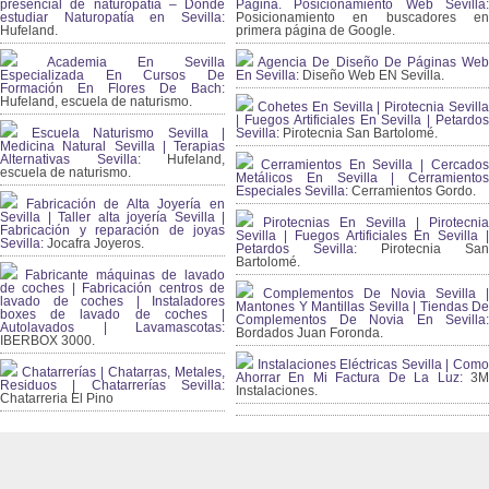
presencial de naturopatía – Dónde
Página. Posicionamiento Web Sevilla:
estudiar Naturopatía en Sevilla:
Posicionamiento en buscadores en
Hufeland.
primera página de Google.
Academia En Sevilla
Agencia De Diseño De Páginas Web
Especializada En Cursos De
En Sevilla:
Diseño Web EN Sevilla.
Formación En Flores De Bach
:
Hufeland, escuela de naturismo.
Cohetes En Sevilla | Pirotecnia Sevilla
| Fuegos Artificiales En Sevilla | Petardos
Escuela Naturismo Sevilla |
Sevilla:
Pirotecnia San Bartolomé.
Medicina Natural Sevilla | Terapias
Alternativas Sevilla
: Hufeland,
Cerramientos En Sevilla | Cercados
escuela de naturismo.
Metálicos En Sevilla | Cerramientos
Especiales Sevilla:
Cerramientos Gordo.
Fabricación de Alta Joyería en
Sevilla | Taller alta joyería Sevilla |
Pirotecnias En Sevilla | Pirotecnia
Fabricación y reparación de joyas
Sevilla | Fuegos Artificiales En Sevilla |
Sevilla:
Jocafra Joyeros.
Petardos Sevilla:
Pirotecnia San
Bartolomé.
Fabricante máquinas de lavado
de coches | Fabricación centros de
Complementos De Novia Sevilla |
lavado de coches | Instaladores
Mantones Y Mantillas Sevilla | Tiendas De
boxes de lavado de coches |
Complementos De Novia En Sevilla:
Autolavados | Lavamascotas:
Bordados Juan Foronda.
IBERBOX 3000.
Instalaciones Eléctricas Sevilla | Como
Chatarrerías | Chatarras, Metales,
Ahorrar En Mi Factura De La Luz:
3
Residuos | Chatarrerías Sevilla:
Instalaciones.
Chatarreria El Pino