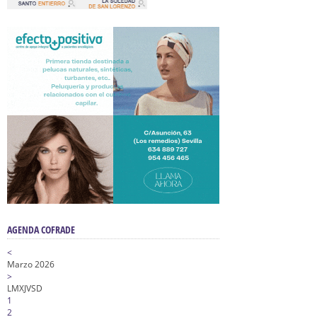
AGENDA COFRADE
<
Marzo 2026
>
L
M
X
J
V
S
D
1
2