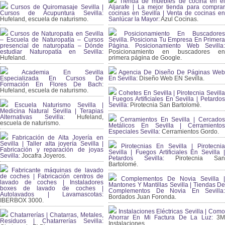
Tienda de muebles de cocina en el
Cursos de Quiromasaje Sevilla |
Aljarafe | La mejor tienda para comprar
Cursos de Acupuntura Sevilla:
cocinas en Sevilla | Venta de cocinas en
Hufeland, escuela de naturismo.
Sanlúcar la Mayor:
Azul Cocinas.
Cursos de Naturopatia en Sevilla
Posicionamiento En Buscadores
– Escuela de Naturopatía – Cursos
Sevilla. Posiciona Tu Empresa En Primera
presencial de naturopatía – Dónde
Página. Posicionamiento Web Sevilla:
estudiar Naturopatía en Sevilla:
Posicionamiento en buscadores en
Hufeland.
primera página de Google.
Academia En Sevilla
Agencia De Diseño De Páginas Web
Especializada En Cursos De
En Sevilla:
Diseño Web EN Sevilla.
Formación En Flores De Bach
:
Hufeland, escuela de naturismo.
Cohetes En Sevilla | Pirotecnia Sevilla
| Fuegos Artificiales En Sevilla | Petardos
Escuela Naturismo Sevilla |
Sevilla:
Pirotecnia San Bartolomé.
Medicina Natural Sevilla | Terapias
Alternativas Sevilla
: Hufeland,
Cerramientos En Sevilla | Cercados
escuela de naturismo.
Metálicos En Sevilla | Cerramientos
Especiales Sevilla:
Cerramientos Gordo.
Fabricación de Alta Joyería en
Sevilla | Taller alta joyería Sevilla |
Pirotecnias En Sevilla | Pirotecnia
Fabricación y reparación de joyas
Sevilla | Fuegos Artificiales En Sevilla |
Sevilla:
Jocafra Joyeros.
Petardos Sevilla:
Pirotecnia San
Bartolomé.
Fabricante máquinas de lavado
de coches | Fabricación centros de
Complementos De Novia Sevilla |
lavado de coches | Instaladores
Mantones Y Mantillas Sevilla | Tiendas De
boxes de lavado de coches |
Complementos De Novia En Sevilla:
Autolavados | Lavamascotas:
Bordados Juan Foronda.
IBERBOX 3000.
Instalaciones Eléctricas Sevilla | Como
Chatarrerías | Chatarras, Metales,
Ahorrar En Mi Factura De La Luz:
3
Residuos | Chatarrerías Sevilla:
Instalaciones.