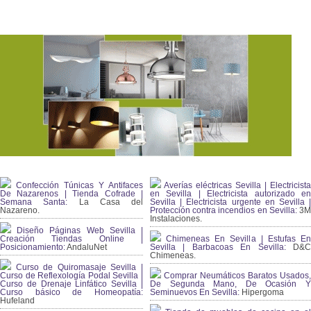
Confección Túnicas Y Antifaces
Averías eléctricas Sevilla | Electricista
De Nazarenos | Tienda Cofrade |
en Sevilla | Electricista autorizado en
Semana Santa:
La Casa del
Sevilla | Electricista urgente en Sevilla |
Nazareno.
Protección contra incendios en Sevilla:
3
Instalaciones.
Diseño Páginas Web Sevilla |
Creación Tiendas Online |
Chimeneas En Sevilla | Estufas En
Posicionamiento:
AndaluNet
Sevilla | Barbacoas En Sevilla:
D&
Chimeneas.
Curso de Quiromasaje Sevilla |
Curso de Reflexología Podal Sevilla |
Comprar Neumáticos Baratos Usados,
Curso de Drenaje Linfático Sevilla |
De Segunda Mano, De Ocasión Y
Curso básico de Homeopatía:
Seminuevos En Sevilla:
Hipergoma
Hufeland