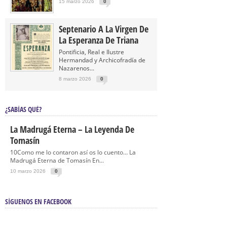
15 marzo 2026
0
Septenario A La Virgen De
La Esperanza De Triana
Pontificia, Real e Ilustre
Hermandad y Archicofradía de
Nazarenos...
8 marzo 2026
0
¿SABÍAS QUÉ?
La Madrugá Eterna – La Leyenda De
Tomasín
10Como me lo contaron así os lo cuento… La
Madrugá Eterna de Tomasín En...
10 marzo 2026
0
SÍGUENOS EN FACEBOOK