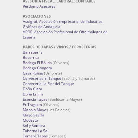
ASESORIA FISCAL, LABORAL, CONTABLE
Perdomo Asesores
ASOCIACIONES
Aseigraf. Asociación Empresarial de Industrias
Gráficas de Andalucía
APOE. Asociación Profesional de Oftalmólogos de
España
BARES DE TAPAS / VINOS / CERVECERÍAS
Barrabar´s
Becerrita
Bodega El Bólido
(Olivares)
Bodega Góngora
Casa Rufino
(Umbrete)
Cervecerías El Tanque
(Sevilla y Tomares)
Cervecería La Flor del Tanque
Doña Clara
Doña Emilia
Esencia Tapas
(Sanlúcar la Mayor)
Er Traguito
(Olivares)
Manolo Mayo
(Los Palacios)
Mayo Sevilla
Modesto
Sol y Sombra
Taberna La Sal
Tomaré Tapas
(Tomares)