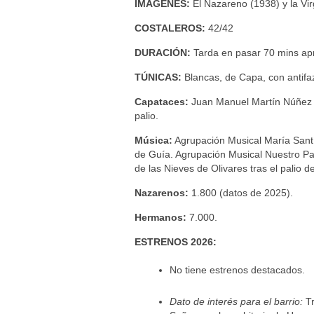
IMÁGENES:
El Nazareno (1938) y la Vir
COSTALEROS:
42/42
DURACIÓN:
Tarda en pasar 70 mins ap
TÚNICAS:
Blancas, de Capa, con antifa
Capataces:
Juan Manuel Martín Núñez en
palio.
Música:
Agrupación Musical María Santí
de Guía. Agrupación Musical Nuestro Pa
de las Nieves de Olivares tras el palio d
Nazarenos:
1.800 (datos de 2025).
Hermanos:
7.000.
ESTRENOS 2026:
No tiene estrenos destacados.
Dato de interés para el barrio:
Tr