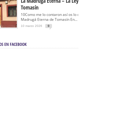
La Madrugá Eterna – La Leyenda De
Tomasín
10Como me lo contaron así os lo cuento… La
Madrugá Eterna de Tomasín En...
10 marzo 2026
0
OS EN FACEBOOK