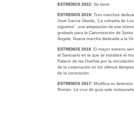
ESTRENOS 2022:
No tiene
ESTRENOS 2019:
Tres marchas dedicad
José García Úbeda; “La cofradía de Los
sígueme”, una adaptación de ese mismo 
grabado para la Canonización de Santa
Ángela. Nueva marcha dedicada a la Vir
ESTRENOS 2018
: El mayor estreno ser
al Santuario en la que se instalará el mu
Palacio de las Dueñas por la vinculacio
de la corporación en los últimos tiempo
de la coronación.
ESTRENOS 2017:
Modifica su itinerari
Román. La cruz de guía sale restaurada
Confección Túnicas Y Antifaces De Naza
Santa:
La Casa del Nazareno.
Diseño Páginas Web Sevilla | Creación T