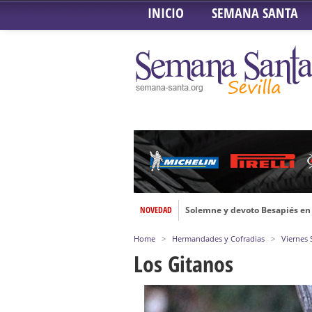
INICIO
SEMANA SANTA
Solemne y devoto Besapiés en 
NOVEDAD
Misa Solemne en honor a Nues
Home
>
Hermandades y Cofradias
>
Viernes
Solemne Triduo a la Virgen de
Los Gitanos
Función de la Anunciación del
Besamanos al Señor del Gran P