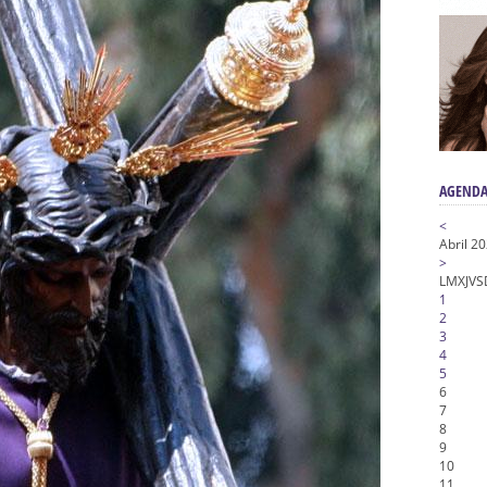
n honor de María Santísima en su Soledad – San Lorenzo
a la Virgen del Valle
nta Angustia
de la Salud
na Misericordia, Vía Crucis y Traslado – Siete Palabras
AGENDA
<
Abril 2
>
L
M
X
J
V
S
1
2
3
4
5
6
7
8
9
10
11