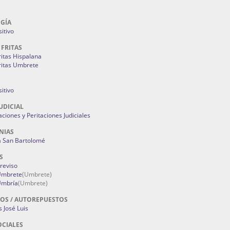
GÍA
itivo
 FRITAS
ritas Hispalana
ritas Umbrete
itivo
UDICIAL
aciones y Peritaciones Judiciales
NIAS
a San Bartolomé
S
Treviso
 Umbrete
(Umbrete)
Umbría
(Umbrete)
OS / AUTOREPUESTOS
 José Luis
OCIALES