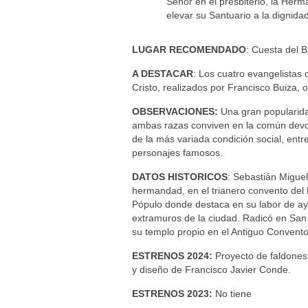
Señor en el presbiterio, la Her
elevar su Santuario a la dignidad
LUGAR RECOMENDADO
: Cuesta del B
A DESTACAR
: Los cuatro evangelistas
Cristo, realizados por Francisco Buiza, o
OBSERVACIONES:
Una gran popularida
ambas razas conviven en la común devoci
de la más variada condición social, entre
personajes famosos.
DATOS HISTORICOS
: Sebastián Miguel
hermandad, en el trianero convento del 
Pópulo donde destaca en su labor de ay
extramuros de la ciudad. Radicó en Sa
su templo propio en el Antiguo Convento 
ESTRENOS 2024:
Proyecto de faldones
y diseño de Francisco Javier Conde.
ESTRENOS 2023:
No tiene