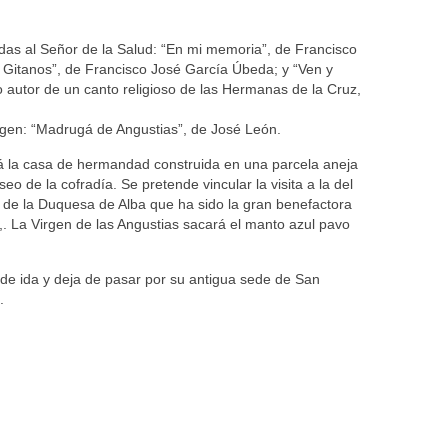
as al Señor de la Salud: “En mi memoria”, de Francisco
 Gitanos”, de Francisco José García Úbeda; y “Ven y
autor de un canto religioso de las Hermanas de la Cruz,
gen: “Madrugá de Angustias”, de José León.
á la casa de hermandad construida en una parcela aneja
seo de la cofradía. Se pretende vincular la visita a la del
́n de la Duquesa de Alba que ha sido la gran benefactora
s,. La Virgen de las Angustias sacará el manto azul pavo
o de ida y deja de pasar por su antigua sede de San
.
renos | Tienda Cofrade | Semana
Averías eléctricas Sevilla | Electricista 
Electricista urgente en Sevilla | Protección c
iendas Online | Posicionamiento:
Chimeneas En Sevilla | Estufas En Sevill