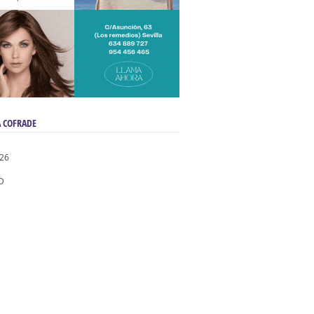
 COFRADE
026
D