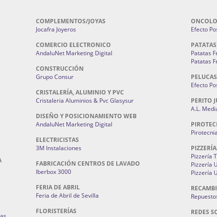
COMPLEMENTOS/JOYAS
ONCOLO
Jocafra Joyeros
Efecto Pos
COMERCIO ELECTRONICO
PATATAS
AndaluNet Marketing Digital
Patatas F
Patatas F
CONSTRUCCIÓN
Grupo Consur
PELUCAS
Efecto Pos
CRISTALERÍA, ALUMINIO Y PVC
Cristaleria Aluminios & Pvc Glasysur
PERITO J
A.L. Medi
DISEÑO Y POSICIONAMIENTO WEB
AndaluNet Marketing Digital
PIROTEC
Pirotecni
ELECTRICISTAS
3M Instalaciones
PIZZERÍA
Pizzería 
A
FABRICACIÓN CENTROS DE LAVADO
Pizzería
Iberbox 3000
Pizzería 
FERIA DE ABRIL
RECAMBI
Feria de Abril de Sevilla
Repuestos
FLORISTERÍAS
REDES S
ias