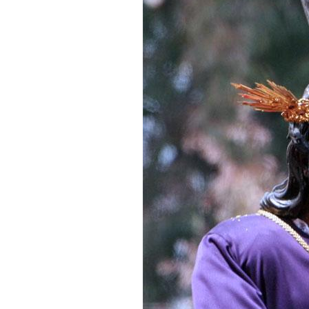
Solemne y devoto Besamanos e
Función Principal de Instituto 
Besapié y Besamano en la Qui
Gitanos: Besamanos del Señor 
Besamanos del Señor de la Divi