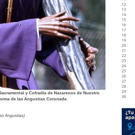
12
13
14
15
16
17
18
19
20
21
22
23
24
25
26
27
28
29
 Sacramental y Cofradía de Nazarenos de Nuestro
30
tísima de las Angustias Coronada
as Angustias)