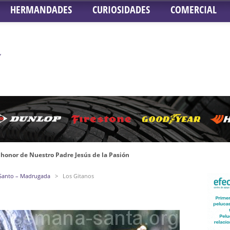
HERMANDADES
CURIOSIDADES
COMERCIAL
honor de Nuestro Padre Jesús de la Pasión
tra Señora de Gracia y Esperanza – San Roque
 Santo – Madrugada
>
Los Gitanos
 la Concepción – Hermandad del Silencio
 Señor ante el paso de Nuestra Señora de la Encarnación Coronada – Herma
oder de Sevilla