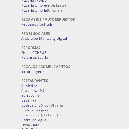
Pizzería Treviso
Pizzería Umbrete
(Umbrete)
Pizzería Umbría
(Umbrete)
RECAMBIOS / AUTOREPUESTOS
Repuestos José Luis
REDES SOCIALES
AndaluNet Marketing Digital
REFORMAS
Grupo CONSUR
Reformas Sevilla
REGALOS / COMPLEMENTOS
Jocafra Joyeros
RESTAURANTES
Al-Medina
Asador Azafrán
Barrabar´s
Becerrita
Bodega El Bólido
(Olivares)
Bodega Góngora
Casa Rufino
(Umbrete)
Corral del Agua
Doña Clara