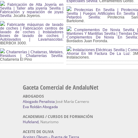
Especiales Sevilla:
Cerramientos Gordo.
Fabricación de Alta Joyería en
Sevilla | Taller alta joyería Sevilla |
Pirotecnias En Sevilla | Pirotecnia
Fabricación y reparación de joyas
Sevilla | Fuegos Artificiales En Sevilla |
Sevilla:
Jocafra Joyeros.
Petardos Sevilla:
Pirotecnia San
Bartolomé.
Fabricante máquinas de lavado
de coches | Fabricación centros de
Complementos De Novia Sevilla |
lavado de coches | Instaladores
Mantones Y Mantillas Sevilla | Tiendas De
boxes de lavado de coches |
Complementos De Novia En Sevilla:
Autolavados | Lavamascotas:
Bordados Juan Foronda.
IBERBOX 3000.
Instalaciones Eléctricas Sevilla | Como
Chatarrerías | Chatarras, Metales,
Ahorrar En Mi Factura De La Luz:
3
Residuos | Chatarrerías Sevilla:
Instalaciones.
Chatarreria El Pino
Gaceta Comercial de AndaluNet
ABOGADOS
Abogado Penalista
José María Carnero
Eva Roldán Abogada
ACADEMIAS / CURSOS DE FORMACIÓN
Hufeland
, Naturismo
ACEITE DE OLIVA
Aceites Olevm – Puerta de Tierra