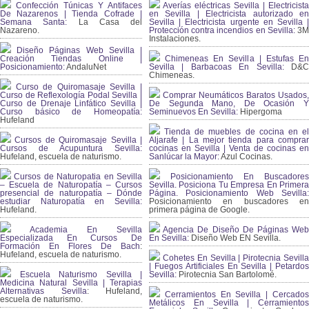
Confección Túnicas Y Antifaces
Averías eléctricas Sevilla | Electricista
De Nazarenos | Tienda Cofrade |
en Sevilla | Electricista autorizado en
Semana Santa:
La Casa del
Sevilla | Electricista urgente en Sevilla |
Nazareno.
Protección contra incendios en Sevilla:
3
Instalaciones.
Diseño Páginas Web Sevilla |
Creación Tiendas Online |
Chimeneas En Sevilla | Estufas En
Posicionamiento:
AndaluNet
Sevilla | Barbacoas En Sevilla:
D&
Chimeneas.
Curso de Quiromasaje Sevilla |
Curso de Reflexología Podal Sevilla |
Comprar Neumáticos Baratos Usados,
Curso de Drenaje Linfático Sevilla |
De Segunda Mano, De Ocasión Y
Curso básico de Homeopatía:
Seminuevos En Sevilla:
Hipergoma
Hufeland
Tienda de muebles de cocina en el
Cursos de Quiromasaje Sevilla |
Aljarafe | La mejor tienda para comprar
Cursos de Acupuntura Sevilla:
cocinas en Sevilla | Venta de cocinas en
Hufeland, escuela de naturismo.
Sanlúcar la Mayor:
Azul Cocinas.
Cursos de Naturopatia en Sevilla
Posicionamiento En Buscadores
– Escuela de Naturopatía – Cursos
Sevilla. Posiciona Tu Empresa En Primera
presencial de naturopatía – Dónde
Página. Posicionamiento Web Sevilla:
estudiar Naturopatía en Sevilla:
Posicionamiento en buscadores en
Hufeland.
primera página de Google.
Academia En Sevilla
Agencia De Diseño De Páginas Web
Especializada En Cursos De
En Sevilla:
Diseño Web EN Sevilla.
Formación En Flores De Bach
:
Hufeland, escuela de naturismo.
Cohetes En Sevilla | Pirotecnia Sevilla
| Fuegos Artificiales En Sevilla | Petardos
Escuela Naturismo Sevilla |
Sevilla:
Pirotecnia San Bartolomé.
Medicina Natural Sevilla | Terapias
Alternativas Sevilla
: Hufeland,
Cerramientos En Sevilla | Cercados
escuela de naturismo.
Metálicos En Sevilla | Cerramientos