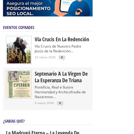
EVENTOS COFRADES
Vía Crucis En La Redención
Vía Crucis de Nuestro Padre
Jesús de la Redención...
15 marzo 2026
0
Septenario A La Virgen De
La Esperanza De Triana
Pontificia, Real e Ilustre
Hermandad y Archicofradía de
Nazarenos...
8 marzo 2026
0
¿SABÍAS QUÉ?
La Madrugá Eterna – La Leyenda De