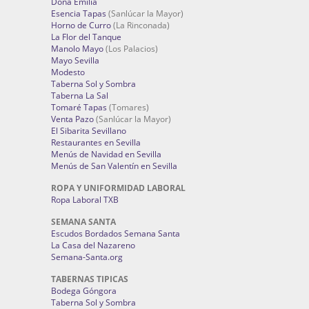
Doña Emilia
Esencia Tapas
(Sanlúcar la Mayor)
Horno de Curro
(La Rinconada)
La Flor del Tanque
Manolo Mayo
(Los Palacios)
Mayo Sevilla
Modesto
Taberna Sol y Sombra
Taberna La Sal
Tomaré Tapas
(Tomares)
Venta Pazo
(Sanlúcar la Mayor)
El Sibarita Sevillano
Restaurantes en Sevilla
Menús de Navidad en Sevilla
Menús de San Valentín en Sevilla
ROPA Y UNIFORMIDAD LABORAL
Ropa Laboral TXB
SEMANA SANTA
Escudos Bordados Semana Santa
La Casa del Nazareno
Semana-Santa.org
TABERNAS TIPICAS
Bodega Góngora
Taberna Sol y Sombra