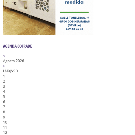
AGENDA COFRADE
<
Agosto 2026
>
L
M
X
J
V
S
D
1
2
3
4
5
6
7
8
9
10
11
12