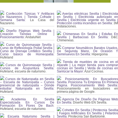
Confección Túnicas Y Antifaces
Averías eléctricas Sevilla | Electricista
De Nazarenos | Tienda Cofrade |
en Sevilla | Electricista autorizado en
Semana Santa:
La Casa del
Sevilla | Electricista urgente en Sevilla |
Nazareno.
Protección contra incendios en Sevilla:
3
Instalaciones.
Diseño Páginas Web Sevilla |
Creación Tiendas Online |
Chimeneas En Sevilla | Estufas En
Posicionamiento:
AndaluNet
Sevilla | Barbacoas En Sevilla:
D&
Chimeneas.
Curso de Quiromasaje Sevilla |
Curso de Reflexología Podal Sevilla |
Comprar Neumáticos Baratos Usados,
Curso de Drenaje Linfático Sevilla |
De Segunda Mano, De Ocasión Y
Curso básico de Homeopatía:
Seminuevos En Sevilla:
Hipergoma
Hufeland
Tienda de muebles de cocina en el
Cursos de Quiromasaje Sevilla |
Aljarafe | La mejor tienda para comprar
Cursos de Acupuntura Sevilla:
cocinas en Sevilla | Venta de cocinas en
Hufeland, escuela de naturismo.
Sanlúcar la Mayor:
Azul Cocinas.
Cursos de Naturopatia en Sevilla
Posicionamiento En Buscadores
– Escuela de Naturopatía – Cursos
Sevilla. Posiciona Tu Empresa En Primera
presencial de naturopatía – Dónde
Página. Posicionamiento Web Sevilla:
estudiar Naturopatía en Sevilla:
Posicionamiento en buscadores en
Hufeland.
primera página de Google.
Academia En Sevilla
Agencia De Diseño De Páginas Web
Especializada En Cursos De
En Sevilla:
Diseño Web EN Sevilla.
Formación En Flores De Bach
:
Hufeland, escuela de naturismo.
Cohetes En Sevilla | Pirotecnia Sevilla
| Fuegos Artificiales En Sevilla | Petardos
Escuela Naturismo Sevilla |
Sevilla:
Pirotecnia San Bartolomé.