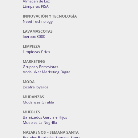
Almacén de Luz
Lámparas PISA
INNOVACIÓN Y TECNOLOGÍA
Need Technology
LAVAMASCOTAS
Iberbox 3000
LIMPIEZA
Limpiezas Criza
MARKETING
Grupos y Entrevistas
AndaluNet Marketing Digital
MODA
Jocafra Joyeros
MUDANZAS
Mudanzas Giralda
MUEBLES
Barnizados García e Hijos
Muebles La Negrilla
NAZARENOS – SEMANA SANTA
Escudos Bordados Semana Santa