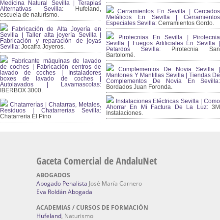
Medicina Natural Sevilla | Terapias
Alternativas Sevilla
: Hufeland,
Cerramientos En Sevilla | Cercados
escuela de naturismo.
Metálicos En Sevilla | Cerramientos
Especiales Sevilla:
Cerramientos Gordo.
Fabricación de Alta Joyería en
Sevilla | Taller alta joyería Sevilla |
Pirotecnias En Sevilla | Pirotecnia
Fabricación y reparación de joyas
Sevilla | Fuegos Artificiales En Sevilla |
Sevilla:
Jocafra Joyeros.
Petardos Sevilla:
Pirotecnia San
Bartolomé.
Fabricante máquinas de lavado
de coches | Fabricación centros de
Complementos De Novia Sevilla |
lavado de coches | Instaladores
Mantones Y Mantillas Sevilla | Tiendas De
boxes de lavado de coches |
Complementos De Novia En Sevilla:
Autolavados | Lavamascotas:
Bordados Juan Foronda.
IBERBOX 3000.
Instalaciones Eléctricas Sevilla | Como
Chatarrerías | Chatarras, Metales,
Ahorrar En Mi Factura De La Luz:
3
Residuos | Chatarrerías Sevilla:
Instalaciones.
Chatarreria El Pino
Gaceta Comercial de AndaluNet
ABOGADOS
Abogado Penalista
José María Carnero
Eva Roldán Abogada
ACADEMIAS / CURSOS DE FORMACIÓN
Hufeland
, Naturismo