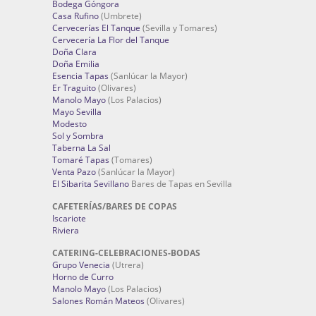
Bodega Góngora
Casa Rufino
(Umbrete)
Cervecerías El Tanque
(Sevilla y Tomares)
Cervecería La Flor del Tanque
Doña Clara
Doña Emilia
Esencia Tapas
(Sanlúcar la Mayor)
Er Traguito
(Olivares)
Manolo Mayo
(Los Palacios)
Mayo Sevilla
Modesto
Sol y Sombra
Taberna La Sal
Tomaré Tapas
(Tomares)
Venta Pazo
(Sanlúcar la Mayor)
El Sibarita Sevillano
Bares de Tapas en Sevilla
CAFETERÍAS/BARES DE COPAS
Iscariote
Riviera
CATERING-CELEBRACIONES-BODAS
Grupo Venecia
(Utrera)
Horno de Curro
Manolo Mayo
(Los Palacios)
Salones Román Mateos
(Olivares)