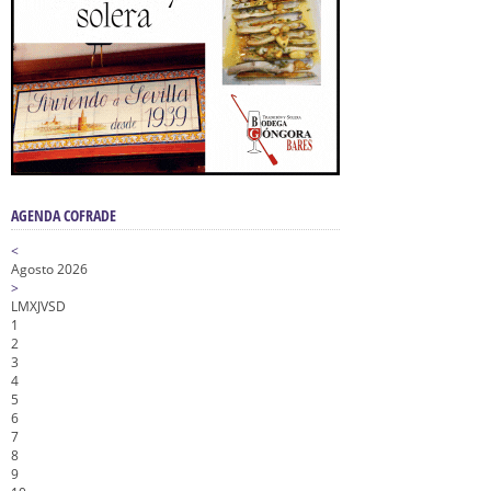
AGENDA COFRADE
<
Agosto 2026
>
L
M
X
J
V
S
D
1
2
3
4
5
6
7
8
9