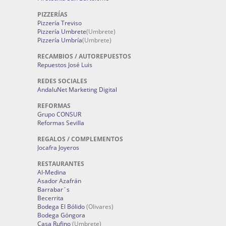
PIZZERÍAS
Pizzería Treviso
Pizzería Umbrete
(Umbrete)
Pizzería Umbría
(Umbrete)
RECAMBIOS / AUTOREPUESTOS
Repuestos José Luis
REDES SOCIALES
AndaluNet Marketing Digital
REFORMAS
Grupo CONSUR
Reformas Sevilla
REGALOS / COMPLEMENTOS
Jocafra Joyeros
RESTAURANTES
Al-Medina
Asador Azafrán
Barrabar´s
Becerrita
Bodega El Bólido
(Olivares)
Bodega Góngora
Casa Rufino
(Umbrete)