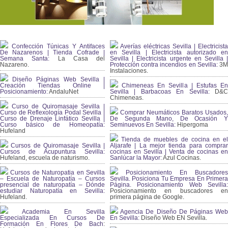
Confección Túnicas Y Antifaces
Averías eléctricas Sevilla | Electricista
De Nazarenos | Tienda Cofrade |
en Sevilla | Electricista autorizado en
Semana Santa:
La Casa del
Sevilla | Electricista urgente en Sevilla |
Nazareno.
Protección contra incendios en Sevilla:
3
Instalaciones.
Diseño Páginas Web Sevilla |
Creación Tiendas Online |
Chimeneas En Sevilla | Estufas En
Posicionamiento:
AndaluNet
Sevilla | Barbacoas En Sevilla:
D&
Chimeneas.
Curso de Quiromasaje Sevilla |
Curso de Reflexología Podal Sevilla |
Comprar Neumáticos Baratos Usados,
Curso de Drenaje Linfático Sevilla |
De Segunda Mano, De Ocasión Y
Curso básico de Homeopatía:
Seminuevos En Sevilla:
Hipergoma
Hufeland
Tienda de muebles de cocina en el
Cursos de Quiromasaje Sevilla |
Aljarafe | La mejor tienda para comprar
Cursos de Acupuntura Sevilla:
cocinas en Sevilla | Venta de cocinas en
Hufeland, escuela de naturismo.
Sanlúcar la Mayor:
Azul Cocinas.
Cursos de Naturopatia en Sevilla
Posicionamiento En Buscadores
– Escuela de Naturopatía – Cursos
Sevilla. Posiciona Tu Empresa En Primera
presencial de naturopatía – Dónde
Página. Posicionamiento Web Sevilla:
estudiar Naturopatía en Sevilla:
Posicionamiento en buscadores en
Hufeland.
primera página de Google.
Academia En Sevilla
Agencia De Diseño De Páginas Web
Especializada En Cursos De
En Sevilla:
Diseño Web EN Sevilla.
Formación En Flores De Bach
: