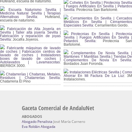
Hufeland, escuela de naturismo.
Cohetes En Sevilla | Pirotecnia Sevilla
| Fuegos Artificiales En Sevilla | Petardos
Escuela Naturismo Sevilla |
Sevilla:
Pirotecnia San Bartolomé.
Medicina Natural Sevilla | Terapias
Alternativas Sevilla
: Hufeland,
Cerramientos En Sevilla | Cercados
escuela de naturismo.
Metálicos En Sevilla | Cerramientos
Especiales Sevilla:
Cerramientos Gordo.
Fabricación de Alta Joyería en
Sevilla | Taller alta joyería Sevilla |
Pirotecnias En Sevilla | Pirotecnia
Fabricación y reparación de joyas
Sevilla | Fuegos Artificiales En Sevilla |
Sevilla:
Jocafra Joyeros.
Petardos Sevilla:
Pirotecnia San
Bartolomé.
Fabricante máquinas de lavado
de coches | Fabricación centros de
Complementos De Novia Sevilla |
lavado de coches | Instaladores
Mantones Y Mantillas Sevilla | Tiendas De
boxes de lavado de coches |
Complementos De Novia En Sevilla:
Autolavados | Lavamascotas:
Bordados Juan Foronda.
IBERBOX 3000.
Instalaciones Eléctricas Sevilla | Como
Chatarrerías | Chatarras, Metales,
Ahorrar En Mi Factura De La Luz:
3
Residuos | Chatarrerías Sevilla:
Instalaciones.
Chatarreria El Pino
Gaceta Comercial de AndaluNet
ABOGADOS
Abogado Penalista
José María Carnero
Eva Roldán Abogada