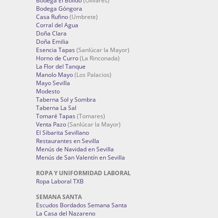
Bodega El Bólido
(Olivares)
Bodega Góngora
Casa Rufino
(Umbrete)
Corral del Agua
Doña Clara
Doña Emilia
Esencia Tapas
(Sanlúcar la Mayor)
Horno de Curro
(La Rinconada)
La Flor del Tanque
Manolo Mayo
(Los Palacios)
Mayo Sevilla
Modesto
Taberna Sol y Sombra
Taberna La Sal
Tomaré Tapas
(Tomares)
Venta Pazo
(Sanlúcar la Mayor)
El Sibarita Sevillano
Restaurantes en Sevilla
Menús de Navidad en Sevilla
Menús de San Valentín en Sevilla
ROPA Y UNIFORMIDAD LABORAL
Ropa Laboral TXB
SEMANA SANTA
Escudos Bordados Semana Santa
La Casa del Nazareno