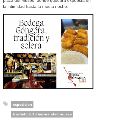
plaza del Museo, donde quedará expuesta en
la intimidad hasta la media noche.
exposicion
traslado 2013 hermandad museo