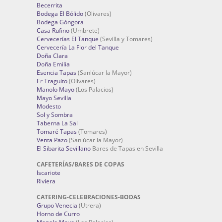
Becerrita
Bodega El Bólido
(Olivares)
Bodega Góngora
Casa Rufino
(Umbrete)
Cervecerías El Tanque
(Sevilla y Tomares)
Cervecería La Flor del Tanque
Doña Clara
Doña Emilia
Esencia Tapas
(Sanlúcar la Mayor)
Er Traguito
(Olivares)
Manolo Mayo
(Los Palacios)
Mayo Sevilla
Modesto
Sol y Sombra
Taberna La Sal
Tomaré Tapas
(Tomares)
Venta Pazo
(Sanlúcar la Mayor)
El Sibarita Sevillano
Bares de Tapas en Sevilla
CAFETERÍAS/BARES DE COPAS
Iscariote
Riviera
CATERING-CELEBRACIONES-BODAS
Grupo Venecia
(Utrera)
Horno de Curro