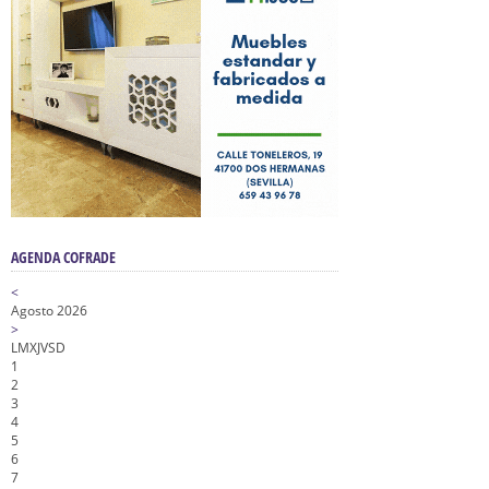
AGENDA COFRADE
<
Agosto 2026
>
L
M
X
J
V
S
D
1
2
3
4
5
6
7