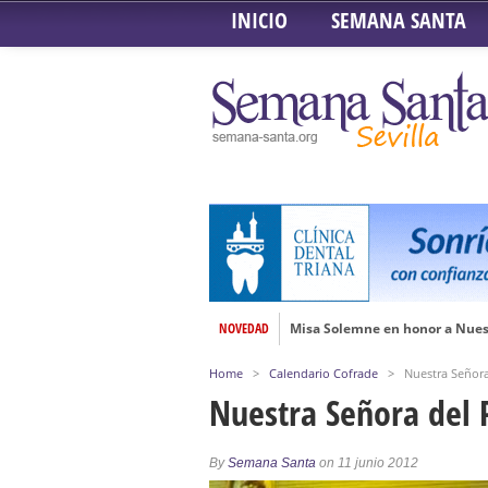
INICIO
SEMANA SANTA
NOVEDAD
Misa Solemne en honor a Nues
Solemne Triduo a la Virgen de
Home
>
Calendario Cofrade
>
Nuestra Señora
Función de la Anunciación del
Nuestra Señora del 
Besamanos al Señor del Gran P
Solemne y devoto Besamanos e
By
Semana Santa
on 11 junio 2012