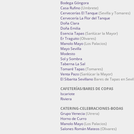
Bodega Góngora
Casa Rufino
(Umbrete)
Cervecerías El Tanque
(Sevilla y Tomares)
Cervecería La Flor del Tanque
Doña Clara
Doña Emilia
Esencia Tapas
(Sanlúcar la Mayor)
Er Traguito
(Olivares)
Manolo Mayo
(Los Palacios)
Mayo Sevilla
Modesto
Sol y Sombra
Taberna La Sal
Tomaré Tapas
(Tomares)
Venta Pazo
(Sanlúcar la Mayor)
El Sibarita Sevillano
Bares de Tapas en Sevil
CAFETERÍAS/BARES DE COPAS
Iscariote
Riviera
CATERING-CELEBRACIONES-BODAS
Grupo Venecia
(Utrera)
Horno de Curro
Manolo Mayo
(Los Palacios)
Salones Román Mateos
(Olivares)