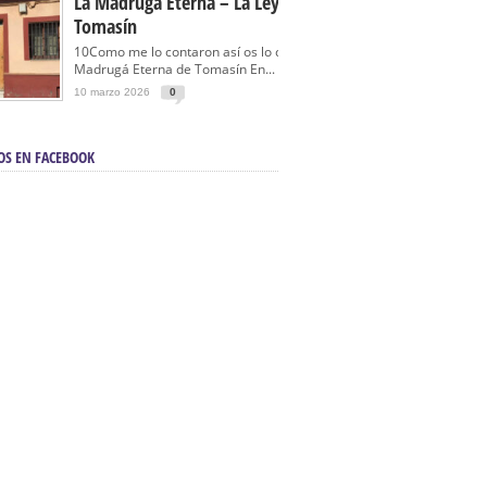
La Madrugá Eterna – La Leyenda De
Tomasín
10Como me lo contaron así os lo cuento… La
Madrugá Eterna de Tomasín En...
10 marzo 2026
0
OS EN FACEBOOK
en Sevilla | Electricista autorizado en Sevilla |
ontra incendios en Sevilla:
3M Instalaciones.
a | Barbacoas En Sevilla:
D&C Chimeneas.
De Segunda Mano, De Ocasión Y Seminuevos
afe | La mejor tienda para comprar cocinas en
yor:
Azul Cocinas.
a. Posiciona Tu Empresa En Primera Página.
ento en buscadores en primera página de