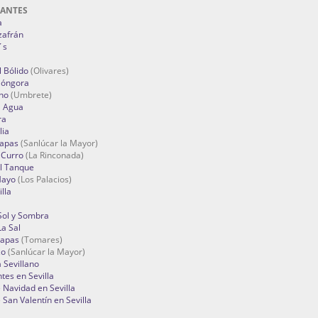
RANTES
a
zafrán
´s
 Bólido
(Olivares)
Góngora
no
(Umbrete)
l Agua
ra
lia
Tapas
(Sanlúcar la Mayor)
 Curro
(La Rinconada)
el Tanque
Mayo
(Los Palacios)
lla
Sol y Sombra
a Sal
apas
(Tomares)
zo
(Sanlúcar la Mayor)
a Sevillano
tes en Sevilla
Navidad en Sevilla
San Valentín en Sevilla