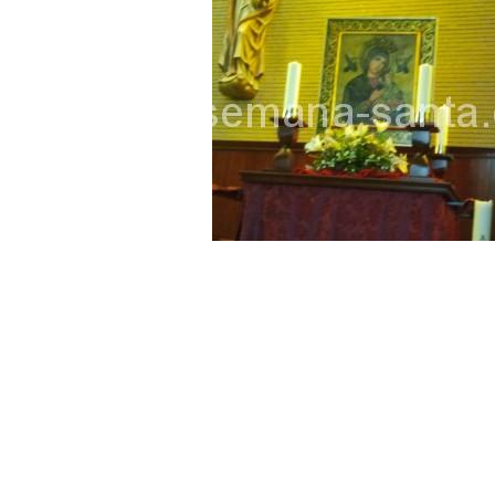
Función Principal de Instituto 
Besapié y Besamano en la Qui
Gitanos: Besamanos del Señor 
Besamanos del Señor de la Divi
Solemne y devoto Besapiés en 