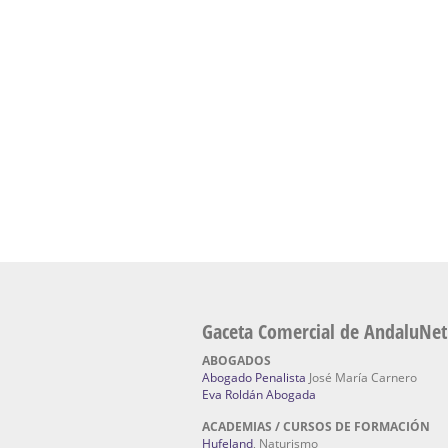
Academia En Sevilla Especializada En C
Bach
: Hufeland, escuela de naturismo.
Escuela Naturismo Sevilla | Medicina Natu
Sevilla
: Hufeland, escuela de naturismo.
Fabricación de Alta Joyería en Sevilla | Talle
reparación de joyas Sevilla:
Jocafra Joyeros.
Fabricante máquinas de lavado de coches 
coches | Instaladores boxes de lavado de co
IBERBOX 3000.
Chatarrerías | Chatarras, Metales, Residuos
El Pino
Gaceta Comercial de AndaluNet
ABOGADOS
Abogado Penalista
José María Carnero
Eva Roldán Abogada
ACADEMIAS / CURSOS DE FORMACIÓN
Hufeland
, Naturismo