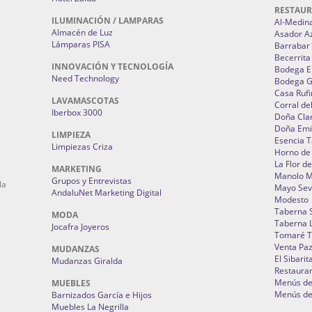
RESTAU
ILUMINACIÓN / LAMPARAS
Al-Medin
Almacén de Luz
Asador A
Lámparas PISA
Barrabar
Becerrita
INNOVACIÓN Y TECNOLOGÍA
Bodega El
Need Technology
Bodega 
Casa Rufi
LAVAMASCOTAS
Corral de
Iberbox 3000
Doña Cla
Doña Emi
LIMPIEZA
Esencia 
Limpiezas Criza
Horno de
La Flor d
MARKETING
Manolo 
Grupos y Entrevistas
la
Mayo Sevi
AndaluNet Marketing Digital
Modesto
Taberna 
MODA
Taberna L
Jocafra Joyeros
Tomaré T
Venta Pa
MUDANZAS
El Sibarit
Mudanzas Giralda
Restauran
Menús de 
MUEBLES
Menús de 
Barnizados García e Hijos
Muebles La Negrilla