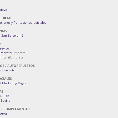
itivo
UDICIAL
aciones y Peritaciones Judiciales
NIAS
a San Bartolomé
S
Treviso
 Umbrete
(Umbrete)
Umbría
(Umbrete)
OS / AUTOREPUESTOS
 José Luis
OCIALES
 Marketing Digital
AS
ONSUR
Sevilla
S / COMPLEMENTOS
oyeros