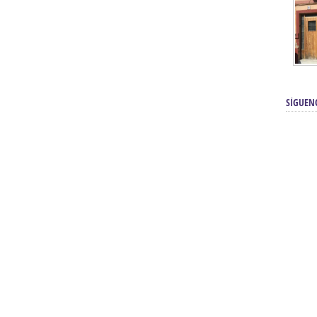
SÍGUEN
renos | Tienda Cofrade | Semana
Averías eléctricas Sevilla | Electricista 
Electricista urgente en Sevilla | Protección c
iendas Online | Posicionamiento:
Chimeneas En Sevilla | Estufas En Sevill
Comprar Neumáticos Baratos Usados, 
flexología Podal Sevilla | Curso de
En Sevilla:
Hipergoma
meopatía:
Hufeland
Tienda de muebles de cocina en el Aljar
 de Acupuntura Sevilla:
Hufeland,
Sevilla | Venta de cocinas en Sanlúcar la Ma
Posicionamiento En Buscadores Sevill
scuela de Naturopatía – Cursos
Posicionamiento Web Sevilla:
Posicionami
uropatía en Sevilla:
Hufeland.
Google.