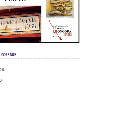
 COFRADE
026
D