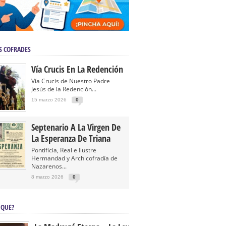
S COFRADES
Vía Crucis En La Redención
Vía Crucis de Nuestro Padre
Jesús de la Redención...
15 marzo 2026
0
Septenario A La Virgen De
La Esperanza De Triana
Pontificia, Real e Ilustre
Hermandad y Archicofradía de
Nazarenos...
8 marzo 2026
0
 QUÉ?