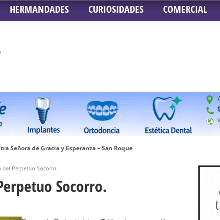
HERMANDADES
CURIOSIDADES
COMERCIAL
tra Señora de Gracia y Esperanza – San Roque
 la Concepción – Hermandad del Silencio
 del Perpetuo Socorro.
 Señor ante el paso de Nuestra Señora de la Encarnación Coronada – Herma
Perpetuo Socorro.
oder de Sevilla
n honor de María Santísima en su Soledad – San Lorenzo