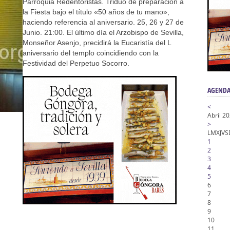
a la Virgen del Valle
Parroquia Redentoristas. Triduo de preparación a
la Fiesta bajo el título «50 años de tu mano»,
nta Angustia
haciendo referencia al aniversario. 25, 26 y 27 de
de la Salud
Junio. 21:00. El último día el Arzobispo de Sevilla,
Monseñor Asenjo, precidirá la Eucaristía del L
na Misericordia, Vía Crucis y Traslado – Siete Palabras
aniversario del templo coincidiendo con la
honor de Nuestro Padre Jesús de la Pasión
Festividad del Perpetuo Socorro.
AGENDA
<
Abril 2
>
L
M
X
J
V
S
1
2
3
4
5
6
7
8
9
10
11