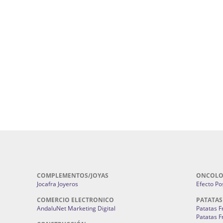
ursos De Formación En Flores De
Agencia De Diseño De Páginas Web En S
Cohetes En Sevilla | Pirotecnia Sevilla | F
ral Sevilla | Terapias Alternativas
Pirotecnia San Bartolomé.
Cerramientos En Sevilla | Cercados Met
r alta joyería Sevilla | Fabricación y
Sevilla:
Cerramientos Gordo.
Pirotecnias En Sevilla | Pirotecnia Sevi
| Fabricación centros de lavado de
Sevilla:
Pirotecnia San Bartolomé.
ches | Autolavados | Lavamascotas:
Complementos De Novia Sevilla | Ma
Complementos De Novia En Sevilla:
Bordado
 | Chatarrerías Sevilla:
Chatarreria
Instalaciones Eléctricas Sevilla | 
Instalaciones.
COMPLEMENTOS/JOYAS
ONCOLO
Jocafra Joyeros
Efecto Pos
COMERCIO ELECTRONICO
PATATAS
AndaluNet Marketing Digital
Patatas F
Patatas F