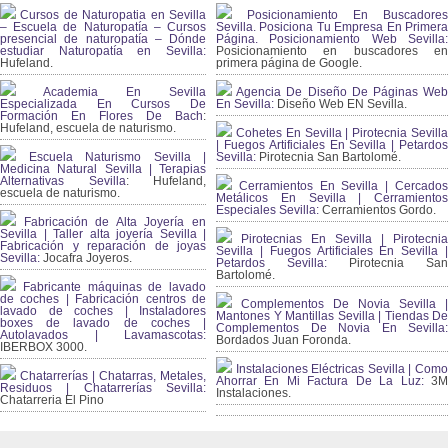
Cursos de Naturopatia en Sevilla
Posicionamiento En Buscadores
– Escuela de Naturopatía – Cursos
Sevilla. Posiciona Tu Empresa En Primera
presencial de naturopatía – Dónde
Página. Posicionamiento Web Sevilla:
estudiar Naturopatía en Sevilla:
Posicionamiento en buscadores en
Hufeland.
primera página de Google.
Academia En Sevilla
Agencia De Diseño De Páginas Web
Especializada En Cursos De
En Sevilla:
Diseño Web EN Sevilla.
Formación En Flores De Bach
:
Hufeland, escuela de naturismo.
Cohetes En Sevilla | Pirotecnia Sevilla
| Fuegos Artificiales En Sevilla | Petardos
Escuela Naturismo Sevilla |
Sevilla:
Pirotecnia San Bartolomé.
Medicina Natural Sevilla | Terapias
Alternativas Sevilla
: Hufeland,
Cerramientos En Sevilla | Cercados
escuela de naturismo.
Metálicos En Sevilla | Cerramientos
Especiales Sevilla:
Cerramientos Gordo.
Fabricación de Alta Joyería en
Sevilla | Taller alta joyería Sevilla |
Pirotecnias En Sevilla | Pirotecnia
Fabricación y reparación de joyas
Sevilla | Fuegos Artificiales En Sevilla |
Sevilla:
Jocafra Joyeros.
Petardos Sevilla:
Pirotecnia San
Bartolomé.
Fabricante máquinas de lavado
de coches | Fabricación centros de
Complementos De Novia Sevilla |
lavado de coches | Instaladores
Mantones Y Mantillas Sevilla | Tiendas De
boxes de lavado de coches |
Complementos De Novia En Sevilla:
Autolavados | Lavamascotas:
Bordados Juan Foronda.
IBERBOX 3000.
Instalaciones Eléctricas Sevilla | Como
Chatarrerías | Chatarras, Metales,
Ahorrar En Mi Factura De La Luz:
3
Residuos | Chatarrerías Sevilla:
Instalaciones.
Chatarreria El Pino