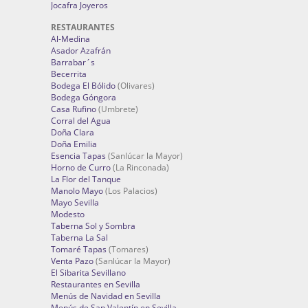
Jocafra Joyeros
RESTAURANTES
Al-Medina
Asador Azafrán
Barrabar´s
Becerrita
Bodega El Bólido
(Olivares)
Bodega Góngora
Casa Rufino
(Umbrete)
Corral del Agua
Doña Clara
Doña Emilia
Esencia Tapas
(Sanlúcar la Mayor)
Horno de Curro
(La Rinconada)
La Flor del Tanque
Manolo Mayo
(Los Palacios)
Mayo Sevilla
Modesto
Taberna Sol y Sombra
Taberna La Sal
Tomaré Tapas
(Tomares)
Venta Pazo
(Sanlúcar la Mayor)
El Sibarita Sevillano
Restaurantes en Sevilla
Menús de Navidad en Sevilla
Menús de San Valentín en Sevilla