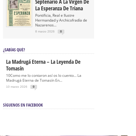
Septenario A La Virgen De
La Esperanza De Triana
Pontificia, Real e Ilustre
Hermandad y Archicofradía de
Nazarenos...
8 marzo 2026
0
¿SABÍAS QUÉ?
La Madrugá Eterna – La Leyenda De
Tomasín
10Como me lo contaron así os lo cuento… La
Madrugá Eterna de Tomasín En...
10 marzo 2026
0
SÍGUENOS EN FACEBOOK