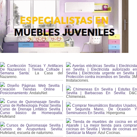
Confección Túnicas Y Antifaces
Averías eléctricas Sevilla | Electricista
De Nazarenos | Tienda Cofrade |
en Sevilla | Electricista autorizado en
Semana Santa:
La Casa del
Sevilla | Electricista urgente en Sevilla |
Nazareno.
Protección contra incendios en Sevilla:
3
Instalaciones.
Diseño Páginas Web Sevilla |
Creación Tiendas Online |
Chimeneas En Sevilla | Estufas En
Posicionamiento:
AndaluNet
Sevilla | Barbacoas En Sevilla:
D&
Chimeneas.
Curso de Quiromasaje Sevilla |
Curso de Reflexología Podal Sevilla |
Comprar Neumáticos Baratos Usados,
Curso de Drenaje Linfático Sevilla |
De Segunda Mano, De Ocasión Y
Curso básico de Homeopatía:
Seminuevos En Sevilla:
Hipergoma
Hufeland
Tienda de muebles de cocina en el
Cursos de Quiromasaje Sevilla |
Aljarafe | La mejor tienda para comprar
Cursos de Acupuntura Sevilla:
cocinas en Sevilla | Venta de cocinas en
Hufeland, escuela de naturismo.
Sanlúcar la Mayor:
Azul Cocinas.