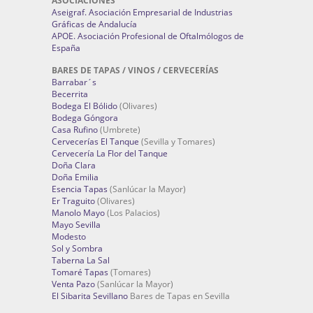
ASOCIACIONES
Aseigraf. Asociación Empresarial de Industrias
Gráficas de Andalucía
APOE. Asociación Profesional de Oftalmólogos de
España
BARES DE TAPAS / VINOS / CERVECERÍAS
Barrabar´s
Becerrita
Bodega El Bólido
(Olivares)
Bodega Góngora
Casa Rufino
(Umbrete)
Cervecerías El Tanque
(Sevilla y Tomares)
Cervecería La Flor del Tanque
Doña Clara
Doña Emilia
Esencia Tapas
(Sanlúcar la Mayor)
Er Traguito
(Olivares)
Manolo Mayo
(Los Palacios)
Mayo Sevilla
Modesto
Sol y Sombra
Taberna La Sal
Tomaré Tapas
(Tomares)
Venta Pazo
(Sanlúcar la Mayor)
El Sibarita Sevillano
Bares de Tapas en Sevilla