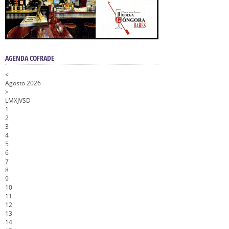
AGENDA COFRADE
<
Agosto 2026
>
L
M
X
J
V
S
D
1
2
3
4
5
6
7
8
9
10
11
12
13
14