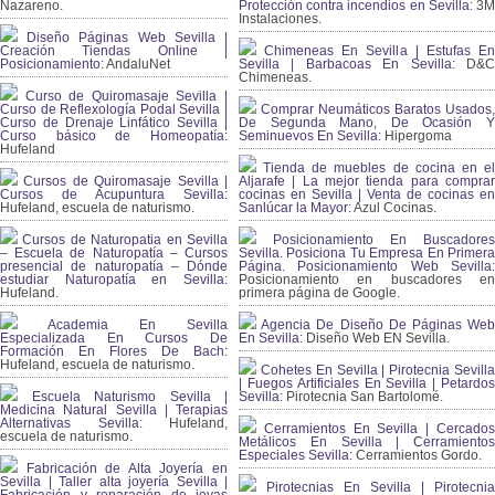
Nazareno.
Protección contra incendios en Sevilla:
3
Instalaciones.
Diseño Páginas Web Sevilla |
Creación Tiendas Online |
Chimeneas En Sevilla | Estufas En
Posicionamiento:
AndaluNet
Sevilla | Barbacoas En Sevilla:
D&
Chimeneas.
Curso de Quiromasaje Sevilla |
Curso de Reflexología Podal Sevilla |
Comprar Neumáticos Baratos Usados,
Curso de Drenaje Linfático Sevilla |
De Segunda Mano, De Ocasión Y
Curso básico de Homeopatía:
Seminuevos En Sevilla:
Hipergoma
Hufeland
Tienda de muebles de cocina en el
Cursos de Quiromasaje Sevilla |
Aljarafe | La mejor tienda para comprar
Cursos de Acupuntura Sevilla:
cocinas en Sevilla | Venta de cocinas en
Hufeland, escuela de naturismo.
Sanlúcar la Mayor:
Azul Cocinas.
Cursos de Naturopatia en Sevilla
Posicionamiento En Buscadores
– Escuela de Naturopatía – Cursos
Sevilla. Posiciona Tu Empresa En Primera
presencial de naturopatía – Dónde
Página. Posicionamiento Web Sevilla:
estudiar Naturopatía en Sevilla:
Posicionamiento en buscadores en
Hufeland.
primera página de Google.
Academia En Sevilla
Agencia De Diseño De Páginas Web
Especializada En Cursos De
En Sevilla:
Diseño Web EN Sevilla.
Formación En Flores De Bach
:
Hufeland, escuela de naturismo.
Cohetes En Sevilla | Pirotecnia Sevilla
| Fuegos Artificiales En Sevilla | Petardos
Escuela Naturismo Sevilla |
Sevilla:
Pirotecnia San Bartolomé.
Medicina Natural Sevilla | Terapias
Alternativas Sevilla
: Hufeland,
Cerramientos En Sevilla | Cercados
escuela de naturismo.
Metálicos En Sevilla | Cerramientos
Especiales Sevilla:
Cerramientos Gordo.
Fabricación de Alta Joyería en
Sevilla | Taller alta joyería Sevilla |
Pirotecnias En Sevilla | Pirotecnia