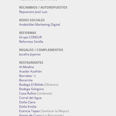
RECAMBIOS / AUTOREPUESTOS
Repuestos José Luis
REDES SOCIALES
AndaluNet Marketing Digital
REFORMAS
Grupo CONSUR
Reformas Sevilla
REGALOS / COMPLEMENTOS
Jocafra Joyeros
RESTAURANTES
Al-Medina
Asador Azafrán
Barrabar´s
Becerrita
Bodega El Bólido
(Olivares)
Bodega Góngora
Casa Rufino
(Umbrete)
Corral del Agua
Doña Clara
Doña Emilia
Esencia Tapas
(Sanlúcar la Mayor)
Horno de Curro
(La Rinconada)