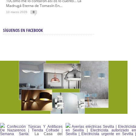
10Como me lo contaron así os lo cuento… La
Madrugá Eterna de Tomasín En...
10 marzo 2026
0
SÍGUENOS EN FACEBOOK
Confección Túnicas Y Antifaces
Averías eléctricas Sevilla | Electricista
De Nazarenos | Tienda Cofrade |
en Sevilla | Electricista autorizado en
Semana Santa:
La Casa del
Sevilla | Electricista urgente en Sevilla |