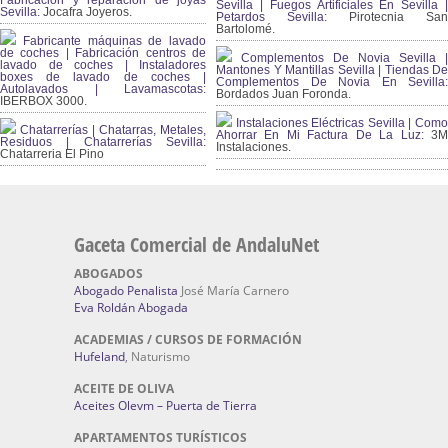
Fabricación y reparación de joyas
Sevilla | Fuegos Artificiales En Sevilla |
Sevilla:
Jocafra Joyeros.
Petardos Sevilla:
Pirotecnia San
Bartolomé.
Fabricante máquinas de lavado
de coches | Fabricación centros de
Complementos De Novia Sevilla |
lavado de coches | Instaladores
Mantones Y Mantillas Sevilla | Tiendas De
boxes de lavado de coches |
Complementos De Novia En Sevilla:
Autolavados | Lavamascotas:
Bordados Juan Foronda.
IBERBOX 3000.
Instalaciones Eléctricas Sevilla | Como
Chatarrerías | Chatarras, Metales,
Ahorrar En Mi Factura De La Luz:
3
Residuos | Chatarrerías Sevilla:
Instalaciones.
Chatarreria El Pino
Gaceta Comercial de AndaluNet
ABOGADOS
Abogado Penalista
José María Carnero
Eva Roldán Abogada
ACADEMIAS / CURSOS DE FORMACIÓN
Hufeland
, Naturismo
ACEITE DE OLIVA
Aceites Olevm – Puerta de Tierra
APARTAMENTOS TURÍSTICOS