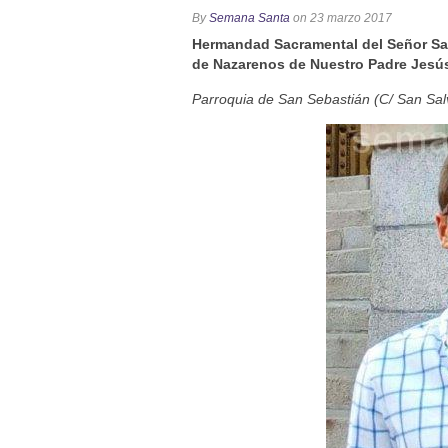
Función Principal de Instituto 
By
Semana Santa
on 23 marzo 2017
Besapié y Besamano en la Qui
Hermandad Sacramental del Señor San
Gitanos: Besamanos del Señor 
de Nazarenos de Nuestro Padre Jesús 
Besamanos del Señor de la Divi
Parroquia de San Sebastián (C/ San Sal
Solemne y devoto Besapiés en 