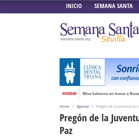
INICIO
SEMANA SANTA
NOVEDAD
Misa Solemne en honor a Nues
Solemne Triduo a la Virgen de
Home
>
Agenda
>
Pregón de la Juventud en 
Función de la Anunciación del
Pregón de la Juvent
Besamanos al Señor del Gran P
Paz
Solemne y devoto Besamanos e