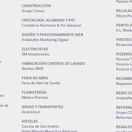
Patatas F
CONSTRUCCIÓN
Grupo Consur
PELUCAS
Efecto Pos
CRISTALERÍA, ALUMINIO Y PVC
Cristaleria Aluminios & Pvc Glasysur
PERITO J
A.L. Medi
DISEÑO Y POSICIONAMIENTO WEB
AndaluNet Marketing Digital
PIROTEC
Pirotecni
ELECTRICISTAS
3M Instalaciones
PIZZERÍA
Pizzería 
A
FABRICACIÓN CENTROS DE LAVADO
Pizzería
Iberbox 3000
Pizzería 
FERIA DE ABRIL
RECAMBI
Feria de Abril de Sevilla
Repuestos
FLORISTERÍAS
REDES S
ias
Melero Floristas
AndaluNet
os de
GRUAS Y TRANSPORTES
REFORM
Grutransur
Grupo C
Reformas 
HOTELES
Casona de San Andrés
REGALO
Hotel Manolo Mayo (Los Palacios)
Jocafra J