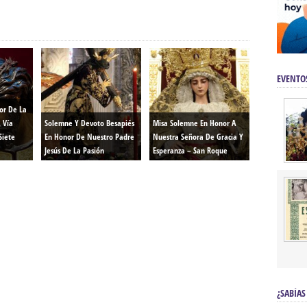
EVENTO
or De La
, Vía
Solemne Y Devoto Besapiés
Misa Solemne En Honor A
Siete
En Honor De Nuestro Padre
Nuestra Señora De Gracia Y
Jesús De La Pasión
Esperanza – San Roque
¿SABÍAS