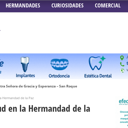
HERMANDADES
CURIOSIDADES
COMERCIAL
tra Señora de Gracia y Esperanza – San Roque
 la Concepción – Hermandad del Silencio
la Hermandad de la Paz
 Señor ante el paso de Nuestra Señora de la Encarnación Coronada – Herma
ud en la Hermandad de la
oder de Sevilla
n honor de María Santísima en su Soledad – San Lorenzo