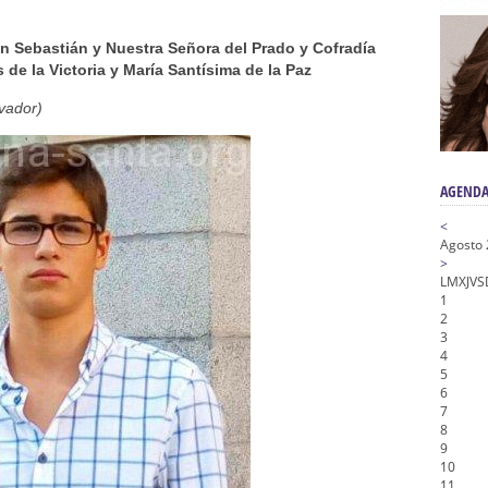
a la Virgen del Valle
nta Angustia
 Sebastián y Nuestra Señora del Prado y Cofradía
de la Salud
de la Victoria y María Santísima de la Paz
na Misericordia, Vía Crucis y Traslado – Siete Palabras
vador)
honor de Nuestro Padre Jesús de la Pasión
AGENDA
<
Agosto
>
L
M
X
J
V
S
1
2
3
4
5
6
7
8
9
10
11