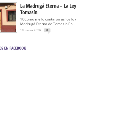
La Madrugá Eterna – La Leyenda De
Tomasín
10Como me lo contaron así os lo cuento… La
Madrugá Eterna de Tomasín En...
10 marzo 2026
0
OS EN FACEBOOK
en Sevilla | Electricista autorizado en Sevilla |
ontra incendios en Sevilla:
3M Instalaciones.
a | Barbacoas En Sevilla:
D&C Chimeneas.
De Segunda Mano, De Ocasión Y Seminuevos
afe | La mejor tienda para comprar cocinas en
yor:
Azul Cocinas.
a. Posiciona Tu Empresa En Primera Página.
ento en buscadores en primera página de