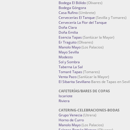
Bodega El Bólido
(Olivares)
Bodega Góngora
Casa Rufino
(Umbrete)
Cervecerías El Tanque
(Sevilla y Tomares)
Cervecería La Flor del Tanque
Doña Clara
Doña Emilia
Esencia Tapas
(Sanlúcar la Mayor)
Er Traguito
(Olivares)
Manolo Mayo
(Los Palacios)
Mayo Sevilla
Modesto
Sol y Sombra
Taberna La Sal
Tomaré Tapas
(Tomares)
Venta Pazo
(Sanlúcar la Mayor)
El Sibarita Sevillano
Bares de Tapas en Sevil
CAFETERÍAS/BARES DE COPAS
Iscariote
Riviera
CATERING-CELEBRACIONES-BODAS
Grupo Venecia
(Utrera)
Horno de Curro
Manolo Mayo
(Los Palacios)
Salones Román Mateos
(Olivares)