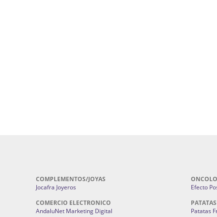
uropatía en Sevilla:
Hufeland.
Google.
ursos De Formación En Flores De
Agencia De Diseño De Páginas Web En S
Cohetes En Sevilla | Pirotecnia Sevilla | F
ral Sevilla | Terapias Alternativas
Pirotecnia San Bartolomé.
Cerramientos En Sevilla | Cercados Met
r alta joyería Sevilla | Fabricación y
Sevilla:
Cerramientos Gordo.
Pirotecnias En Sevilla | Pirotecnia Sevi
| Fabricación centros de lavado de
Sevilla:
Pirotecnia San Bartolomé.
ches | Autolavados | Lavamascotas:
Complementos De Novia Sevilla | Ma
Complementos De Novia En Sevilla:
Bordado
 | Chatarrerías Sevilla:
Chatarreria
Instalaciones Eléctricas Sevilla | 
Instalaciones.
COMPLEMENTOS/JOYAS
ONCOLO
Jocafra Joyeros
Efecto Pos
COMERCIO ELECTRONICO
PATATAS
AndaluNet Marketing Digital
Patatas F