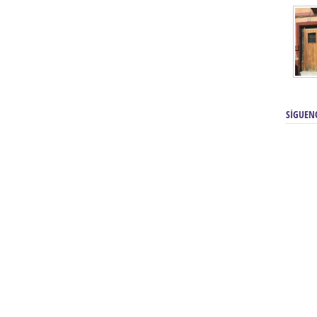
SÍGUEN
renos | Tienda Cofrade | Semana
Averías eléctricas Sevilla | Electricista 
Electricista urgente en Sevilla | Protección c
iendas Online | Posicionamiento:
Chimeneas En Sevilla | Estufas En Sevill
Comprar Neumáticos Baratos Usados, 
flexología Podal Sevilla | Curso de
En Sevilla:
Hipergoma
meopatía:
Hufeland
Tienda de muebles de cocina en el Aljar
 de Acupuntura Sevilla:
Hufeland,
Sevilla | Venta de cocinas en Sanlúcar la Ma
Posicionamiento En Buscadores Sevill
scuela de Naturopatía – Cursos
Posicionamiento Web Sevilla:
Posicionami