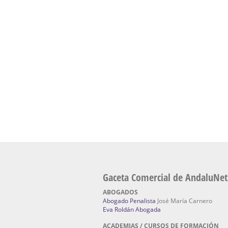
presencial de naturopatía – Dónde estudiar Nat
Academia En Sevilla Especializada En C
Bach
: Hufeland, escuela de naturismo.
Escuela Naturismo Sevilla | Medicina Natu
Sevilla
: Hufeland, escuela de naturismo.
Fabricación de Alta Joyería en Sevilla | Talle
reparación de joyas Sevilla:
Jocafra Joyeros.
Fabricante máquinas de lavado de coches 
coches | Instaladores boxes de lavado de co
IBERBOX 3000.
Chatarrerías | Chatarras, Metales, Residuos
El Pino
Gaceta Comercial de AndaluNet
ABOGADOS
Abogado Penalista
José María Carnero
Eva Roldán Abogada
ACADEMIAS / CURSOS DE FORMACIÓN