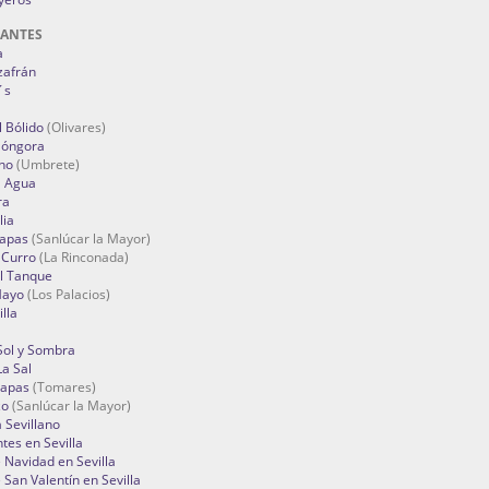
RANTES
a
zafrán
´s
 Bólido
(Olivares)
Góngora
no
(Umbrete)
l Agua
ra
lia
Tapas
(Sanlúcar la Mayor)
 Curro
(La Rinconada)
el Tanque
Mayo
(Los Palacios)
lla
Sol y Sombra
a Sal
apas
(Tomares)
zo
(Sanlúcar la Mayor)
a Sevillano
tes en Sevilla
Navidad en Sevilla
San Valentín en Sevilla