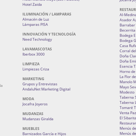
Hotel Zaida
RESTAU
ILUMINACIÓN / LAMPARAS
Al-Medin
Almacén de Luz
Asador A
Lámparas PISA
Barrabar
Becerrita
INNOVACIÓN Y TECNOLOGÍA
Bodega El
Need Technology
Bodega 
Casa Rufi
LAVAMASCOTAS
Corral de
Iberbox 3000
Doña Cla
Doña Emi
LIMPIEZA
Esencia 
Limpiezas Criza
Horno de
La Flor d
MARKETING
Manolo 
Grupos y Entrevistas
la
Mayo Sevi
AndaluNet Marketing Digital
Modesto
Taberna 
MODA
Taberna L
Jocafra Joyeros
Tomaré T
Venta Pa
MUDANZAS
El Sibarit
Mudanzas Giralda
Restauran
Menús de 
MUEBLES
Menús de 
Barnizados García e Hijos