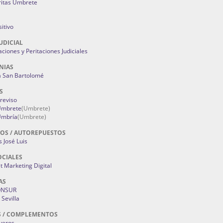
ritas Umbrete
itivo
UDICIAL
aciones y Peritaciones Judiciales
NIAS
a San Bartolomé
S
Treviso
 Umbrete
(Umbrete)
Umbría
(Umbrete)
OS / AUTOREPUESTOS
 José Luis
OCIALES
 Marketing Digital
AS
ONSUR
Sevilla
S / COMPLEMENTOS
oyeros