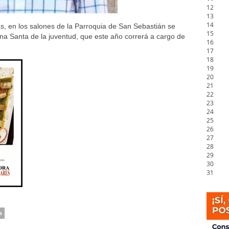
12
13
14
as, en los salones de la Parroquia de San Sebastián se
15
na Santa de la juventud, que este año correrá a cargo de
16
17
18
19
20
21
22
23
24
25
26
27
28
29
30
31
n