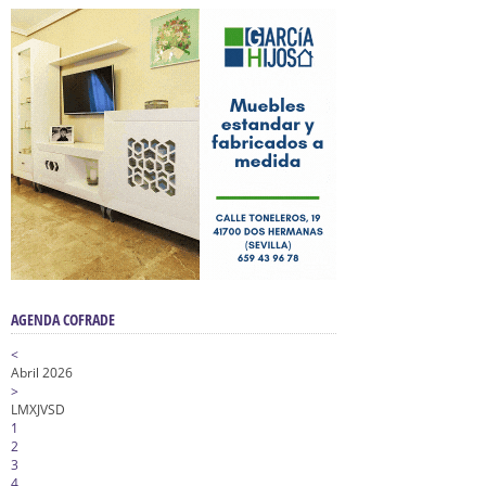
AGENDA COFRADE
<
Abril 2026
>
L
M
X
J
V
S
D
1
2
3
4