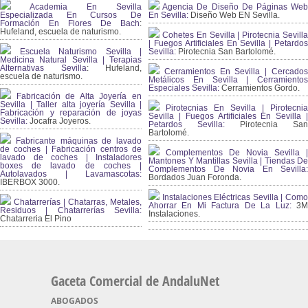
Academia En Sevilla
Agencia De Diseño De Páginas Web
Especializada En Cursos De
En Sevilla:
Diseño Web EN Sevilla.
Formación En Flores De Bach
:
Hufeland, escuela de naturismo.
Cohetes En Sevilla | Pirotecnia Sevilla
| Fuegos Artificiales En Sevilla | Petardos
Escuela Naturismo Sevilla |
Sevilla:
Pirotecnia San Bartolomé.
Medicina Natural Sevilla | Terapias
Alternativas Sevilla
: Hufeland,
Cerramientos En Sevilla | Cercados
escuela de naturismo.
Metálicos En Sevilla | Cerramientos
Especiales Sevilla:
Cerramientos Gordo.
Fabricación de Alta Joyería en
Sevilla | Taller alta joyería Sevilla |
Pirotecnias En Sevilla | Pirotecnia
Fabricación y reparación de joyas
Sevilla | Fuegos Artificiales En Sevilla |
Sevilla:
Jocafra Joyeros.
Petardos Sevilla:
Pirotecnia San
Bartolomé.
Fabricante máquinas de lavado
de coches | Fabricación centros de
Complementos De Novia Sevilla |
lavado de coches | Instaladores
Mantones Y Mantillas Sevilla | Tiendas De
boxes de lavado de coches |
Complementos De Novia En Sevilla:
Autolavados | Lavamascotas:
Bordados Juan Foronda.
IBERBOX 3000.
Instalaciones Eléctricas Sevilla | Como
Chatarrerías | Chatarras, Metales,
Ahorrar En Mi Factura De La Luz:
3
Residuos | Chatarrerías Sevilla:
Instalaciones.
Chatarreria El Pino
Gaceta Comercial de AndaluNet
ABOGADOS