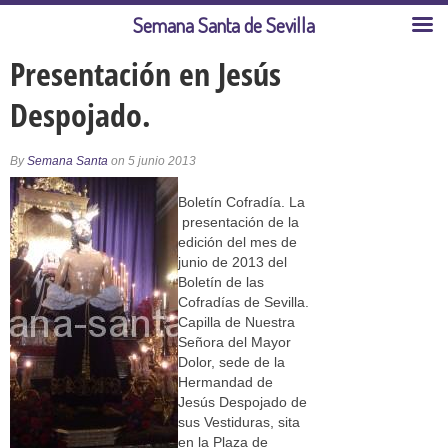
Semana Santa de Sevilla
Presentación en Jesús
Despojado.
By
Semana Santa
on 5 junio 2013
Boletín Cofradía. La
presentación de la
edición del mes de
junio de 2013 del
Boletín de las
Cofradías de Sevilla.
Capilla de Nuestra
Señora del Mayor
Dolor, sede de la
Hermandad de
Jesús Despojado de
sus Vestiduras, sita
en la Plaza de