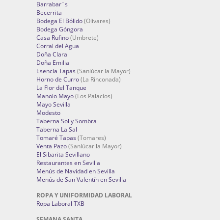
Barrabar´s
Becerrita
Bodega El Bólido
(Olivares)
Bodega Góngora
Casa Rufino
(Umbrete)
Corral del Agua
Doña Clara
Doña Emilia
Esencia Tapas
(Sanlúcar la Mayor)
Horno de Curro
(La Rinconada)
La Flor del Tanque
Manolo Mayo
(Los Palacios)
Mayo Sevilla
Modesto
Taberna Sol y Sombra
Taberna La Sal
Tomaré Tapas
(Tomares)
Venta Pazo
(Sanlúcar la Mayor)
El Sibarita Sevillano
Restaurantes en Sevilla
Menús de Navidad en Sevilla
Menús de San Valentín en Sevilla
ROPA Y UNIFORMIDAD LABORAL
Ropa Laboral TXB
SEMANA SANTA