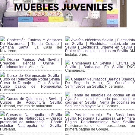
Confección Túnicas Y Antifaces
Averías eléctricas Sevilla | Electricista
De Nazarenos | Tienda Cofrade |
en Sevilla | Electricista autorizado en
Semana Santa:
La Casa del
Sevilla | Electricista urgente en Sevilla |
Nazareno.
Protección contra incendios en Sevilla:
3
Instalaciones.
Diseño Páginas Web Sevilla |
Creación Tiendas Online |
Chimeneas En Sevilla | Estufas En
Posicionamiento:
AndaluNet
Sevilla | Barbacoas En Sevilla:
D&
Chimeneas.
Curso de Quiromasaje Sevilla |
Curso de Reflexología Podal Sevilla |
Comprar Neumáticos Baratos Usados,
Curso de Drenaje Linfático Sevilla |
De Segunda Mano, De Ocasión Y
Curso básico de Homeopatía:
Seminuevos En Sevilla:
Hipergoma
Hufeland
Tienda de muebles de cocina en el
Cursos de Quiromasaje Sevilla |
Aljarafe | La mejor tienda para comprar
Cursos de Acupuntura Sevilla:
cocinas en Sevilla | Venta de cocinas en
Hufeland, escuela de naturismo.
Sanlúcar la Mayor:
Azul Cocinas.
Cursos de Naturopatia en Sevilla
Posicionamiento En Buscadores
– Escuela de Naturopatía – Cursos
Sevilla. Posiciona Tu Empresa En Primera
presencial de naturopatía – Dónde
Página. Posicionamiento Web Sevilla:
estudiar Naturopatía en Sevilla:
Posicionamiento en buscadores en
Hufeland.
primera página de Google.