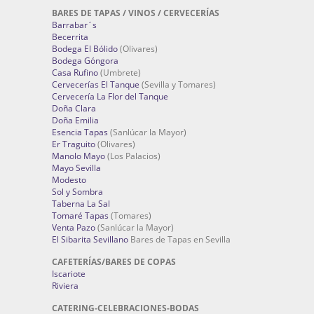
BARES DE TAPAS / VINOS / CERVECERÍAS
Barrabar´s
Becerrita
Bodega El Bólido
(Olivares)
Bodega Góngora
Casa Rufino
(Umbrete)
Cervecerías El Tanque
(Sevilla y Tomares)
Cervecería La Flor del Tanque
Doña Clara
Doña Emilia
Esencia Tapas
(Sanlúcar la Mayor)
Er Traguito
(Olivares)
Manolo Mayo
(Los Palacios)
Mayo Sevilla
Modesto
Sol y Sombra
Taberna La Sal
Tomaré Tapas
(Tomares)
Venta Pazo
(Sanlúcar la Mayor)
El Sibarita Sevillano
Bares de Tapas en Sevilla
CAFETERÍAS/BARES DE COPAS
Iscariote
Riviera
CATERING-CELEBRACIONES-BODAS