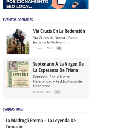
EVENTOS COFRADES
Vía Crucis En La Redención
Vía Crucis de Nuestro Padre
Jesús de la Redención...
15 marzo 2026
0
Septenario A La Virgen De
La Esperanza De Triana
Pontificia, Real e Ilustre
Hermandad y Archicofradía de
Nazarenos...
8 marzo 2026
0
¿SABÍAS QUÉ?
La Madrugá Eterna – La Leyenda De
Tomasín