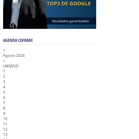
AGENDA COFRADE
<
Agosto 2026
>
L
M
X
J
V
S
D
1
2
3
4
5
6
7
8
9
10
11
12
13