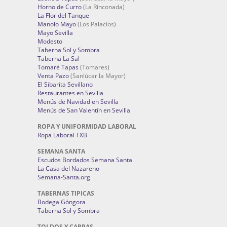
Horno de Curro
(La Rinconada)
La Flor del Tanque
Manolo Mayo
(Los Palacios)
Mayo Sevilla
Modesto
Taberna Sol y Sombra
Taberna La Sal
Tomaré Tapas
(Tomares)
Venta Pazo
(Sanlúcar la Mayor)
El Sibarita Sevillano
Restaurantes en Sevilla
Menús de Navidad en Sevilla
Menús de San Valentín en Sevilla
ROPA Y UNIFORMIDAD LABORAL
Ropa Laboral TXB
SEMANA SANTA
Escudos Bordados Semana Santa
La Casa del Nazareno
Semana-Santa.org
TABERNAS TIPICAS
Bodega Góngora
Taberna Sol y Sombra
TOLDOS Y CARPAS