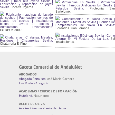
Sevilla | Taller alta joyería Sevilla |
Pirotecnias En Sevilla | Pirotecnia
Fabricación y reparación de joyas
Sevilla | Fuegos Artificiales En Sevilla |
Sevilla:
Jocafra Joyeros.
Petardos Sevilla:
Pirotecnia San
Bartolomé.
Fabricante máquinas de lavado
de coches | Fabricación centros de
Complementos De Novia Sevilla |
lavado de coches | Instaladores
Mantones Y Mantillas Sevilla | Tiendas De
boxes de lavado de coches |
Complementos De Novia En Sevilla:
Autolavados | Lavamascotas:
Bordados Juan Foronda.
IBERBOX 3000.
Instalaciones Eléctricas Sevilla | Como
Chatarrerías | Chatarras, Metales,
Ahorrar En Mi Factura De La Luz:
3
Residuos | Chatarrerías Sevilla:
Instalaciones.
Chatarreria El Pino
Gaceta Comercial de AndaluNet
ABOGADOS
Abogado Penalista
José María Carnero
Eva Roldán Abogada
ACADEMIAS / CURSOS DE FORMACIÓN
Hufeland
, Naturismo
ACEITE DE OLIVA
Aceites Olevm – Puerta de Tierra