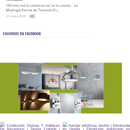
10Como me lo contaron así os lo cuento… La
Madrugá Eterna de Tomasín En...
10 marzo 2026
0
SÍGUENOS EN FACEBOOK
Confección Túnicas Y Antifaces
Averías eléctricas Sevilla | Electricista
De Nazarenos | Tienda Cofrade |
en Sevilla | Electricista autorizado en