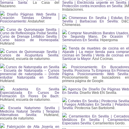
Semana Santa:
La Casa del
Sevilla | Electricista urgente en Sevilla |
Nazareno.
Protección contra incendios en Sevilla:
3
Instalaciones.
Diseño Páginas Web Sevilla |
Creación Tiendas Online |
Chimeneas En Sevilla | Estufas En
Posicionamiento:
AndaluNet
Sevilla | Barbacoas En Sevilla:
D&
Chimeneas.
Curso de Quiromasaje Sevilla |
Curso de Reflexología Podal Sevilla |
Comprar Neumáticos Baratos Usados,
Curso de Drenaje Linfático Sevilla |
De Segunda Mano, De Ocasión Y
Curso básico de Homeopatía:
Seminuevos En Sevilla:
Hipergoma
Hufeland
Tienda de muebles de cocina en el
Cursos de Quiromasaje Sevilla |
Aljarafe | La mejor tienda para comprar
Cursos de Acupuntura Sevilla:
cocinas en Sevilla | Venta de cocinas en
Hufeland, escuela de naturismo.
Sanlúcar la Mayor:
Azul Cocinas.
Cursos de Naturopatia en Sevilla
Posicionamiento En Buscadores
– Escuela de Naturopatía – Cursos
Sevilla. Posiciona Tu Empresa En Primera
presencial de naturopatía – Dónde
Página. Posicionamiento Web Sevilla:
estudiar Naturopatía en Sevilla:
Posicionamiento en buscadores en
Hufeland.
primera página de Google.
Academia En Sevilla
Agencia De Diseño De Páginas Web
Especializada En Cursos De
En Sevilla:
Diseño Web EN Sevilla.
Formación En Flores De Bach
:
Hufeland, escuela de naturismo.
Cohetes En Sevilla | Pirotecnia Sevilla
| Fuegos Artificiales En Sevilla | Petardos
Escuela Naturismo Sevilla |
Sevilla:
Pirotecnia San Bartolomé.
Medicina Natural Sevilla | Terapias
Alternativas Sevilla
: Hufeland,
Cerramientos En Sevilla | Cercados
escuela de naturismo.
Metálicos En Sevilla | Cerramientos
Especiales Sevilla:
Cerramientos Gordo.
Fabricación de Alta Joyería en