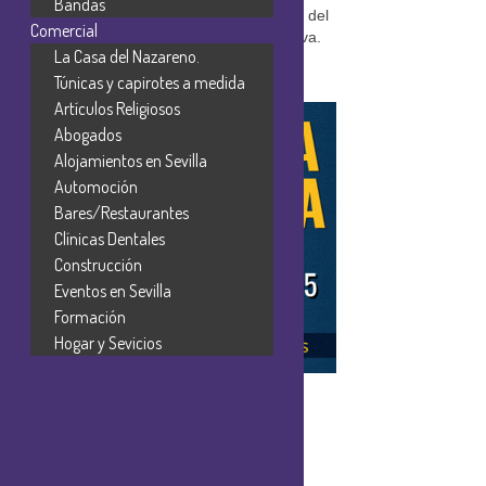
Bandas
Dalp
, terminando con Exposición Solemne del
Comercial
Santísimo Sacramento, Bendición y Reserva.
La Casa del Nazareno.
Túnicas y capirotes a medida
Artículos Religiosos
Abogados
Alojamientos en Sevilla
Automoción
Bares/Restaurantes
Clínicas Dentales
Construcción
Eventos en Sevilla
Formación
Hogar y Sevicios
buena muerte
destacado
inicio
Los Estudiantes
quinario