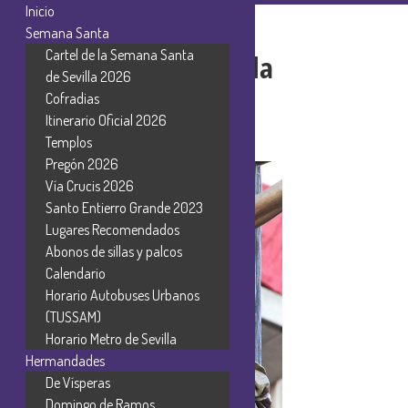
Inicio
Semana Santa
Cartel de la Semana Santa
Quinario al Cristo de la
de Sevilla 2026
Buena Muerte
Cofradias
Itinerario Oficial 2026
Templos
By
Semana Santa
on 11 marzo 2022
Pregón 2026
Vía Crucis 2026
Santo Entierro Grande 2023
Lugares Recomendados
Abonos de sillas y palcos
Calendario
Horario Autobuses Urbanos
(TUSSAM)
Horario Metro de Sevilla
Hermandades
De Vísperas
Domingo de Ramos