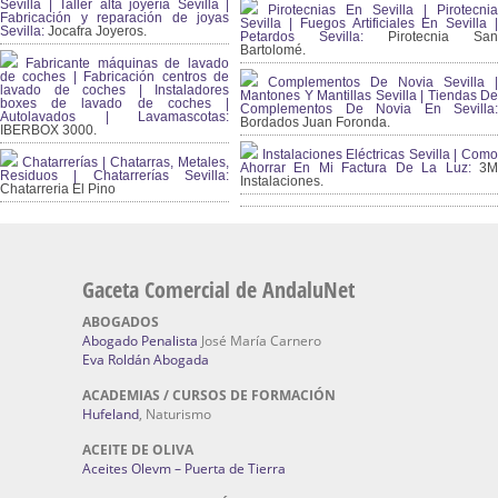
Sevilla | Taller alta joyería Sevilla |
Pirotecnias En Sevilla | Pirotecnia
Fabricación y reparación de joyas
Sevilla | Fuegos Artificiales En Sevilla |
Sevilla:
Jocafra Joyeros.
Petardos Sevilla:
Pirotecnia San
Bartolomé.
Fabricante máquinas de lavado
de coches | Fabricación centros de
Complementos De Novia Sevilla |
lavado de coches | Instaladores
Mantones Y Mantillas Sevilla | Tiendas De
boxes de lavado de coches |
Complementos De Novia En Sevilla:
Autolavados | Lavamascotas:
Bordados Juan Foronda.
IBERBOX 3000.
Instalaciones Eléctricas Sevilla | Como
Chatarrerías | Chatarras, Metales,
Ahorrar En Mi Factura De La Luz:
3
Residuos | Chatarrerías Sevilla:
Instalaciones.
Chatarreria El Pino
Gaceta Comercial de AndaluNet
ABOGADOS
Abogado Penalista
José María Carnero
Eva Roldán Abogada
ACADEMIAS / CURSOS DE FORMACIÓN
Hufeland
, Naturismo
ACEITE DE OLIVA
Aceites Olevm – Puerta de Tierra