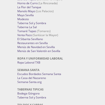
Horno de Curro
(La Rinconada)
La Flor del Tanque
Manolo Mayo
(Los Palacios)
Mayo Sevilla
Modesto
Taberna Sol y Sombra
Taberna La Sal
Tomaré Tapas
(Tomares)
Venta Pazo
(Sanlúcar la Mayor)
El Sibarita Sevillano
Restaurantes en Sevilla
Menús de Navidad en Sevilla
Menús de San Valentín en Sevilla
ROPA Y UNIFORMIDAD LABORAL
Ropa Laboral TXB
SEMANA SANTA
Escudos Bordados Semana Santa
La Casa del Nazareno
Semana-Santa.org
TABERNAS TIPICAS
Bodega Góngora
Taberna Sol y Sombra
TOLDOS Y CARPAS