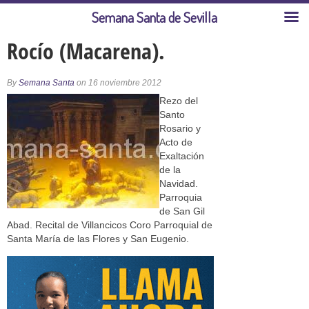
Semana Santa de Sevilla
Rocío (Macarena).
By
Semana Santa
on 16 noviembre 2012
Rezo del
Santo
Rosario y
Acto de
Exaltación
de la
Navidad.
Parroquia
de San Gil
Abad. Recital de Villancicos Coro Parroquial de
Santa María de las Flores y San Eugenio.