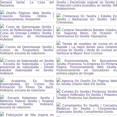
Semana Santa:
La Casa del
Sevilla | Electricista urgente en Sevilla |
Nazareno.
Protección contra incendios en Sevilla:
3
Instalaciones.
Diseño Páginas Web Sevilla |
Creación Tiendas Online |
Chimeneas En Sevilla | Estufas En
Posicionamiento:
AndaluNet
Sevilla | Barbacoas En Sevilla:
D&
Chimeneas.
Curso de Quiromasaje Sevilla |
Curso de Reflexología Podal Sevilla |
Comprar Neumáticos Baratos Usados,
Curso de Drenaje Linfático Sevilla |
De Segunda Mano, De Ocasión Y
Curso básico de Homeopatía:
Seminuevos En Sevilla:
Hipergoma
Hufeland
Tienda de muebles de cocina en el
Cursos de Quiromasaje Sevilla |
Aljarafe | La mejor tienda para comprar
Cursos de Acupuntura Sevilla:
cocinas en Sevilla | Venta de cocinas en
Hufeland, escuela de naturismo.
Sanlúcar la Mayor:
Azul Cocinas.
Cursos de Naturopatia en Sevilla
Posicionamiento En Buscadores
– Escuela de Naturopatía – Cursos
Sevilla. Posiciona Tu Empresa En Primera
presencial de naturopatía – Dónde
Página. Posicionamiento Web Sevilla:
estudiar Naturopatía en Sevilla:
Posicionamiento en buscadores en
Hufeland.
primera página de Google.
Academia En Sevilla
Agencia De Diseño De Páginas Web
Especializada En Cursos De
En Sevilla:
Diseño Web EN Sevilla.
Formación En Flores De Bach
:
Hufeland, escuela de naturismo.
Cohetes En Sevilla | Pirotecnia Sevilla
| Fuegos Artificiales En Sevilla | Petardos
Escuela Naturismo Sevilla |
Sevilla:
Pirotecnia San Bartolomé.
Medicina Natural Sevilla | Terapias
Alternativas Sevilla
: Hufeland,
Cerramientos En Sevilla | Cercados
escuela de naturismo.
Metálicos En Sevilla | Cerramientos
Especiales Sevilla:
Cerramientos Gordo.
Fabricación de Alta Joyería en