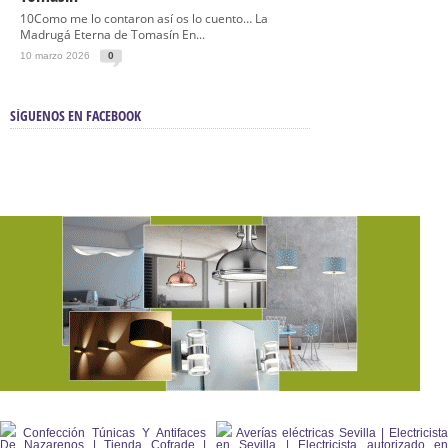
10Como me lo contaron así os lo cuento… La
Madrugá Eterna de Tomasín En...
10 marzo 2026
0
SÍGUENOS EN FACEBOOK
Confección Túnicas Y Antifaces
Averías eléctricas Sevilla | Electricista
De Nazarenos | Tienda Cofrade |
en Sevilla | Electricista autorizado en