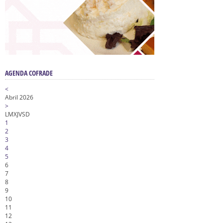
AGENDA COFRADE
<
Abril 2026
>
L
M
X
J
V
S
D
1
2
3
4
5
6
7
8
9
10
11
12