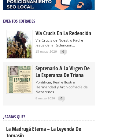
EVENTOS COFRADES
Vía Crucis En La Redención
Vía Crucis de Nuestro Padre
Jesús de la Redención...
15 marzo 2026
0
Septenario A La Virgen De
La Esperanza De Triana
Pontificia, Real e Ilustre
Hermandad y Archicofradía de
Nazarenos...
8 marzo 2026
0
¿SABÍAS QUÉ?
La Madrugá Eterna – La Leyenda De
Tomasín