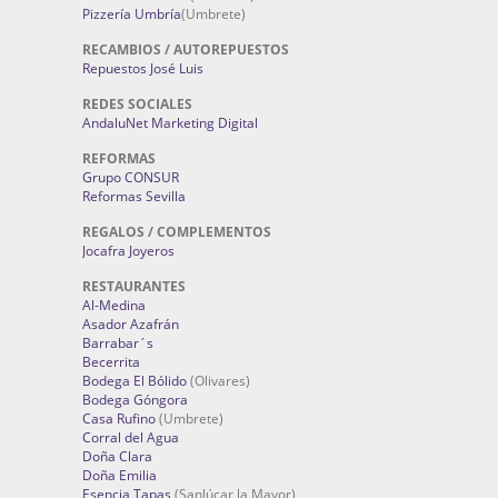
Pizzería Umbría
(Umbrete)
RECAMBIOS / AUTOREPUESTOS
Repuestos José Luis
REDES SOCIALES
AndaluNet Marketing Digital
REFORMAS
Grupo CONSUR
Reformas Sevilla
REGALOS / COMPLEMENTOS
Jocafra Joyeros
RESTAURANTES
Al-Medina
Asador Azafrán
Barrabar´s
Becerrita
Bodega El Bólido
(Olivares)
Bodega Góngora
Casa Rufino
(Umbrete)
Corral del Agua
Doña Clara
Doña Emilia
Esencia Tapas
(Sanlúcar la Mayor)