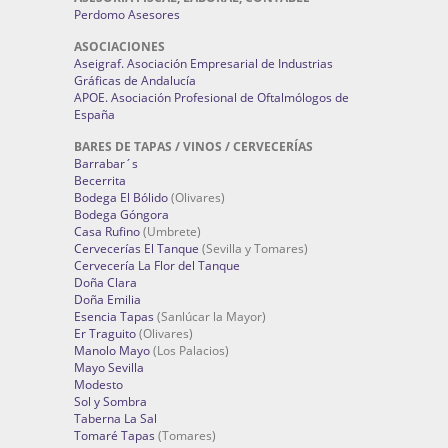
Perdomo Asesores
ASOCIACIONES
Aseigraf. Asociación Empresarial de Industrias
Gráficas de Andalucía
APOE. Asociación Profesional de Oftalmólogos de
España
BARES DE TAPAS / VINOS / CERVECERÍAS
Barrabar´s
Becerrita
Bodega El Bólido
(Olivares)
Bodega Góngora
Casa Rufino
(Umbrete)
Cervecerías El Tanque
(Sevilla y Tomares)
Cervecería La Flor del Tanque
Doña Clara
Doña Emilia
Esencia Tapas
(Sanlúcar la Mayor)
Er Traguito
(Olivares)
Manolo Mayo
(Los Palacios)
Mayo Sevilla
Modesto
Sol y Sombra
Taberna La Sal
Tomaré Tapas
(Tomares)