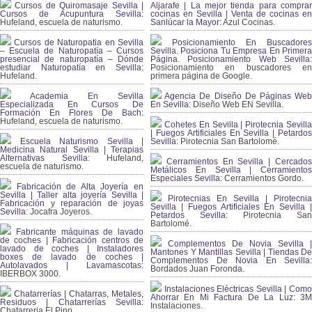
Cursos de Quiromasaje Sevilla |
Aljarafe | La mejor tienda para comprar
Cursos de Acupuntura Sevilla:
cocinas en Sevilla | Venta de cocinas en
Hufeland, escuela de naturismo.
Sanlúcar la Mayor:
Azul Cocinas.
Cursos de Naturopatia en Sevilla
Posicionamiento En Buscadores
– Escuela de Naturopatía – Cursos
Sevilla. Posiciona Tu Empresa En Primera
presencial de naturopatía – Dónde
Página. Posicionamiento Web Sevilla:
estudiar Naturopatía en Sevilla:
Posicionamiento en buscadores en
Hufeland.
primera página de Google.
Academia En Sevilla
Agencia De Diseño De Páginas Web
Especializada En Cursos De
En Sevilla:
Diseño Web EN Sevilla.
Formación En Flores De Bach
:
Hufeland, escuela de naturismo.
Cohetes En Sevilla | Pirotecnia Sevilla
| Fuegos Artificiales En Sevilla | Petardos
Escuela Naturismo Sevilla |
Sevilla:
Pirotecnia San Bartolomé.
Medicina Natural Sevilla | Terapias
Alternativas Sevilla
: Hufeland,
Cerramientos En Sevilla | Cercados
escuela de naturismo.
Metálicos En Sevilla | Cerramientos
Especiales Sevilla:
Cerramientos Gordo.
Fabricación de Alta Joyería en
Sevilla | Taller alta joyería Sevilla |
Pirotecnias En Sevilla | Pirotecnia
Fabricación y reparación de joyas
Sevilla | Fuegos Artificiales En Sevilla |
Sevilla:
Jocafra Joyeros.
Petardos Sevilla:
Pirotecnia San
Bartolomé.
Fabricante máquinas de lavado
de coches | Fabricación centros de
Complementos De Novia Sevilla |
lavado de coches | Instaladores
Mantones Y Mantillas Sevilla | Tiendas De
boxes de lavado de coches |
Complementos De Novia En Sevilla:
Autolavados | Lavamascotas:
Bordados Juan Foronda.
IBERBOX 3000.
Instalaciones Eléctricas Sevilla | Como
Chatarrerías | Chatarras, Metales,
Ahorrar En Mi Factura De La Luz:
3
Residuos | Chatarrerías Sevilla:
Instalaciones.
Chatarreria El Pino