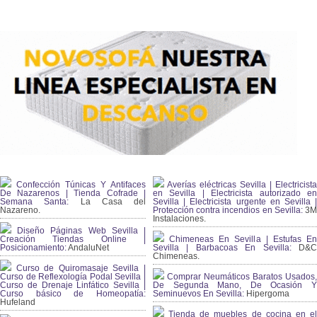
Confección Túnicas Y Antifaces
Averías eléctricas Sevilla | Electricista
De Nazarenos | Tienda Cofrade |
en Sevilla | Electricista autorizado en
Semana Santa:
La Casa del
Sevilla | Electricista urgente en Sevilla |
Nazareno.
Protección contra incendios en Sevilla:
3
Instalaciones.
Diseño Páginas Web Sevilla |
Creación Tiendas Online |
Chimeneas En Sevilla | Estufas En
Posicionamiento:
AndaluNet
Sevilla | Barbacoas En Sevilla:
D&
Chimeneas.
Curso de Quiromasaje Sevilla |
Curso de Reflexología Podal Sevilla |
Comprar Neumáticos Baratos Usados,
Curso de Drenaje Linfático Sevilla |
De Segunda Mano, De Ocasión Y
Curso básico de Homeopatía:
Seminuevos En Sevilla:
Hipergoma
Hufeland
Tienda de muebles de cocina en el