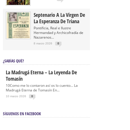
Septenario A La Virgen De
La Esperanza De Triana
Pontificia, Real e Ilustre
Hermandad y Archicofradía de
Nazarenos...
8 marzo 2026
0
¿SABÍAS QUÉ?
La Madrugá Eterna – La Leyenda De
Tomasín
10Como me lo contaron así os lo cuento… La
Madrugá Eterna de Tomasín En...
10 marzo 2026
0
SÍGUENOS EN FACEBOOK