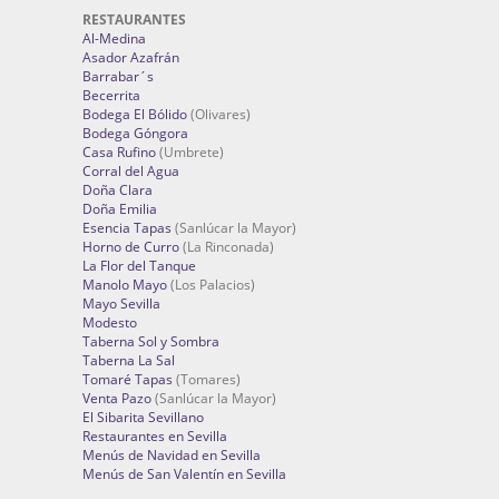
RESTAURANTES
Al-Medina
Asador Azafrán
Barrabar´s
Becerrita
Bodega El Bólido
(Olivares)
Bodega Góngora
Casa Rufino
(Umbrete)
Corral del Agua
Doña Clara
Doña Emilia
Esencia Tapas
(Sanlúcar la Mayor)
Horno de Curro
(La Rinconada)
La Flor del Tanque
Manolo Mayo
(Los Palacios)
Mayo Sevilla
Modesto
Taberna Sol y Sombra
Taberna La Sal
Tomaré Tapas
(Tomares)
Venta Pazo
(Sanlúcar la Mayor)
El Sibarita Sevillano
Restaurantes en Sevilla
Menús de Navidad en Sevilla
Menús de San Valentín en Sevilla