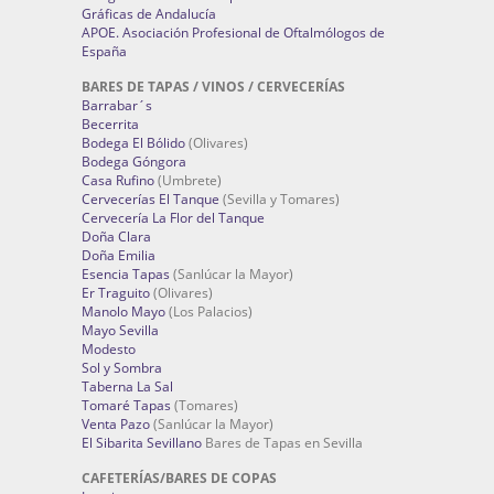
Gráficas de Andalucía
APOE. Asociación Profesional de Oftalmólogos de
España
BARES DE TAPAS / VINOS / CERVECERÍAS
Barrabar´s
Becerrita
Bodega El Bólido
(Olivares)
Bodega Góngora
Casa Rufino
(Umbrete)
Cervecerías El Tanque
(Sevilla y Tomares)
Cervecería La Flor del Tanque
Doña Clara
Doña Emilia
Esencia Tapas
(Sanlúcar la Mayor)
Er Traguito
(Olivares)
Manolo Mayo
(Los Palacios)
Mayo Sevilla
Modesto
Sol y Sombra
Taberna La Sal
Tomaré Tapas
(Tomares)
Venta Pazo
(Sanlúcar la Mayor)
El Sibarita Sevillano
Bares de Tapas en Sevilla
CAFETERÍAS/BARES DE COPAS