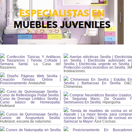
Confección Túnicas Y Antifaces
Averías eléctricas Sevilla | Electricista
De Nazarenos | Tienda Cofrade |
en Sevilla | Electricista autorizado en
Semana Santa:
La Casa del
Sevilla | Electricista urgente en Sevilla |
Nazareno.
Protección contra incendios en Sevilla:
3
Instalaciones.
Diseño Páginas Web Sevilla |
Creación Tiendas Online |
Chimeneas En Sevilla | Estufas En
Posicionamiento:
AndaluNet
Sevilla | Barbacoas En Sevilla:
D&
Chimeneas.
Curso de Quiromasaje Sevilla |
Curso de Reflexología Podal Sevilla |
Comprar Neumáticos Baratos Usados,
Curso de Drenaje Linfático Sevilla |
De Segunda Mano, De Ocasión Y
Curso básico de Homeopatía:
Seminuevos En Sevilla:
Hipergoma
Hufeland
Tienda de muebles de cocina en el
Cursos de Quiromasaje Sevilla |
Aljarafe | La mejor tienda para comprar
Cursos de Acupuntura Sevilla:
cocinas en Sevilla | Venta de cocinas en
Hufeland, escuela de naturismo.
Sanlúcar la Mayor:
Azul Cocinas.
Cursos de Naturopatia en Sevilla
Posicionamiento En Buscadores