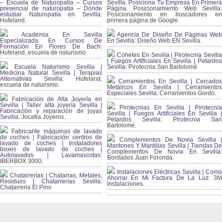
– Escuela de Naturopatía – Cursos
Sevilla. Posiciona Tu Empresa En Primera
presencial de naturopatía – Dónde
Página. Posicionamiento Web Sevilla:
estudiar Naturopatía en Sevilla:
Posicionamiento en buscadores en
Hufeland.
primera página de Google.
Academia En Sevilla
Agencia De Diseño De Páginas Web
Especializada En Cursos De
En Sevilla:
Diseño Web EN Sevilla.
Formación En Flores De Bach
:
Hufeland, escuela de naturismo.
Cohetes En Sevilla | Pirotecnia Sevilla
| Fuegos Artificiales En Sevilla | Petardos
Escuela Naturismo Sevilla |
Sevilla:
Pirotecnia San Bartolomé.
Medicina Natural Sevilla | Terapias
Alternativas Sevilla
: Hufeland,
Cerramientos En Sevilla | Cercados
escuela de naturismo.
Metálicos En Sevilla | Cerramientos
Especiales Sevilla:
Cerramientos Gordo.
Fabricación de Alta Joyería en
Sevilla | Taller alta joyería Sevilla |
Pirotecnias En Sevilla | Pirotecnia
Fabricación y reparación de joyas
Sevilla | Fuegos Artificiales En Sevilla |
Sevilla:
Jocafra Joyeros.
Petardos Sevilla:
Pirotecnia San
Bartolomé.
Fabricante máquinas de lavado
de coches | Fabricación centros de
Complementos De Novia Sevilla |
lavado de coches | Instaladores
Mantones Y Mantillas Sevilla | Tiendas De
boxes de lavado de coches |
Complementos De Novia En Sevilla:
Autolavados | Lavamascotas:
Bordados Juan Foronda.
IBERBOX 3000.
Instalaciones Eléctricas Sevilla | Como
Chatarrerías | Chatarras, Metales,
Ahorrar En Mi Factura De La Luz:
3
Residuos | Chatarrerías Sevilla:
Instalaciones.
Chatarreria El Pino