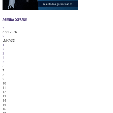
AGENDA COFRADE
<
Abril 2026
>
L
M
X
J
V
S
D
1
2
3
4
5
6
7
8
9
10
11
12
13
14
15
16