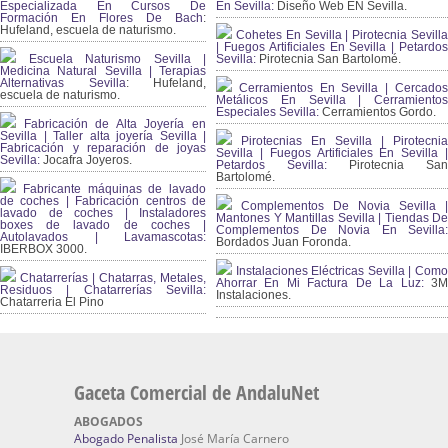
Especializada En Cursos De
En Sevilla:
Diseño Web EN Sevilla.
Formación En Flores De Bach
:
Hufeland, escuela de naturismo.
Cohetes En Sevilla | Pirotecnia Sevilla
| Fuegos Artificiales En Sevilla | Petardos
Escuela Naturismo Sevilla |
Sevilla:
Pirotecnia San Bartolomé.
Medicina Natural Sevilla | Terapias
Alternativas Sevilla
: Hufeland,
Cerramientos En Sevilla | Cercados
escuela de naturismo.
Metálicos En Sevilla | Cerramientos
Especiales Sevilla:
Cerramientos Gordo.
Fabricación de Alta Joyería en
Sevilla | Taller alta joyería Sevilla |
Pirotecnias En Sevilla | Pirotecnia
Fabricación y reparación de joyas
Sevilla | Fuegos Artificiales En Sevilla |
Sevilla:
Jocafra Joyeros.
Petardos Sevilla:
Pirotecnia San
Bartolomé.
Fabricante máquinas de lavado
de coches | Fabricación centros de
Complementos De Novia Sevilla |
lavado de coches | Instaladores
Mantones Y Mantillas Sevilla | Tiendas De
boxes de lavado de coches |
Complementos De Novia En Sevilla:
Autolavados | Lavamascotas:
Bordados Juan Foronda.
IBERBOX 3000.
Instalaciones Eléctricas Sevilla | Como
Chatarrerías | Chatarras, Metales,
Ahorrar En Mi Factura De La Luz:
3
Residuos | Chatarrerías Sevilla:
Instalaciones.
Chatarreria El Pino
Gaceta Comercial de AndaluNet
ABOGADOS
Abogado Penalista
José María Carnero