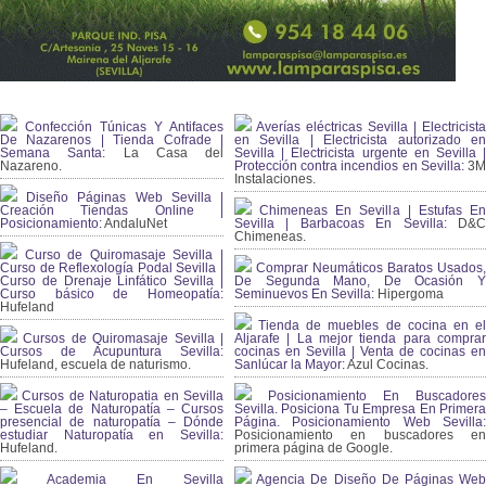
Confección Túnicas Y Antifaces
Averías eléctricas Sevilla | Electricista
De Nazarenos | Tienda Cofrade |
en Sevilla | Electricista autorizado en
Semana Santa:
La Casa del
Sevilla | Electricista urgente en Sevilla |
Nazareno.
Protección contra incendios en Sevilla:
3
Instalaciones.
Diseño Páginas Web Sevilla |
Creación Tiendas Online |
Chimeneas En Sevilla | Estufas En
Posicionamiento:
AndaluNet
Sevilla | Barbacoas En Sevilla:
D&
Chimeneas.
Curso de Quiromasaje Sevilla |
Curso de Reflexología Podal Sevilla |
Comprar Neumáticos Baratos Usados,
Curso de Drenaje Linfático Sevilla |
De Segunda Mano, De Ocasión Y
Curso básico de Homeopatía:
Seminuevos En Sevilla:
Hipergoma
Hufeland
Tienda de muebles de cocina en el
Cursos de Quiromasaje Sevilla |
Aljarafe | La mejor tienda para comprar
Cursos de Acupuntura Sevilla:
cocinas en Sevilla | Venta de cocinas en
Hufeland, escuela de naturismo.
Sanlúcar la Mayor:
Azul Cocinas.
Cursos de Naturopatia en Sevilla
Posicionamiento En Buscadores
– Escuela de Naturopatía – Cursos
Sevilla. Posiciona Tu Empresa En Primera
presencial de naturopatía – Dónde
Página. Posicionamiento Web Sevilla:
estudiar Naturopatía en Sevilla:
Posicionamiento en buscadores en
Hufeland.
primera página de Google.
Academia En Sevilla
Agencia De Diseño De Páginas Web