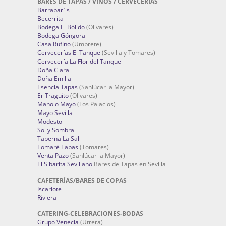
BARES DE TAPAS / VINOS / CERVECERÍAS
Barrabar´s
Becerrita
Bodega El Bólido
(Olivares)
Bodega Góngora
Casa Rufino
(Umbrete)
Cervecerías El Tanque
(Sevilla y Tomares)
Cervecería La Flor del Tanque
Doña Clara
Doña Emilia
Esencia Tapas
(Sanlúcar la Mayor)
Er Traguito
(Olivares)
Manolo Mayo
(Los Palacios)
Mayo Sevilla
Modesto
Sol y Sombra
Taberna La Sal
Tomaré Tapas
(Tomares)
Venta Pazo
(Sanlúcar la Mayor)
El Sibarita Sevillano
Bares de Tapas en Sevilla
CAFETERÍAS/BARES DE COPAS
Iscariote
Riviera
CATERING-CELEBRACIONES-BODAS
Grupo Venecia
(Utrera)