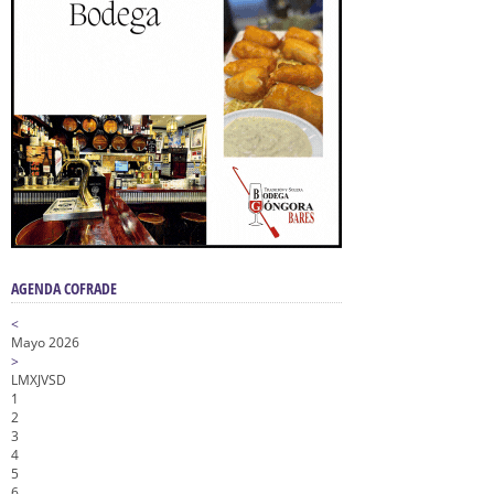
AGENDA COFRADE
<
Mayo 2026
>
L
M
X
J
V
S
D
1
2
3
4
5
6