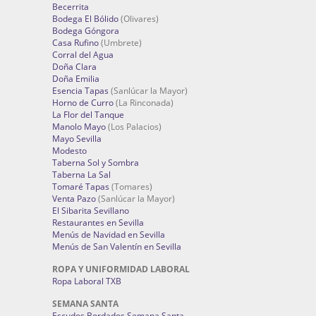
Becerrita
Bodega El Bólido
(Olivares)
Bodega Góngora
Casa Rufino
(Umbrete)
Corral del Agua
Doña Clara
Doña Emilia
Esencia Tapas
(Sanlúcar la Mayor)
Horno de Curro
(La Rinconada)
La Flor del Tanque
Manolo Mayo
(Los Palacios)
Mayo Sevilla
Modesto
Taberna Sol y Sombra
Taberna La Sal
Tomaré Tapas
(Tomares)
Venta Pazo
(Sanlúcar la Mayor)
El Sibarita Sevillano
Restaurantes en Sevilla
Menús de Navidad en Sevilla
Menús de San Valentín en Sevilla
ROPA Y UNIFORMIDAD LABORAL
Ropa Laboral TXB
SEMANA SANTA
Escudos Bordados Semana Santa