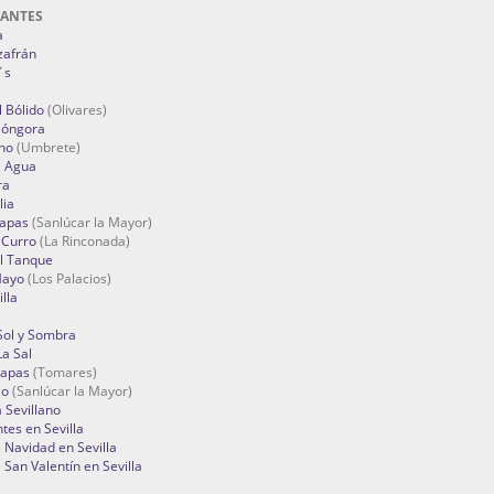
RANTES
a
zafrán
´s
 Bólido
(Olivares)
Góngora
no
(Umbrete)
l Agua
ra
lia
Tapas
(Sanlúcar la Mayor)
 Curro
(La Rinconada)
el Tanque
Mayo
(Los Palacios)
lla
Sol y Sombra
a Sal
apas
(Tomares)
zo
(Sanlúcar la Mayor)
a Sevillano
tes en Sevilla
Navidad en Sevilla
San Valentín en Sevilla