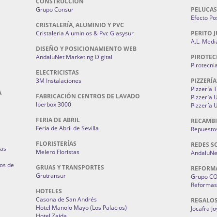
CONSTRUCCIÓN
Grupo Consur
PELUCAS
Efecto Pos
CRISTALERÍA, ALUMINIO Y PVC
Cristaleria Aluminios & Pvc Glasysur
PERITO J
A.L. Medi
DISEÑO Y POSICIONAMIENTO WEB
AndaluNet Marketing Digital
PIROTEC
Pirotecni
ELECTRICISTAS
3M Instalaciones
PIZZERÍA
Pizzería 
A
FABRICACIÓN CENTROS DE LAVADO
Pizzería
Iberbox 3000
Pizzería 
FERIA DE ABRIL
RECAMBI
Feria de Abril de Sevilla
Repuestos
FLORISTERÍAS
REDES S
ias
Melero Floristas
AndaluNet
os de
GRUAS Y TRANSPORTES
REFORM
Grutransur
Grupo C
Reformas 
HOTELES
Casona de San Andrés
REGALO
Hotel Manolo Mayo (Los Palacios)
Jocafra J
Hotel Zaida