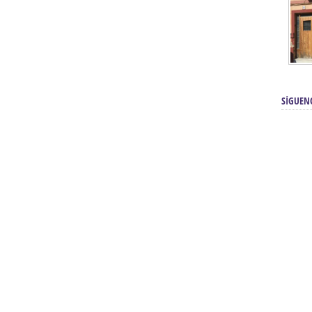
SÍGUEN
renos | Tienda Cofrade | Semana
Averías eléctricas Sevilla | Electricista 
Electricista urgente en Sevilla | Protección c
iendas Online | Posicionamiento:
Chimeneas En Sevilla | Estufas En Sevill
Comprar Neumáticos Baratos Usados, 
flexología Podal Sevilla | Curso de
En Sevilla:
Hipergoma
meopatía:
Hufeland
Tienda de muebles de cocina en el Aljar
 de Acupuntura Sevilla:
Hufeland,
Sevilla | Venta de cocinas en Sanlúcar la Ma
Posicionamiento En Buscadores Sevill
scuela de Naturopatía – Cursos
Posicionamiento Web Sevilla:
Posicionami
uropatía en Sevilla:
Hufeland.
Google.