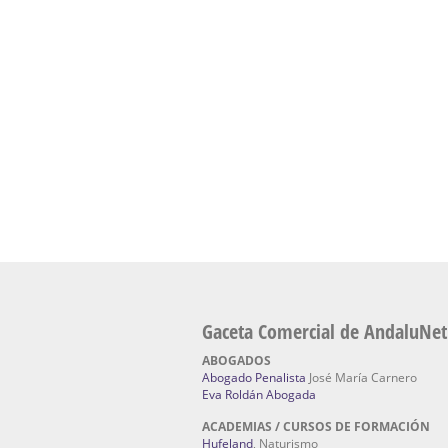
Academia En Sevilla Especializada En C
Bach
: Hufeland, escuela de naturismo.
Escuela Naturismo Sevilla | Medicina Natu
Sevilla
: Hufeland, escuela de naturismo.
Fabricación de Alta Joyería en Sevilla | Talle
reparación de joyas Sevilla:
Jocafra Joyeros.
Fabricante máquinas de lavado de coches 
coches | Instaladores boxes de lavado de co
IBERBOX 3000.
Chatarrerías | Chatarras, Metales, Residuos
El Pino
Gaceta Comercial de AndaluNet
ABOGADOS
Abogado Penalista
José María Carnero
Eva Roldán Abogada
ACADEMIAS / CURSOS DE FORMACIÓN
Hufeland
, Naturismo