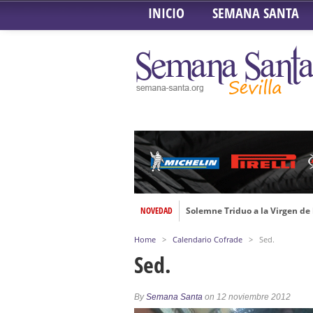
INICIO
SEMANA SANTA
NOVEDAD
Solemne Triduo a la Virgen de
Función de la Anunciación del
Home
>
Calendario Cofrade
>
Sed.
Besamanos al Señor del Gran P
Sed.
Solemne y devoto Besamanos e
Función Principal de Instituto 
By
Semana Santa
on 12 noviembre 2012