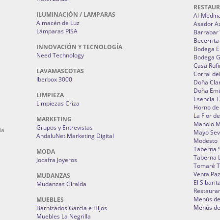
RESTAU
ILUMINACIÓN / LAMPARAS
Al-Medin
Almacén de Luz
Asador A
Lámparas PISA
Barrabar
Becerrita
INNOVACIÓN Y TECNOLOGÍA
Bodega El
Need Technology
Bodega 
Casa Rufi
LAVAMASCOTAS
Corral de
Iberbox 3000
Doña Cla
Doña Emi
LIMPIEZA
Esencia 
Limpiezas Criza
Horno de
La Flor d
MARKETING
Manolo 
Grupos y Entrevistas
la
Mayo Sevi
AndaluNet Marketing Digital
Modesto
Taberna 
MODA
Taberna L
Jocafra Joyeros
Tomaré T
Venta Pa
MUDANZAS
El Sibarit
Mudanzas Giralda
Restauran
Menús de 
MUEBLES
Menús de 
Barnizados García e Hijos
Muebles La Negrilla