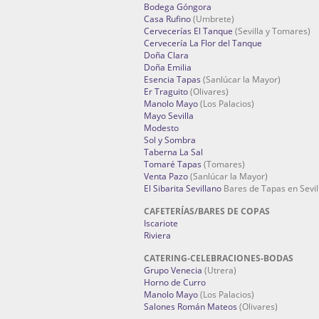
Bodega Góngora
Casa Rufino
(Umbrete)
Cervecerías El Tanque
(Sevilla y Tomares)
Cervecería La Flor del Tanque
Doña Clara
Doña Emilia
Esencia Tapas
(Sanlúcar la Mayor)
Er Traguito
(Olivares)
Manolo Mayo
(Los Palacios)
Mayo Sevilla
Modesto
Sol y Sombra
Taberna La Sal
Tomaré Tapas
(Tomares)
Venta Pazo
(Sanlúcar la Mayor)
El Sibarita Sevillano
Bares de Tapas en Sevil
CAFETERÍAS/BARES DE COPAS
Iscariote
Riviera
CATERING-CELEBRACIONES-BODAS
Grupo Venecia
(Utrera)
Horno de Curro
Manolo Mayo
(Los Palacios)
Salones Román Mateos
(Olivares)