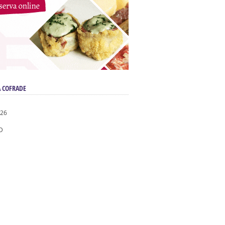
 COFRADE
026
D