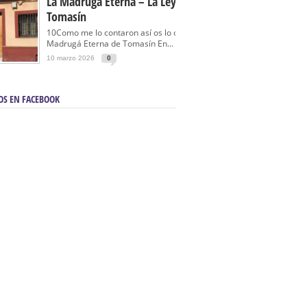
La Madrugá Eterna – La Leyenda De
Tomasín
10Como me lo contaron así os lo cuento… La
Madrugá Eterna de Tomasín En...
10 marzo 2026
0
OS EN FACEBOOK
en Sevilla | Electricista autorizado en Sevilla |
ontra incendios en Sevilla:
3M Instalaciones.
a | Barbacoas En Sevilla:
D&C Chimeneas.
De Segunda Mano, De Ocasión Y Seminuevos
afe | La mejor tienda para comprar cocinas en
yor:
Azul Cocinas.
a. Posiciona Tu Empresa En Primera Página.
ento en buscadores en primera página de