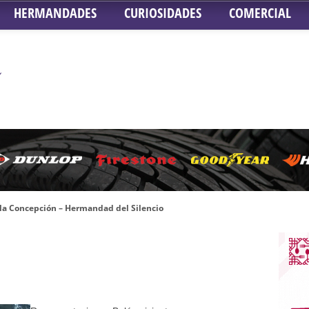
HERMANDADES
CURIOSIDADES
COMERCIAL
 la Concepción – Hermandad del Silencio
 Señor ante el paso de Nuestra Señora de la Encarnación Coronada – Herma
oder de Sevilla
n honor de María Santísima en su Soledad – San Lorenzo
a la Virgen del Valle