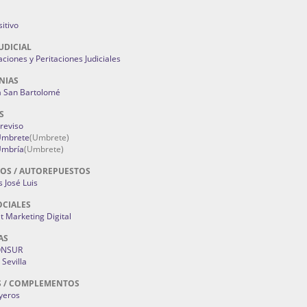
itivo
UDICIAL
aciones y Peritaciones Judiciales
NIAS
a San Bartolomé
S
Treviso
 Umbrete
(Umbrete)
Umbría
(Umbrete)
OS / AUTOREPUESTOS
 José Luis
OCIALES
 Marketing Digital
AS
ONSUR
Sevilla
S / COMPLEMENTOS
oyeros