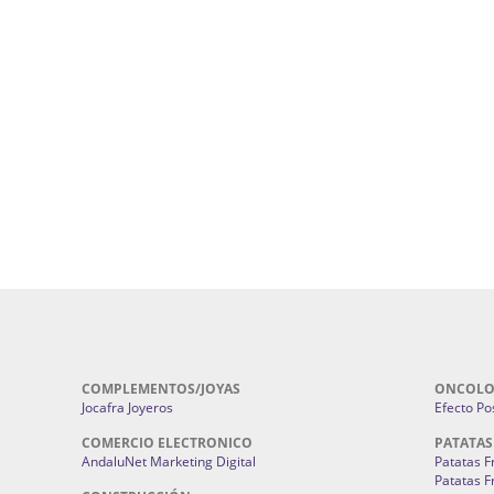
ursos De Formación En Flores De
Agencia De Diseño De Páginas Web En S
Cohetes En Sevilla | Pirotecnia Sevilla | F
ral Sevilla | Terapias Alternativas
Pirotecnia San Bartolomé.
Cerramientos En Sevilla | Cercados Met
r alta joyería Sevilla | Fabricación y
Sevilla:
Cerramientos Gordo.
Pirotecnias En Sevilla | Pirotecnia Sevi
| Fabricación centros de lavado de
Sevilla:
Pirotecnia San Bartolomé.
ches | Autolavados | Lavamascotas:
Complementos De Novia Sevilla | Ma
Complementos De Novia En Sevilla:
Bordado
 | Chatarrerías Sevilla:
Chatarreria
Instalaciones Eléctricas Sevilla | 
Instalaciones.
COMPLEMENTOS/JOYAS
ONCOLO
Jocafra Joyeros
Efecto Pos
COMERCIO ELECTRONICO
PATATAS
AndaluNet Marketing Digital
Patatas F
Patatas F