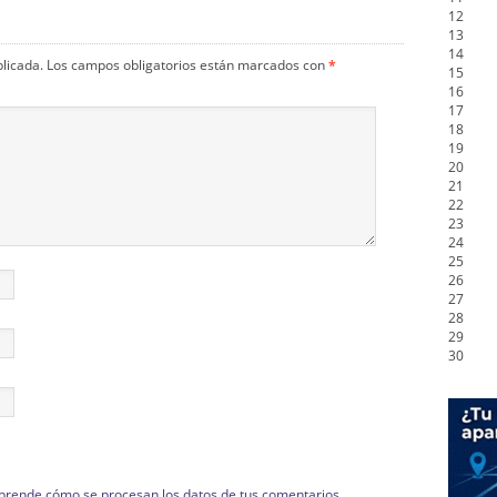
12
13
14
blicada.
Los campos obligatorios están marcados con
*
15
16
17
18
19
20
21
22
23
24
25
26
27
28
29
30
prende cómo se procesan los datos de tus comentarios.