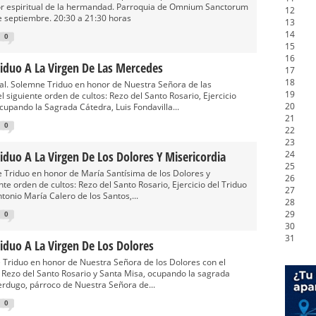
tor espiritual de la hermandad. Parroquia de Omnium Sanctorum
12
 de septiembre. 20:30 a 21:30 horas
13
14
0
15
16
riduo A La Virgen De Las Mercedes
17
18
al. Solemne Triduo en honor de Nuestra Señora de las
19
siguiente orden de cultos: Rezo del Santo Rosario, Ejercicio
20
cupando la Sagrada Cátedra, Luis Fondavilla...
21
0
22
23
iduo A La Virgen De Los Dolores Y Misericordia
24
25
 Triduo en honor de María Santísima de los Dolores y
26
nte orden de cultos: Rezo del Santo Rosario, Ejercicio del Triduo
27
ntonio María Calero de los Santos,...
28
29
0
30
31
iduo A La Virgen De Los Dolores
 Triduo en honor de Nuestra Señora de los Dolores con el
: Rezo del Santo Rosario y Santa Misa, ocupando la sagrada
erdugo, párroco de Nuestra Señora de...
0