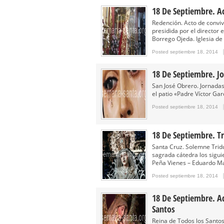
Solemne y devoto Besamanos e
18 De Septiembre. A
Función Principal de Instituto 
Redención. Acto de conviv
presidida por el director 
Besapié y Besamano en la Qui
Borrego Ojeda. Iglesia de
Gitanos: Besamanos del Señor 
Posted septiembre 18, 2014
Besamanos del Señor de la Divi
18 De Septiembre. J
San José Obrero. Jornada
el patio «Padre Víctor Ga
Posted septiembre 18, 2014
18 De Septiembre. Tr
Santa Cruz. Solemne Trid
sagrada cátedra los siguie
Peña Vienes – Eduardo Ma
Posted septiembre 18, 2014
18 De Septiembre. Ad
Santos
Reina de Todos los Santos