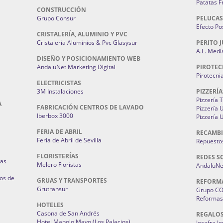
Patatas F
CONSTRUCCIÓN
Grupo Consur
PELUCAS
Efecto Pos
CRISTALERÍA, ALUMINIO Y PVC
Cristaleria Aluminios & Pvc Glasysur
PERITO J
A.L. Medi
DISEÑO Y POSICIONAMIENTO WEB
AndaluNet Marketing Digital
PIROTEC
Pirotecni
ELECTRICISTAS
3M Instalaciones
PIZZERÍA
Pizzería 
A
FABRICACIÓN CENTROS DE LAVADO
Pizzería
Iberbox 3000
Pizzería 
FERIA DE ABRIL
RECAMBI
Feria de Abril de Sevilla
Repuestos
FLORISTERÍAS
REDES S
ias
Melero Floristas
AndaluNet
os de
GRUAS Y TRANSPORTES
REFORM
Grutransur
Grupo C
Reformas 
HOTELES
Casona de San Andrés
REGALO
Hotel Manolo Mayo (Los Palacios)
Jocafra J