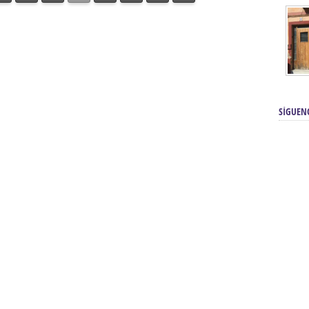
SÍGUEN
renos | Tienda Cofrade | Semana
Averías eléctricas Sevilla | Electricista 
Electricista urgente en Sevilla | Protección c
iendas Online | Posicionamiento:
Chimeneas En Sevilla | Estufas En Sevill
Comprar Neumáticos Baratos Usados, 
flexología Podal Sevilla | Curso de
En Sevilla:
Hipergoma
meopatía:
Hufeland
Tienda de muebles de cocina en el Aljar
 de Acupuntura Sevilla:
Hufeland,
Sevilla | Venta de cocinas en Sanlúcar la Ma
Posicionamiento En Buscadores Sevill
scuela de Naturopatía – Cursos
Posicionamiento Web Sevilla:
Posicionami