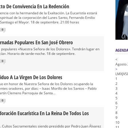
n honor de María Santísima en su Soledad – San Lorenzo
cto De Convivencia En La Redención
a la Virgen del Valle
encia con la hermandad de la Exaltación. La Eucaristía estará
espiritual de la corporación del Lunes Santo, Fernando Emilio
nta Angustia
 Santiago el Mayor. 18 de septiembre. 21:00 horas
de la Salud
0
na Misericordia, Vía Crucis y Traslado – Siete Palabras
ornadas Populares En San José Obrero
s populares «Nuestra Señora de los Dolores». Tendrán lugar en
AGENDA
rcía». Horario de tarde-noche. 18 de septiembre.
<
0
Agosto
>
L
M
X
J
V
S
iduo A La Virgen De Los Dolores
1
2
uo en honor de Nuestra Señora de los Dolores ocupando la
ntes oradores, por días: – Isaac Morillo de los Santos – Pablo
3
rtín Clemens Parroquia de Santa...
4
5
0
6
7
oración Eucarística En La Reina De Todos Los
8
9
10
. Cultos Sacramentales siendo presidido por Pedro Juan Álvarez
11