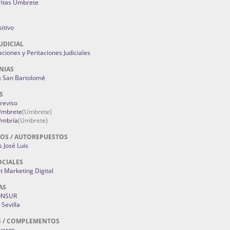
ritas Umbrete
itivo
UDICIAL
aciones y Peritaciones Judiciales
NIAS
a San Bartolomé
S
Treviso
 Umbrete
(Umbrete)
Umbría
(Umbrete)
OS / AUTOREPUESTOS
 José Luis
OCIALES
 Marketing Digital
AS
ONSUR
Sevilla
S / COMPLEMENTOS
oyeros