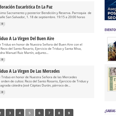
oración Eucarística En La Paz
osimo Sacramento y posterior Bendición y Reserva. Parroquia de
calle San Salvador, 1. 18 de septiembre. 19:15 a 20:00 horas
0
EVENTO
iduo A La Virgen Del Buen Aire
 Triduo en honor de Nuestra Señora del Buen Aire con el
 Rezo del Santo Rosario, Ejercicio de Triduo y Santa Misa,
ra Manuel Ruiz Martín, adjunto...
0
riduo A La Virgen De Las Mercedes
 Triduo en honor de Nuestra Señora de las Mercedes
orden de cultos: Rezo del Santo Rosario, Ejercicio de Triduo y
agrada cátedra José Cápitas Durán, párroco de...
0
¿SABÍAS
2
3
4
5
6
7
8
9