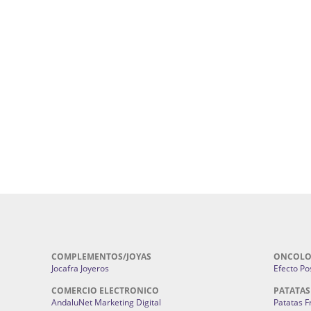
uropatía en Sevilla:
Hufeland.
Google.
ursos De Formación En Flores De
Agencia De Diseño De Páginas Web En S
Cohetes En Sevilla | Pirotecnia Sevilla | F
ral Sevilla | Terapias Alternativas
Pirotecnia San Bartolomé.
Cerramientos En Sevilla | Cercados Met
r alta joyería Sevilla | Fabricación y
Sevilla:
Cerramientos Gordo.
Pirotecnias En Sevilla | Pirotecnia Sevi
| Fabricación centros de lavado de
Sevilla:
Pirotecnia San Bartolomé.
ches | Autolavados | Lavamascotas:
Complementos De Novia Sevilla | Ma
Complementos De Novia En Sevilla:
Bordado
 | Chatarrerías Sevilla:
Chatarreria
Instalaciones Eléctricas Sevilla | 
Instalaciones.
COMPLEMENTOS/JOYAS
ONCOLO
Jocafra Joyeros
Efecto Pos
COMERCIO ELECTRONICO
PATATAS
AndaluNet Marketing Digital
Patatas F