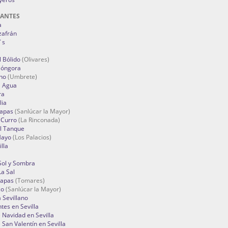
RANTES
a
zafrán
´s
 Bólido
(Olivares)
Góngora
no
(Umbrete)
l Agua
ra
lia
Tapas
(Sanlúcar la Mayor)
 Curro
(La Rinconada)
el Tanque
Mayo
(Los Palacios)
lla
Sol y Sombra
a Sal
apas
(Tomares)
zo
(Sanlúcar la Mayor)
a Sevillano
tes en Sevilla
Navidad en Sevilla
San Valentín en Sevilla