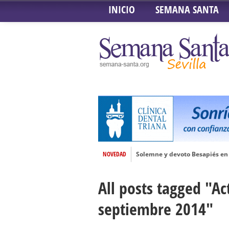
INICIO
SEMANA SANTA
NOVEDAD
Solemne y devoto Besapiés en 
Misa Solemne en honor a Nues
All posts tagged "Ac
Solemne Triduo a la Virgen de
Función de la Anunciación del
septiembre 2014"
Besamanos al Señor del Gran P