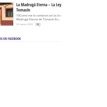
La Madrugá Eterna – La Leyenda De
Tomasín
10Como me lo contaron así os lo cuento… La
Madrugá Eterna de Tomasín En...
10 marzo 2026
0
OS EN FACEBOOK
en Sevilla | Electricista autorizado en Sevilla |
ontra incendios en Sevilla:
3M Instalaciones.
a | Barbacoas En Sevilla:
D&C Chimeneas.
De Segunda Mano, De Ocasión Y Seminuevos
afe | La mejor tienda para comprar cocinas en
yor:
Azul Cocinas.
a. Posiciona Tu Empresa En Primera Página.
ento en buscadores en primera página de