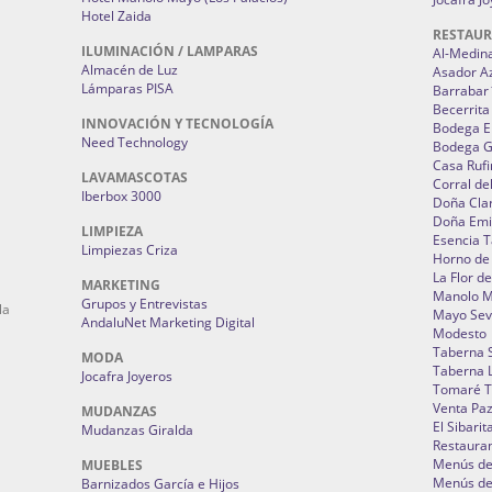
Hotel Zaida
RESTAU
ILUMINACIÓN / LAMPARAS
Al-Medin
Almacén de Luz
Asador A
Lámparas PISA
Barrabar
Becerrita
INNOVACIÓN Y TECNOLOGÍA
Bodega El
Need Technology
Bodega 
Casa Rufi
LAVAMASCOTAS
Corral de
Iberbox 3000
Doña Cla
Doña Emi
LIMPIEZA
Esencia 
Limpiezas Criza
Horno de
La Flor d
MARKETING
Manolo 
Grupos y Entrevistas
la
Mayo Sevi
AndaluNet Marketing Digital
Modesto
Taberna 
MODA
Taberna L
Jocafra Joyeros
Tomaré T
Venta Pa
MUDANZAS
El Sibarit
Mudanzas Giralda
Restauran
Menús de 
MUEBLES
Menús de 
Barnizados García e Hijos