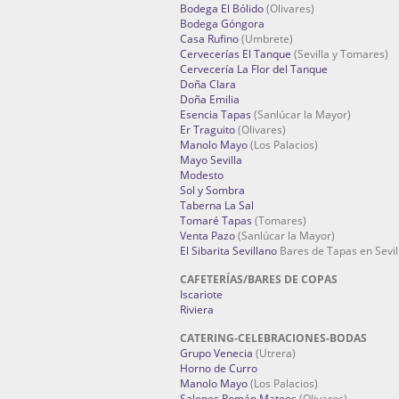
Bodega El Bólido
(Olivares)
Bodega Góngora
Casa Rufino
(Umbrete)
Cervecerías El Tanque
(Sevilla y Tomares)
Cervecería La Flor del Tanque
Doña Clara
Doña Emilia
Esencia Tapas
(Sanlúcar la Mayor)
Er Traguito
(Olivares)
Manolo Mayo
(Los Palacios)
Mayo Sevilla
Modesto
Sol y Sombra
Taberna La Sal
Tomaré Tapas
(Tomares)
Venta Pazo
(Sanlúcar la Mayor)
El Sibarita Sevillano
Bares de Tapas en Sevil
CAFETERÍAS/BARES DE COPAS
Iscariote
Riviera
CATERING-CELEBRACIONES-BODAS
Grupo Venecia
(Utrera)
Horno de Curro
Manolo Mayo
(Los Palacios)
Salones Román Mateos
(Olivares)