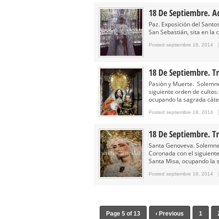
18 De Septiembre. Ad
Paz. Exposición del Sant
San Sebastián, sita en la 
Posted septiembre 18, 2014
18 De Septiembre. Tr
Pasión y Muerte. Solemne
siguiente orden de cultos:
ocupando la sagrada cáted
Posted septiembre 18, 2014
18 De Septiembre. T
Santa Genoveva. Solemne
Coronada con el siguiente 
Santa Misa, ocupando la s
Posted septiembre 18, 2014
Page 5 of 13
‹ Previous
1