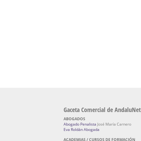
presencial de naturopatía – Dónde estudiar Nat
Academia En Sevilla Especializada En C
Bach
: Hufeland, escuela de naturismo.
Escuela Naturismo Sevilla | Medicina Natu
Sevilla
: Hufeland, escuela de naturismo.
Fabricación de Alta Joyería en Sevilla | Talle
reparación de joyas Sevilla:
Jocafra Joyeros.
Fabricante máquinas de lavado de coches 
coches | Instaladores boxes de lavado de co
IBERBOX 3000.
Chatarrerías | Chatarras, Metales, Residuos
El Pino
Gaceta Comercial de AndaluNet
ABOGADOS
Abogado Penalista
José María Carnero
Eva Roldán Abogada
ACADEMIAS / CURSOS DE FORMACIÓN