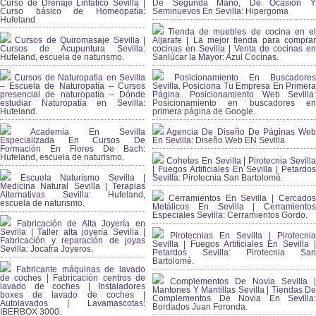
Curso de Drenaje Linfático Sevilla |
De Segunda Mano, De Ocasión Y
Curso básico de Homeopatía:
Seminuevos En Sevilla:
Hipergoma
Hufeland
Tienda de muebles de cocina en el
Cursos de Quiromasaje Sevilla |
Aljarafe | La mejor tienda para comprar
Cursos de Acupuntura Sevilla:
cocinas en Sevilla | Venta de cocinas en
Hufeland, escuela de naturismo.
Sanlúcar la Mayor:
Azul Cocinas.
Cursos de Naturopatia en Sevilla
Posicionamiento En Buscadores
– Escuela de Naturopatía – Cursos
Sevilla. Posiciona Tu Empresa En Primera
presencial de naturopatía – Dónde
Página. Posicionamiento Web Sevilla:
estudiar Naturopatía en Sevilla:
Posicionamiento en buscadores en
Hufeland.
primera página de Google.
Academia En Sevilla
Agencia De Diseño De Páginas Web
Especializada En Cursos De
En Sevilla:
Diseño Web EN Sevilla.
Formación En Flores De Bach
:
Hufeland, escuela de naturismo.
Cohetes En Sevilla | Pirotecnia Sevilla
| Fuegos Artificiales En Sevilla | Petardos
Escuela Naturismo Sevilla |
Sevilla:
Pirotecnia San Bartolomé.
Medicina Natural Sevilla | Terapias
Alternativas Sevilla
: Hufeland,
Cerramientos En Sevilla | Cercados
escuela de naturismo.
Metálicos En Sevilla | Cerramientos
Especiales Sevilla:
Cerramientos Gordo.
Fabricación de Alta Joyería en
Sevilla | Taller alta joyería Sevilla |
Pirotecnias En Sevilla | Pirotecnia
Fabricación y reparación de joyas
Sevilla | Fuegos Artificiales En Sevilla |
Sevilla:
Jocafra Joyeros.
Petardos Sevilla:
Pirotecnia San
Bartolomé.
Fabricante máquinas de lavado
de coches | Fabricación centros de
Complementos De Novia Sevilla |
lavado de coches | Instaladores
Mantones Y Mantillas Sevilla | Tiendas De
boxes de lavado de coches |
Complementos De Novia En Sevilla:
Autolavados | Lavamascotas:
Bordados Juan Foronda.
IBERBOX 3000.