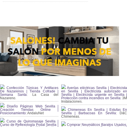
Confección Túnicas Y Antifaces
Averías eléctricas Sevilla | Electricista
De Nazarenos | Tienda Cofrade |
en Sevilla | Electricista autorizado en
Semana Santa:
La Casa del
Sevilla | Electricista urgente en Sevilla |
Nazareno.
Protección contra incendios en Sevilla:
3
Instalaciones.
Diseño Páginas Web Sevilla |
Creación Tiendas Online |
Chimeneas En Sevilla | Estufas En
Posicionamiento:
AndaluNet
Sevilla | Barbacoas En Sevilla:
D&
Chimeneas.
Curso de Quiromasaje Sevilla |
Curso de Reflexología Podal Sevilla |
Comprar Neumáticos Baratos Usados,