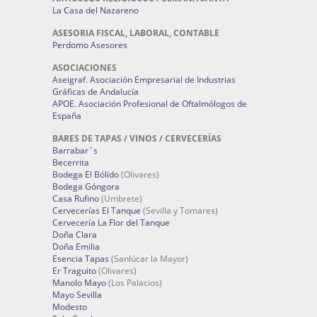
La Casa del Nazareno
ASESORIA FISCAL, LABORAL, CONTABLE
Perdomo Asesores
ASOCIACIONES
Aseigraf. Asociación Empresarial de Industrias
Gráficas de Andalucía
APOE. Asociación Profesional de Oftalmólogos de
España
BARES DE TAPAS / VINOS / CERVECERÍAS
Barrabar´s
Becerrita
Bodega El Bólido
(Olivares)
Bodega Góngora
Casa Rufino
(Umbrete)
Cervecerías El Tanque
(Sevilla y Tomares)
Cervecería La Flor del Tanque
Doña Clara
Doña Emilia
Esencia Tapas
(Sanlúcar la Mayor)
Er Traguito
(Olivares)
Manolo Mayo
(Los Palacios)
Mayo Sevilla
Modesto