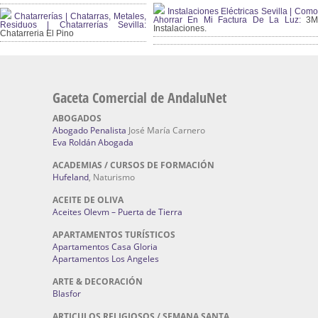
Instalaciones Eléctricas Sevilla | Como
Chatarrerías | Chatarras, Metales,
Ahorrar En Mi Factura De La Luz:
3
Residuos | Chatarrerías Sevilla:
Instalaciones.
Chatarreria El Pino
Gaceta Comercial de AndaluNet
ABOGADOS
Abogado Penalista
José María Carnero
Eva Roldán Abogada
ACADEMIAS / CURSOS DE FORMACIÓN
Hufeland
, Naturismo
ACEITE DE OLIVA
Aceites Olevm – Puerta de Tierra
APARTAMENTOS TURÍSTICOS
Apartamentos Casa Gloria
Apartamentos Los Angeles
ARTE & DECORACIÓN
Blasfor
ARTICULOS RELIGIOSOS / SEMANA SANTA