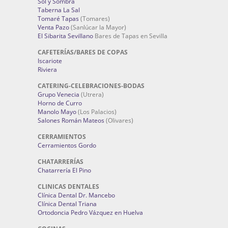
Sol y Sombra
Taberna La Sal
Tomaré Tapas
(Tomares)
Venta Pazo
(Sanlúcar la Mayor)
El Sibarita Sevillano
Bares de Tapas en Sevilla
CAFETERÍAS/BARES DE COPAS
Iscariote
Riviera
CATERING-CELEBRACIONES-BODAS
Grupo Venecia
(Utrera)
Horno de Curro
Manolo Mayo
(Los Palacios)
Salones Román Mateos
(Olivares)
CERRAMIENTOS
Cerramientos Gordo
CHATARRERÍAS
Chatarrería El Pino
CLINICAS DENTALES
Clínica Dental Dr. Mancebo
Clínica Dental Triana
Ortodoncia Pedro Vázquez en Huelva