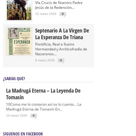
Vía Crucis de Nuestro Padre
Jesús de la Redención...
15 marzo 2026
0
Septenario A La Virgen De
La Esperanza De Triana
Pontificia, Real e Ilustre
Hermandad y Archicofradía de
Nazarenos...
8 marzo 2026
0
¿SABÍAS QUÉ?
La Madrugá Eterna – La Leyenda De
Tomasín
10Como me lo contaron así os lo cuento… La
Madrugá Eterna de Tomasín En...
10 marzo 2026
0
SÍGUENOS EN FACEBOOK