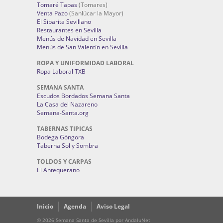
Tomaré Tapas
(Tomares)
Venta Pazo
(Sanlúcar la Mayor)
El Sibarita Sevillano
Restaurantes en Sevilla
Menús de Navidad en Sevilla
Menús de San Valentín en Sevilla
ROPA Y UNIFORMIDAD LABORAL
Ropa Laboral TXB
SEMANA SANTA
Escudos Bordados Semana Santa
La Casa del Nazareno
Semana-Santa.org
TABERNAS TIPICAS
Bodega Góngora
Taberna Sol y Sombra
TOLDOS Y CARPAS
El Antequerano
Inicio
Agenda
Aviso Legal
© 2026 Semana Santa de Sevilla por AndaluNet