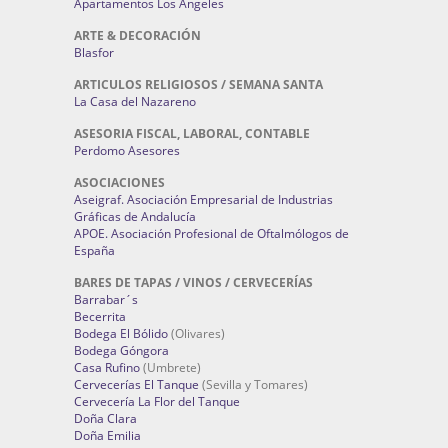
Apartamentos Los Angeles
ARTE & DECORACIÓN
Blasfor
ARTICULOS RELIGIOSOS / SEMANA SANTA
La Casa del Nazareno
ASESORIA FISCAL, LABORAL, CONTABLE
Perdomo Asesores
ASOCIACIONES
Aseigraf. Asociación Empresarial de Industrias
Gráficas de Andalucía
APOE. Asociación Profesional de Oftalmólogos de
España
BARES DE TAPAS / VINOS / CERVECERÍAS
Barrabar´s
Becerrita
Bodega El Bólido
(Olivares)
Bodega Góngora
Casa Rufino
(Umbrete)
Cervecerías El Tanque
(Sevilla y Tomares)
Cervecería La Flor del Tanque
Doña Clara
Doña Emilia