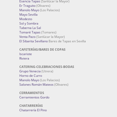
Esencia Tapas
(Sanlúcar la Mayor)
Er Traguito
(Olivares)
Manolo Mayo
(Los Palacios)
Mayo Sevilla
Modesto
Sol y Sombra
Taberna La Sal
Tomaré Tapas
(Tomares)
Venta Pazo
(Sanlúcar la Mayor)
El Sibarita Sevillano
Bares de Tapas en Sevilla
CAFETERÍAS/BARES DE COPAS
Iscariote
Riviera
CATERING-CELEBRACIONES-BODAS
Grupo Venecia
(Utrera)
Horno de Curro
Manolo Mayo
(Los Palacios)
Salones Román Mateos
(Olivares)
CERRAMIENTOS
Cerramientos Gordo
CHATARRERÍAS
Chatarrería El Pino