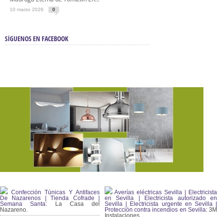
10 marzo 2026
0
SÍGUENOS EN FACEBOOK
Confección Túnicas Y Antifaces
Averías eléctricas Sevilla | Electricista
De Nazarenos | Tienda Cofrade |
en Sevilla | Electricista autorizado en
Semana Santa:
La Casa del
Sevilla | Electricista urgente en Sevilla |
Nazareno.
Protección contra incendios en Sevilla:
3
Instalaciones.