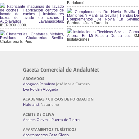
Bartolomé.
Fabricante máquinas de lavado
de coches | Fabricación centros de
Complementos De Novia Sevilla |
lavado de coches | Instaladores
Mantones Y Mantillas Sevilla | Tiendas De
boxes de lavado de coches |
Complementos De Novia En Sevilla:
Autolavados | Lavamascotas:
Bordados Juan Foronda.
IBERBOX 3000.
Instalaciones Eléctricas Sevilla | Como
Chatarrerías | Chatarras, Metales,
Ahorrar En Mi Factura De La Luz:
3
Residuos | Chatarrerías Sevilla:
Instalaciones.
Chatarreria El Pino
Gaceta Comercial de AndaluNet
ABOGADOS
Abogado Penalista
José María Carnero
Eva Roldán Abogada
ACADEMIAS / CURSOS DE FORMACIÓN
Hufeland
, Naturismo
ACEITE DE OLIVA
Aceites Olevm – Puerta de Tierra
APARTAMENTOS TURÍSTICOS
Apartamentos Casa Gloria