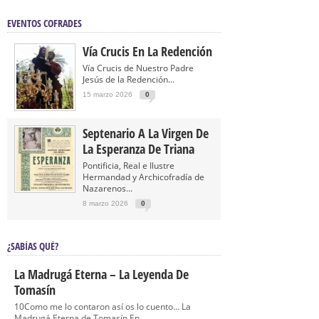
EVENTOS COFRADES
Vía Crucis En La Redención
Vía Crucis de Nuestro Padre
Jesús de la Redención...
15 marzo 2026
0
Septenario A La Virgen De
La Esperanza De Triana
Pontificia, Real e Ilustre
Hermandad y Archicofradía de
Nazarenos...
8 marzo 2026
0
¿SABÍAS QUÉ?
La Madrugá Eterna – La Leyenda De
Tomasín
10Como me lo contaron así os lo cuento… La
Madrugá Eterna de Tomasín En...