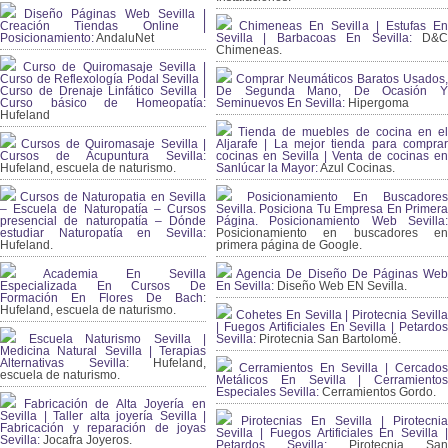
Diseño Páginas Web Sevilla |
Creación Tiendas Online |
Chimeneas En Sevilla | Estufas En
Posicionamiento:
AndaluNet
Sevilla | Barbacoas En Sevilla:
D&
Chimeneas.
Curso de Quiromasaje Sevilla |
Curso de Reflexología Podal Sevilla |
Comprar Neumáticos Baratos Usados,
Curso de Drenaje Linfático Sevilla |
De Segunda Mano, De Ocasión Y
Curso básico de Homeopatía:
Seminuevos En Sevilla:
Hipergoma
Hufeland
Tienda de muebles de cocina en el
Cursos de Quiromasaje Sevilla |
Aljarafe | La mejor tienda para comprar
Cursos de Acupuntura Sevilla:
cocinas en Sevilla | Venta de cocinas en
Hufeland, escuela de naturismo.
Sanlúcar la Mayor:
Azul Cocinas.
Cursos de Naturopatia en Sevilla
Posicionamiento En Buscadores
– Escuela de Naturopatía – Cursos
Sevilla. Posiciona Tu Empresa En Primera
presencial de naturopatía – Dónde
Página. Posicionamiento Web Sevilla:
estudiar Naturopatía en Sevilla:
Posicionamiento en buscadores en
Hufeland.
primera página de Google.
Academia En Sevilla
Agencia De Diseño De Páginas Web
Especializada En Cursos De
En Sevilla:
Diseño Web EN Sevilla.
Formación En Flores De Bach
:
Hufeland, escuela de naturismo.
Cohetes En Sevilla | Pirotecnia Sevilla
| Fuegos Artificiales En Sevilla | Petardos
Escuela Naturismo Sevilla |
Sevilla:
Pirotecnia San Bartolomé.
Medicina Natural Sevilla | Terapias
Alternativas Sevilla
: Hufeland,
Cerramientos En Sevilla | Cercados
escuela de naturismo.
Metálicos En Sevilla | Cerramientos
Especiales Sevilla:
Cerramientos Gordo.
Fabricación de Alta Joyería en
Sevilla | Taller alta joyería Sevilla |
Pirotecnias En Sevilla | Pirotecnia
Fabricación y reparación de joyas
Sevilla | Fuegos Artificiales En Sevilla |
Sevilla:
Jocafra Joyeros.
Petardos Sevilla:
Pirotecnia San