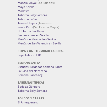
Manolo Mayo
(Los Palacios)
Mayo Sevilla
Modesto
Taberna Sol y Sombra
Taberna La Sal
Tomaré Tapas
(Tomares)
Venta Pazo
(Sanlúcar la Mayor)
El Sibarita Sevillano
Restaurantes en Sevilla
Menús de Navidad en Sevilla
Menús de San Valentín en Sevilla
ROPA Y UNIFORMIDAD LABORAL
Ropa Laboral TXB
SEMANA SANTA
Escudos Bordados Semana Santa
La Casa del Nazareno
Semana-Santa.org
TABERNAS TIPICAS
Bodega Góngora
Taberna Sol y Sombra
TOLDOS Y CARPAS
El Antequerano