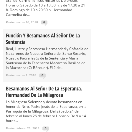
Sra. del Carmen en sus misterios Dolorosos
Horario: Sábado de 10 a 13:30 h. y de 17:30 a 21
h. Domingo de 10 a 20:30 h. Hermandad
Carmelita de...
Posted marzo 16, 2018
0
Función Y Besamanos Al Señor De La
Sentencia
Real, Ilustre y Fervorosa Hermandad y Cofradía de
Nazarenos de Nuestra Señora del Santo Rosario,
Nuestro Padre Jesús de la Sentencia y María
Santísima de la Esperanza Macarena Basílica de
la Macarena (C/ Bécquer). El 2 de...
Posted marzo 1, 2018
0
Besamanos Al Señor De La Esperanza.
Hermandad De La Milagrosa
La Milagrosa Solemne y devoto besamanos en
honor de Ntro. Padre Jesús de la Esperanza, en la
Parroquia de la Milagrosa. Del sábado 24 de
febrero al lunes 26 de febrero Horario: De 9 a 14
horas...
Posted febrero 23, 2018
0