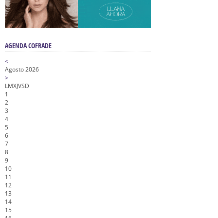
AGENDA COFRADE
<
Agosto 2026
>
L
M
X
J
V
S
D
1
2
3
4
5
6
7
8
9
10
11
12
13
14
15