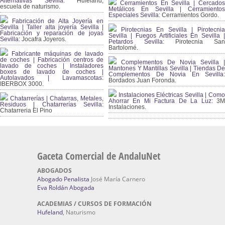
Alternativas Sevilla
: Hufeland,
Cerramientos En Sevilla | Cercados
escuela de naturismo.
Metálicos En Sevilla | Cerramientos
Especiales Sevilla:
Cerramientos Gordo.
Fabricación de Alta Joyería en
Sevilla | Taller alta joyería Sevilla |
Pirotecnias En Sevilla | Pirotecnia
Fabricación y reparación de joyas
Sevilla | Fuegos Artificiales En Sevilla |
Sevilla:
Jocafra Joyeros.
Petardos Sevilla:
Pirotecnia San
Bartolomé.
Fabricante máquinas de lavado
de coches | Fabricación centros de
Complementos De Novia Sevilla |
lavado de coches | Instaladores
Mantones Y Mantillas Sevilla | Tiendas De
boxes de lavado de coches |
Complementos De Novia En Sevilla:
Autolavados | Lavamascotas:
Bordados Juan Foronda.
IBERBOX 3000.
Instalaciones Eléctricas Sevilla | Como
Chatarrerías | Chatarras, Metales,
Ahorrar En Mi Factura De La Luz:
3
Residuos | Chatarrerías Sevilla:
Instalaciones.
Chatarreria El Pino
Gaceta Comercial de AndaluNet
ABOGADOS
Abogado Penalista
José María Carnero
Eva Roldán Abogada
ACADEMIAS / CURSOS DE FORMACIÓN
Hufeland
, Naturismo