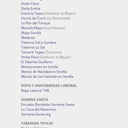
Doña Clara
Doña Emilia
Esencia Tapas
(Sanlúcar la Mayor)
Horno de Curro
(La Rinconada)
La Flor del Tanque
Manolo Mayo
(Los Palacios)
Mayo Sevilla
Modesto
Taberna Sol y Sombra
Taberna La Sal
Tomaré Tapas
(Tomares)
Venta Pazo
(Sanlúcar la Mayor)
El Sibarita Sevillano
Restaurantes en Sevilla
Menús de Navidad en Sevilla
Menús de San Valentín en Sevilla
ROPA Y UNIFORMIDAD LABORAL
Ropa Laboral TXB
SEMANA SANTA
Escudos Bordados Semana Santa
La Casa del Nazareno
Semana-Santa.org
TABERNAS TIPICAS