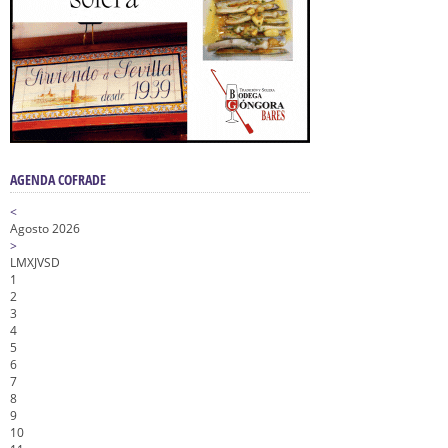
AGENDA COFRADE
<
Agosto 2026
>
L
M
X
J
V
S
D
1
2
3
4
5
6
7
8
9
10