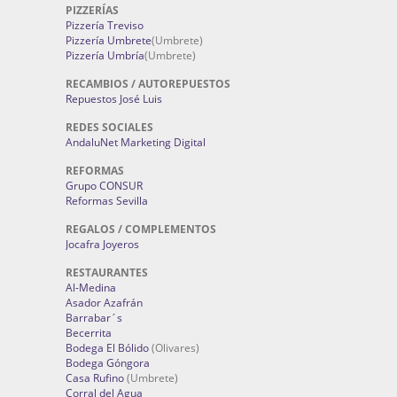
PIZZERÍAS
Pizzería Treviso
Pizzería Umbrete
(Umbrete)
Pizzería Umbría
(Umbrete)
RECAMBIOS / AUTOREPUESTOS
Repuestos José Luis
REDES SOCIALES
AndaluNet Marketing Digital
REFORMAS
Grupo CONSUR
Reformas Sevilla
REGALOS / COMPLEMENTOS
Jocafra Joyeros
RESTAURANTES
Al-Medina
Asador Azafrán
Barrabar´s
Becerrita
Bodega El Bólido
(Olivares)
Bodega Góngora
Casa Rufino
(Umbrete)
Corral del Agua