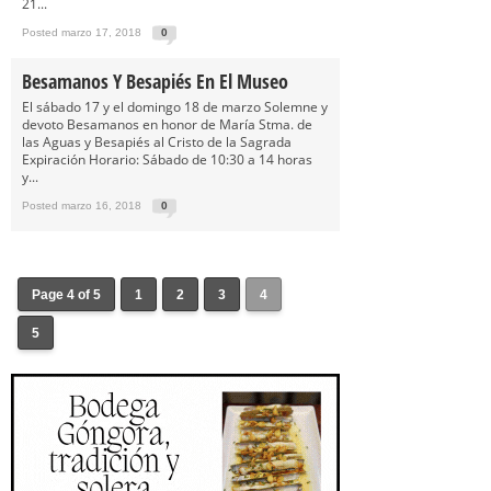
21...
Posted marzo 17, 2018
0
Besamanos Y Besapiés En El Museo
El sábado 17 y el domingo 18 de marzo Solemne y
devoto Besamanos en honor de María Stma. de
las Aguas y Besapiés al Cristo de la Sagrada
Expiración Horario: Sábado de 10:30 a 14 horas
y...
Posted marzo 16, 2018
0
Page 4 of 5
1
2
3
4
5