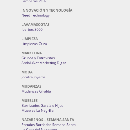
Lámparas PISA
INNOVACIÓN Y TECNOLOGÍA
Need Technology
LAVAMASCOTAS
Iberbox 3000
LIMPIEZA
Limpiezas Criza
MARKETING
Grupos y Entrevistas
AndaluNet Marketing Digital
MODA
Jocafra Joyeros
MUDANZAS
Mudanzas Giralda
MUEBLES
Barnizados García e Hijos
Muebles La Negrilla
NAZARENOS – SEMANA SANTA
Escudos Bordados Semana Santa
La Casa del Nazareno