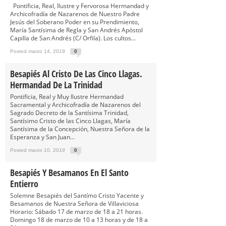
Pontificia, Real, Ilustre y Fervorosa Hermandad y
Archicofradía de Nazarenos de Nuestro Padre
Jesús del Soberano Poder en su Prendimiento,
María Santísima de Regla y San Andrés Apóstol
Capilla de San Andrés (C/ Orfila). Los cultos...
Posted marzo 14, 2019
0
Besapiés Al Cristo De Las Cinco Llagas.
Hermandad De La Trinidad
Pontificia, Real y Muy Ilustre Hermandad
Sacramental y Archicofradía de Nazarenos del
Sagrado Decreto de la Santísima Trinidad,
Santísimo Cristo de las Cinco Llagas, María
Santísima de la Concepción, Nuestra Señora de la
Esperanza y San Juan...
Posted marzo 10, 2019
0
Besapiés Y Besamanos En El Santo
Entierro
Solemne Besapiés del Santímo Cristo Yacente y
Besamanos de Nuestra Señora de Villaviciosa
Horario: Sábado 17 de marzo de 18 a 21 horas.
Domingo 18 de marzo de 10 a 13 horas y de 18 a