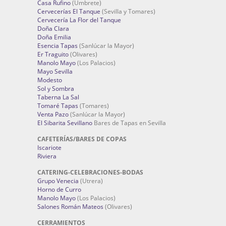
Casa Rufino
(Umbrete)
Cervecerías El Tanque
(Sevilla y Tomares)
Cervecería La Flor del Tanque
Doña Clara
Doña Emilia
Esencia Tapas
(Sanlúcar la Mayor)
Er Traguito
(Olivares)
Manolo Mayo
(Los Palacios)
Mayo Sevilla
Modesto
Sol y Sombra
Taberna La Sal
Tomaré Tapas
(Tomares)
Venta Pazo
(Sanlúcar la Mayor)
El Sibarita Sevillano
Bares de Tapas en Sevilla
CAFETERÍAS/BARES DE COPAS
Iscariote
Riviera
CATERING-CELEBRACIONES-BODAS
Grupo Venecia
(Utrera)
Horno de Curro
Manolo Mayo
(Los Palacios)
Salones Román Mateos
(Olivares)
CERRAMIENTOS