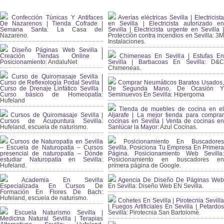
Confección Túnicas Y Antifaces
Averías eléctricas Sevilla | Electricista
De Nazarenos | Tienda Cofrade |
en Sevilla | Electricista autorizado en
Semana Santa:
La Casa del
Sevilla | Electricista urgente en Sevilla |
Nazareno.
Protección contra incendios en Sevilla:
3
Instalaciones.
Diseño Páginas Web Sevilla |
Creación Tiendas Online |
Chimeneas En Sevilla | Estufas En
Posicionamiento:
AndaluNet
Sevilla | Barbacoas En Sevilla:
D&
Chimeneas.
Curso de Quiromasaje Sevilla |
Curso de Reflexología Podal Sevilla |
Comprar Neumáticos Baratos Usados,
Curso de Drenaje Linfático Sevilla |
De Segunda Mano, De Ocasión Y
Curso básico de Homeopatía:
Seminuevos En Sevilla:
Hipergoma
Hufeland
Tienda de muebles de cocina en el
Cursos de Quiromasaje Sevilla |
Aljarafe | La mejor tienda para comprar
Cursos de Acupuntura Sevilla:
cocinas en Sevilla | Venta de cocinas en
Hufeland, escuela de naturismo.
Sanlúcar la Mayor:
Azul Cocinas.
Cursos de Naturopatia en Sevilla
Posicionamiento En Buscadores
– Escuela de Naturopatía – Cursos
Sevilla. Posiciona Tu Empresa En Primera
presencial de naturopatía – Dónde
Página. Posicionamiento Web Sevilla:
estudiar Naturopatía en Sevilla:
Posicionamiento en buscadores en
Hufeland.
primera página de Google.
Academia En Sevilla
Agencia De Diseño De Páginas Web
Especializada En Cursos De
En Sevilla:
Diseño Web EN Sevilla.
Formación En Flores De Bach
:
Hufeland, escuela de naturismo.
Cohetes En Sevilla | Pirotecnia Sevilla
| Fuegos Artificiales En Sevilla | Petardos
Escuela Naturismo Sevilla |
Sevilla:
Pirotecnia San Bartolomé.
Medicina Natural Sevilla | Terapias