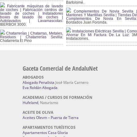
Bartolomé.
Fabricante máquinas de lavado
de coches | Fabricación centros de
Complementos De Novia Sevilla |
lavado de coches | Instaladores
Mantones Y Mantillas Sevilla | Tiendas De
boxes de lavado de coches |
Complementos De Novia En Sevilla:
Autolavados | Lavamascotas:
Bordados Juan Foronda.
IBERBOX 3000.
Instalaciones Eléctricas Sevilla | Como
Chatarrerías | Chatarras, Metales,
Ahorrar En Mi Factura De La Luz:
3
Residuos | Chatarrerías Sevilla:
Instalaciones.
Chatarreria El Pino
Gaceta Comercial de AndaluNet
ABOGADOS
Abogado Penalista
José María Carnero
Eva Roldán Abogada
ACADEMIAS / CURSOS DE FORMACIÓN
Hufeland
, Naturismo
ACEITE DE OLIVA
Aceites Olevm – Puerta de Tierra
APARTAMENTOS TURÍSTICOS
Apartamentos Casa Gloria