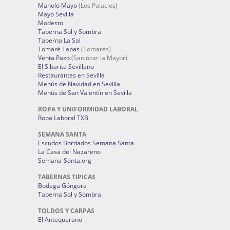
Manolo Mayo
(Los Palacios)
Mayo Sevilla
Modesto
Taberna Sol y Sombra
Taberna La Sal
Tomaré Tapas
(Tomares)
Venta Pazo
(Sanlúcar la Mayor)
El Sibarita Sevillano
Restaurantes en Sevilla
Menús de Navidad en Sevilla
Menús de San Valentín en Sevilla
ROPA Y UNIFORMIDAD LABORAL
Ropa Laboral TXB
SEMANA SANTA
Escudos Bordados Semana Santa
La Casa del Nazareno
Semana-Santa.org
TABERNAS TIPICAS
Bodega Góngora
Taberna Sol y Sombra
TOLDOS Y CARPAS
El Antequerano