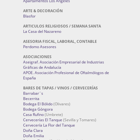
Apartamentos Los Angeles
ARTE & DECORACIÓN
Blasfor
ARTICULOS RELIGIOSOS / SEMANA SANTA
La Casa del Nazareno
ASESORIA FISCAL, LABORAL, CONTABLE
Perdomo Asesores
ASOCIACIONES
Aseigraf. Asociación Empresarial de Industrias
Gráficas de Andalucía
APOE. Asociación Profesional de Oftalmólogos de
España
BARES DE TAPAS / VINOS / CERVECERÍAS
Barrabar´s
Becerrita
Bodega El Bólido
(Olivares)
Bodega Góngora
Casa Rufino
(Umbrete)
Cervecerías El Tanque
(Sevilla y Tomares)
Cervecería La Flor del Tanque
Doña Clara
Doña Emilia