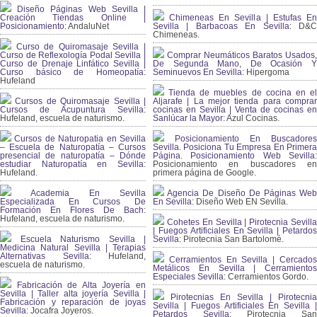
Diseño Páginas Web Sevilla |
Creación Tiendas Online |
Chimeneas En Sevilla | Estufas En
Posicionamiento:
AndaluNet
Sevilla | Barbacoas En Sevilla:
D&
Chimeneas.
Curso de Quiromasaje Sevilla |
Curso de Reflexología Podal Sevilla |
Comprar Neumáticos Baratos Usados,
Curso de Drenaje Linfático Sevilla |
De Segunda Mano, De Ocasión Y
Curso básico de Homeopatía:
Seminuevos En Sevilla:
Hipergoma
Hufeland
Tienda de muebles de cocina en el
Cursos de Quiromasaje Sevilla |
Aljarafe | La mejor tienda para comprar
Cursos de Acupuntura Sevilla:
cocinas en Sevilla | Venta de cocinas en
Hufeland, escuela de naturismo.
Sanlúcar la Mayor:
Azul Cocinas.
Cursos de Naturopatia en Sevilla
Posicionamiento En Buscadores
– Escuela de Naturopatía – Cursos
Sevilla. Posiciona Tu Empresa En Primera
presencial de naturopatía – Dónde
Página. Posicionamiento Web Sevilla:
estudiar Naturopatía en Sevilla:
Posicionamiento en buscadores en
Hufeland.
primera página de Google.
Academia En Sevilla
Agencia De Diseño De Páginas Web
Especializada En Cursos De
En Sevilla:
Diseño Web EN Sevilla.
Formación En Flores De Bach
:
Hufeland, escuela de naturismo.
Cohetes En Sevilla | Pirotecnia Sevilla
| Fuegos Artificiales En Sevilla | Petardos
Escuela Naturismo Sevilla |
Sevilla:
Pirotecnia San Bartolomé.
Medicina Natural Sevilla | Terapias
Alternativas Sevilla
: Hufeland,
Cerramientos En Sevilla | Cercados
escuela de naturismo.
Metálicos En Sevilla | Cerramientos
Especiales Sevilla:
Cerramientos Gordo.
Fabricación de Alta Joyería en
Sevilla | Taller alta joyería Sevilla |
Pirotecnias En Sevilla | Pirotecnia
Fabricación y reparación de joyas
Sevilla | Fuegos Artificiales En Sevilla |
Sevilla:
Jocafra Joyeros.
Petardos Sevilla:
Pirotecnia San