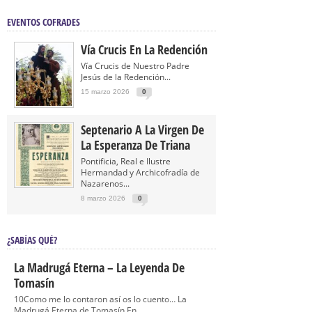
EVENTOS COFRADES
Vía Crucis En La Redención
Vía Crucis de Nuestro Padre
Jesús de la Redención...
15 marzo 2026
0
Septenario A La Virgen De
La Esperanza De Triana
Pontificia, Real e Ilustre
Hermandad y Archicofradía de
Nazarenos...
8 marzo 2026
0
¿SABÍAS QUÉ?
La Madrugá Eterna – La Leyenda De
Tomasín
10Como me lo contaron así os lo cuento… La
Madrugá Eterna de Tomasín En...