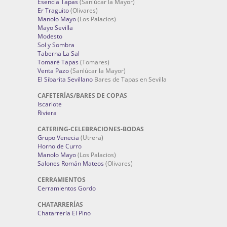
Esencia Tapas
(Sanlúcar la Mayor)
Er Traguito
(Olivares)
Manolo Mayo
(Los Palacios)
Mayo Sevilla
Modesto
Sol y Sombra
Taberna La Sal
Tomaré Tapas
(Tomares)
Venta Pazo
(Sanlúcar la Mayor)
El Sibarita Sevillano
Bares de Tapas en Sevilla
CAFETERÍAS/BARES DE COPAS
Iscariote
Riviera
CATERING-CELEBRACIONES-BODAS
Grupo Venecia
(Utrera)
Horno de Curro
Manolo Mayo
(Los Palacios)
Salones Román Mateos
(Olivares)
CERRAMIENTOS
Cerramientos Gordo
CHATARRERÍAS
Chatarrería El Pino