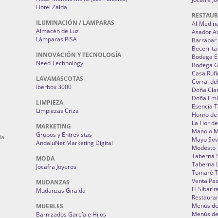
Hotel Zaida
RESTAU
ILUMINACIÓN / LAMPARAS
Al-Medin
Almacén de Luz
Asador A
Lámparas PISA
Barrabar
Becerrita
INNOVACIÓN Y TECNOLOGÍA
Bodega El
Need Technology
Bodega 
Casa Rufi
LAVAMASCOTAS
Corral de
Iberbox 3000
Doña Cla
Doña Emi
LIMPIEZA
Esencia 
Limpiezas Criza
Horno de
La Flor d
MARKETING
Manolo 
Grupos y Entrevistas
la
Mayo Sevi
AndaluNet Marketing Digital
Modesto
Taberna 
MODA
Taberna L
Jocafra Joyeros
Tomaré T
Venta Pa
MUDANZAS
El Sibarit
Mudanzas Giralda
Restauran
Menús de 
MUEBLES
Menús de 
Barnizados García e Hijos