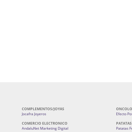
uropatía en Sevilla:
Hufeland.
Google.
ursos De Formación En Flores De
Agencia De Diseño De Páginas Web En S
Cohetes En Sevilla | Pirotecnia Sevilla | F
ral Sevilla | Terapias Alternativas
Pirotecnia San Bartolomé.
Cerramientos En Sevilla | Cercados Met
r alta joyería Sevilla | Fabricación y
Sevilla:
Cerramientos Gordo.
Pirotecnias En Sevilla | Pirotecnia Sevi
| Fabricación centros de lavado de
Sevilla:
Pirotecnia San Bartolomé.
ches | Autolavados | Lavamascotas:
Complementos De Novia Sevilla | Ma
Complementos De Novia En Sevilla:
Bordado
 | Chatarrerías Sevilla:
Chatarreria
Instalaciones Eléctricas Sevilla | 
Instalaciones.
COMPLEMENTOS/JOYAS
ONCOLO
Jocafra Joyeros
Efecto Pos
COMERCIO ELECTRONICO
PATATAS
AndaluNet Marketing Digital
Patatas F