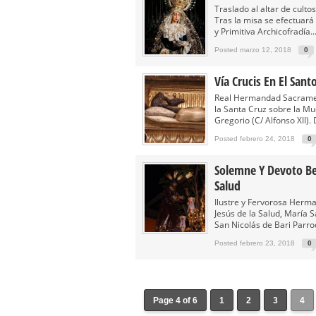
Traslado al altar de culto
Tras la misa se efectuará l
y Primitiva Archicofradía..
Posted marzo 12, 2018
0
Vía Crucis En El Sant
Real Hermandad Sacrament
la Santa Cruz sobre la Mu
Gregorio (C/ Alfonso XII).
Posted febrero 24, 2018
0
Solemne Y Devoto Be
Salud
Ilustre y Fervorosa Herm
Jesús de la Salud, María 
San Nicolás de Bari Parroq
Posted febrero 23, 2018
0
Page 4 of 6
1
2
3
4