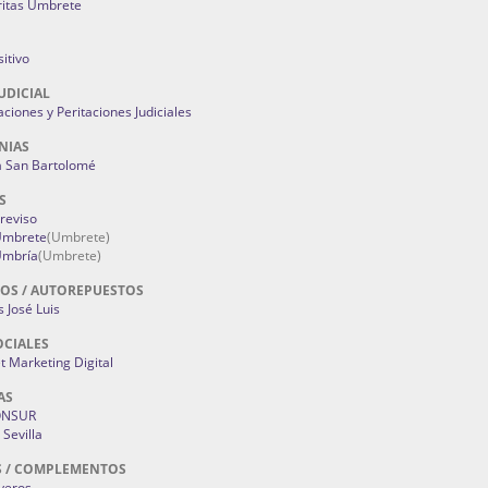
ritas Umbrete
itivo
UDICIAL
aciones y Peritaciones Judiciales
NIAS
a San Bartolomé
S
Treviso
 Umbrete
(Umbrete)
Umbría
(Umbrete)
OS / AUTOREPUESTOS
 José Luis
OCIALES
 Marketing Digital
AS
ONSUR
Sevilla
S / COMPLEMENTOS
oyeros