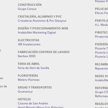
Patatas F
CONSTRUCCIÓN
Grupo Consur
PELUCAS
Efecto Pos
CRISTALERÍA, ALUMINIO Y PVC
Cristaleria Aluminios & Pvc Glasysur
PERITO J
A.L. Medi
DISEÑO Y POSICIONAMIENTO WEB
AndaluNet Marketing Digital
PIROTEC
Pirotecni
ELECTRICISTAS
3M Instalaciones
PIZZERÍA
Pizzería 
A
FABRICACIÓN CENTROS DE LAVADO
Pizzería
Iberbox 3000
Pizzería 
FERIA DE ABRIL
RECAMBI
Feria de Abril de Sevilla
Repuestos
FLORISTERÍAS
REDES S
ias
Melero Floristas
AndaluNet
os de
GRUAS Y TRANSPORTES
REFORM
Grutransur
Grupo C
Reformas 
HOTELES
Casona de San Andrés
REGALO
Hotel Manolo Mayo (Los Palacios)
Jocafra J