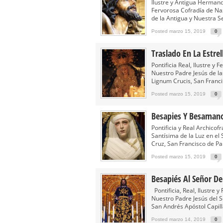
Besapié y Besamano en la Qui
Ilustre y Antigua Herman
Fervorosa Cofradía de Naz
Gitanos: Besamanos del Señor 
de la Antigua y Nuestra S
Besamanos del Señor de la Divi
Posted marzo 15, 2019
0
Solemne y devoto Besapiés en 
Traslado En La Estre
Misa Solemne en honor a Nues
Pontificia Real, Ilustre 
Nuestro Padre Jesús de las
Lignum Crucis, San Francis
Posted marzo 15, 2019
0
Besapies Y Besamano
Pontificia y Real Archicof
Santísima de la Luz en el
Cruz, San Francisco de Pau
Posted marzo 15, 2019
0
Besapiés Al Señor D
Pontificia, Real, Ilustre
Nuestro Padre Jesús del 
San Andrés Apóstol Capilla
Posted marzo 14, 2019
0