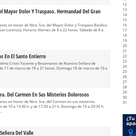
12
13
l Mayor Dolor Y Traspaso. Hermandad Del Gran
14
15
os en honor de Ntra. Sra. del Mayor Dolor y Traspaso Basílica
16
San Lorenzo). Horario: Viernes de 8 a 22 horas. Sábado de 8 a
17
18
19
20
21
 En El Santo Entierro
22
23
ntímo Cristo Yacente y Besamanos de Nuestra Señora de
24
bado 17 de marzo de 18 a 21 horas. Domingo 18 de marzo de 10 a
25
26
27
28
29
ra. Del Carmen En Sus Misterios Dolorosos
30
os en honor de Ntra. Sra. del Carmen en sus misterios
31
 de 10 a 13:30 h. y de 17:30 a 21 h. Domingo de 10 a 20:30 h.
..
Señora Del Valle