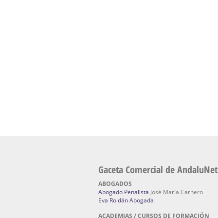
presencial de naturopatía – Dónde estudiar Nat
Academia En Sevilla Especializada En C
Bach
: Hufeland, escuela de naturismo.
Escuela Naturismo Sevilla | Medicina Natu
Sevilla
: Hufeland, escuela de naturismo.
Fabricación de Alta Joyería en Sevilla | Talle
reparación de joyas Sevilla:
Jocafra Joyeros.
Fabricante máquinas de lavado de coches 
coches | Instaladores boxes de lavado de co
IBERBOX 3000.
Chatarrerías | Chatarras, Metales, Residuos
El Pino
Gaceta Comercial de AndaluNet
ABOGADOS
Abogado Penalista
José María Carnero
Eva Roldán Abogada
ACADEMIAS / CURSOS DE FORMACIÓN