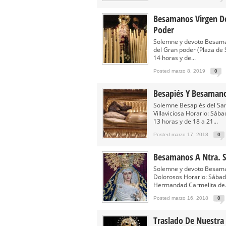
Besamanos Virgen De
Poder
Solemne y devoto Besaman
del Gran poder (Plaza de 
14 horas y de...
Posted marzo 8, 2019
0
Besapiés Y Besamanos
Solemne Besapiés del Sa
Villaviciosa Horario: Sá
13 horas y de 18 a 21...
Posted marzo 17, 2018
0
Besamanos A Ntra. S
Solemne y devoto Besaman
Dolorosos Horario: Sábado
Hermandad Carmelita de.
Posted marzo 16, 2018
0
Traslado De Nuestra 