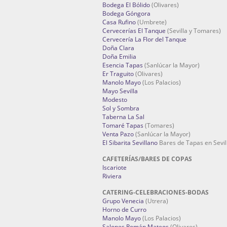
Bodega El Bólido
(Olivares)
Bodega Góngora
Casa Rufino
(Umbrete)
Cervecerías El Tanque
(Sevilla y Tomares)
Cervecería La Flor del Tanque
Doña Clara
Doña Emilia
Esencia Tapas
(Sanlúcar la Mayor)
Er Traguito
(Olivares)
Manolo Mayo
(Los Palacios)
Mayo Sevilla
Modesto
Sol y Sombra
Taberna La Sal
Tomaré Tapas
(Tomares)
Venta Pazo
(Sanlúcar la Mayor)
El Sibarita Sevillano
Bares de Tapas en Sevil
CAFETERÍAS/BARES DE COPAS
Iscariote
Riviera
CATERING-CELEBRACIONES-BODAS
Grupo Venecia
(Utrera)
Horno de Curro
Manolo Mayo
(Los Palacios)
Salones Román Mateos
(Olivares)