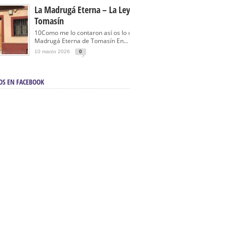
La Madrugá Eterna – La Leyenda De
Tomasín
10Como me lo contaron así os lo cuento… La
Madrugá Eterna de Tomasín En...
10 marzo 2026
0
OS EN FACEBOOK
en Sevilla | Electricista autorizado en Sevilla |
ontra incendios en Sevilla:
3M Instalaciones.
a | Barbacoas En Sevilla:
D&C Chimeneas.
De Segunda Mano, De Ocasión Y Seminuevos
afe | La mejor tienda para comprar cocinas en
yor:
Azul Cocinas.
a. Posiciona Tu Empresa En Primera Página.
ento en buscadores en primera página de