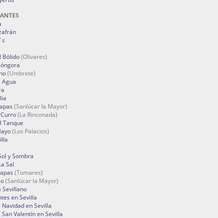
RANTES
a
zafrán
´s
 Bólido
(Olivares)
Góngora
no
(Umbrete)
l Agua
ra
lia
Tapas
(Sanlúcar la Mayor)
 Curro
(La Rinconada)
el Tanque
Mayo
(Los Palacios)
lla
Sol y Sombra
a Sal
apas
(Tomares)
zo
(Sanlúcar la Mayor)
a Sevillano
tes en Sevilla
Navidad en Sevilla
San Valentín en Sevilla