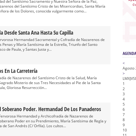
nta Angustia
dad del Santísimo Sacramento y Nuestra Señora de la Paz,
arenos del Santísimo Cristo de las Misericordias, Santa María
de la Salud
eñora de los Dolores, conocida vulgarmente como...
na Misericordia, Vía Crucis y Traslado – Siete Palabras
honor de Nuestro Padre Jesús de la Pasión
lla Desde Santa Ana Hasta Su Capilla
tra Señora de Gracia y Esperanza – San Roque
y Fervorosa Hermandad Sacramental y Cofradía de Nazarenos de
 Penas y María Santísima de la Estrella, Triunfo del Santo
co de Paula, y Santas Justa y...
AGENDA
<
Agosto
s En La Carretería
>
radía de Nazarenos del Santísimo Cristo de la Salud, María
L
M
X
J
V
S
 Sagrado Misterio de sus Tres Necesidades al Pie de la Santa
1
la, Gloriosa Resurrección...
2
3
4
5
el Soberano Poder. Hermandad De Los Panaderos
6
7
 y Fervorosa Hermandad y Archicofradía de Nazarenos de
8
Soberano Poder en su Prendimiento, María Santísima de Regla y
9
 de San Andrés (C/ Orfila). Los cultos...
10
11