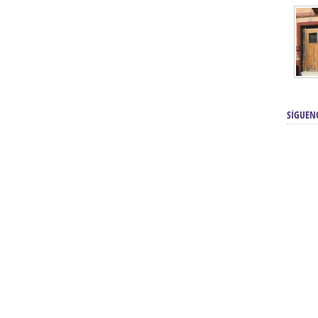
SÍGUEN
renos | Tienda Cofrade | Semana
Averías eléctricas Sevilla | Electricista 
Electricista urgente en Sevilla | Protección c
iendas Online | Posicionamiento:
Chimeneas En Sevilla | Estufas En Sevill
Comprar Neumáticos Baratos Usados, 
flexología Podal Sevilla | Curso de
En Sevilla:
Hipergoma
meopatía:
Hufeland
Tienda de muebles de cocina en el Aljar
 de Acupuntura Sevilla:
Hufeland,
Sevilla | Venta de cocinas en Sanlúcar la Ma
Posicionamiento En Buscadores Sevill
scuela de Naturopatía – Cursos
Posicionamiento Web Sevilla:
Posicionami