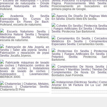
– Escuela de Naturopatía – Cursos
Sevilla. Posiciona Tu Empresa En Primera
presencial de naturopatía – Dónde
Página. Posicionamiento Web Sevilla:
estudiar Naturopatía en Sevilla:
Posicionamiento en buscadores en
Hufeland.
primera página de Google.
Academia En Sevilla
Agencia De Diseño De Páginas Web
Especializada En Cursos De
En Sevilla:
Diseño Web EN Sevilla.
Formación En Flores De Bach
:
Hufeland, escuela de naturismo.
Cohetes En Sevilla | Pirotecnia Sevilla
| Fuegos Artificiales En Sevilla | Petardos
Escuela Naturismo Sevilla |
Sevilla:
Pirotecnia San Bartolomé.
Medicina Natural Sevilla | Terapias
Alternativas Sevilla
: Hufeland,
Cerramientos En Sevilla | Cercados
escuela de naturismo.
Metálicos En Sevilla | Cerramientos
Especiales Sevilla:
Cerramientos Gordo.
Fabricación de Alta Joyería en
Sevilla | Taller alta joyería Sevilla |
Pirotecnias En Sevilla | Pirotecnia
Fabricación y reparación de joyas
Sevilla | Fuegos Artificiales En Sevilla |
Sevilla:
Jocafra Joyeros.
Petardos Sevilla:
Pirotecnia San
Bartolomé.
Fabricante máquinas de lavado
de coches | Fabricación centros de
Complementos De Novia Sevilla |
lavado de coches | Instaladores
Mantones Y Mantillas Sevilla | Tiendas De
boxes de lavado de coches |
Complementos De Novia En Sevilla:
Autolavados | Lavamascotas:
Bordados Juan Foronda.
IBERBOX 3000.
Instalaciones Eléctricas Sevilla | Como
Chatarrerías | Chatarras, Metales,
Ahorrar En Mi Factura De La Luz:
3
Residuos | Chatarrerías Sevilla:
Instalaciones.
Chatarreria El Pino