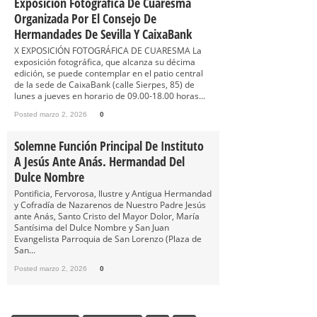
Exposición Fotográfica De Cuaresma
Organizada Por El Consejo De
Hermandades De Sevilla Y CaixaBank
X EXPOSICIÓN FOTOGRÁFICA DE CUARESMA La
exposición fotográfica, que alcanza su décima
edición, se puede contemplar en el patio central
de la sede de CaixaBank (calle Sierpes, 85) de
lunes a jueves en horario de 09.00-18.00 horas...
Posted marzo 2, 2026
0
Solemne Función Principal De Instituto
A Jesús Ante Anás. Hermandad Del
Dulce Nombre
Pontificia, Fervorosa, Ilustre y Antigua Hermandad
y Cofradía de Nazarenos de Nuestro Padre Jesús
ante Anás, Santo Cristo del Mayor Dolor, María
Santísima del Dulce Nombre y San Juan
Evangelista Parroquia de San Lorenzo (Plaza de
San...
Posted marzo 2, 2026
0