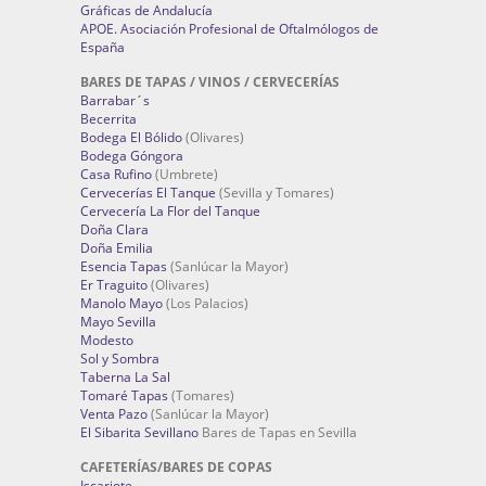
Gráficas de Andalucía
APOE. Asociación Profesional de Oftalmólogos de
España
BARES DE TAPAS / VINOS / CERVECERÍAS
Barrabar´s
Becerrita
Bodega El Bólido
(Olivares)
Bodega Góngora
Casa Rufino
(Umbrete)
Cervecerías El Tanque
(Sevilla y Tomares)
Cervecería La Flor del Tanque
Doña Clara
Doña Emilia
Esencia Tapas
(Sanlúcar la Mayor)
Er Traguito
(Olivares)
Manolo Mayo
(Los Palacios)
Mayo Sevilla
Modesto
Sol y Sombra
Taberna La Sal
Tomaré Tapas
(Tomares)
Venta Pazo
(Sanlúcar la Mayor)
El Sibarita Sevillano
Bares de Tapas en Sevilla
CAFETERÍAS/BARES DE COPAS
Iscariote