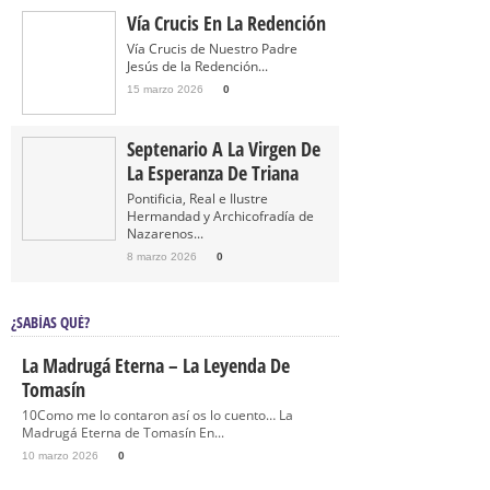
Vía Crucis En La Redención
Vía Crucis de Nuestro Padre
Jesús de la Redención...
15 marzo 2026
0
Septenario A La Virgen De
La Esperanza De Triana
Pontificia, Real e Ilustre
Hermandad y Archicofradía de
Nazarenos...
8 marzo 2026
0
¿SABÍAS QUÉ?
La Madrugá Eterna – La Leyenda De
Tomasín
10Como me lo contaron así os lo cuento… La
Madrugá Eterna de Tomasín En...
10 marzo 2026
0