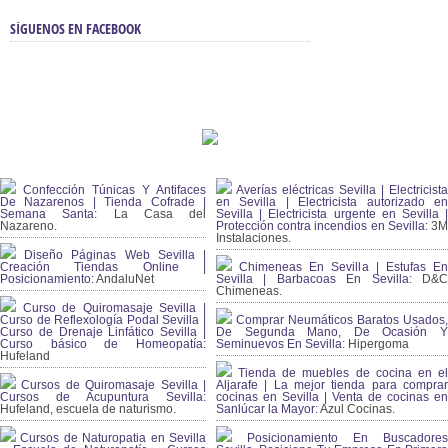
SÍGUENOS EN FACEBOOK
Confección Túnicas Y Antifaces
Averías eléctricas Sevilla | Electricista
De Nazarenos | Tienda Cofrade |
en Sevilla | Electricista autorizado en
Semana Santa:
La Casa del
Sevilla | Electricista urgente en Sevilla |
Nazareno.
Protección contra incendios en Sevilla:
3
Instalaciones.
Diseño Páginas Web Sevilla |
Creación Tiendas Online |
Chimeneas En Sevilla | Estufas En
Posicionamiento:
AndaluNet
Sevilla | Barbacoas En Sevilla:
D&
Chimeneas.
Curso de Quiromasaje Sevilla |
Curso de Reflexología Podal Sevilla |
Comprar Neumáticos Baratos Usados,
Curso de Drenaje Linfático Sevilla |
De Segunda Mano, De Ocasión Y
Curso básico de Homeopatía:
Seminuevos En Sevilla:
Hipergoma
Hufeland
Tienda de muebles de cocina en el
Cursos de Quiromasaje Sevilla |
Aljarafe | La mejor tienda para comprar
Cursos de Acupuntura Sevilla:
cocinas en Sevilla | Venta de cocinas en
Hufeland, escuela de naturismo.
Sanlúcar la Mayor:
Azul Cocinas.
Cursos de Naturopatia en Sevilla
Posicionamiento En Buscadores