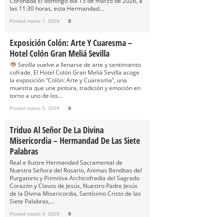
Coronada El domingo día 15 de marzo de 2026, a
las 11:30 horas, esta Hermandad...
Posted marzo 7, 2026
0
Exposición Colón: Arte Y Cuaresma –
Hotel Colón Gran Meliá Sevilla
Sevilla vuelve a llenarse de arte y sentimiento
cofrade. El Hotel Colón Gran Meliá Sevilla acoge
la exposición “Colón: Arte y Cuaresma”, una
muestra que une pintura, tradición y emoción en
torno a uno de los...
Posted marzo 5, 2026
0
Triduo Al Señor De La Divina
Misericordia – Hermandad De Las Siete
Palabras
Real e Ilustre Hermandad Sacramental de
Nuestra Señora del Rosario, Animas Benditas del
Purgatorio y Primitiva Archicofradía del Sagrado
Corazón y Clavos de Jesús, Nuestro Padre Jesús
de la Divina Misericordia, Santísimo Cristo de las
Siete Palabras,...
Posted marzo 4, 2026
0