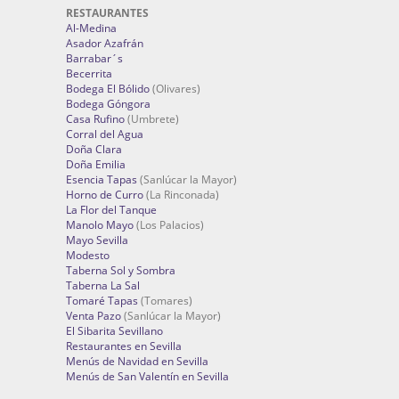
RESTAURANTES
Al-Medina
Asador Azafrán
Barrabar´s
Becerrita
Bodega El Bólido
(Olivares)
Bodega Góngora
Casa Rufino
(Umbrete)
Corral del Agua
Doña Clara
Doña Emilia
Esencia Tapas
(Sanlúcar la Mayor)
Horno de Curro
(La Rinconada)
La Flor del Tanque
Manolo Mayo
(Los Palacios)
Mayo Sevilla
Modesto
Taberna Sol y Sombra
Taberna La Sal
Tomaré Tapas
(Tomares)
Venta Pazo
(Sanlúcar la Mayor)
El Sibarita Sevillano
Restaurantes en Sevilla
Menús de Navidad en Sevilla
Menús de San Valentín en Sevilla