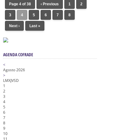
Page 4 of 38
‹ Previous
1
2
3
4
5
6
7
8
Next ›
Last »
AGENDA COFRADE
<
Agosto 2026
>
L
M
X
J
V
S
D
1
2
3
4
5
6
7
8
9
10
11