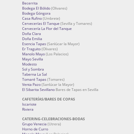
Becerrita
Bodega El Bólido
(Olivares)
Bodega Góngora
Casa Rufino
(Umbrete)
Cervecerías El Tanque
(Sevilla y Tomares)
Cervecería La Flor del Tanque
Doña Clara
Doña Emilia
Esencia Tapas
(Sanlúcar la Mayor)
Er Traguito
(Olivares)
Manolo Mayo
(Los Palacios)
Mayo Sevilla
Modesto
Sol y Sombra
Taberna La Sal
Tomaré Tapas
(Tomares)
Venta Pazo
(Sanlúcar la Mayor)
El Sibarita Sevillano
Bares de Tapas en Sevilla
CAFETERÍAS/BARES DE COPAS
Iscariote
Riviera
CATERING-CELEBRACIONES-BODAS
Grupo Venecia
(Utrera)
Horno de Curro