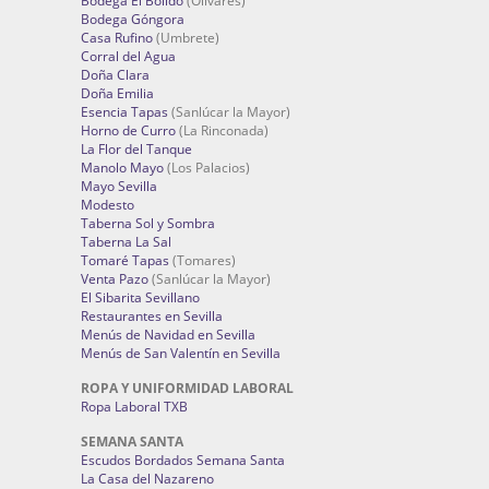
Bodega El Bólido
(Olivares)
Bodega Góngora
Casa Rufino
(Umbrete)
Corral del Agua
Doña Clara
Doña Emilia
Esencia Tapas
(Sanlúcar la Mayor)
Horno de Curro
(La Rinconada)
La Flor del Tanque
Manolo Mayo
(Los Palacios)
Mayo Sevilla
Modesto
Taberna Sol y Sombra
Taberna La Sal
Tomaré Tapas
(Tomares)
Venta Pazo
(Sanlúcar la Mayor)
El Sibarita Sevillano
Restaurantes en Sevilla
Menús de Navidad en Sevilla
Menús de San Valentín en Sevilla
ROPA Y UNIFORMIDAD LABORAL
Ropa Laboral TXB
SEMANA SANTA
Escudos Bordados Semana Santa
La Casa del Nazareno