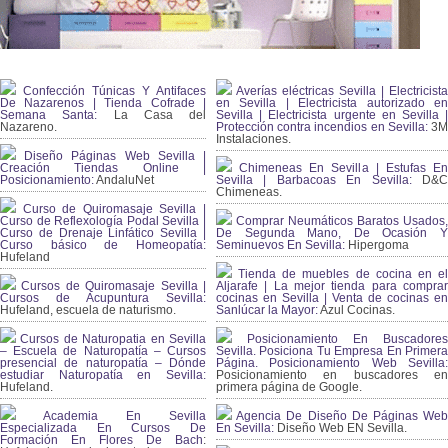
Confección Túnicas Y Antifaces
Averías eléctricas Sevilla | Electricista
De Nazarenos | Tienda Cofrade |
en Sevilla | Electricista autorizado en
Semana Santa:
La Casa del
Sevilla | Electricista urgente en Sevilla |
Nazareno.
Protección contra incendios en Sevilla:
3
Instalaciones.
Diseño Páginas Web Sevilla |
Creación Tiendas Online |
Chimeneas En Sevilla | Estufas En
Posicionamiento:
AndaluNet
Sevilla | Barbacoas En Sevilla:
D&
Chimeneas.
Curso de Quiromasaje Sevilla |
Curso de Reflexología Podal Sevilla |
Comprar Neumáticos Baratos Usados,
Curso de Drenaje Linfático Sevilla |
De Segunda Mano, De Ocasión Y
Curso básico de Homeopatía:
Seminuevos En Sevilla:
Hipergoma
Hufeland
Tienda de muebles de cocina en el
Cursos de Quiromasaje Sevilla |
Aljarafe | La mejor tienda para comprar
Cursos de Acupuntura Sevilla:
cocinas en Sevilla | Venta de cocinas en
Hufeland, escuela de naturismo.
Sanlúcar la Mayor:
Azul Cocinas.
Cursos de Naturopatia en Sevilla
Posicionamiento En Buscadores
– Escuela de Naturopatía – Cursos
Sevilla. Posiciona Tu Empresa En Primera
presencial de naturopatía – Dónde
Página. Posicionamiento Web Sevilla:
estudiar Naturopatía en Sevilla:
Posicionamiento en buscadores en
Hufeland.
primera página de Google.
Academia En Sevilla
Agencia De Diseño De Páginas Web
Especializada En Cursos De
En Sevilla:
Diseño Web EN Sevilla.
Formación En Flores De Bach
: