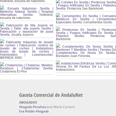
Hufeland, escuela de naturismo.
Cohetes En Sevilla | Pirotecnia Sevilla
| Fuegos Artificiales En Sevilla | Petardos
Escuela Naturismo Sevilla |
Sevilla:
Pirotecnia San Bartolomé.
Medicina Natural Sevilla | Terapias
Alternativas Sevilla
: Hufeland,
Cerramientos En Sevilla | Cercados
escuela de naturismo.
Metálicos En Sevilla | Cerramientos
Especiales Sevilla:
Cerramientos Gordo.
Fabricación de Alta Joyería en
Sevilla | Taller alta joyería Sevilla |
Pirotecnias En Sevilla | Pirotecnia
Fabricación y reparación de joyas
Sevilla | Fuegos Artificiales En Sevilla |
Sevilla:
Jocafra Joyeros.
Petardos Sevilla:
Pirotecnia San
Bartolomé.
Fabricante máquinas de lavado
de coches | Fabricación centros de
Complementos De Novia Sevilla |
lavado de coches | Instaladores
Mantones Y Mantillas Sevilla | Tiendas De
boxes de lavado de coches |
Complementos De Novia En Sevilla:
Autolavados | Lavamascotas:
Bordados Juan Foronda.
IBERBOX 3000.
Instalaciones Eléctricas Sevilla | Como
Chatarrerías | Chatarras, Metales,
Ahorrar En Mi Factura De La Luz:
3
Residuos | Chatarrerías Sevilla:
Instalaciones.
Chatarreria El Pino
Gaceta Comercial de AndaluNet
ABOGADOS
Abogado Penalista
José María Carnero
Eva Roldán Abogada