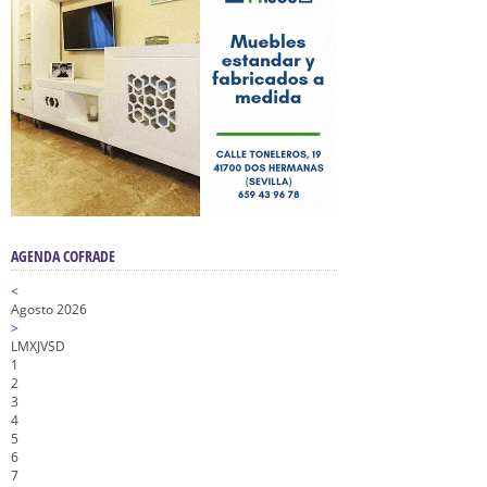
AGENDA COFRADE
<
Agosto 2026
>
L
M
X
J
V
S
D
1
2
3
4
5
6
7