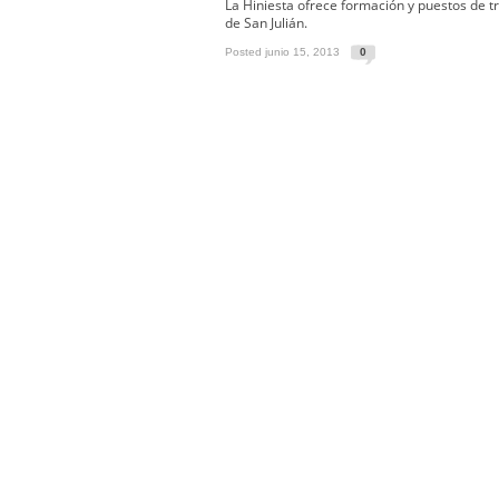
Gitanos: Besamanos del Señor 
La Hiniesta ofrece formación y puestos de 
de San Julián.
Besamanos del Señor de la Divi
Posted junio 15, 2013
0
Solemne y devoto Besapiés en 
Misa Solemne en honor a Nues
Solemne Triduo a la Virgen de