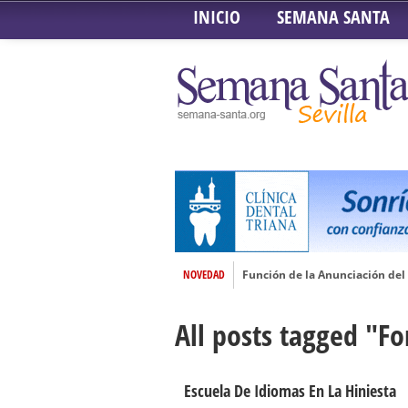
INICIO
SEMANA SANTA
NOVEDAD
Función de la Anunciación del
Besamanos al Señor del Gran P
All posts tagged "Fo
Solemne y devoto Besamanos e
Función Principal de Instituto 
Besapié y Besamano en la Qui
Escuela De Idiomas En La Hiniesta