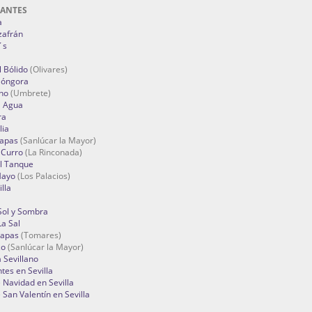
RANTES
a
zafrán
´s
 Bólido
(Olivares)
Góngora
no
(Umbrete)
l Agua
ra
lia
Tapas
(Sanlúcar la Mayor)
 Curro
(La Rinconada)
el Tanque
Mayo
(Los Palacios)
lla
Sol y Sombra
a Sal
apas
(Tomares)
zo
(Sanlúcar la Mayor)
a Sevillano
tes en Sevilla
Navidad en Sevilla
San Valentín en Sevilla