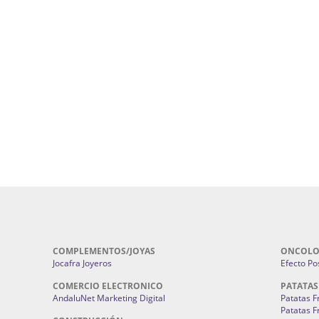
ursos De Formación En Flores De
Agencia De Diseño De Páginas Web En S
Cohetes En Sevilla | Pirotecnia Sevilla | F
ral Sevilla | Terapias Alternativas
Pirotecnia San Bartolomé.
Cerramientos En Sevilla | Cercados Met
r alta joyería Sevilla | Fabricación y
Sevilla:
Cerramientos Gordo.
Pirotecnias En Sevilla | Pirotecnia Sevi
| Fabricación centros de lavado de
Sevilla:
Pirotecnia San Bartolomé.
ches | Autolavados | Lavamascotas:
Complementos De Novia Sevilla | Ma
Complementos De Novia En Sevilla:
Bordado
 | Chatarrerías Sevilla:
Chatarreria
Instalaciones Eléctricas Sevilla | 
Instalaciones.
COMPLEMENTOS/JOYAS
ONCOLO
Jocafra Joyeros
Efecto Pos
COMERCIO ELECTRONICO
PATATAS
AndaluNet Marketing Digital
Patatas F
Patatas F