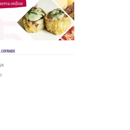
 COFRADE
026
D