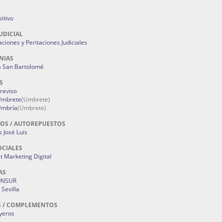
itivo
UDICIAL
aciones y Peritaciones Judiciales
NIAS
a San Bartolomé
S
Treviso
 Umbrete
(Umbrete)
Umbría
(Umbrete)
OS / AUTOREPUESTOS
 José Luis
OCIALES
 Marketing Digital
AS
ONSUR
Sevilla
S / COMPLEMENTOS
oyeros