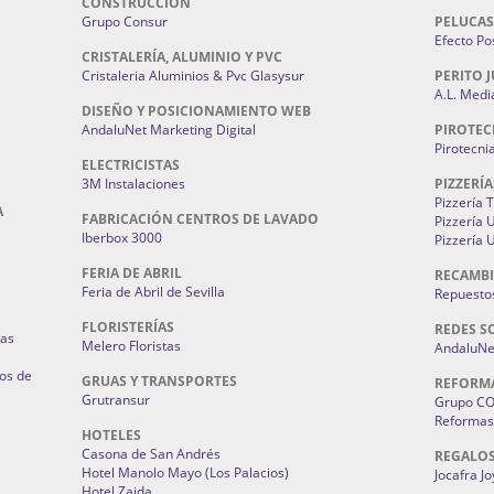
CONSTRUCCIÓN
Grupo Consur
PELUCAS
Efecto Pos
CRISTALERÍA, ALUMINIO Y PVC
Cristaleria Aluminios & Pvc Glasysur
PERITO J
A.L. Medi
DISEÑO Y POSICIONAMIENTO WEB
AndaluNet Marketing Digital
PIROTEC
Pirotecni
ELECTRICISTAS
3M Instalaciones
PIZZERÍA
Pizzería 
A
FABRICACIÓN CENTROS DE LAVADO
Pizzería
Iberbox 3000
Pizzería 
FERIA DE ABRIL
RECAMBI
Feria de Abril de Sevilla
Repuestos
FLORISTERÍAS
REDES S
ias
Melero Floristas
AndaluNet
os de
GRUAS Y TRANSPORTES
REFORM
Grutransur
Grupo C
Reformas 
HOTELES
Casona de San Andrés
REGALO
Hotel Manolo Mayo (Los Palacios)
Jocafra J
Hotel Zaida