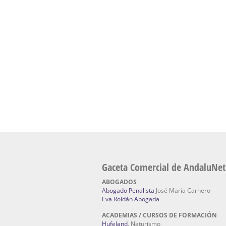
Academia En Sevilla Especializada En C
Bach
: Hufeland, escuela de naturismo.
Escuela Naturismo Sevilla | Medicina Natu
Sevilla
: Hufeland, escuela de naturismo.
Fabricación de Alta Joyería en Sevilla | Talle
reparación de joyas Sevilla:
Jocafra Joyeros.
Fabricante máquinas de lavado de coches 
coches | Instaladores boxes de lavado de co
IBERBOX 3000.
Chatarrerías | Chatarras, Metales, Residuos
El Pino
Gaceta Comercial de AndaluNet
ABOGADOS
Abogado Penalista
José María Carnero
Eva Roldán Abogada
ACADEMIAS / CURSOS DE FORMACIÓN
Hufeland
, Naturismo