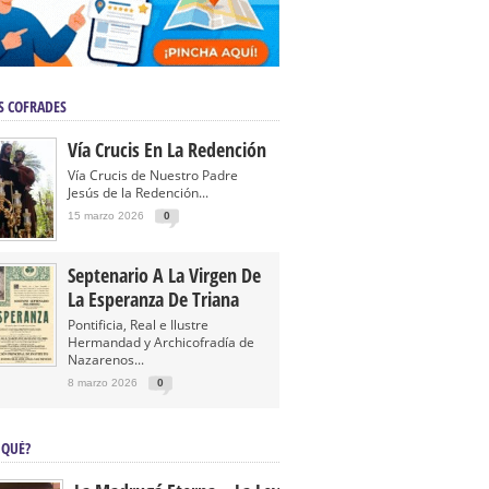
S COFRADES
Vía Crucis En La Redención
Vía Crucis de Nuestro Padre
Jesús de la Redención...
15 marzo 2026
0
Septenario A La Virgen De
La Esperanza De Triana
Pontificia, Real e Ilustre
Hermandad y Archicofradía de
Nazarenos...
8 marzo 2026
0
 QUÉ?