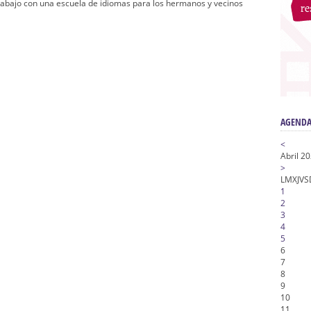
de la Salud
trabajo con una escuela de idiomas para los hermanos y vecinos
na Misericordia, Vía Crucis y Traslado – Siete Palabras
honor de Nuestro Padre Jesús de la Pasión
tra Señora de Gracia y Esperanza – San Roque
 la Concepción – Hermandad del Silencio
AGENDA
<
Abril 2
>
L
M
X
J
V
S
1
2
3
4
5
6
7
8
9
10
11