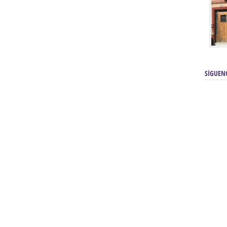
SÍGUEN
renos | Tienda Cofrade | Semana
Averías eléctricas Sevilla | Electricista 
Electricista urgente en Sevilla | Protección c
iendas Online | Posicionamiento:
Chimeneas En Sevilla | Estufas En Sevill
Comprar Neumáticos Baratos Usados, 
flexología Podal Sevilla | Curso de
En Sevilla:
Hipergoma
meopatía:
Hufeland
Tienda de muebles de cocina en el Aljar
 de Acupuntura Sevilla:
Hufeland,
Sevilla | Venta de cocinas en Sanlúcar la Ma
Posicionamiento En Buscadores Sevill
scuela de Naturopatía – Cursos
Posicionamiento Web Sevilla:
Posicionami
uropatía en Sevilla:
Hufeland.
Google.