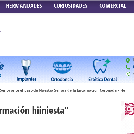
HERMANDADES
CURIOSIDADES
COMERCIAL
 Señor ante el paso de Nuestra Señora de la Encarnación Coronada – Herma
oder de Sevilla
rmación hiiniesta"
n honor de María Santísima en su Soledad – San Lorenzo
a la Virgen del Valle
nta Angustia