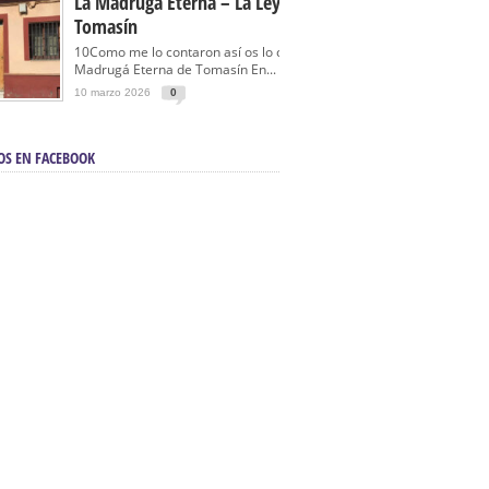
La Madrugá Eterna – La Leyenda De
Tomasín
10Como me lo contaron así os lo cuento… La
Madrugá Eterna de Tomasín En...
10 marzo 2026
0
OS EN FACEBOOK
en Sevilla | Electricista autorizado en Sevilla |
ontra incendios en Sevilla:
3M Instalaciones.
a | Barbacoas En Sevilla:
D&C Chimeneas.
De Segunda Mano, De Ocasión Y Seminuevos
afe | La mejor tienda para comprar cocinas en
yor:
Azul Cocinas.
a. Posiciona Tu Empresa En Primera Página.
ento en buscadores en primera página de