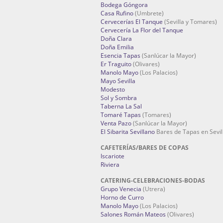
Bodega Góngora
Casa Rufino
(Umbrete)
Cervecerías El Tanque
(Sevilla y Tomares)
Cervecería La Flor del Tanque
Doña Clara
Doña Emilia
Esencia Tapas
(Sanlúcar la Mayor)
Er Traguito
(Olivares)
Manolo Mayo
(Los Palacios)
Mayo Sevilla
Modesto
Sol y Sombra
Taberna La Sal
Tomaré Tapas
(Tomares)
Venta Pazo
(Sanlúcar la Mayor)
El Sibarita Sevillano
Bares de Tapas en Sevil
CAFETERÍAS/BARES DE COPAS
Iscariote
Riviera
CATERING-CELEBRACIONES-BODAS
Grupo Venecia
(Utrera)
Horno de Curro
Manolo Mayo
(Los Palacios)
Salones Román Mateos
(Olivares)