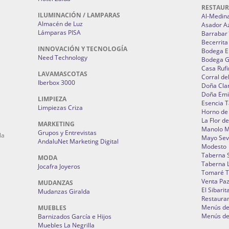
RESTAU
ILUMINACIÓN / LAMPARAS
Al-Medin
Almacén de Luz
Asador A
Lámparas PISA
Barrabar
Becerrita
INNOVACIÓN Y TECNOLOGÍA
Bodega El
Need Technology
Bodega 
Casa Rufi
LAVAMASCOTAS
Corral de
Iberbox 3000
Doña Cla
Doña Emi
LIMPIEZA
Esencia 
Limpiezas Criza
Horno de
La Flor d
MARKETING
Manolo 
Grupos y Entrevistas
la
Mayo Sevi
AndaluNet Marketing Digital
Modesto
Taberna 
MODA
Taberna L
Jocafra Joyeros
Tomaré T
Venta Pa
MUDANZAS
El Sibarit
Mudanzas Giralda
Restauran
Menús de 
MUEBLES
Menús de 
Barnizados García e Hijos
Muebles La Negrilla