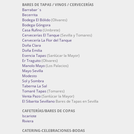
BARES DE TAPAS / VINOS / CERVECERÍAS
Barrabar´s
Becerrita
Bodega El Bólido
(Olivares)
Bodega Góngora
Casa Rufino
(Umbrete)
Cervecerías El Tanque
(Sevilla y Tomares)
Cervecería La Flor del Tanque
Doña Clara
Doña Emilia
Esencia Tapas
(Sanlúcar la Mayor)
Er Traguito
(Olivares)
Manolo Mayo
(Los Palacios)
Mayo Sevilla
Modesto
Sol y Sombra
Taberna La Sal
Tomaré Tapas
(Tomares)
Venta Pazo
(Sanlúcar la Mayor)
El Sibarita Sevillano
Bares de Tapas en Sevilla
CAFETERÍAS/BARES DE COPAS
Iscariote
Riviera
CATERING-CELEBRACIONES-BODAS