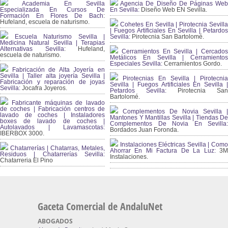
Academia En Sevilla
Agencia De Diseño De Páginas Web
Especializada En Cursos De
En Sevilla:
Diseño Web EN Sevilla.
Formación En Flores De Bach
:
Hufeland, escuela de naturismo.
Cohetes En Sevilla | Pirotecnia Sevilla
| Fuegos Artificiales En Sevilla | Petardos
Escuela Naturismo Sevilla |
Sevilla:
Pirotecnia San Bartolomé.
Medicina Natural Sevilla | Terapias
Alternativas Sevilla
: Hufeland,
Cerramientos En Sevilla | Cercados
escuela de naturismo.
Metálicos En Sevilla | Cerramientos
Especiales Sevilla:
Cerramientos Gordo.
Fabricación de Alta Joyería en
Sevilla | Taller alta joyería Sevilla |
Pirotecnias En Sevilla | Pirotecnia
Fabricación y reparación de joyas
Sevilla | Fuegos Artificiales En Sevilla |
Sevilla:
Jocafra Joyeros.
Petardos Sevilla:
Pirotecnia San
Bartolomé.
Fabricante máquinas de lavado
de coches | Fabricación centros de
Complementos De Novia Sevilla |
lavado de coches | Instaladores
Mantones Y Mantillas Sevilla | Tiendas De
boxes de lavado de coches |
Complementos De Novia En Sevilla:
Autolavados | Lavamascotas:
Bordados Juan Foronda.
IBERBOX 3000.
Instalaciones Eléctricas Sevilla | Como
Chatarrerías | Chatarras, Metales,
Ahorrar En Mi Factura De La Luz:
3
Residuos | Chatarrerías Sevilla:
Instalaciones.
Chatarreria El Pino
Gaceta Comercial de AndaluNet
ABOGADOS